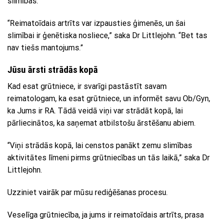
slimības.
“Reimatoīdais artrīts var izpausties ģimenēs, un šai
slimībai ir ģenētiska nosliece,” saka Dr Littlejohn. “Bet tas
nav tiešs mantojums.”
Jūsu ārsti strādās kopā
Kad esat grūtniece, ir svarīgi pastāstīt savam
reimatologam, ka esat grūtniece, un informēt savu Ob/Gyn,
ka Jums ir RA. Tādā veidā viņi var strādāt kopā, lai
pārliecinātos, ka saņemat atbilstošu ārstēšanu abiem.
“Viņi strādās kopā, lai censtos panākt zemu slimības
aktivitātes līmeni pirms grūtniecības un tās laikā,” saka Dr
Littlejohn.
Uzziniet vairāk par mūsu rediģēšanas procesu.
Veselīga grūtniecība, ja jums ir reimatoīdais artrīts, prasa