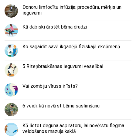
Donoru limfocītu infūzija: procedūra, mērķis un
ieguvumi
Kā dabiski ārstēt bērna drudzi
Ko sagaidīt savā ikgadējā fiziskajā eksāmenā
5 Riteņbraukšanas ieguvumi veselībai
Vai zombiju vīruss ir īsts?
6 veidi, kā novērst bērnu saslimšanu
Kā lietot deguna aspiratoru, lai novērstu flegma
veidošanos mazuļa kaklā