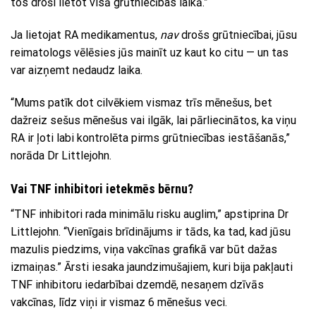
tos droši lietot visā grūtniecības laikā.”
Ja lietojat RA medikamentus,
nav
drošs grūtniecībai, jūsu
reimatologs vēlēsies jūs mainīt uz kaut ko citu — un tas
var aizņemt nedaudz laika.
“Mums patīk dot cilvēkiem vismaz trīs mēnešus, bet
dažreiz sešus mēnešus vai ilgāk, lai pārliecinātos, ka viņu
RA ir ļoti labi kontrolēta pirms grūtniecības iestāšanās,”
norāda Dr Littlejohn.
Vai TNF inhibitori ietekmēs bērnu?
“TNF inhibitori rada minimālu risku auglim,” apstiprina Dr
Littlejohn. “Vienīgais brīdinājums ir tāds, ka tad, kad jūsu
mazulis piedzims, viņa vakcīnas grafikā var būt dažas
izmaiņas.” Ārsti iesaka jaundzimušajiem, kuri bija pakļauti
TNF inhibitoru iedarbībai dzemdē, nesaņem dzīvās
vakcīnas, līdz viņi ir vismaz 6 mēnešus veci.