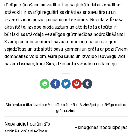
rūpīgu plānošanu un vadību. Lai saglabātu labu veselības
stāvokli, ir svarīgi regulāri sazināties ar savu ārstu un
ievērot visus norādījumus un ieteikumus. Regulāra fiziskā
aktivitāte, izveseļojoša uzturs un atbilstoša atpūta ir
būtiski sastāvdaļa veselīgas grūtniecības nodrošināšanai.
Svarīgi arī ir neaizmirst savus emocionālos un garīgos
vajadzības un atbalstīt savu ķermeni un prātu ar pozitīviem
domāšanas veidiem. Gara pasaule un izveido labvēlīgu vidi
savam bērnam, kurš Sirs, dzimšotu veselīgu un laimīgu.
Šis ieraksts tika ievietots
Veselības žurnāls
. Atzīmējiet
pastāvīgo saiti
ar
grāmatzīmi.
Nepalaidiet garām šīs
Psihogēnas neepilepsijas
agrīnās grūtniecības