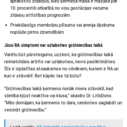
aprakstītu zīdaiņus, kuru ķermeņa masa ir mazāka par
10. procentili atkarībā no viņu gestācijas vecuma
zīdaiņu attīstības prognozēm.
Priekšlaicīgs membrānu plīsums vai amnija šķidruma
noplūde pirms dzemdībām.
Jūsu RA simptomi var uzlaboties grūtniecības laikā
Varētu būt pārsteigums, uzzinot, ka grūtniecības laikā
reimatoīdais artrīts var uzlaboties, nevis pasliktināties.
Šīs ir izplatītas atsauksmes no cilvēkiem, kuriem ir RA un
kuri ir stāvoklī. Bet kāpēc tas tā būtu?
“Grūtniecības laikā ķermenis nonāk miera stāvoklī, kad
slimība kļūst neaktīva vai klusa,” skaidro Dr. Litldžons.
“Mēs domājam, ka ķermenis to dara, cenšoties saglabāt un
veicināt grūtniecību.”