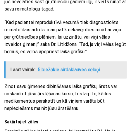
jūs nevēlaties sākt grūtniecību gadiem ilgi, ir vērts runāt ar
savu reimatologu tagad.
“Kad pacientei reproduktīvā vecumā tiek diagnosticēts
reimatoīdais artrīts, man patīk nekavējoties runāt ar viņu
par grūtniecības plāniem, lai uzzinātu, vai viņi vēlas
izveidot ģimeni,” saka Dr. Litldžona. “Tad, ja viņi vēlas iegūt
bērnus, es vēlos apspriest laika grafiku.”
Lasīt vairāk:
5 biežākie sirdsklauves cēloņi
Zinot savu ģimenes dibināšanas laika grafiku, ārsts var
noskaidrot jūsu ārstēšanas kursu, tostarp to, kādus
medikamentus parakstīt un kā viņiem varētu būt
nepieciešams mainīt jūsu ārstēšanu.
Sakārtojiet zāles