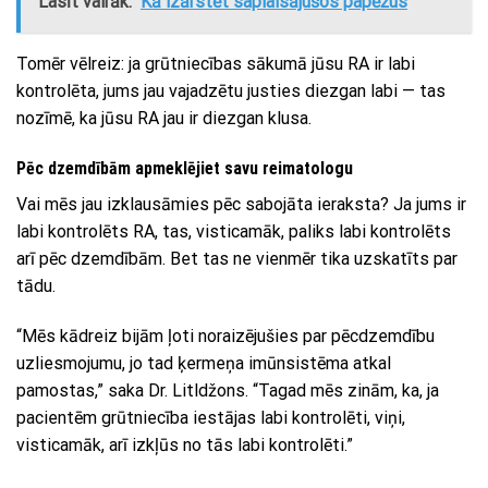
Lasīt vairāk:
Kā izārstēt saplaisājušos papēžus
Tomēr vēlreiz: ja grūtniecības sākumā jūsu RA ir labi
kontrolēta, jums jau vajadzētu justies diezgan labi — tas
nozīmē, ka jūsu RA jau ir diezgan klusa.
Pēc dzemdībām apmeklējiet savu reimatologu
Vai mēs jau izklausāmies pēc sabojāta ieraksta? Ja jums ir
labi kontrolēts RA, tas, visticamāk, paliks labi kontrolēts
arī pēc dzemdībām. Bet tas ne vienmēr tika uzskatīts par
tādu.
“Mēs kādreiz bijām ļoti noraizējušies par pēcdzemdību
uzliesmojumu, jo tad ķermeņa imūnsistēma atkal
pamostas,” saka Dr. Litldžons. “Tagad mēs zinām, ka, ja
pacientēm grūtniecība iestājas labi kontrolēti, viņi,
visticamāk, arī izkļūs no tās labi kontrolēti.”