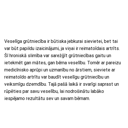
Veselīga grūtniecība ir būtiska jebkurai sievietei, bet tai
var būt papildu izaicinājumi, ja viņai ir reimatoīdais artrīts.
Šī hroniskā slimība var sarežģīt grūtniecības gaitu un
ietekmēt gan mātes, gan bērna veselību. Tomēr ar pareizu
medicīnisko aprūpi un uzmanību no ārstiem, sieviete ar
reimatoīdo artrītu var baudīt veselīgu grūtniecību un
veiksmīgu dzemdību. Tajā pašā laikā ir svarīgi saprast un
rūpēties par savu veselību, lai nodrošinātu labāko
iespējamo rezultātu sev un savam bērnam.