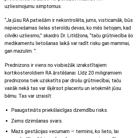
uzliesmojumu simptomus.
“Ja jūsu RA patiešām ir nekontrolēta, jums, visticamāk, būs
nepieciešamas lielas steroīdu devas, ko mēs lietojam, kad
cilvēki uzliesmo,” skaidro Dr. Litldžona, “taču grūtniecība šo
medikamentu lietošanas laikā var radīt risku gan mammai,
gan mazulim. ”.
Prednizons ir viens no visbiežāk izrakstītajiem
kortikosteroīdiem RA ārstēšanai. Līdz 20 miligramiem
prednizona tiek uzskatīts par drošu grūtniecībai, taču
vairāk nekā tas var šķērsot placentu un ietekmēt jūsu
bērnu. Tas var izraisīt:
Paaugstināts priekšlaicīgas dzemdību risks.
Zems dzimšanas svars.
Mazs gestācijas vecumam — termins, ko lieto, lai