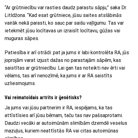
“Ar grūtniecību var rasties daudz parastu sāpju,” saka Dr.
Litldžona. “Kad esat grūtniece, jūsu saites atslābinās
vairāk nekā parasti, ko sauc par saišu vaļīgumu. Tas var
ietekmēt jūsu locītavas un izraisīt locītavu, gūžas vai
muguras sāpes.
Patiesība ir arī otrādi: pat ja jums ir labi kontrolēta RA, jūs
joprojām varat izjust dažas no parastajām sāpēm, kas
saistītas ar grūtniecību. Lai gan tas noteikti nav ērti vai
vēlams, tas arī nenozīmē, ka jums ir ar RA saistīts
uzliesmojums.
Vai reimatoīdais artrīts ir ģenētisks?
Ja jums vai jūsu partnerim ir RA, iespējams, ka tas
attīstīsies arī jūsu bērnam, taču tas nav pašsaprotami.
Daudzi vecāki ar autoimūnām slimībām dzemdē veselus
mazuļus, kuriem neattīstās RA vai citas autoimūnas