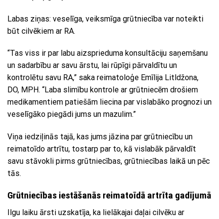
Labas ziņas: veselīga, veiksmīga grūtniecība var noteikti
būt cilvēkiem ar RA.
“Tas viss ir par labu aizsprieduma konsultāciju saņemšanu
un sadarbību ar savu ārstu, lai rūpīgi pārvaldītu un
kontrolētu savu RA,” saka reimatoloģe Emīlija Litldžona,
DO, MPH. “Laba slimību kontrole ar grūtniecēm drošiem
medikamentiem patiešām liecina par vislabāko prognozi un
veselīgāko piegādi jums un mazulim.”
Viņa iedziļinās tajā, kas jums jāzina par grūtniecību un
reimatoīdo artrītu, tostarp par to, kā vislabāk pārvaldīt
savu stāvokli pirms grūtniecības, grūtniecības laikā un pēc
tās.
Grūtniecības iestāšanās reimatoīdā artrīta gadījumā
Ilgu laiku ārsti uzskatīja, ka lielākajai daļai cilvēku ar