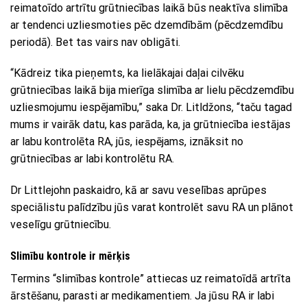
reimatoīdo artrītu grūtniecības laikā būs neaktīva slimība
ar tendenci uzliesmoties pēc dzemdībām (pēcdzemdību
periodā). Bet tas vairs nav obligāti.
“Kādreiz tika pieņemts, ka lielākajai daļai cilvēku
grūtniecības laikā bija mierīga slimība ar lielu pēcdzemdību
uzliesmojumu iespējamību,” saka Dr. Litldžons, “taču tagad
mums ir vairāk datu, kas parāda, ka, ja grūtniecība iestājas
ar labu kontrolēta RA, jūs, iespējams, iznāksit no
grūtniecības ar labi kontrolētu RA.
Dr Littlejohn paskaidro, kā ar savu veselības aprūpes
speciālistu palīdzību jūs varat kontrolēt savu RA un plānot
veselīgu grūtniecību.
Slimību kontrole ir mērķis
Termins “slimības kontrole” attiecas uz reimatoīdā artrīta
ārstēšanu, parasti ar medikamentiem. Ja jūsu RA ir labi