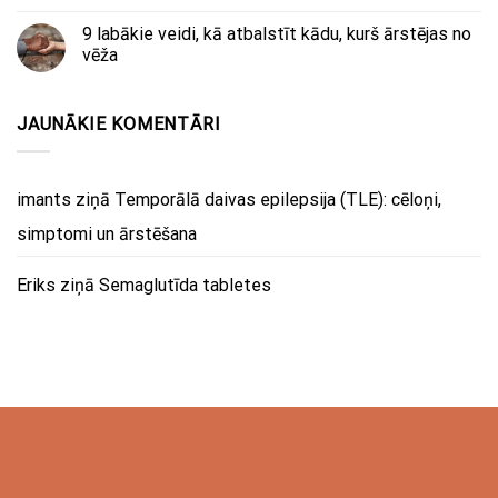
9 labākie veidi, kā atbalstīt kādu, kurš ārstējas no
vēža
JAUNĀKIE KOMENTĀRI
imants
ziņā
Temporālā daivas epilepsija (TLE): cēloņi,
simptomi un ārstēšana
Eriks
ziņā
Semaglutīda tabletes