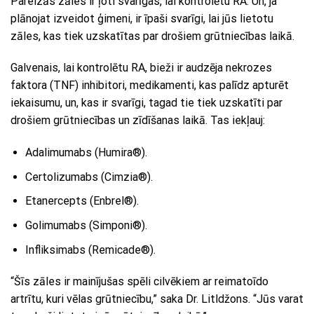
Pareizās zāles ir ļoti svarīgas, lai kontrolētu RA. Un, ja
plānojat izveidot ģimeni, ir īpaši svarīgi, lai jūs lietotu
zāles, kas tiek uzskatītas par drošiem grūtniecības laikā.
Galvenais, lai kontrolētu RA, bieži ir audzēja nekrozes
faktora (TNF) inhibitori, medikamenti, kas palīdz apturēt
iekaisumu, un, kas ir svarīgi, tagad tie tiek uzskatīti par
drošiem grūtniecības un zīdīšanas laikā. Tas iekļauj:
Adalimumabs (Humira®).
Certolizumabs (Cimzia®).
Etanercepts (Enbrel®).
Golimumabs (Simponi®).
Infliksimabs (Remicade®).
“Šīs zāles ir mainījušas spēli cilvēkiem ar reimatoīdo
artrītu, kuri vēlas grūtniecību,” saka Dr. Litldžons. “Jūs varat