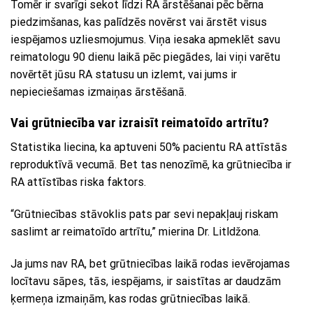
Tomēr ir svarīgi sekot līdzi RA ārstēšanai pēc bērna
piedzimšanas, kas palīdzēs novērst vai ārstēt visus
iespējamos uzliesmojumus. Viņa iesaka apmeklēt savu
reimatologu 90 dienu laikā pēc piegādes, lai viņi varētu
novērtēt jūsu RA statusu un izlemt, vai jums ir
nepieciešamas izmaiņas ārstēšanā.
Vai grūtniecība var izraisīt reimatoīdo artrītu?
Statistika liecina, ka aptuveni 50% pacientu RA attīstās
reproduktīvā vecumā. Bet tas nenozīmē, ka grūtniecība ir
RA attīstības riska faktors.
“Grūtniecības stāvoklis pats par sevi nepakļauj riskam
saslimt ar reimatoīdo artrītu,” mierina Dr. Litldžona.
Ja jums nav RA, bet grūtniecības laikā rodas ievērojamas
locītavu sāpes, tās, iespējams, ir saistītas ar daudzām
ķermeņa izmaiņām, kas rodas grūtniecības laikā.