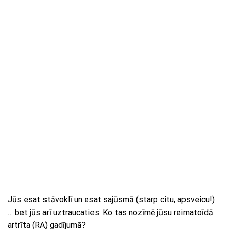
Jūs esat stāvoklī un esat sajūsmā (starp citu, apsveicu!)
… bet jūs arī uztraucaties. Ko tas nozīmē jūsu reimatoīdā
artrīta (RA) gadījumā?