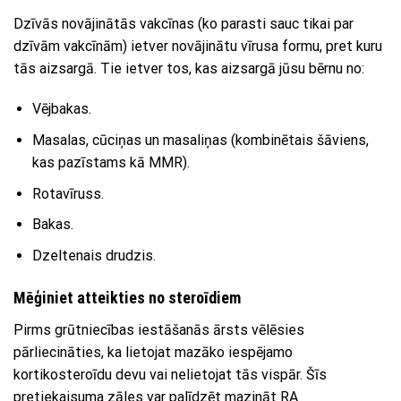
Dzīvās novājinātās vakcīnas (ko parasti sauc tikai par
dzīvām vakcīnām) ietver novājinātu vīrusa formu, pret kuru
tās aizsargā. Tie ietver tos, kas aizsargā jūsu bērnu no:
Vējbakas.
Masalas, cūciņas un masaliņas (kombinētais šāviens,
kas pazīstams kā MMR).
Rotavīruss.
Bakas.
Dzeltenais drudzis.
Mēģiniet atteikties no steroīdiem
Pirms grūtniecības iestāšanās ārsts vēlēsies
pārliecināties, ka lietojat mazāko iespējamo
kortikosteroīdu devu vai nelietojat tās vispār. Šīs
pretiekaisuma zāles var palīdzēt mazināt RA