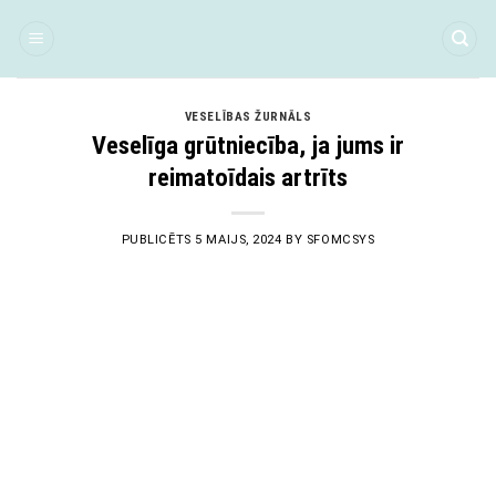
Skip
to
content
VESELĪBAS ŽURNĀLS
Veselīga grūtniecība, ja jums ir
reimatoīdais artrīts
PUBLICĒTS
5 MAIJS, 2024
BY
SFOMCSYS
05
Mai