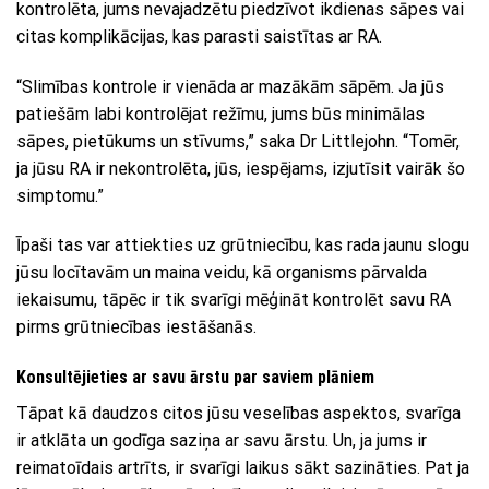
kontrolēta, jums nevajadzētu piedzīvot ikdienas sāpes vai
citas komplikācijas, kas parasti saistītas ar RA.
“Slimības kontrole ir vienāda ar mazākām sāpēm. Ja jūs
patiešām labi kontrolējat režīmu, jums būs minimālas
sāpes, pietūkums un stīvums,” saka Dr Littlejohn. “Tomēr,
ja jūsu RA ir nekontrolēta, jūs, iespējams, izjutīsit vairāk šo
simptomu.”
Īpaši tas var attiekties uz grūtniecību, kas rada jaunu slogu
jūsu locītavām un maina veidu, kā organisms pārvalda
iekaisumu, tāpēc ir tik svarīgi mēģināt kontrolēt savu RA
pirms grūtniecības iestāšanās.
Konsultējieties ar savu ārstu par saviem plāniem
Tāpat kā daudzos citos jūsu veselības aspektos, svarīga
ir atklāta un godīga saziņa ar savu ārstu. Un, ja jums ir
reimatoīdais artrīts, ir svarīgi laikus sākt sazināties. Pat ja