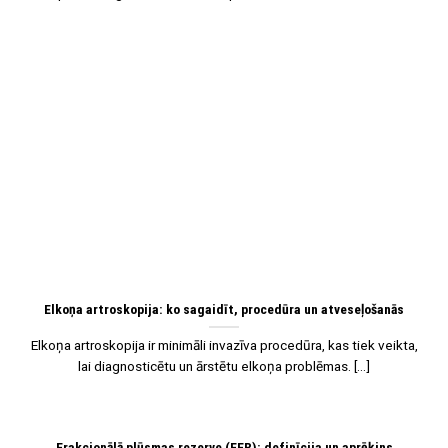
07
Jan
Elkoņa artroskopija: ko sagaidīt, procedūra un atveseļošanās
Elkoņa artroskopija ir minimāli invazīva procedūra, kas tiek veikta,
lai diagnosticētu un ārstētu elkoņa problēmas. [...]
Frakcionālā plūsmas rezerve (FFR): definīcija un aprēķins