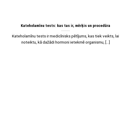
Kateholamīnu tests: kas tas ir, mērķis un procedūra
Kateholamīnu tests ir medicīnisks pētījums, kas tiek veikts, lai
noteiktu, kā dažādi hormoni ietekmē organismu, [...]
08
Jan