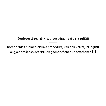
Kordocentēze: mērķis, procedūra, riski un rezultāti
Kordocentēze ir medicīniska procedūra, kas tiek veikta, lai iegūtu
augļa dzimšanas defektu diagnosticēšanas un ārstēšanas [...]
08
Jan