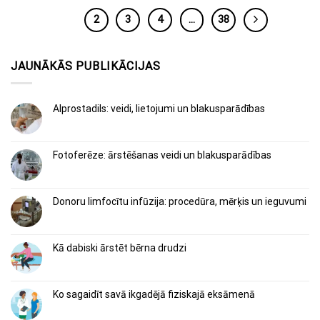
1
2
3
4
…
38
JAUNĀKĀS PUBLIKĀCIJAS
Alprostadils: veidi, lietojumi un blakusparādības
Fotoferēze: ārstēšanas veidi un blakusparādības
Donoru limfocītu infūzija: procedūra, mērķis un ieguvumi
Kā dabiski ārstēt bērna drudzi
Ko sagaidīt savā ikgadējā fiziskajā eksāmenā