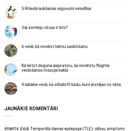
5 Riteņbraukšanas ieguvumi veselībai
Vai zombiju vīruss ir īsts?
6 veidi, kā novērst bērnu saslimšanu
Kā lietot deguna aspiratoru, lai novērstu flegma
veidošanos mazuļa kaklā
9 labākie veidi, kā atbalstīt kādu, kurš ārstējas no vēža
JAUNĀKIE KOMENTĀRI
imants
ziņā
Temporālā daivas epilepsija (TLE): cēloņi, simptomi