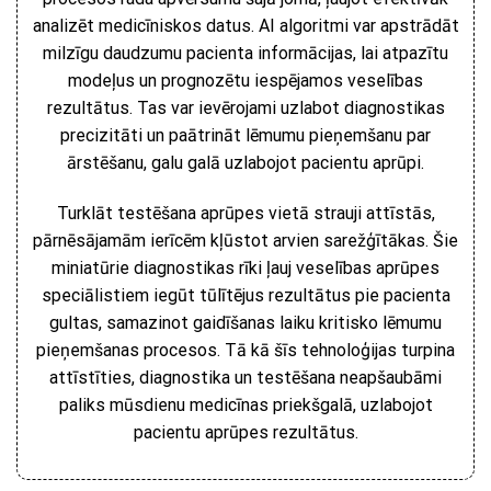
analizēt medicīniskos datus. AI algoritmi var apstrādāt
milzīgu daudzumu pacienta informācijas, lai atpazītu
modeļus un prognozētu iespējamos veselības
rezultātus. Tas var ievērojami uzlabot diagnostikas
precizitāti un paātrināt lēmumu pieņemšanu par
ārstēšanu, galu galā uzlabojot pacientu aprūpi.
Turklāt testēšana aprūpes vietā strauji attīstās,
pārnēsājamām ierīcēm kļūstot arvien sarežģītākas. Šie
miniatūrie diagnostikas rīki ļauj veselības aprūpes
speciālistiem iegūt tūlītējus rezultātus pie pacienta
gultas, samazinot gaidīšanas laiku kritisko lēmumu
pieņemšanas procesos. Tā kā šīs tehnoloģijas turpina
attīstīties, diagnostika un testēšana neapšaubāmi
paliks mūsdienu medicīnas priekšgalā, uzlabojot
pacientu aprūpes rezultātus.