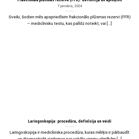
7 janvāris, 2024
Sveiki, šodien mēs apspriedīsim frakcionālo plūsmas rezervi (FFR)
– medicīnisku testu, kas palīdz noteikt, vai [...]
07
Jan
Laringoskopija: procedūra, definīcija un veidi
Laringoskopija ir medicīniska procedūra, kuras mērķis ir pārbaudīt
un diagnosticēt aizdomas par vokālo virsmu slimībām [...]