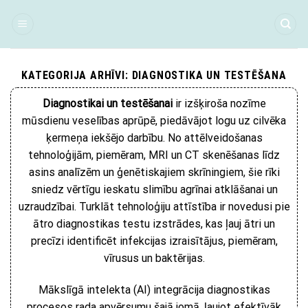
Skip
to
content
KATEGORIJA ARHĪVI:
DIAGNOSTIKA UN TESTĒŠANA
Diagnostikai un testēšanai
ir izšķiroša nozīme
mūsdienu veselības aprūpē, piedāvājot logu uz cilvēka
ķermeņa iekšējo darbību. No attēlveidošanas
tehnoloģijām, piemēram, MRI un CT skenēšanas līdz
asins analīzēm un ģenētiskajiem skrīningiem, šie rīki
sniedz vērtīgu ieskatu slimību agrīnai atklāšanai un
uzraudzībai. Turklāt tehnoloģiju attīstība ir novedusi pie
ātro diagnostikas testu izstrādes, kas ļauj ātri un
precīzi identificēt infekcijas izraisītājus, piemēram,
vīrusus un baktērijas.
Mākslīgā intelekta (AI) integrācija diagnostikas
procesos rada apvērsumu šajā jomā, ļaujot efektīvāk