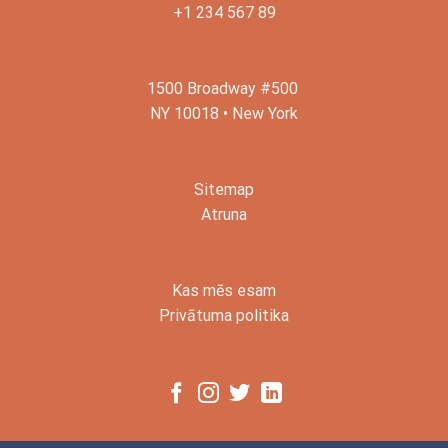
+1 234 567 89
1500 Broadway #500
NY 10018 • New York
Sitemap
Atruna
Kas mēs esam
Privātuma politika