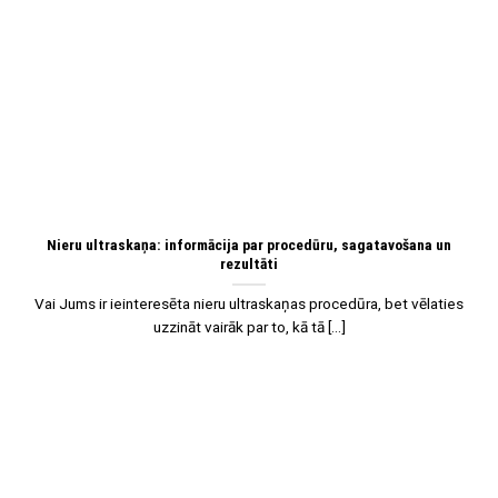
08
Jan
Nieru ultraskaņa: informācija par procedūru, sagatavošana un
rezultāti
Vai Jums ir ieinteresēta nieru ultraskaņas procedūra, bet vēlaties
uzzināt vairāk par to, kā tā [...]
08
Jan