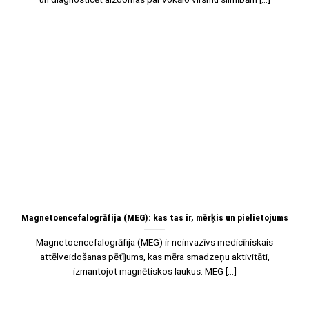
07
Jan
Magnetoencefalogrāfija (MEG): kas tas ir, mērķis un pielietojums
Magnetoencefalogrāfija (MEG) ir neinvazīvs medicīniskais
attēlveidošanas pētījums, kas mēra smadzeņu aktivitāti,
izmantojot magnētiskos laukus. MEG [...]