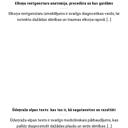
Elkoņa rentgenstaru anatomija, procedūra un kas gaidāms
Elkoņa rentgenstaru izmeklējums ir svarīgs diagnostikas veids, lai
noteiktu dažādas slimības un traumas elkoņa rajonā. [...]
07
Jan
Ūdeņraža elpas tests: kas tas ir, kā sagatavoties un rezultāti
Ūdeņraža elpas tests ir svarīgs medicīniskais pārbaudījums, kas
palīdz diagnosticēt dažādas plaušu un sirds slimības. [...]