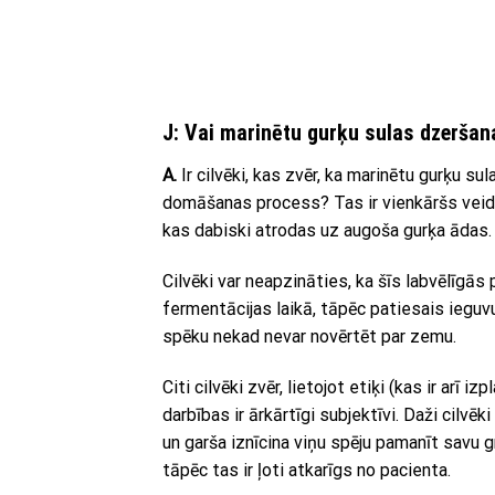
J: Vai marinētu gurķu sulas dzeršan
A.
Ir cilvēki, kas zvēr, ka marinētu gurķu su
domāšanas process? Tas ir vienkāršs veids
kas dabiski atrodas uz augoša gurķa ādas.
Cilvēki var neapzināties, ka šīs labvēlīgā
fermentācijas laikā, tāpēc patiesais ieguv
spēku nekad nevar novērtēt par zemu.
Citi cilvēki zvēr, lietojot etiķi (kas ir ar
darbības ir ārkārtīgi subjektīvi. Daži cilvē
un garša iznīcina viņu spēju pamanīt savu g
tāpēc tas ir ļoti atkarīgs no pacienta.