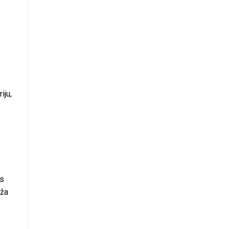
iju,
as
rža