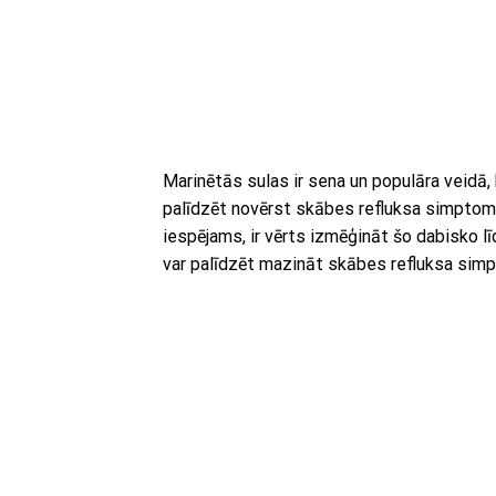
Marinētās sulas ir sena un populāra veidā, k
palīdzēt novērst skābes refluksa simptom
iespējams, ir vērts izmēģināt šo dabisko līd
var palīdzēt mazināt skābes refluksa sim