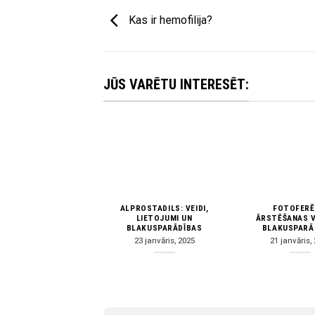
Kas ir hemofilija?
JŪS VARĒTU INTERESĒT:
ALPROSTADILS: VEIDI,
FOTOFERĒ
LIETOJUMI UN
ĀRSTĒŠANAS V
BLAKUSPARĀDĪBAS
BLAKUSPARĀ
23 janvāris, 2025
21 janvāris,