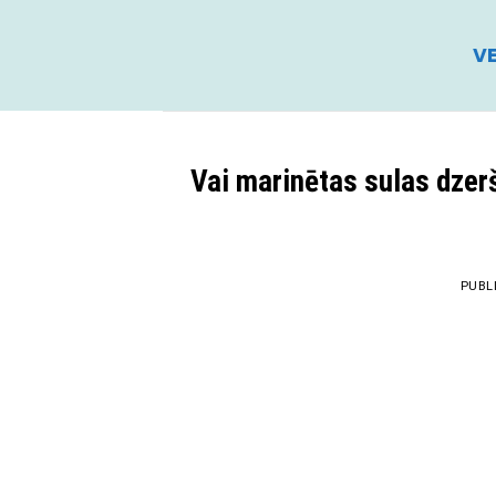
Skip
to
VE
content
Vai marinētas sulas dzer
PUBL
19
Mai