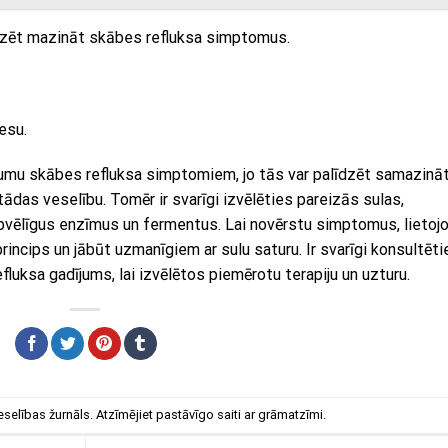
alīdzēt mazināt skābes refluksa simptomus.
esu.
jumu skābes refluksa simptomiem, jo tās var palīdzēt samazinā
ādas veselību. Tomēr ir svarīgi izvēlēties pareizās sulas,
 labvēlīgus enzīmus un fermentus. Lai novērstu simptomus, lietoj
rincips un jābūt uzmanīgiem ar sulu saturu. Ir svarīgi konsultēti
efluksa gadījums, lai izvēlētos piemērotu terapiju un uzturu.
eselības žurnāls
. Atzīmējiet
pastāvīgo saiti
ar grāmatzīmi.