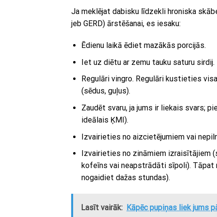
Ja meklējat dabisku līdzekli hroniska skāb
jeb GERD) ārstēšanai, es iesaku:
Ēdienu laikā ēdiet mazākās porcijās.
Iet uz diētu ar zemu tauku saturu sirdij.
Regulāri vingro. Regulāri kustieties vi
(sēdus, guļus).
Zaudēt svaru, ja jums ir liekais svars; p
ideālais ĶMI).
Izvairieties no aizcietējumiem vai nepi
Izvairieties no zināmiem izraisītājiem 
kofeīns vai neapstrādāti sīpoli). Tāpat
nogaidiet dažas stundas).
Lasīt vairāk:
Kāpēc pupiņas liek jums p