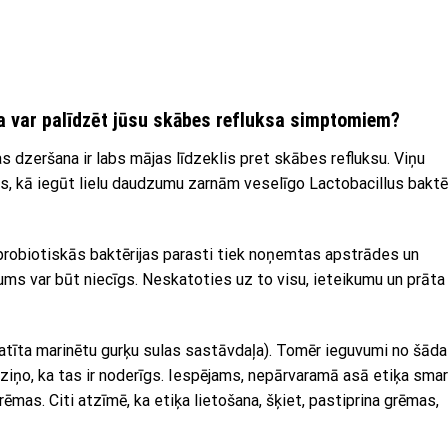
a var palīdzēt jūsu skābes refluksa simptomiem?
las dzeršana ir labs mājas līdzeklis pret skābes refluksu. Viņu
, kā iegūt lielu daudzumu zarnām veselīgo Lactobacillus baktēr
s probiotiskās baktērijas parasti tiek noņemtas apstrādes un
ums var būt niecīgs. Neskatoties uz to visu, ieteikumu un prāta
ī izplatīta marinētu gurķu sulas sastāvdaļa). Tomēr ieguvumi no šād
ki ziņo, ka tas ir noderīgs. Iespējams, nepārvaramā asā etiķa sma
rēmas. Citi atzīmē, ka etiķa lietošana, šķiet, pastiprina grēmas,