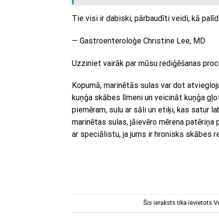
Tie visi ir dabiski, pārbaudīti veidi, kā p
— Gastroenteroloģe Christine Lee, MD
Uzziniet vairāk par mūsu rediģēšanas proc
Kopumā, marinētās sulas var dot atvieglo
kuņģa skābes līmeni un veicināt kuņģa gļot
piemēram, sulu ar sāli un etiķi, kas satur
marinētas sulas, jāievēro mērena patēriņa p
ar speciālistu, ja jums ir hronisks skābes r
Šis ieraksts tika ievietots
V