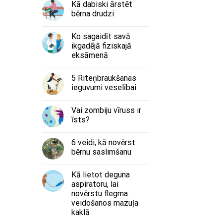
Kā dabiski ārstēt
bērna drudzi
Ko sagaidīt savā
ikgadējā fiziskajā
eksāmenā
5 Riteņbraukšanas
ieguvumi veselībai
Vai zombiju vīruss ir
īsts?
6 veidi, kā novērst
bērnu saslimšanu
Kā lietot deguna
aspiratoru, lai
novērstu flegma
veidošanos mazuļa
kaklā