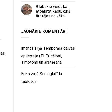
9 labākie veidi, kā
atbalstīt kādu, kurš
ārstējas no vēža
JAUNĀKIE KOMENTĀRI
ī
imants
ziņā
Temporālā daivas
las
epilepsija (TLE): cēloņi,
simptomi un ārstēšana
Eriks
ziņā
Semaglutīda
tabletes