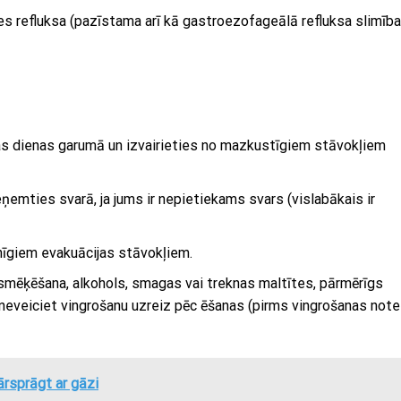
es refluksa (pazīstama arī kā gastroezofageālā refluksa slimība
sas dienas garumā un izvairieties no mazkustīgiem stāvokļiem
ieņemties svarā, ja jums ir nepietiekams svars (vislabākais ir
lnīgiem evakuācijas stāvokļiem.
(smēķēšana, alkohols, smagas vai treknas maltītes, pārmērīgs
 neveiciet vingrošanu uzreiz pēc ēšanas (pirms vingrošanas note
ārsprāgt ar gāzi