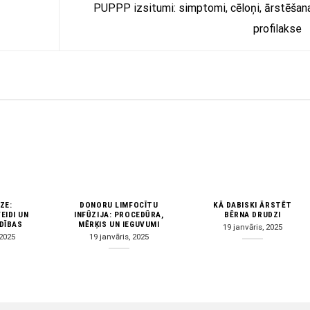
PUPPP izsitumi: simptomi, cēloņi, ārstēšan
profilakse
ZE:
DONORU LIMFOCĪTU
KĀ DABISKI ĀRSTĒT
EIDI UN
INFŪZIJA: PROCEDŪRA,
BĒRNA DRUDZI
DĪBAS
MĒRĶIS UN IEGUVUMI
19 janvāris, 2025
 2025
19 janvāris, 2025