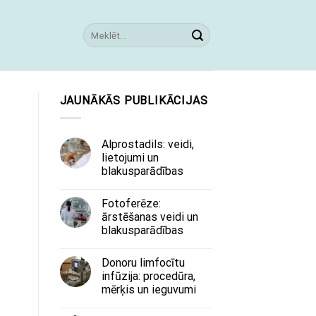
JAUNĀKĀS PUBLIKĀCIJAS
Alprostadils: veidi,
lietojumi un
blakusparādības
Fotoferēze:
ārstēšanas veidi un
blakusparādības
Donoru limfocītu
infūzija: procedūra,
mērķis un ieguvumi