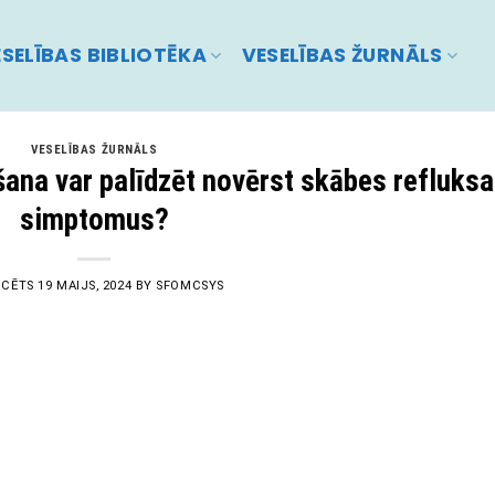
SELĪBAS BIBLIOTĒKA
VESELĪBAS ŽURNĀLS
VESELĪBAS ŽURNĀLS
šana var palīdzēt novērst skābes refluksa
simptomus?
ICĒTS
19 MAIJS, 2024
BY
SFOMCSYS