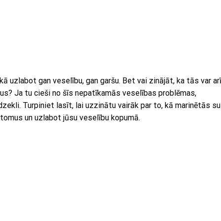
ā uzlabot gan veselību, gan garšu. Bet vai zinājāt, ka tās var ar
us? Ja tu cieši no šīs nepatīkamās veselības problēmas,
zekli. Turpiniet lasīt, lai uzzinātu vairāk par to, kā marinētās su
ptomus un uzlabot jūsu veselību kopumā.