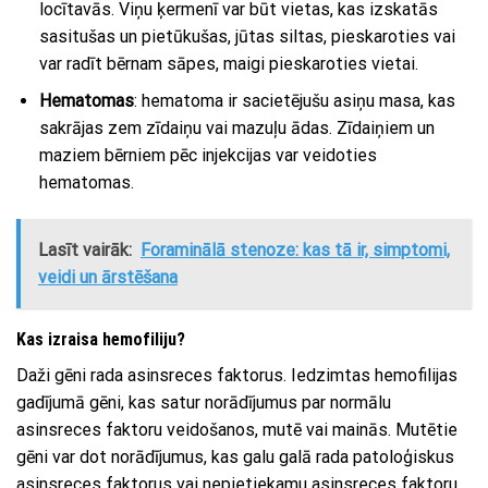
locītavās. Viņu ķermenī var būt vietas, kas izskatās
sasitušas un pietūkušas, jūtas siltas, pieskaroties vai
var radīt bērnam sāpes, maigi pieskaroties vietai.
Hematomas
: hematoma ir sacietējušu asiņu masa, kas
sakrājas zem zīdaiņu vai mazuļu ādas. Zīdaiņiem un
maziem bērniem pēc injekcijas var veidoties
hematomas.
Lasīt vairāk:
Foraminālā stenoze: kas tā ir, simptomi,
veidi un ārstēšana
Kas izraisa hemofiliju?
Daži gēni rada asinsreces faktorus. Iedzimtas hemofilijas
gadījumā gēni, kas satur norādījumus par normālu
asinsreces faktoru veidošanos, mutē vai mainās. Mutētie
gēni var dot norādījumus, kas galu galā rada patoloģiskus
asinsreces faktorus vai nepietiekamu asinsreces faktoru.