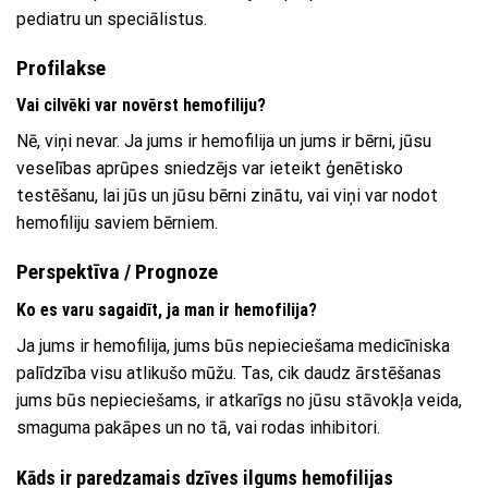
pediatru un speciālistus.
Profilakse
Vai cilvēki var novērst hemofiliju?
Nē, viņi nevar. Ja jums ir hemofilija un jums ir bērni, jūsu
veselības aprūpes sniedzējs var ieteikt ģenētisko
testēšanu, lai jūs un jūsu bērni zinātu, vai viņi var nodot
hemofiliju saviem bērniem.
Perspektīva / Prognoze
Ko es varu sagaidīt, ja man ir hemofilija?
Ja jums ir hemofilija, jums būs nepieciešama medicīniska
palīdzība visu atlikušo mūžu. Tas, cik daudz ārstēšanas
jums būs nepieciešams, ir atkarīgs no jūsu stāvokļa veida,
smaguma pakāpes un no tā, vai rodas inhibitori.
Kāds ir paredzamais dzīves ilgums hemofilijas