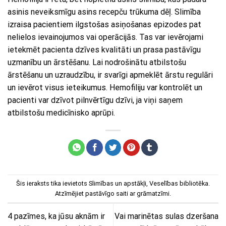
asinis neveiksmīgu asins recepču trūkuma dēļ. Slimība
izraisa pacientiem ilgstošas asiņošanas epizodes pat
nelielos ievainojumos vai operācijās. Tas var ievērojami
ietekmēt pacienta dzīves kvalitāti un prasa pastāvīgu
uzmanību un ārstēšanu. Lai nodrošinātu atbilstošu
ārstēšanu un uzraudzību, ir svarīgi apmeklēt ārstu regulāri
un ievērot visus ieteikumus. Hemofiliju var kontrolēt un
pacienti var dzīvot pilnvērtīgu dzīvi, ja viņi saņem
atbilstošu medicīnisko aprūpi.
Šis ieraksts tika ievietots
Slimības un apstākļi
,
Veselības bibliotēka
.
Atzīmējiet
pastāvīgo saiti
ar grāmatzīmi.
4 pazīmes, ka jūsu aknām ir
Vai marinētas sulas dzeršana