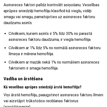
Asinsreces faktori palīdz kontrolēt asiņošanu. Veselības
aprūpes sniedzēji hemofiliju klasificē kā vieglu, vidēji
smagu vai smagu, pamatojoties uz asinsreces faktoru
daudzumu asinīs:
Cilvēkiem, kuriem asinīs ir 5% līdz 30% no parastā
asinsreces faktoru daudzuma, ir viegla hemofilija.
Cilvēkiem ar 1% līdz 5% no normālā asinsreces faktoru
līmeņa ir mērena hemofilija.
Cilvēkiem ar mazāk nekā 1% no normāliem asinsreces
faktoriem ir smaga hemofilija.
Vadība un ārstēšana
Kā veselības aprūpes sniedzēji ārstē hemofiliju?
Viņi ārstē hemofiliju, paaugstinot asinsreces faktoru līmeni
vai aizstājot trūkstošos recēšanas faktorus
(aizstājterapija).