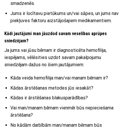
smadzenēs.
Jums ir locītavu pietūkums un/vai sāpes, un jums nav
piekļuves faktoru aizstājošajiem medikamentiem.
Kādi jautājumi man jāuzdod savam veselības aprūpes
sniedzējam?
Ja jums vai jūsu bērnam ir diagnosticēta hemofilija,
iespējams, vēlēsities uzdot savam pakalpojumu
sniedzējam dažus no šiem jautājumiem:
Kāda veida hemofilija man/vai manam bērnam ir?
Kādas ārstēšanas metodes jūs iesakāt?
Kādas ir ārstēšanas blakusparādības?
Vai man/manam bērnam vienmēr būs nepieciešama
ārstēšana?
No kādām darbībām man/manam bērnam būs