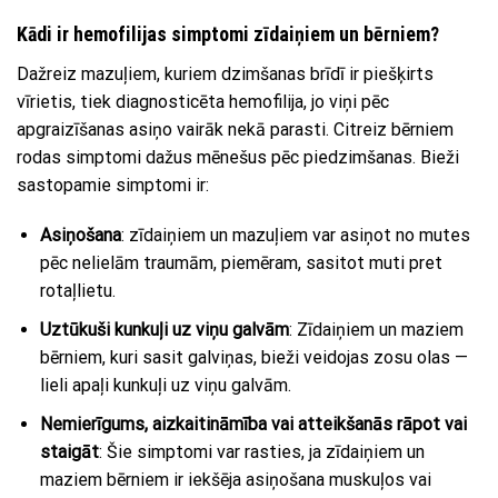
Kādi ir hemofilijas simptomi zīdaiņiem un bērniem?
Dažreiz mazuļiem, kuriem dzimšanas brīdī ir piešķirts
vīrietis, tiek diagnosticēta hemofilija, jo viņi pēc
apgraizīšanas asiņo vairāk nekā parasti. Citreiz bērniem
rodas simptomi dažus mēnešus pēc piedzimšanas. Bieži
sastopamie simptomi ir:
Asiņošana
: zīdaiņiem un mazuļiem var asiņot no mutes
pēc nelielām traumām, piemēram, sasitot muti pret
rotaļlietu.
Uztūkuši kunkuļi uz viņu galvām
: Zīdaiņiem un maziem
bērniem, kuri sasit galviņas, bieži veidojas zosu olas —
lieli apaļi kunkuļi uz viņu galvām.
Nemierīgums, aizkaitināmība vai atteikšanās rāpot vai
staigāt
: Šie simptomi var rasties, ja zīdaiņiem un
maziem bērniem ir iekšēja asiņošana muskuļos vai