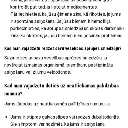
kontrolēt pat tad, ja lietojat medikamentus.
Pārliecinieties, ka jūsu ģimene zina, kā rīkoties, ja jums
ir spontāna asiņošana. Ja jūsu bērnam ir hemofilija,
pārliecinieties, ka aprūpes sniedzēji un skolas darbinieki
zina, kā rīkoties, ja jūsu bērnam ir asiņošanas problēmas.
Kad man vajadzētu redzēt savu veselības aprūpes sniedzēju?
Sazinieties ar savu veselības aprūpes sniedzēju, ja
novērojat izmaiņas organismā, piemēram, pastiprinātu
asiņošanu vai zilumu veidošanos.
Kad man vajadzētu doties uz neatliekamās palīdzības
numuru?
Jums jādodas uz neatliekamās palīdzības numuru, ja:
Jums ir stipras galvassāpes vai redzes dubultošanās.
Šie simptomi var nozīmēt, ka jums ir asiņošana