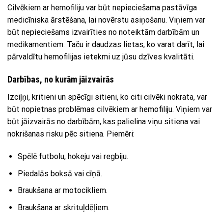
Cilvēkiem ar hemofiliju var būt nepieciešama pastāvīga
medicīniska ārstēšana, lai novērstu asiņošanu. Viņiem var
būt nepieciešams izvairīties no noteiktām darbībām un
medikamentiem. Taču ir daudzas lietas, ko varat darīt, lai
pārvaldītu hemofilijas ietekmi uz jūsu dzīves kvalitāti.
Darbības, no kurām jāizvairās
Izciļņi, kritieni un spēcīgi sitieni, ko citi cilvēki nokrata, var
būt nopietnas problēmas cilvēkiem ar hemofiliju. Viņiem var
būt jāizvairās no darbībām, kas palielina viņu sitiena vai
nokrišanas risku pēc sitiena. Piemēri:
Spēlē futbolu, hokeju vai regbiju.
Piedalās boksā vai cīņā.
Braukšana ar motocikliem.
Braukšana ar skrituļdēļiem.