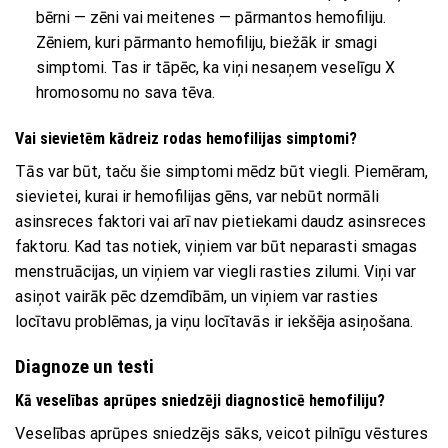
bērni — zēni vai meitenes — pārmantos hemofiliju.
Zēniem, kuri pārmanto hemofiliju, biežāk ir smagi
simptomi. Tas ir tāpēc, ka viņi nesaņem veselīgu X
hromosomu no sava tēva.
Vai sievietēm kādreiz rodas hemofilijas simptomi?
Tās var būt, taču šie simptomi mēdz būt viegli. Piemēram,
sievietei, kurai ir hemofilijas gēns, var nebūt normāli
asinsreces faktori vai arī nav pietiekami daudz asinsreces
faktoru. Kad tas notiek, viņiem var būt neparasti smagas
menstruācijas, un viņiem var viegli rasties zilumi. Viņi var
asiņot vairāk pēc dzemdībām, un viņiem var rasties
locītavu problēmas, ja viņu locītavās ir iekšēja asiņošana.
Diagnoze un testi
Kā veselības aprūpes sniedzēji diagnosticē hemofiliju?
Veselības aprūpes sniedzējs sāks, veicot pilnīgu vēstures