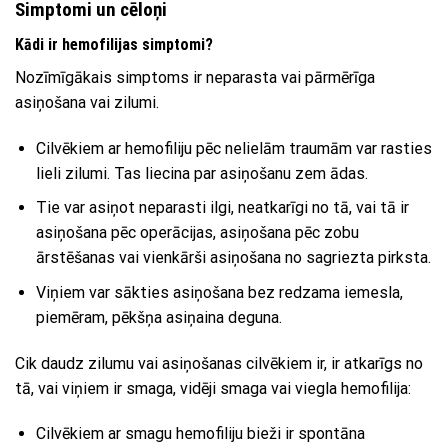
Simptomi un cēloņi
Kādi ir hemofilijas simptomi?
Nozīmīgākais simptoms ir neparasta vai pārmērīga
asiņošana vai zilumi.
Cilvēkiem ar hemofiliju pēc nelielām traumām var rasties
lieli zilumi. Tas liecina par asiņošanu zem ādas.
Tie var asiņot neparasti ilgi, neatkarīgi no tā, vai tā ir
asiņošana pēc operācijas, asiņošana pēc zobu
ārstēšanas vai vienkārši asiņošana no sagriezta pirksta.
Viņiem var sākties asiņošana bez redzama iemesla,
piemēram, pēkšņa asiņaina deguna.
Cik daudz zilumu vai asiņošanas cilvēkiem ir, ir atkarīgs no
tā, vai viņiem ir smaga, vidēji smaga vai viegla hemofilija:
Cilvēkiem ar smagu hemofiliju bieži ir spontāna