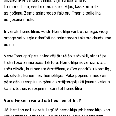
olbaltumvielas jūsu asinīs. Viņi strādā ar jūsu
trombocītiem, veidojot asins recekļus, kas kontrolē
asiņošanu. Zems asinsreces faktoru līmenis palielina
asiņošanas risku.
Ir vairāki hemofilijas veidi. Hemofilija var būt smaga, vidēji
smaga vai viegla atkarībā no asinsreces faktora daudzuma
asinīs.
Veselības aprūpes sniedzēji ārstē šo stāvokli, aizstājot
trūkstošo asinsreces faktoru. Hemofiliju nevar izārstēt,
taču cilvēki, kuri saņem ārstēšanu, dzīvo gandrīz tikpat ilgi,
cik cilvēki, kuriem nav hemofilijas. Pakalpojumu sniedzēji
pēta gēnu terapiju un gēnu aizstājterapiju kā jaunus veidus,
kā ārstēt un, iespējams, izārstēt hemofiliju.
Vai cilvēkiem var attīstīties hemofilija?
Jā, bet tas notiek reti. Iegūtā hemofilija jeb hemofilija, kas