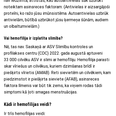
nav iedzimta, attīstās, kad autoantivielas sāk uzbrukt
noteiktam asinsreces faktoram. (Antivielas ir aizsargājoši
proteīni, ko ražo jūsu imūnsistēma. Autoantivielas uzbrūk
antivielām, būtībā uzbrūkot jūsu ķermeņa šūnām, audiem
un olbaltumvielām.)
Vai hemofilija ir izplatīta slimība?
Nē, tas nav. Saskaņā ar ASV Slimību kontroles un
profilakses centru (CDC) 2022. gada augustā aptuveni
33 000 cilvēku ASV ir slimi ar hemofīliju. Hemofilija parasti
skar vīriešus un cilvēkus, kuriem dzimšanas brīdī ir
piešķirts vīrietis (AMAB). Reti sievietēm un cilvēkiem, kam
piedzimstot ir piešķirta sieviete (AFAB), asinsreces
faktora līmenis var būt tik zems, ka viņiem rodas tādi
simptomi kā ļoti smagas menstruācijas.
Kādi ir hemofilijas veidi?
Ir trīs hemofilijas veidi: