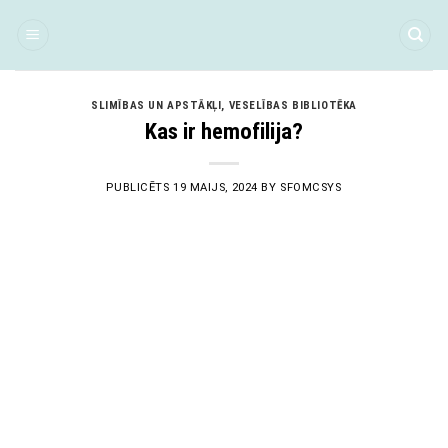
Skip
to
content
SLIMĪBAS UN APSTĀKĻI
,
VESELĪBAS BIBLIOTĒKA
Kas ir hemofilija?
PUBLICĒTS
19 MAIJS, 2024
BY
SFOMCSYS
19
Mai