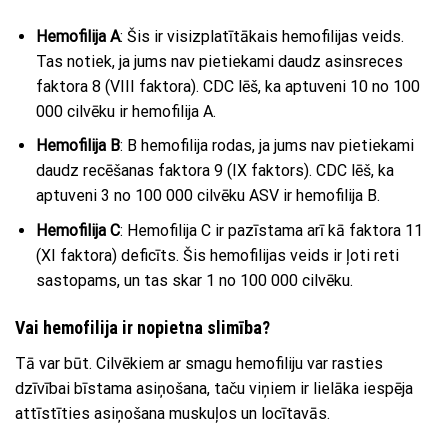
Hemofilija A
: Šis ir visizplatītākais hemofilijas veids.
Tas notiek, ja jums nav pietiekami daudz asinsreces
faktora 8 (VIII faktora). CDC lēš, ka aptuveni 10 no 100
000 cilvēku ir hemofilija A.
Hemofilija B
: B hemofilija rodas, ja jums nav pietiekami
daudz recēšanas faktora 9 (IX faktors). CDC lēš, ka
aptuveni 3 no 100 000 cilvēku ASV ir hemofilija B.
Hemofilija C
: Hemofilija C ir pazīstama arī kā faktora 11
(XI faktora) deficīts. Šis hemofilijas veids ir ļoti reti
sastopams, un tas skar 1 no 100 000 cilvēku.
Vai hemofilija ir nopietna slimība?
Tā var būt. Cilvēkiem ar smagu hemofiliju var rasties
dzīvībai bīstama asiņošana, taču viņiem ir lielāka iespēja
attīstīties asiņošana muskuļos un locītavās.