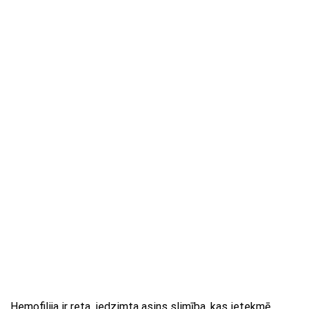
Hemofilija ir reta, iedzimta asins slimība, kas ietekmē