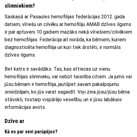
slimniekiem?
Saskaņā ar Pasaules hemofilijas federācijas 2012. gada
datiem, vīriešu un cilvēku ar hemofiliju AMAB dzīves ilgums
ir par aptuveni 10 gadiem mazāks nekā vīriešiem/cilvēkiem
bez hemofilijas. Federācija arī norāda, ka bērniem, kuriem
diagnosticēta hemofilija un kuri tiek ārstēti, ir normāls
dzīves ilgums.
Bet katrs ir savādāks. Tas, kas attiecas uz vienu
hemofilijas slimnieku, var nebūt taisnība citiem. Ja jums vai
jūsu bērnam ir hemofilija, jautājiet savam pakalpojumu
sniedzējam, ko jūs varat sagaidīt. Viņi zina jūsu/jūsu bērna
stāvokli, tostarp vispārējo veselību, un ir jūsu labākais
informācijas avots.
Dzīvo ar
Kā es par sevi parūpējos?