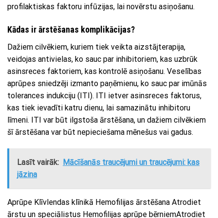
profilaktiskas faktoru infūzijas, lai novērstu asiņošanu.
Kādas ir ārstēšanas komplikācijas?
Dažiem cilvēkiem, kuriem tiek veikta aizstājterapija,
veidojas antivielas, ko sauc par inhibitoriem, kas uzbrūk
asinsreces faktoriem, kas kontrolē asiņošanu. Veselības
aprūpes sniedzēji izmanto paņēmienu, ko sauc par imūnās
tolerances indukciju (ITI). ITI ietver asinsreces faktorus,
kas tiek ievadīti katru dienu, lai samazinātu inhibitoru
līmeni. ITI var būt ilgstoša ārstēšana, un dažiem cilvēkiem
šī ārstēšana var būt nepieciešama mēnešus vai gadus.
Lasīt vairāk:
Mācīšanās traucējumi un traucējumi: kas
jāzina
Aprūpe Klīvlendas klīnikā Hemofilijas ārstēšana Atrodiet
ārstu un speciālistus Hemofilijas aprūpe bērniemAtrodiet