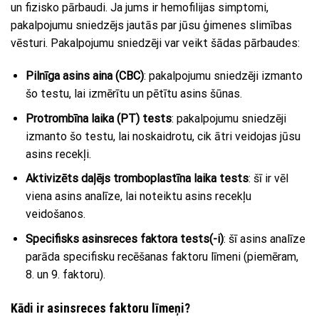
un fizisko pārbaudi. Ja jums ir hemofilijas simptomi,
pakalpojumu sniedzējs jautās par jūsu ģimenes slimības
vēsturi. Pakalpojumu sniedzēji var veikt šādas pārbaudes:
Pilnīga asins aina (CBC)
: pakalpojumu sniedzēji izmanto
šo testu, lai izmērītu un pētītu asins šūnas.
Protrombīna laika (PT) tests
: pakalpojumu sniedzēji
izmanto šo testu, lai noskaidrotu, cik ātri veidojas jūsu
asins recekļi.
Aktivizēts daļējs tromboplastīna laika tests
: šī ir vēl
viena asins analīze, lai noteiktu asins recekļu
veidošanos.
Specifisks asinsreces faktora tests(-i)
: šī asins analīze
parāda specifisku recēšanas faktoru līmeni (piemēram,
8. un 9. faktoru).
Kādi ir asinsreces faktoru līmeņi?