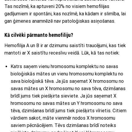
Tas nozīmē, ka aptuveni 20% no visiem hemofilijas
gadījumiem ir spontāni, kas nozīmē, ka kādam ir slimība, lai
gan ģimenes anamnēzē nav patoloģiskas asiņošanas.
Kā cilvēki pārmanto hemofiliju?
Hemofilija A un B ir ar dzimumu saistīti traucējumi, kas tiek
mantoti ar X saistītu recesīvu veidā. Lūk, kā tas notiek:
Katrs saņem vienu hromosomu komplektu no savas
bioloģiskās mātes un vienu hromosomu komplektu no
sava bioloģiskā tēva. Ja jūs saņemat X hromosomu no
savas mātes un X hromosomu no sava tēva, dzimšanas
brīdī jums tiek piešķirta sieviete. Ja jūs saņemat X
hromosomu no savas mātes un Y hromosomu no sava
tēva, dzimšanas brīdī jums tiek piešķirts vīrietis. Citiem
vārdiem sakot, māte vienmēr nodos X hromosomu
saviem pēcnācējiem. Tēvs dzimšanas brīdī noteiks