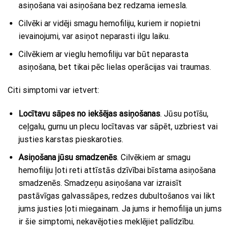
asiņošana vai asiņošana bez redzama iemesla.
Cilvēki ar vidēji smagu hemofiliju, kuriem ir nopietni
ievainojumi, var asiņot neparasti ilgu laiku.
Cilvēkiem ar vieglu hemofiliju var būt neparasta
asiņošana, bet tikai pēc lielas operācijas vai traumas.
Citi simptomi var ietvert:
Locītavu sāpes no iekšējas asiņošanas
. Jūsu potīšu,
ceļgalu, gurnu un plecu locītavas var sāpēt, uzbriest vai
justies karstas pieskaroties.
Asiņošana jūsu smadzenēs
. Cilvēkiem ar smagu
hemofiliju ļoti reti attīstās dzīvībai bīstama asiņošana
smadzenēs. Smadzeņu asiņošana var izraisīt
pastāvīgas galvassāpes, redzes dubultošanos vai likt
jums justies ļoti miegainam. Ja jums ir hemofilija un jums
ir šie simptomi, nekavējoties meklējiet palīdzību.