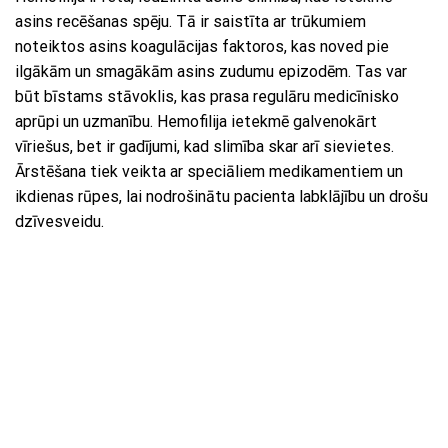
asins recēšanas spēju. Tā ir saistīta ar trūkumiem
noteiktos asins koagulācijas faktoros, kas noved pie
ilgākām un smagākām asins zudumu epizodēm. Tas var
būt bīstams stāvoklis, kas prasa regulāru medicīnisko
aprūpi un uzmanību. Hemofilija ietekmē galvenokārt
vīriešus, bet ir gadījumi, kad slimība skar arī sievietes.
Ārstēšana tiek veikta ar speciāliem medikamentiem un
ikdienas rūpes, lai nodrošinātu pacienta labklājību un drošu
dzīvesveidu.