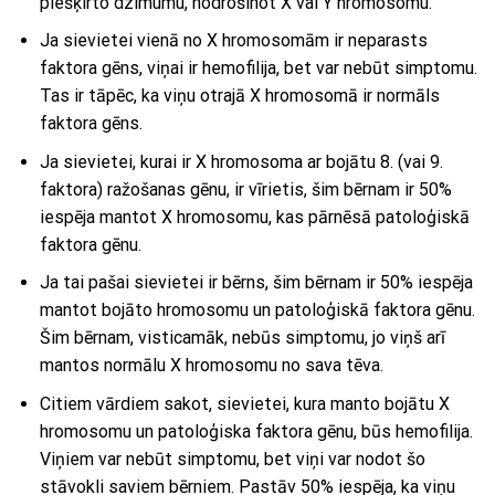
piešķirto dzimumu, nodrošinot X vai Y hromosomu.
Ja sievietei vienā no X hromosomām ir neparasts
faktora gēns, viņai ir hemofilija, bet var nebūt simptomu.
Tas ir tāpēc, ka viņu otrajā X hromosomā ir normāls
faktora gēns.
Ja sievietei, kurai ir X hromosoma ar bojātu 8. (vai 9.
faktora) ražošanas gēnu, ir vīrietis, šim bērnam ir 50%
iespēja mantot X hromosomu, kas pārnēsā patoloģiskā
faktora gēnu.
Ja tai pašai sievietei ir bērns, šim bērnam ir 50% iespēja
mantot bojāto hromosomu un patoloģiskā faktora gēnu.
Šim bērnam, visticamāk, nebūs simptomu, jo viņš arī
mantos normālu X hromosomu no sava tēva.
Citiem vārdiem sakot, sievietei, kura manto bojātu X
hromosomu un patoloģiska faktora gēnu, būs hemofilija.
Viņiem var nebūt simptomu, bet viņi var nodot šo
stāvokli saviem bērniem. Pastāv 50% iespēja, ka viņu