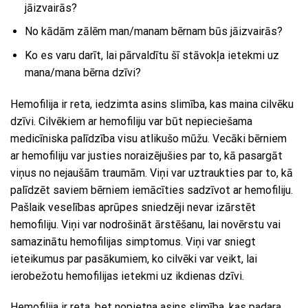
jāizvairās?
No kādām zālēm man/manam bērnam būs jāizvairās?
Ko es varu darīt, lai pārvaldītu šī stāvokļa ietekmi uz
mana/mana bērna dzīvi?
Hemofilija ir reta, iedzimta asins slimība, kas maina cilvēku
dzīvi. Cilvēkiem ar hemofiliju var būt nepieciešama
medicīniska palīdzība visu atlikušo mūžu. Vecāki bērniem
ar hemofiliju var justies noraizējušies par to, kā pasargāt
viņus no nejaušām traumām. Viņi var uztraukties par to, kā
palīdzēt saviem bērniem iemācīties sadzīvot ar hemofiliju.
Pašlaik veselības aprūpes sniedzēji nevar izārstēt
hemofiliju. Viņi var nodrošināt ārstēšanu, lai novērstu vai
samazinātu hemofilijas simptomus. Viņi var sniegt
ieteikumus par pasākumiem, ko cilvēki var veikt, lai
ierobežotu hemofilijas ietekmi uz ikdienas dzīvi.
Hemofilija ir reta, bet nopietna asins slimība, kas padara