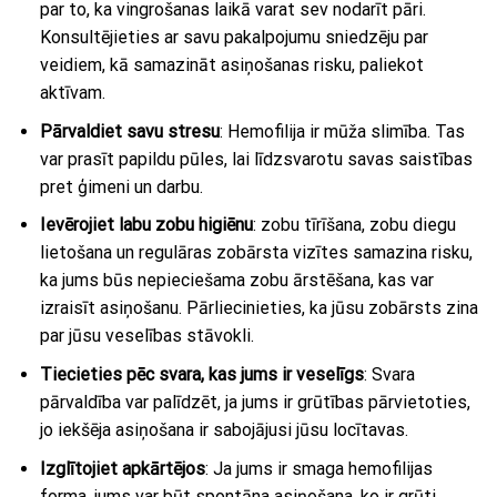
par to, ka vingrošanas laikā varat sev nodarīt pāri.
Konsultējieties ar savu pakalpojumu sniedzēju par
veidiem, kā samazināt asiņošanas risku, paliekot
aktīvam.
Pārvaldiet savu stresu
: Hemofilija ir mūža slimība. Tas
var prasīt papildu pūles, lai līdzsvarotu savas saistības
pret ģimeni un darbu.
Ievērojiet labu zobu higiēnu
: zobu tīrīšana, zobu diegu
lietošana un regulāras zobārsta vizītes samazina risku,
ka jums būs nepieciešama zobu ārstēšana, kas var
izraisīt asiņošanu. Pārliecinieties, ka jūsu zobārsts zina
par jūsu veselības stāvokli.
Tiecieties pēc svara, kas jums ir veselīgs
: Svara
pārvaldība var palīdzēt, ja jums ir grūtības pārvietoties,
jo iekšēja asiņošana ir sabojājusi jūsu locītavas.
Izglītojiet apkārtējos
: Ja jums ir smaga hemofilijas
forma, jums var būt spontāna asiņošana, ko ir grūti