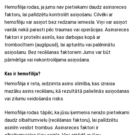
Hemofilija rodas, ja jums nav pietiekami daudz asinsreces
faktoru, lai palīdzētu kontrolēt asiņošanu. Cilvēki ar
hemofiliju var asiņot bez redzama iemesla. Viņi var asiņot
vairāk nekā parasti pēc traumas vai operācijas. Asinsreces
faktori ir proteīni asinīs, kas darbojas kopā ar
trombocītiem (augšpusē), lai apturētu vai palēninātu
asiņošanu. Bez recēšanas faktoriem Jums var būt
pārmērīga vai nekontrolējama asiņošana.
Kas ir hemofilija?
Hemofilija ir reta, iedzimta asins slimība, kas izraisa
mazāku asins recēšanu, kā rezultātā palielinās asiņošanas
vai zilumu veidošanās risks.
Hemofilija rodas tāpēc, ka jūsu ķermenis neražo pietiekami
daudz olbaltumvielu (recēšanas faktoru), lai palīdzētu
asinīm veidot trombus. Asinsreces faktori ir