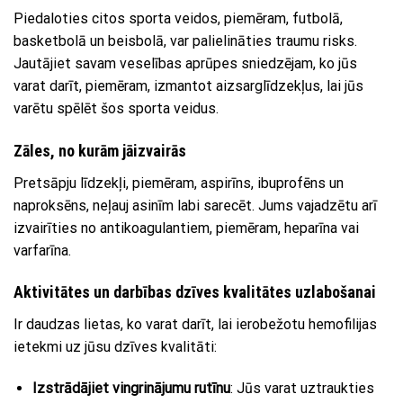
Piedaloties citos sporta veidos, piemēram, futbolā,
basketbolā un beisbolā, var palielināties traumu risks.
Jautājiet savam veselības aprūpes sniedzējam, ko jūs
varat darīt, piemēram, izmantot aizsarglīdzekļus, lai jūs
varētu spēlēt šos sporta veidus.
Zāles, no kurām jāizvairās
Pretsāpju līdzekļi, piemēram, aspirīns, ibuprofēns un
naproksēns, neļauj asinīm labi sarecēt. Jums vajadzētu arī
izvairīties no antikoagulantiem, piemēram, heparīna vai
varfarīna.
Aktivitātes un darbības dzīves kvalitātes uzlabošanai
Ir daudzas lietas, ko varat darīt, lai ierobežotu hemofilijas
ietekmi uz jūsu dzīves kvalitāti:
Izstrādājiet vingrinājumu rutīnu
: Jūs varat uztraukties