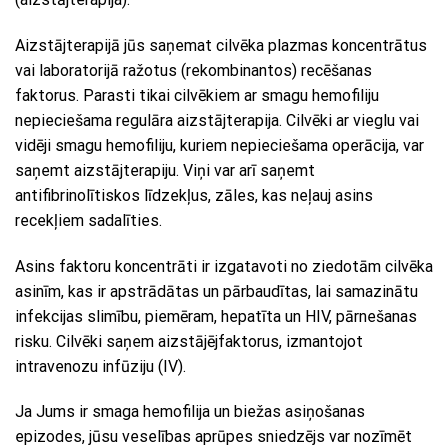
Aizstājterapijā jūs saņemat cilvēka plazmas koncentrātus
vai laboratorijā ražotus (rekombinantos) recēšanas
faktorus. Parasti tikai cilvēkiem ar smagu hemofiliju
nepieciešama regulāra aizstājterapija. Cilvēki ar vieglu vai
vidēji smagu hemofiliju, kuriem nepieciešama operācija, var
saņemt aizstājterapiju. Viņi var arī saņemt
antifibrinolītiskos līdzekļus, zāles, kas neļauj asins
recekļiem sadalīties.
Asins faktoru koncentrāti ir izgatavoti no ziedotām cilvēka
asinīm, kas ir apstrādātas un pārbaudītas, lai samazinātu
infekcijas slimību, piemēram, hepatīta un HIV, pārnešanas
risku. Cilvēki saņem aizstājējfaktorus, izmantojot
intravenozu infūziju (IV).
Ja Jums ir smaga hemofilija un biežas asiņošanas
epizodes, jūsu veselības aprūpes sniedzējs var nozīmēt