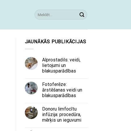
JAUNĀKĀS PUBLIKĀCIJAS
Alprostadils: veidi,
lietojumi un
blakusparādības
Fotoferēze:
ārstēšanas veidi un
blakusparādības
Donoru limfocītu
infūzija: procedūra,
mērķis un ieguvumi