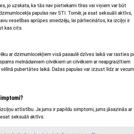
ies, jo uzskata, ka tās nav pietiekami tīras vai viņiem var būt
 dzimumlocekļa papulas nav STI. Tomēr, ja esat seksuāli aktīvs,
vu veselības aprūpes sniedzēju, lai pārliecinātos, ka izciļņi ir
t kas cits.
lvēku ar dzimumlocekļiem visā pasaulē dzīves laikā var rasties p
topams melnādainiem cilvēkiem un cilvēkiem ar neapgraizītiem
 vēlīnā pubertātes laikā. Dažas papulas var izzust līdz ar vecum
simptomi?
iļņu attīstību. Ja jums ir papildu simptomi, jums jāsazinās ar
 esat seksuāli aktīvs.