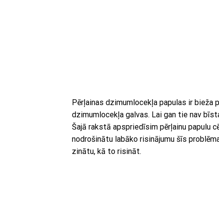
Pērļainas dzimumlocekļa papulas ir bieža pr
dzimumlocekļa galvas. Lai gan tie nav bīstam
Šajā rakstā apspriedīsim pērļainu papulu 
nodrošinātu labāko risinājumu šīs problēmas 
zinātu, kā to risināt.