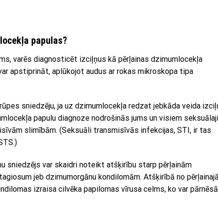
mlocekļa papulas?
ms, varēs diagnosticēt izciļņus kā pērļainas dzimumlocekļa
var apstiprināt, aplūkojot audus ar rokas mikroskopa tipa
rūpes sniedzēju, ja uz dzimumlocekļa redzat jebkāda veida izci
mumlocekļa papulu diagnoze nodrošinās jums un visiem seksuāla
sīvām slimībām. (Seksuāli transmisīvās infekcijas, STI, ir tas
STS.)
sniedzējs var skaidri noteikt atšķirību starp pērļainām
agiosum jeb dzimumorgānu kondilomām. Atšķirībā no pērļainaj
ilomas izraisa cilvēka papilomas vīrusa celms, ko var pārnēsā