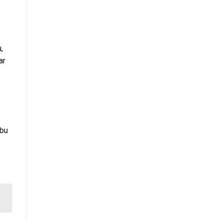
,
ar
obu