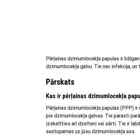
Pērļainas dzimumlocekļa papulas ir bālgans,
dzimumlocekļa galvu. Tie nav infekcija, un t
Pārskats
Kas ir pērļainas dzimumlocekļa pap
Pērļainas dzimumlocekļa papulas (PPP) ir ne
pie dzimumlocekļa galvas. Tie parasti parā
izskatīties arī dzelteni vai sārti. Tie ir l
sastopamas uz jūsu dzimumlocekļa ass.