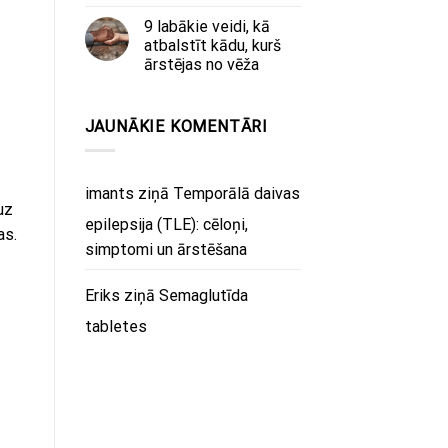
9 labākie veidi, kā
atbalstīt kādu, kurš
ārstējas no vēža
JAUNĀKIE KOMENTĀRI
imants
ziņā
Temporālā daivas
uz
epilepsija (TLE): cēloņi,
as.
simptomi un ārstēšana
Eriks
ziņā
Semaglutīda
tabletes