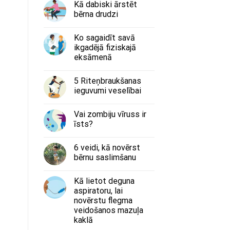
Kā dabiski ārstēt
bērna drudzi
Ko sagaidīt savā
ikgadējā fiziskajā
eksāmenā
5 Riteņbraukšanas
ieguvumi veselībai
Vai zombiju vīruss ir
īsts?
6 veidi, kā novērst
bērnu saslimšanu
Kā lietot deguna
aspiratoru, lai
novērstu flegma
veidošanos mazuļa
kaklā