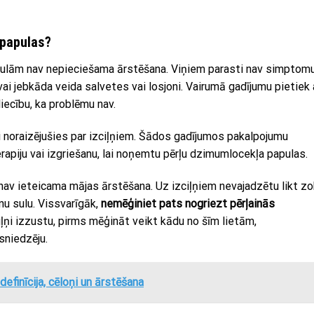
 papulas?
ulām nav nepieciešama ārstēšana. Viņiem parasti nav simptomu
ai jebkāda veida salvetes vai losjoni. Vairumā gadījumu pietiek 
iecību, ka problēmu nav.
ai noraizējušies par izciļņiem. Šādos gadījumos pakalpojumu
terapiju vai izgriešanu, lai noņemtu pērļu dzimumlocekļa papulas.
nav ieteicama mājas ārstēšana. Uz izciļņiem nevajadzētu likt z
onu sulu. Vissvarīgāk,
nemēģiniet pats nogriezt pērļainās
ciļņi izzustu, pirms mēģināt veikt kādu no šīm lietām,
sniedzēju.
 definīcija, cēloņi un ārstēšana