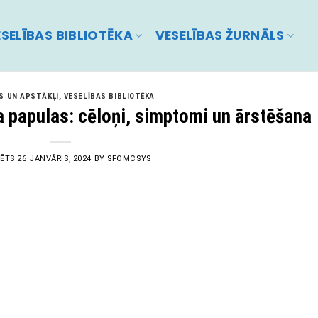
SELĪBAS BIBLIOTĒKA
VESELĪBAS ŽURNĀLS
S UN APSTĀKĻI
,
VESELĪBAS BIBLIOTĒKA
 papulas: cēloņi, simptomi un ārstēšana
CĒTS
26 JANVĀRIS, 2024
BY
SFOMCSYS