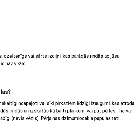
 dzeltenīgs vai sārts izciļņi, kas parādās rindās ap jūsu
ie nav vēzis.
ulas?
kaitīgi noapaļoti vai sīki pirkstiem līdzīgi izaugumi, kas atrod
dās rindās un izskatās kā balti plankumi vai pat pērles. Tie var
abdabīgi (nevis vēzis). Pērļainas dzimumlocekļa papulas reti