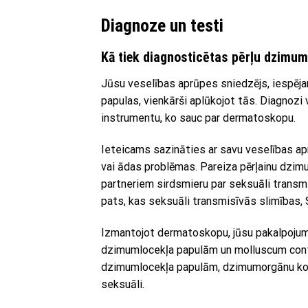
Diagnoze un testi
Kā tiek diagnosticētas pērļu dzimu
Jūsu veselības aprūpes sniedzējs, iespēja
papulas, vienkārši aplūkojot tās. Diagnozi 
instrumentu, ko sauc par dermatoskopu.
Ieteicams sazināties ar savu veselības ap
vai ādas problēmas. Pareiza pērļainu dzi
partneriem sirdsmieru par seksuāli transmi
pats, kas seksuāli transmisīvās slimības, 
Izmantojot dermatoskopu, jūsu pakalpojumu 
dzimumlocekļa papulām un molluscum cont
dzimumlocekļa papulām, dzimumorgānu kond
seksuāli.