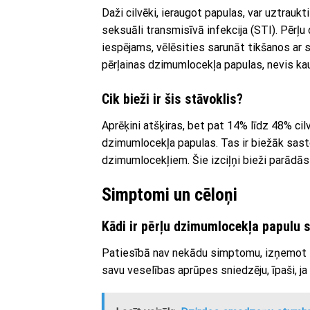
Daži cilvēki, ieraugot papulas, var uztraukt
seksuāli transmisīvā infekcija (STI). Pērļu
iespējams, vēlēsities sarunāt tikšanos ar sa
pērļainas dzimumlocekļa papulas, nevis kau
Cik bieži ir šis stāvoklis?
Aprēķini atšķiras, bet pat 14% līdz 48% ci
dzimumlocekļa papulas. Tas ir biežāk sas
dzimumlocekļiem. Šie izciļņi bieži parādās
Simptomi un cēloņi
Kādi ir pērļu dzimumlocekļa papulu 
Patiesībā nav nekādu simptomu, izņemot izc
savu veselības aprūpes sniedzēju, īpaši, ja