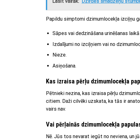
Lasīt vairāk:
Dzirdes smadzeņu stumbra 
Papildu simptomi dzimumlocekļa izciļņu ga
Sāpes vai dedzināšana urinēšanas laikā 
Izdalījumi no izciļņiem vai no dzimumloc
Nieze.
Asiņošana.
Kas izraisa pērļu dzimumlocekļa pa
Pētnieki nezina, kas izraisa pērļu dzimum
citiem. Daži cilvēki uzskata, ka tās ir ana
vairs nav.
Vai pērļainās dzimumlocekļa papulas 
Nē. Jūs tos nevarat iegūt no neviena, un jūs 