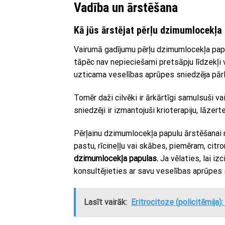
Vadība un ārstēšana
Kā jūs ārstējat pērļu dzimumlocekļa
Vairumā gadījumu pērļu dzimumlocekļa pap
tāpēc nav nepieciešami pretsāpju līdzekļi v
uzticama veselības aprūpes sniedzēja pārl
Tomēr daži cilvēki ir ārkārtīgi samulsuši v
sniedzēji ir izmantojuši krioterapiju, lāzer
Pērļainu dzimumlocekļa papulu ārstēšanai 
pastu, rīcineļļu vai skābes, piemēram, citr
dzimumlocekļa papulas.
Ja vēlaties, lai iz
konsultējieties ar savu veselības aprūpes 
Lasīt vairāk:
Eritrocitoze (policitēmija):