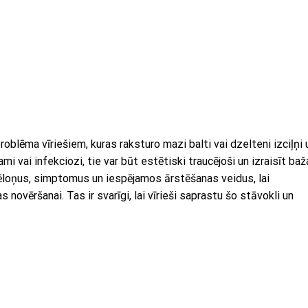
oblēma vīriešiem, kuras raksturo mazi balti vai dzelteni izciļņi 
i vai infekciozi, tie var būt estētiski traucējoši un izraisīt baž
cēloņus, simptomus un iespējamos ārstēšanas veidus, lai
novēršanai. Tas ir svarīgi, lai vīrieši saprastu šo stāvokli un