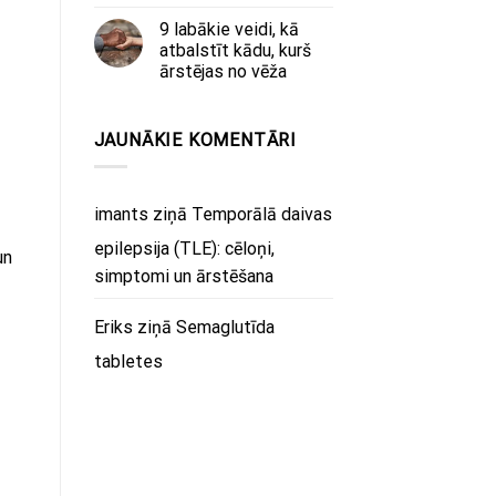
9 labākie veidi, kā
atbalstīt kādu, kurš
ārstējas no vēža
JAUNĀKIE KOMENTĀRI
imants
ziņā
Temporālā daivas
epilepsija (TLE): cēloņi,
un
simptomi un ārstēšana
Eriks
ziņā
Semaglutīda
tabletes