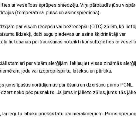
ities ar veselības aprūpes sniedzēju. Viņi pārbaudīs jūsu vispār
ādītājus (temperatūra, pulss un asinsspiediens).
zējam par visām recepšu vai bezrecepšu (OTC) zālēm, ko lietoj
aisuma līdzekļi, daži augu piedevas un asins šķidrinātāji var
zāļu lietošanas pārtraukšanas noteikti konsultējieties ar veselī
istam arī par visām alerģijām. Iekļaujiet visas zināmās alerģij
piemēram, jodu vai izopropilspirtu, lateksu un pārtiku.
gs jums īpašus norādījumus par ēšanu un dzeršanu pirms PCNL.
dzert neko pēc pusnakts. Ja jums ir jālieto zāles, jums tās jāli
s, lai iegūtu labāku priekšstatu par nierakmeņiem. Pirms operāci