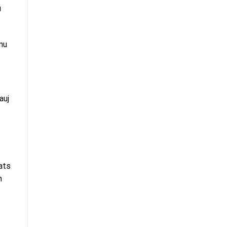
u
nu
auj
pats
n