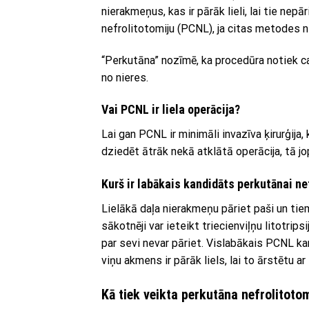
nierakmeņus, kas ir pārāk lieli, lai tie ne
nefrolitotomiju (PCNL), ja citas metodes 
“Perkutāna” nozīmē, ka procedūra notiek c
no nieres.
Vai PCNL ir liela operācija?
Lai gan PCNL ir minimāli invazīva ķirurģija
dziedēt ātrāk nekā atklātā operācija, tā jop
Kurš ir labākais kandidāts perkutānai ne
Lielākā daļa nierakmeņu pāriet paši un ti
sākotnēji var ieteikt triecienviļņu litotrip
par sevi nevar pāriet. Vislabākais PCNL kan
viņu akmens ir pārāk liels, lai to ārstētu ar 
Kā tiek veikta perkutāna nefrolitoto