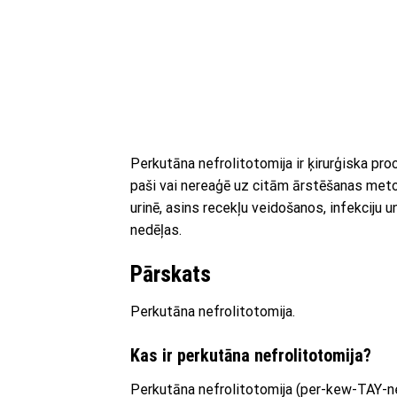
Perkutāna nefrolitotomija ir ķirurģiska proc
paši vai nereaģē uz citām ārstēšanas metod
urinē, asins recekļu veidošanos, infekciju
nedēļas.
Pārskats
Perkutāna nefrolitotomija.
Kas ir perkutāna nefrolitotomija?
Perkutāna nefrolitotomija (per-kew-TAY-n