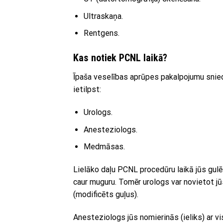
Ultraskaņa.
Rentgens.
Kas notiek PCNL laikā?
Īpaša veselības aprūpes pakalpojumu snie
ietilpst:
Urologs.
Anesteziologs.
Medmāsas.
Lielāko daļu PCNL procedūru laikā jūs gulēs
caur muguru. Tomēr urologs var novietot j
(modificēts guļus).
Anesteziologs jūs nomierinās (ieliks) ar v