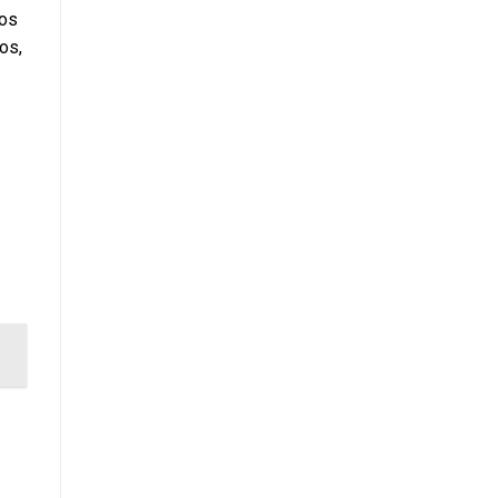
kos
os,