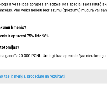
ologs ir veselības aprūpes sniedzējs, kas specializējas ķirurģis
īnceļus. Viņi veiks nelielu iegriezumu (griezumu) mugurā vai sān
nākumu līmenis?
nis ir aptuveni 75% līdz 98%.
itotomijas?
ica gandrīz 20 000 PCNL. Urologi, kas specializējas nierakmeņu
s tas ir, mērķis, procedūra un rezultāti