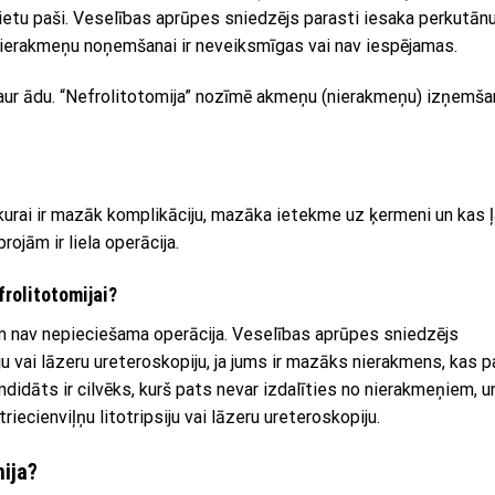
pārietu paši. Veselības aprūpes sniedzējs parasti iesaka perkutān
nierakmeņu noņemšanai ir neveiksmīgas vai nav iespējamas.
aur ādu. “Nefrolitotomija” nozīmē akmeņu (nierakmeņu) izņemša
, kurai ir mazāk komplikāciju, mazāka ietekme uz ķermeni un kas ļ
rojām ir liela operācija.
frolitotomijai?
em nav nepieciešama operācija. Veselības aprūpes sniedzējs
siju vai lāzeru ureteroskopiju, ja jums ir mazāks nierakmens, kas 
didāts ir cilvēks, kurš pats nevar izdalīties no nierakmeņiem, u
triecienviļņu litotripsiju vai lāzeru ureteroskopiju.
mija?