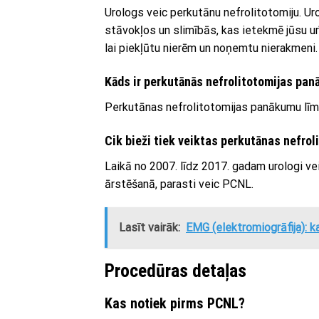
Urologs veic perkutānu nefrolitotomiju. Ur
stāvokļos un slimībās, kas ietekmē jūsu ur
lai piekļūtu nierēm un noņemtu nierakmeni.
Kāds ir perkutānās nefrolitotomijas pa
Perkutānas nefrolitotomijas panākumu līme
Cik bieži tiek veiktas perkutānas nefrol
Laikā no 2007. līdz 2017. gadam urologi ve
ārstēšanā, parasti veic PCNL.
Lasīt vairāk:
EMG (elektromiogrāfija): ka
Procedūras detaļas
Kas notiek pirms PCNL?