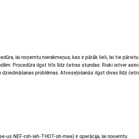
edūra, lai noņemtu nierakmeņus, kas ir pārāk lieli, lai tie pārietu
ēm. Procedūra ilgst trīs līdz četras stundas. Riski ietver asini
 un dziedināšanas problēmas. Atveseļošanās ilgst divas līdz četr
ee-us NEF-roh-leh-THOT-oh-mee) ir operācija, lai noņemtu