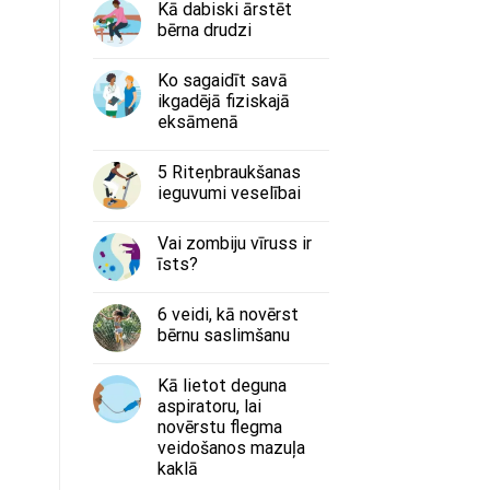
Kā dabiski ārstēt
bērna drudzi
Ko sagaidīt savā
ikgadējā fiziskajā
eksāmenā
5 Riteņbraukšanas
ieguvumi veselībai
Vai zombiju vīruss ir
īsts?
6 veidi, kā novērst
bērnu saslimšanu
Kā lietot deguna
aspiratoru, lai
novērstu flegma
veidošanos mazuļa
kaklā