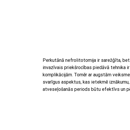
Perkutānā nefrolitotomija ir sarežģīta, be
invazīvais priekšrocības piedāvā tehnika 
komplikācijām. Tomēr ar augstām veiksmes 
svarīgus aspektus, kas ietekmē iznākumu,
atveseļošanās periods būtu efektīvs un p