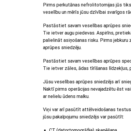
Pirms perkutānas nefrolitotomijas jūs tiks
veselību un mērīs jūsu dzīvībai svarīgos r
Pastāstiet savam veselības aprūpes snied
Tie ietver augu piedevas. Aspirīns, pretiek
palielināt asiņošanas risku. Pirms jebkuru 
aprūpes sniedzēju.
Pastāstiet savam veselības aprūpes speciāl
Tie ietver zāles, ādas tīrīšanas līdzekļus, 
Jūsu veselības aprūpes sniedzējs arī snie
Naktī pirms operācijas nevajadzētu ēst vai 
ar nelielu ūdens malku.
Viņi var arī pasūtīt attēlveidošanas testu
jūsu pakalpojumu sniedzējs var pasūtīt:
CT (datortomogrāfija) skenēšana.