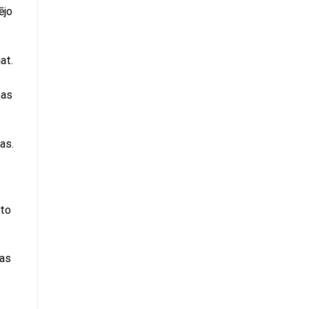
ējo
at.
bas
as.
eto
jas