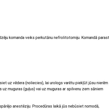
dzēju komanda veiks perkutānu nefrolitotomiju. Komandā parast
iet uz vēdera (noliecies), lai urologs varētu piekļūt jūsu nierēm
ūs uz muguras (guļus) vai uz muguras ar spilvenu zem sāniem
ispārējo anestēziju. Procedūras laikā jūs nebūsiet nomodā,