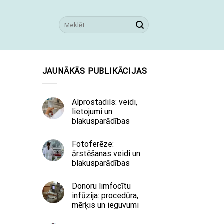
JAUNĀKĀS PUBLIKĀCIJAS
Alprostadils: veidi,
lietojumi un
blakusparādības
Fotoferēze:
ārstēšanas veidi un
blakusparādības
Donoru limfocītu
infūzija: procedūra,
mērķis un ieguvumi