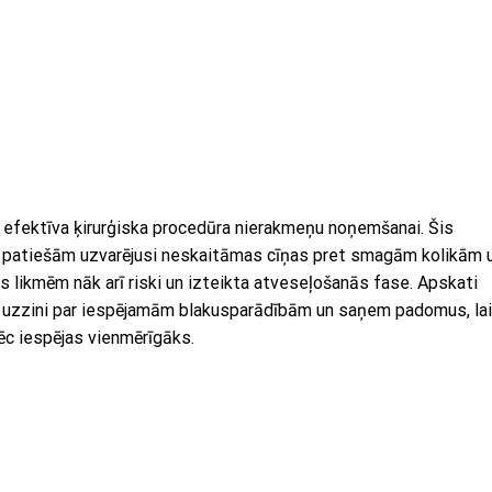
t efektīva ķirurģiska procedūra nierakmeņu noņemšanai. Šis
ir patiešām uzvarējusi neskaitāmas cīņas pret smagām kolikām 
likmēm nāk arī riski un izteikta atveseļošanās fase. Apskati
 uzzini par iespējamām blakusparādībām un saņem padomus, lai
ēc iespējas vienmērīgāks.