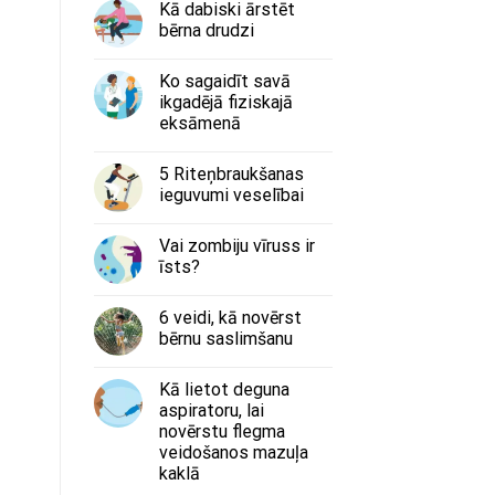
Kā dabiski ārstēt
bērna drudzi
Ko sagaidīt savā
ikgadējā fiziskajā
eksāmenā
5 Riteņbraukšanas
ieguvumi veselībai
Vai zombiju vīruss ir
īsts?
6 veidi, kā novērst
bērnu saslimšanu
Kā lietot deguna
aspiratoru, lai
novērstu flegma
veidošanos mazuļa
kaklā