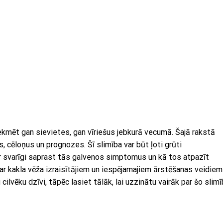
tekmēt gan sievietes, gan vīriešus jebkurā vecumā. Šajā rakstā
cēloņus un prognozes. Šī slimība var būt ļoti grūti
ir svarīgi saprast tās galvenos simptomus un kā tos atpazīt
par kakla vēža izraisītājiem un iespējamajiem ārstēšanas veidiem
lvēku dzīvi, tāpēc lasiet tālāk, lai uzzinātu vairāk par šo slimī