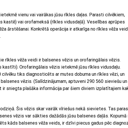
ietekmē vienu vai vairākas jūsu rīkles daļas. Parasti cilvēkiem,
lss kastē) vai orofarneksā (rīkles vidusdaļā). Veselības aprūpes
ža ārstēšanai. Konkrētā operācija ir atkarīga no rīkles vēža veid
.
ākie rīkles vēža veidi ir balsenes vēzis un orofaringālais vēzis.
kastīti). Orofaringālais vēzis ietekmē jūsu rīkles vidusdaļu.
cilvēku tiks diagnosticēts ar mutes dobuma un rīkles vēzi, un
s balsenes vēzis. (Salīdzinājumam, aptuveni 290 560 sieviešu un
t ir sniegta plašāka informācija par šiem diviem izplatītajiem ka
 lodziņā. Šis vēzis skar vairāk vīriešus nekā sievietes. Tas paras
lsenes vēzis var sākties dažādās jūsu balsenes daļās. Kopumā
cēts kāds balsenes vēža veids, ir dzīvi piecus gadus pēc diagno