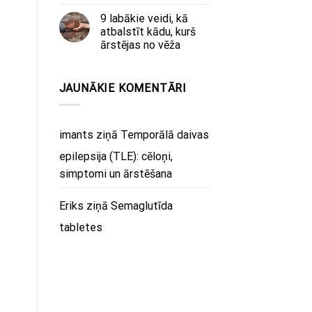
9 labākie veidi, kā
atbalstīt kādu, kurš
ārstējas no vēža
JAUNĀKIE KOMENTĀRI
imants
ziņā
Temporālā daivas
epilepsija (TLE): cēloņi,
simptomi un ārstēšana
Eriks
ziņā
Semaglutīda
tabletes