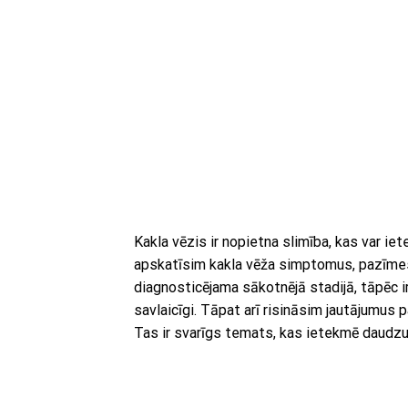
Kakla vēzis ir nopietna slimība, kas var ie
apskatīsim kakla vēža simptomus, pazīmes, 
diagnosticējama sākotnējā stadijā, tāpēc 
savlaicīgi. Tāpat arī risināsim jautājumus 
Tas ir svarīgs temats, kas ietekmē daudzu ci