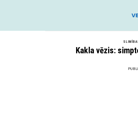
Skip
to
VE
content
SLIMĪBA
Kakla vēzis: simp
PUBL
01
Apr