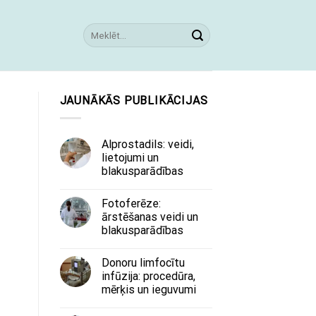
JAUNĀKĀS PUBLIKĀCIJAS
Alprostadils: veidi,
lietojumi un
blakusparādības
Fotoferēze:
ārstēšanas veidi un
blakusparādības
Donoru limfocītu
infūzija: procedūra,
mērķis un ieguvumi