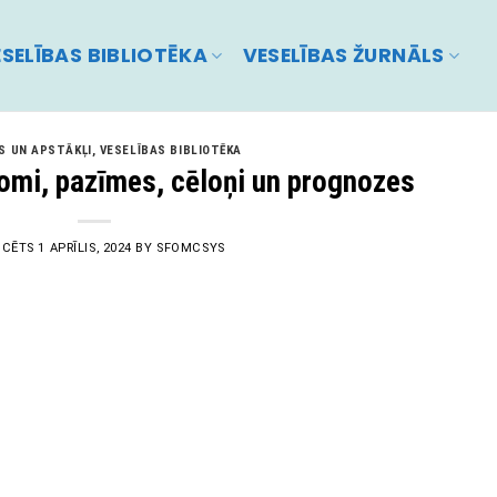
SELĪBAS BIBLIOTĒKA
VESELĪBAS ŽURNĀLS
S UN APSTĀKĻI
,
VESELĪBAS BIBLIOTĒKA
tomi, pazīmes, cēloņi un prognozes
ICĒTS
1 APRĪLIS, 2024
BY
SFOMCSYS