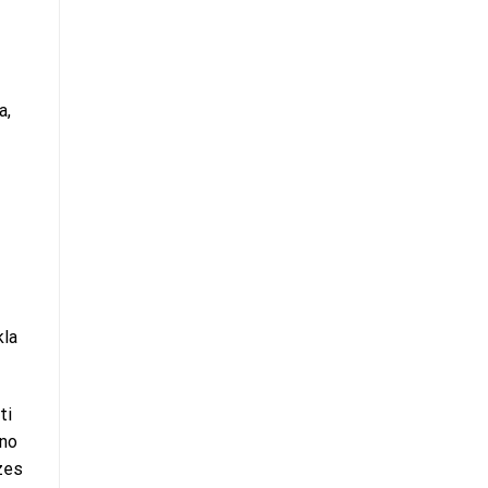
a,
kla
ti
 no
zes