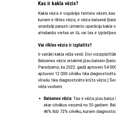
Kas ir kakla vēzis?
Kakla vēzis ir vispārējs termins vēzim, kas 
kuriem ir rīkles vēzis, ir vēzis balsenē (ba
sniedzēji parasti izmanto operāciju kakla vē
atrašanās vietas un tā, vai tas ir izplatījies
Vai rīkles vēzis ir izplatīts?
Ir vairāki kakla vēža veidi. Divi visizplatīt
Balsenes vēzis ietekmē jūsu balseni (balss 
Paredzams, ka 2022. gadā aptuveni 54 000 
aptuveni 12 000 cilvēku tika diagnosticēt
vīriešu tika diagnosticēts krūts vēzis.) Šei
vēža veidiem:
Balsenes vēzis
: Tas ir vēzis jūsu balss
skar cilvēkus vecumā no 55 gadiem. Ba
46% līdz 72% cilvēku, kuriem diagnosti