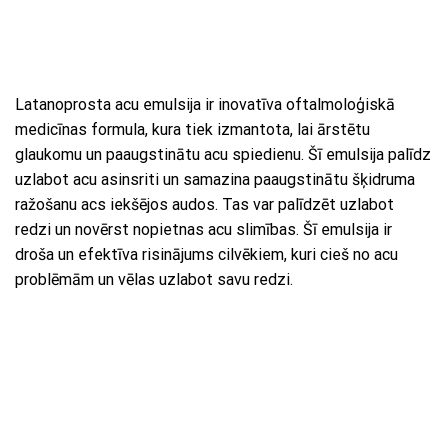
Latanoprosta acu emulsija ir inovatīva oftalmoloģiskā
medicīnas formula, kura tiek izmantota, lai ārstētu
glaukomu un paaugstinātu acu spiedienu. Šī emulsija palīdz
uzlabot acu asinsriti un samazina paaugstinātu šķidruma
ražošanu acs iekšējos audos. Tas var palīdzēt uzlabot
redzi un novērst nopietnas acu slimības. Šī emulsija ir
droša un efektīva risinājums cilvēkiem, kuri cieš no acu
problēmām un vēlas uzlabot savu redzi.