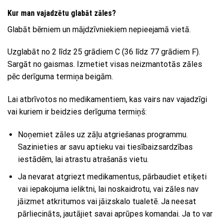
Kur man vajadzētu glabāt zāles?
Glabāt bērniem un mājdzīvniekiem nepieejamā vietā.
Uzglabāt no 2 līdz 25 grādiem C (36 līdz 77 grādiem F).
Sargāt no gaismas. Izmetiet visas neizmantotās zāles
pēc derīguma termiņa beigām.
Lai atbrīvotos no medikamentiem, kas vairs nav vajadzīgi
vai kuriem ir beidzies derīguma termiņš:
Noņemiet zāles uz zāļu atgriešanas programmu.
Sazinieties ar savu aptieku vai tiesībaizsardzības
iestādēm, lai atrastu atrašanās vietu.
Ja nevarat atgriezt medikamentus, pārbaudiet etiķeti
vai iepakojuma ieliktni, lai noskaidrotu, vai zāles nav
jāizmet atkritumos vai jāizskalo tualetē. Ja neesat
pārliecināts, jautājiet savai aprūpes komandai. Ja to var