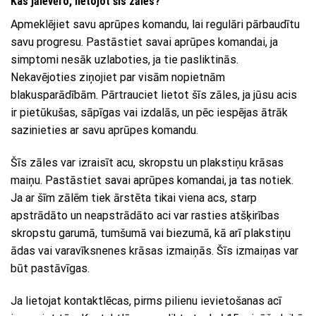
Kas jāievēro, lietojot šīs zāles?
Apmeklējiet savu aprūpes komandu, lai regulāri pārbaudītu
savu progresu. Pastāstiet savai aprūpes komandai, ja
simptomi nesāk uzlaboties, ja tie pasliktinās.
Nekavējoties ziņojiet par visām nopietnām
blakusparādībām. Pārtrauciet lietot šīs zāles, ja jūsu acis
ir pietūkušas, sāpīgas vai izdalās, un pēc iespējas ātrāk
sazinieties ar savu aprūpes komandu.
Šīs zāles var izraisīt acu, skropstu un plakstiņu krāsas
maiņu. Pastāstiet savai aprūpes komandai, ja tas notiek.
Ja ar šīm zālēm tiek ārstēta tikai viena acs, starp
apstrādāto un neapstrādāto aci var rasties atšķirības
skropstu garumā, tumšumā vai biezumā, kā arī plakstiņu
ādas vai varavīksnenes krāsas izmaiņās. Šīs izmaiņas var
būt pastāvīgas.
Ja lietojat kontaktlēcas, pirms pilienu ievietošanas acī