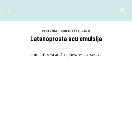
Skip
to
content
VESELĪBAS BIBLIOTĒKA
,
ZĀĻU
Latanoprosta acu emulsija
PUBLICĒTS
24 APRĪLIS, 2024
BY
SFOMCSYS
24
Apr