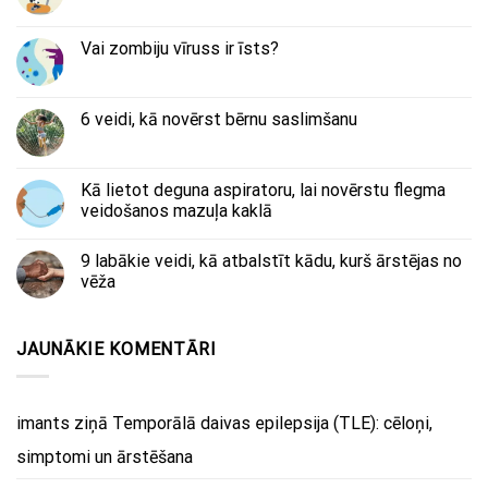
Vai zombiju vīruss ir īsts?
6 veidi, kā novērst bērnu saslimšanu
Kā lietot deguna aspiratoru, lai novērstu flegma
veidošanos mazuļa kaklā
9 labākie veidi, kā atbalstīt kādu, kurš ārstējas no
vēža
JAUNĀKIE KOMENTĀRI
imants
ziņā
Temporālā daivas epilepsija (TLE): cēloņi,
simptomi un ārstēšana