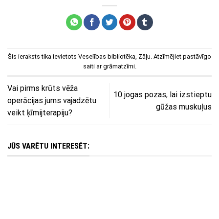
Šis ieraksts tika ievietots
Veselības bibliotēka
,
Zāļu
. Atzīmējiet
pastāvīgo
saiti
ar grāmatzīmi.
Vai pirms krūts vēža
10 jogas pozas, lai izstieptu
operācijas jums vajadzētu
gūžas muskuļus
veikt ķīmijterapiju?
JŪS VARĒTU INTERESĒT: