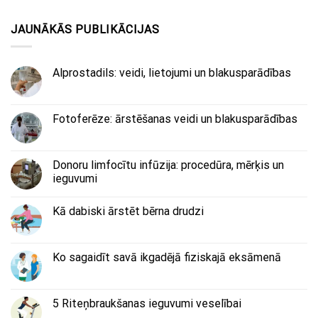
JAUNĀKĀS PUBLIKĀCIJAS
Alprostadils: veidi, lietojumi un blakusparādības
Fotoferēze: ārstēšanas veidi un blakusparādības
Donoru limfocītu infūzija: procedūra, mērķis un
ieguvumi
Kā dabiski ārstēt bērna drudzi
Ko sagaidīt savā ikgadējā fiziskajā eksāmenā
5 Riteņbraukšanas ieguvumi veselībai