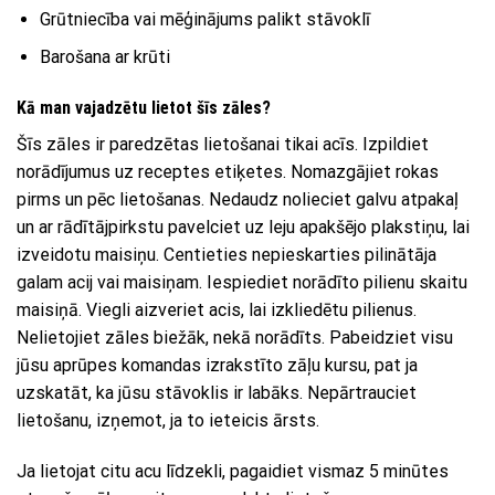
Grūtniecība vai mēģinājums palikt stāvoklī
Barošana ar krūti
Kā man vajadzētu lietot šīs zāles?
Šīs zāles ir paredzētas lietošanai tikai acīs. Izpildiet
norādījumus uz receptes etiķetes. Nomazgājiet rokas
pirms un pēc lietošanas. Nedaudz nolieciet galvu atpakaļ
un ar rādītājpirkstu pavelciet uz leju apakšējo plakstiņu, lai
izveidotu maisiņu. Centieties nepieskarties pilinātāja
galam acij vai maisiņam. Iespiediet norādīto pilienu skaitu
maisiņā. Viegli aizveriet acis, lai izkliedētu pilienus.
Nelietojiet zāles biežāk, nekā norādīts. Pabeidziet visu
jūsu aprūpes komandas izrakstīto zāļu kursu, pat ja
uzskatāt, ka jūsu stāvoklis ir labāks. Nepārtrauciet
lietošanu, izņemot, ja to ieteicis ārsts.
Ja lietojat citu acu līdzekli, pagaidiet vismaz 5 minūtes