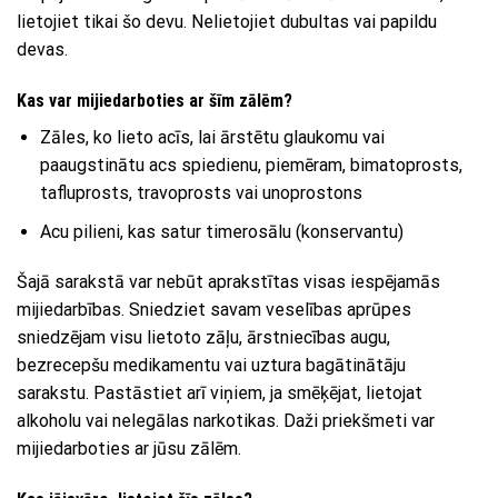
lietojiet tikai šo devu. Nelietojiet dubultas vai papildu
devas.
Kas var mijiedarboties ar šīm zālēm?
Zāles, ko lieto acīs, lai ārstētu glaukomu vai
paaugstinātu acs spiedienu, piemēram, bimatoprosts,
tafluprosts, travoprosts vai unoprostons
Acu pilieni, kas satur timerosālu (konservantu)
Šajā sarakstā var nebūt aprakstītas visas iespējamās
mijiedarbības. Sniedziet savam veselības aprūpes
sniedzējam visu lietoto zāļu, ārstniecības augu,
bezrecepšu medikamentu vai uztura bagātinātāju
sarakstu. Pastāstiet arī viņiem, ja smēķējat, lietojat
alkoholu vai nelegālas narkotikas. Daži priekšmeti var
mijiedarboties ar jūsu zālēm.