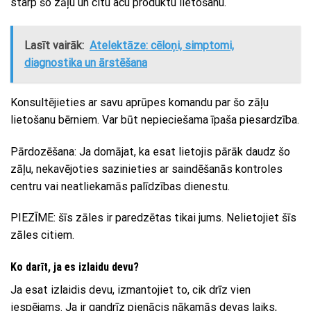
starp šo zāļu un citu acu produktu lietošanu.
Lasīt vairāk:
Atelektāze: cēloņi, simptomi,
diagnostika un ārstēšana
Konsultējieties ar savu aprūpes komandu par šo zāļu
lietošanu bērniem. Var būt nepieciešama īpaša piesardzība.
Pārdozēšana: Ja domājat, ka esat lietojis pārāk daudz šo
zāļu, nekavējoties sazinieties ar saindēšanās kontroles
centru vai neatliekamās palīdzības dienestu.
PIEZĪME: šīs zāles ir paredzētas tikai jums. Nelietojiet šīs
zāles citiem.
Ko darīt, ja es izlaidu devu?
Ja esat izlaidis devu, izmantojiet to, cik drīz vien
iespējams. Ja ir gandrīz pienācis nākamās devas laiks,