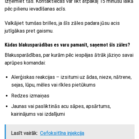
izņemiet tās. Kontaktlēcas var likt atpakaļ 15 minūšu laikā
pēc pilienu ievadīšanas acīs.
Valkājiet tumšas brilles, ja šīs zāles padara jūsu acis
jutīgākas pret gaismu.
Kādas blakusparādības es varu pamanīt, saņemot šīs zāles?
Blakusparādības, par kurām pēc iespējas ātrāk jāziņo savai
aprūpes komandai:
Alerģiskas reakcijas – izsitumi uz ādas, nieze, nātrene,
sejas, lūpu, mēles vai rīkles pietūkums
Redzes izmaiņas
Jaunas vai pasliktinās acu sāpes, apsārtums,
kairinājums vai izdalījumi
Lasīt vairāk:
Cefoksitīna injekcija