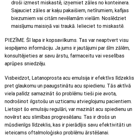
droši izmest miskastē, izņemiet zāles no konteinera.
Sajauciet zāles ar kaķu pakaišiem, netīrumiem, kafijas
biezumiem vai citām nevēlamām vielām. Noslēdziet
maisījumu maisiņā vai traukā. Ielieciet to miskastē.
PIEZĪME. Šī lapa ir kopsavilkums. Tas var neaptvert visu
iespējamo informāciju. Ja jums ir jautājumi par šīm zālēm,
konsultējieties ar savu ārstu, farmaceitu vai veselības
aprūpes sniedzēju.
Visbeidzot, Latanoprosta acu emulsija ir efektīvs līdzeklis
pret glaukomu un paaugstinātu acu spiedienu. Tās aktīvā
viela palīdz samazināt šo problēmu tieši pie avota,
nodrošinot ilgstošu un uzticamu atvieglojumu pacientiem.
Lietojot šo emulsiju regulāri, var mazināt acu spiedienu un
novērst acu slimības progresēšanu. Tas ir drošs un
mūsdienīgs līdzeklis, kas ir pierādījis savu efektivitāti un
ieteicams oftalmoloģisko problēmu ārstēšanai.