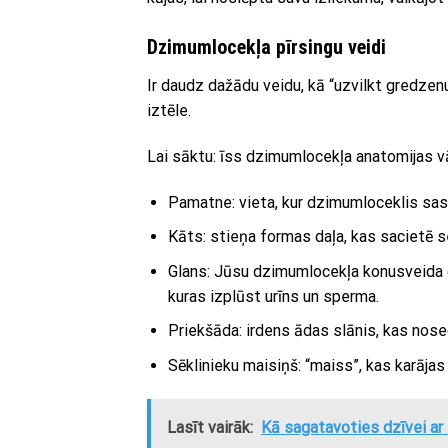
Dzimumlocekļa pīrsingu veidi
Ir daudz dažādu veidu, kā “uzvilkt gredzenu
iztēle.
Lai sāktu: īss dzimumlocekļa anatomijas v
Pamatne: vieta, kur dzimumloceklis sask
Kāts: stieņa formas daļa, kas sacietē 
Glans: Jūsu dzimumlocekļa konusveida gal
kuras izplūst urīns un sperma.
Priekšāda: irdens ādas slānis, kas nosed
Sēklinieku maisiņš: “maiss”, kas karājas
Lasīt vairāk:
Kā sagatavoties dzīvei ar