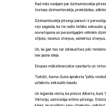
Kad mēs runājam par dzimumlocekļa pīrsing
tostarp dzimumlocekļa, priekšādas, sēklini
Dzimumlocekļa pīrsingi parasti ir personīga
viņi sagaida, ka tie radīs lielāku seksuālo
novietojuma un personīgajām vēlmēm dzimum
stīpas, taisnus stieņus, saliektus stieņus,
Un, lai gan tas var izklausīties pēc tende
nav jauna ideja.
Eiropas mākslinieciskie caurdurtu un teto
Turklāt,
Kama Sutra
apraksta “pērļu veidoša
uzlabotu seksuālo baudu.
Un leģenda vēsta, ka princis Alberts, kurš 
Viktoriju, satricināja intīmo pīrsingu. Stā
kājas, lai noslēptu savu izliekumu, valkājot