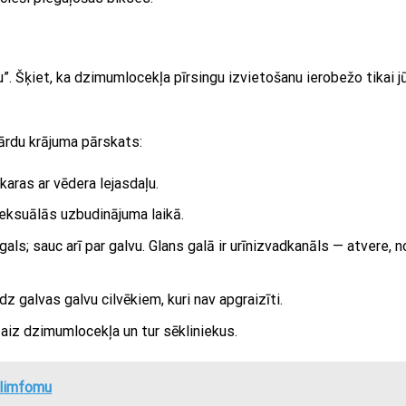
”. Šķiet, ka dzimumlocekļa pīrsingu izvietošanu ierobežo tikai j
ārdu krājuma pārskats:
aras ar vēdera lejasdaļu.
seksuālās uzbudinājuma laikā.
s; sauc arī par galvu. Glans galā ir urīnizvadkanāls — atvere, n
z galvas galvu cilvēkiem, kuri nav apgraizīti.
 aiz dzimumlocekļa un tur sēkliniekus.
 limfomu