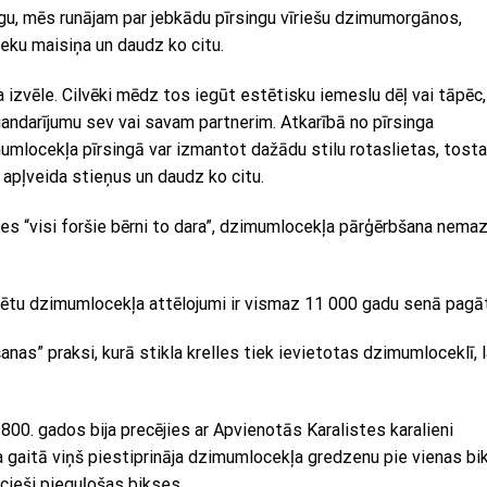
u, mēs runājam par jebkādu pīrsingu vīriešu dzimumorgānos,
eku maisiņa un daudz ko citu.
 izvēle. Cilvēki mēdz tos iegūt estētisku iemeslu dēļ vai tāpēc,
 gandarījumu sev vai savam partnerim. Atkarībā no pīrsinga
locekļa pīrsingā var izmantot dažādu stilu rotaslietas, tosta
 apļveida stieņus un daudz ko citu.
nces “visi foršie bērni to dara”, dzimumlocekļa pārģērbšana nema
vētu dzimumlocekļa attēlojumi ir vismaz 11 000 gadu senā pagā
nas” praksi, kurā stikla krelles tiek ievietotas dzimumloceklī, l
1800. gados bija precējies ar Apvienotās Karalistes karalieni
sta gaitā viņš piestiprināja dzimumlocekļa gredzenu pie vienas bi
 cieši pieguļošas bikses.