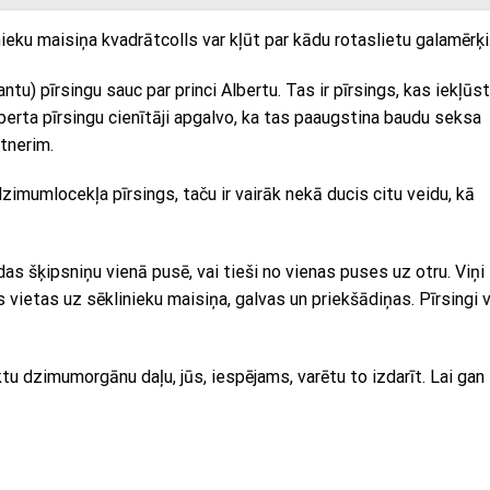
ieku maisiņa kvadrātcolls var kļūt par kādu rotaslietu galamērķi
tu) pīrsingu sauc par princi Albertu. Tas ir pīrsings, kas iekļūst
lberta pīrsingu cienītāji apgalvo, ka tas paaugstina baudu seksa
rtnerim.
imumlocekļa pīrsings, taču ir vairāk nekā ducis citu veidu, kā
das šķipsniņu vienā pusē, vai tieši no vienas puses uz otru. Viņi
ietas uz sēklinieku maisiņa, galvas un priekšādiņas. Pīrsingi v
ktu dzimumorgānu daļu, jūs, iespējams, varētu to izdarīt. Lai gan