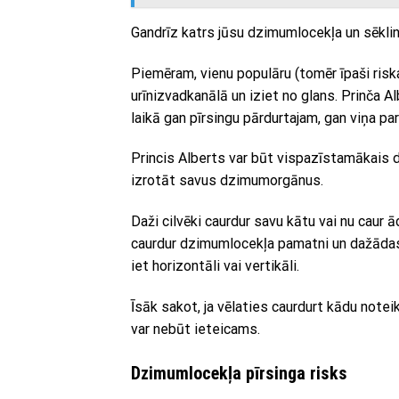
Gandrīz katrs jūsu dzimumlocekļa un sēklin
Piemēram, vienu populāru (tomēr īpaši riskan
urīnizvadkanālā un iziet no glans. Prinča A
laikā gan pīrsingu pārdurtajam, gan viņa pa
Princis Alberts var būt vispazīstamākais dz
izrotāt savus dzimumorgānus.
Daži cilvēki caurdur savu kātu vai nu caur ā
caurdur dzimumlocekļa pamatni un dažādas v
iet horizontāli vai vertikāli.
Īsāk sakot, ja vēlaties caurdurt kādu notei
var nebūt ieteicams.
Dzimumlocekļa pīrsinga risks