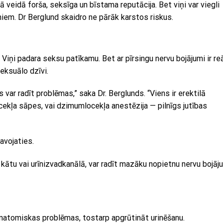
veidā forša, seksīga un bīstama reputācija. Bet viņi var viegli
iem. Dr Berglund skaidro ne pārāk karstos riskus.
 Viņi padara seksu patīkamu. Bet ar pīrsingu nervu bojājumi ir re
seksuālo dzīvi.
 var radīt problēmas,” saka Dr. Berglunds. “Viens ir erektilā
ocekļa sāpes, vai dzimumlocekļa anestēzija — pilnīgs jutības
avojaties.
ur kātu vai urīnizvadkanālā, var radīt mazāku nopietnu nervu bojā
 anatomiskas problēmas, tostarp apgrūtināt urinēšanu.