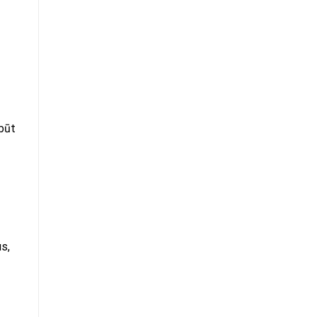
 būt
s,