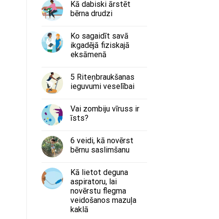
Kā dabiski ārstēt
bērna drudzi
Ko sagaidīt savā
ikgadējā fiziskajā
eksāmenā
5 Riteņbraukšanas
ieguvumi veselībai
Vai zombiju vīruss ir
īsts?
6 veidi, kā novērst
bērnu saslimšanu
Kā lietot deguna
aspiratoru, lai
novērstu flegma
veidošanos mazuļa
kaklā