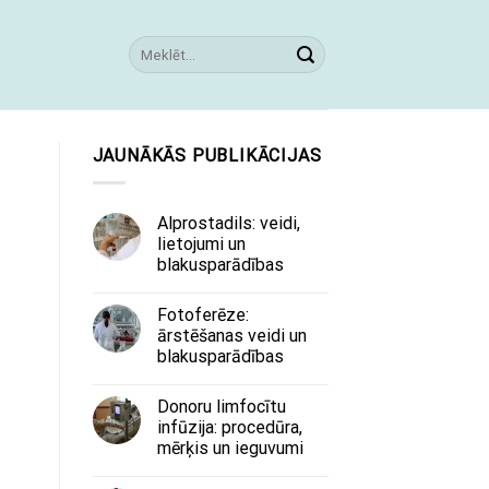
JAUNĀKĀS PUBLIKĀCIJAS
Alprostadils: veidi,
lietojumi un
blakusparādības
Fotoferēze:
ārstēšanas veidi un
blakusparādības
Donoru limfocītu
infūzija: procedūra,
mērķis un ieguvumi