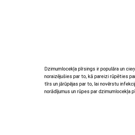
Dzimumlocekļa pīrsings ir populāra un cieņ
noraizējušies par to, kā pareizi rūpēties pa
tīrs un jārūpējas par to, lai novērstu infe
norādījumus un rūpes par dzimumlocekļa pīrs