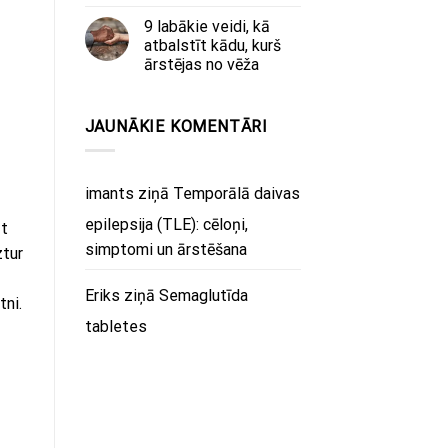
9 labākie veidi, kā
atbalstīt kādu, kurš
ārstējas no vēža
JAUNĀKIE KOMENTĀRI
imants
ziņā
Temporālā daivas
epilepsija (TLE): cēloņi,
ūt
simptomi un ārstēšana
ztur
Eriks
ziņā
Semaglutīda
tni.
tabletes