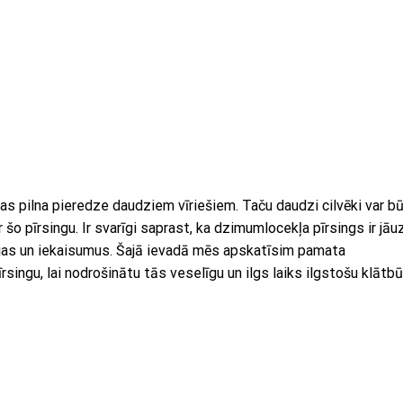
as pilna pieredze daudziem vīriešiem. Taču daudzi cilvēki var b
r šo pīrsingu. Ir svarīgi saprast, ka dzimumlocekļa pīrsings ir jāu
kcijas un iekaisumus. Šajā ievadā mēs apskatīsim pamata
ingu, lai nodrošinātu tās veselīgu un ilgs laiks ilgstošu klātbū