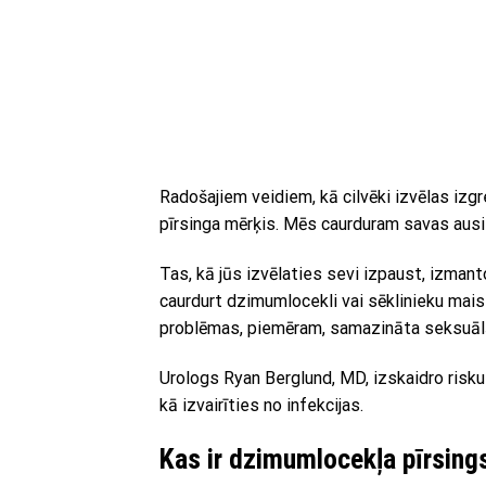
Radošajiem veidiem, kā cilvēki izvēlas izg
pīrsinga mērķis. Mēs caurduram savas ausi
Tas, kā jūs izvēlaties sevi izpaust, izmanto
caurdurt dzimumlocekli vai sēklinieku maisi
problēmas, piemēram, samazināta seksuālā f
Urologs Ryan Berglund, MD, izskaidro riskus
kā izvairīties no infekcijas.
Kas ir dzimumlocekļa pīrsing