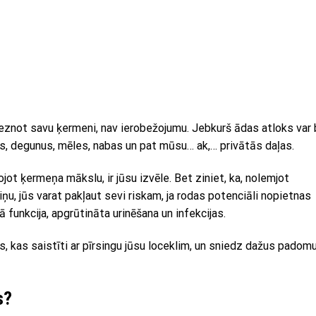
reznot savu ķermeni, nav ierobežojumu. Jebkurš ādas atloks var
s, degunus, mēles, nabas un pat mūsu… ak,… privātās daļas.
jot ķermeņa mākslu, ir jūsu izvēle. Bet ziniet, ka, nolemjot
ņu, jūs varat pakļaut sevi riskam, ja rodas potenciāli nopietnas
unkcija, apgrūtināta urinēšana un infekcijas.
, kas saistīti ar pīrsingu jūsu loceklim, un sniedz dažus padomu
s?