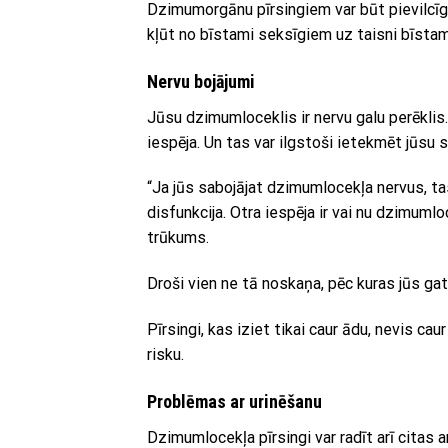
Dzimumorgānu pīrsingiem var būt pievilcīgā 
kļūt no bīstami seksīgiem uz taisni bīstam
Nervu bojājumi
Jūsu dzimumloceklis ir nervu galu perēklis.
iespēja. Un tas var ilgstoši ietekmēt jūsu 
“Ja jūs sabojājat dzimumlocekļa nervus, tas
disfunkcija. Otra iespēja ir vai nu dzimuml
trūkums.
Droši vien ne tā noskaņa, pēc kuras jūs gat
Pīrsingi, kas iziet tikai caur ādu, nevis ca
risku.
Problēmas ar urinēšanu
Dzimumlocekļa pīrsingi var radīt arī citas