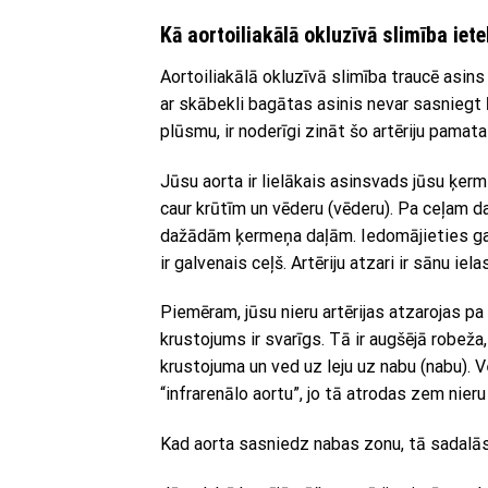
Kā aortoiliakālā okluzīvā slimība i
Aortoiliakālā okluzīvā slimība traucē asins
ar skābekli bagātas asinis nevar sasniegt 
plūsmu, ir noderīgi zināt šo artēriju pamata
Jūsu aorta ir lielākais asinsvads jūsu ķerm
caur krūtīm un vēderu (vēderu). Pa ceļam d
dažādām ķermeņa daļām. Iedomājieties gal
ir galvenais ceļš. Artēriju atzari ir sānu ielas
Piemēram, jūsu nieru artērijas atzarojas pa 
krustojums ir svarīgs. Tā ir augšējā robeža,
krustojuma un ved uz leju uz nabu (nabu). 
“infrarenālo aortu”, jo tā atrodas zem nieru
Kad aorta sasniedz nabas zonu, tā sadalās,