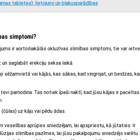
ojamas tabletes): lietojumi un blakusparādības
mības simptomi?
ums ir aortoiliakālās okluzīvas slimības simptomi, tie var ietve
un saglabāt erekciju seksa laikā.
i sēžamvietā vai kājās, kas sākas, kad vingrojat, un beidzas, ka
evi pamodina. Tas notiek īpaši naktī, kad jūsu kājas ir paceltas
m.
(čūlas) uz kāju vai pēdu ādas.
veselības aprūpes sniedzējam, lai apspriestu, kā jūtaties. Ir
klūzijas slimības pazīmes, lai jūsu pakalpojumu sniedzējs varētu