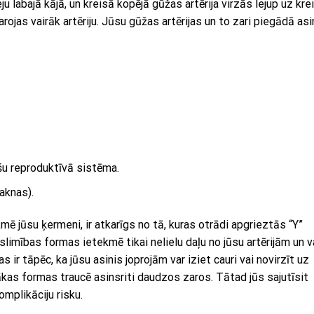
ju labajā kājā, un kreisā kopējā gūžas artērija virzās lejup uz kre
rojas vairāk artēriju. Jūsu gūžas artērijas un to zari piegādā asi
šu reproduktīvā sistēma.
aknas).
kmē jūsu ķermeni, ir atkarīgs no tā, kuras otrādi apgrieztās “Y”
 slimības formas ietekmē tikai nelielu daļu no jūsu artērijām un v
 ir tāpēc, ka jūsu asinis joprojām var iziet cauri vai novirzīt uz
kas formas traucē asinsriti daudzos zaros. Tātad jūs sajutīsit
mplikāciju risku.