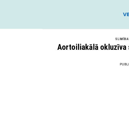
Skip
to
VE
content
SLIMĪBA
Aortoiliakālā okluzīva
PUBL
11
Mai