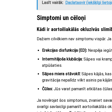
Lasīt vairāk:
Daclatasvir (iekšķīgi liet
Simptomi un cēloņi
Kādi ir aortoiliakālās okluzīvās sli
Dažiem cilvēkiem nav simptomu vispār. Ja j
Erekcijas disfunkcija (ED):
Nespēja iegūt 
Intermitējoša klubācija:
Sāpes vai krampj
atpūšaties.
Sāpes miera stāvoklī:
Sāpes kājās, kas t
gravitācija nepalīdz vilkt asinis pa kājā
Čūlas:
Jūs varat pamanīt atklātas čūlas 
Ja novērojat šos simptomus, zvaniet savam 
svarīgi savlaicīgi pamanīt aortoiliakālās o