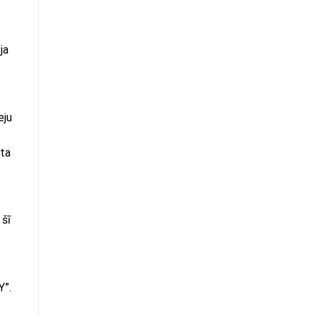
ja
eju
rta
 šī
Y”.