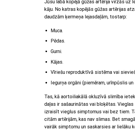
Jūsu labā kopējā gūžas artērija virzās uz le
kāju. No katras kopējās gūžas artērijas atza
daudzām ķermeņa lejasdaļām, tostarp:
Muca.
Pēdas.
Gurni.
Kājas.
Vīriešu reproduktīvā sistēma vai sievie
Iegurņa orgāni (piemēram, urīnpūslis un 
Tas, kā aortoiliakālā okluzīvā slimība iete
daļas ir sašaurinātas vai bloķētas. Vieglas
izraisīt vieglus simptomus vai bez tiem. Tas
citām artērijām, kas nav slimas. Bet smagā
vairāk simptomu un saskarsies ar lielāku ko