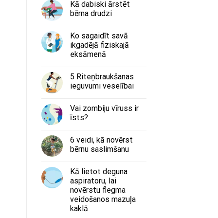
Kā dabiski ārstēt
bērna drudzi
Ko sagaidīt savā
ikgadējā fiziskajā
eksāmenā
5 Riteņbraukšanas
ieguvumi veselībai
Vai zombiju vīruss ir
īsts?
6 veidi, kā novērst
bērnu saslimšanu
Kā lietot deguna
aspiratoru, lai
novērstu flegma
veidošanos mazuļa
kaklā