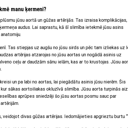
etekmē manu ķermeni?
 plūsmu jūsu aortā un gūžas artērijās. Tas izraisa komplikācijas, 
ķermeņa audus. Lai saprastu, kā šī slimība ietekmē jūsu asins
 anatomiju.
enī. Tas stiepjas uz augšu no jūsu sirds un pēc tam izliekas uz l
audzas artērijas atzarojas no jūsu aortas un nogādā asinis uz
veno ceļu ar daudzām sānu ielām, kas ar to krustojas. Jūsu ao
.
kreisi un pa labi no aortas, lai piegādātu asinis jūsu nierēm. Šis
 kur sākas aortoiliakas okluzīvā slimība. Jūsu aorta turpinās aiz
Veselības aprūpes sniedzēji šo jūsu aortas posmu sauc par
 artērijām.
 veidojot divas gūžas artērijas. Iedomājieties apgrieztu burtu “