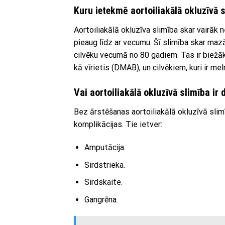
Kuru ietekmē aortoiliakālā okluzīvā 
Aortoiliakālā okluzīva slimība skar vairā
pieaug līdz ar vecumu. Šī slimība skar ma
cilvēku vecumā no 80 gadiem. Tas ir biežāk 
kā vīrietis (DMAB), un cilvēkiem, kuri ir mel
Vai aortoiliakālā okluzīvā slimība ir
Bez ārstēšanas aortoiliakālā okluzīvā slim
komplikācijas. Tie ietver:
Amputācija.
Sirdstrieka.
Sirdskaite.
Gangrēna.