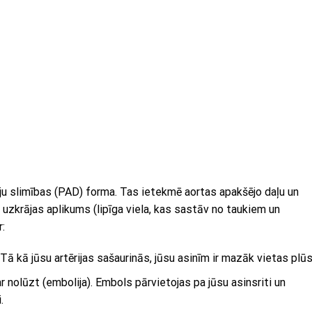
ēriju slimības (PAD) forma. Tas ietekmē aortas apakšējo daļu un
i uzkrājas aplikums (lipīga viela, kas sastāv no taukiem un
r:
Tā kā jūsu artērijas sašaurinās, jūsu asinīm ir mazāk vietas plūs
 nolūzt (embolija). Embols pārvietojas pa jūsu asinsriti un
.