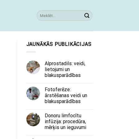
JAUNĀKĀS PUBLIKĀCIJAS
Alprostadils: veidi,
lietojumi un
blakusparādības
Fotoferēze:
ārstēšanas veidi un
blakusparādības
Donoru limfocītu
infūzija: procedūra,
mērķis un ieguvumi