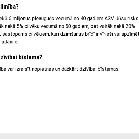
slimība?
k nekā 6 miljonus pieaugušo vecumā no 40 gadiem ASV. Jūsu risks
zāk nekā 5% cilvēku vecumā no 50 gadiem, bet vairāk nekā 20%
sastopams cilvēkiem, kuri dzimšanas brīdī ir vīrieši vai apzīmēt
nādainie.
 dzīvībai bīstama?
ība var izraisīt nopietnas un dažkārt dzīvībai bīstamas