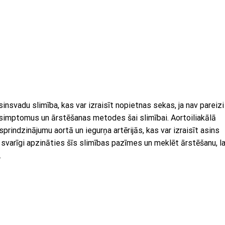
sinsvadu slimība, kas var izraisīt nopietnas sekas, ja nav pareizi
 simptomus un ārstēšanas metodes šai slimībai. Aortoiliakālā
sprindzinājumu aortā un iegurņa artērijās, kas var izraisīt asins
svarīgi apzināties šīs slimības pazīmes un meklēt ārstēšanu, la
.