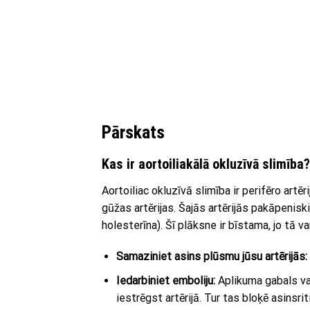
Pārskats
Kas ir aortoiliakālā okluzīvā slimība?
Aortoiliac okluzīvā slimība ir perifēro art
gūžas artērijas. Šajās artērijās pakāpenisk
holesterīna). Šī plāksne ir bīstama, jo tā va
Samaziniet asins plūsmu jūsu artērijās:
Iedarbiniet emboliju:
Aplikuma gabals var
iestrēgst artērijā. Tur tas bloķē asinsriti