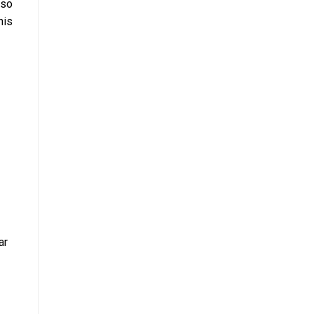
iso
nis
ar