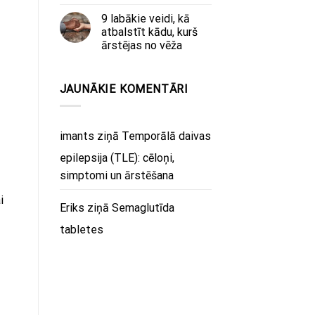
9 labākie veidi, kā
atbalstīt kādu, kurš
ārstējas no vēža
JAUNĀKIE KOMENTĀRI
imants
ziņā
Temporālā daivas
epilepsija (TLE): cēloņi,
simptomi un ārstēšana
i
Eriks
ziņā
Semaglutīda
tabletes