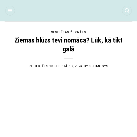
Skip
to
content
VESELĪBAS ŽURNĀLS
Ziemas blūzs tevi nomāca? Lūk, kā tikt
galā
PUBLICĒTS
13 FEBRUĀRIS, 2024
BY
SFOMCSYS
13
Feb