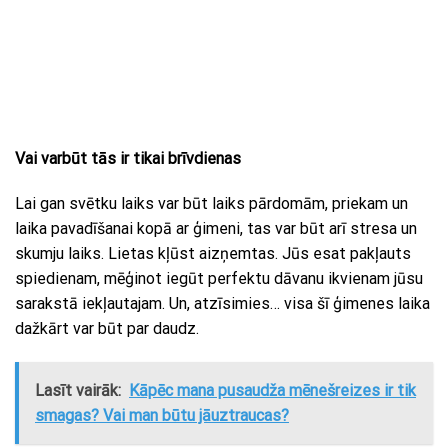
Vai varbūt tās ir tikai brīvdienas
Lai gan svētku laiks var būt laiks pārdomām, priekam un
laika pavadīšanai kopā ar ģimeni, tas var būt arī stresa un
skumju laiks. Lietas kļūst aizņemtas. Jūs esat pakļauts
spiedienam, mēģinot iegūt perfektu dāvanu ikvienam jūsu
sarakstā iekļautajam. Un, atzīsimies… visa šī ģimenes laika
dažkārt var būt par daudz.
Lasīt vairāk:
Kāpēc mana pusaudža mēnešreizes ir tik
smagas? Vai man būtu jāuztraucas?