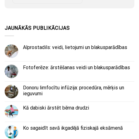
JAUNĀKĀS PUBLIKĀCIJAS
Alprostadils: veidi, lietojumi un blakusparādības
Fotoferēze: ārstēšanas veidi un blakusparādības
Donoru limfocītu infūzija: procedūra, mērķis un
ieguvumi
Kā dabiski ārstēt bērna drudzi
Ko sagaidīt savā ikgadējā fiziskajā eksāmenā