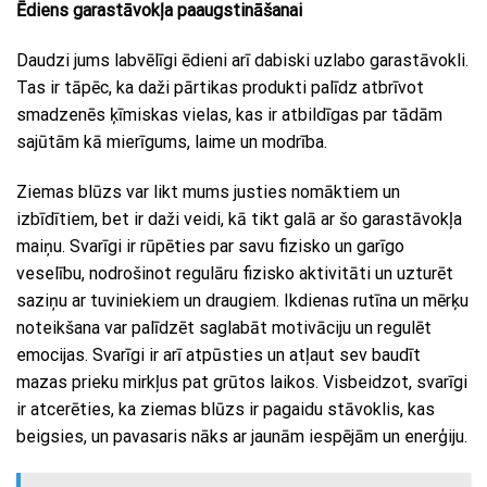
Ēdiens garastāvokļa paaugstināšanai
Daudzi jums labvēlīgi ēdieni arī dabiski uzlabo garastāvokli.
Tas ir tāpēc, ka daži pārtikas produkti palīdz atbrīvot
smadzenēs ķīmiskas vielas, kas ir atbildīgas par tādām
sajūtām kā mierīgums, laime un modrība.
Ziemas blūzs var likt mums justies nomāktiem un
izbīdītiem, bet ir daži veidi, kā tikt galā ar šo garastāvokļa
maiņu. Svarīgi ir rūpēties par savu fizisko un garīgo
veselību, nodrošinot regulāru fizisko aktivitāti un uzturēt
saziņu ar tuviniekiem un draugiem. Ikdienas rutīna un mērķu
noteikšana var palīdzēt saglabāt motivāciju un regulēt
emocijas. Svarīgi ir arī atpūsties un atļaut sev baudīt
mazas prieku mirkļus pat grūtos laikos. Visbeidzot, svarīgi
ir atcerēties, ka ziemas blūzs ir pagaidu stāvoklis, kas
beigsies, un pavasaris nāks ar jaunām iespējām un enerģiju.