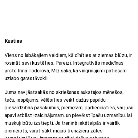
Kusties
Viens no labākajiem veidiem, kā cīnīties ar ziemas blūzu, ir
rosināt sevi kustēties. Pareizi. Integratīvās medicīnas
ārste Irina Todorova, MD, saka, ka vingrinājumi patiešām
uzlabo garastāvokli.
Jums nav jāatsakās no skriešanas aukstajos mēnešos,
taču, iespējams, vēlēsities veikt dažus papildu
piesardzības pasākumus, piemēram, pārliecināties, vai jūsu
apavi atbilst izaicinājumam, un pievērst īpašu uzmanību, lai
muskuļi būtu izstiepti. Ja treniņš iekštelpās ir vairāk
piemērots, varat sākt mājas trenažieru zāles