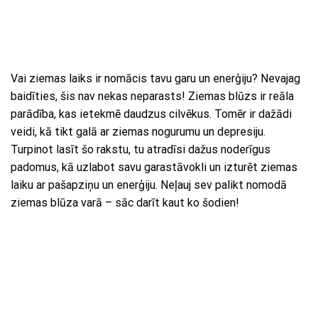
Vai ziemas laiks ir nomācis tavu garu un enerģiju? Nevajag
baidīties, šis nav nekas neparasts! Ziemas blūzs ir reāla
parādība, kas ietekmē daudzus cilvēkus. Tomēr ir dažādi
veidi, kā tikt galā ar ziemas nogurumu un depresiju.
Turpinot lasīt šo rakstu, tu atradīsi dažus noderīgus
padomus, kā uzlabot savu garastāvokli un izturēt ziemas
laiku ar pašapziņu un enerģiju. Neļauj sev palikt nomodā
ziemas blūza varā – sāc darīt kaut ko šodien!