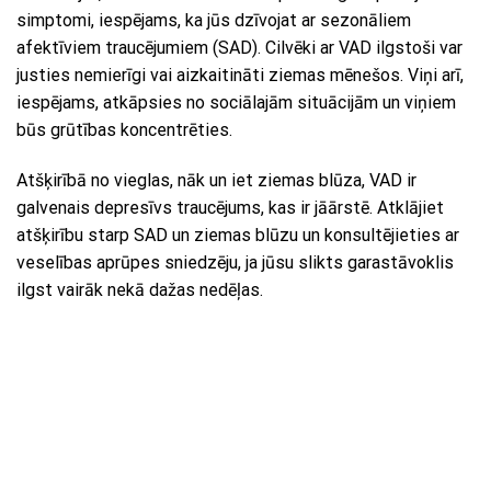
simptomi, iespējams, ka jūs dzīvojat ar sezonāliem
afektīviem traucējumiem (SAD). Cilvēki ar VAD ilgstoši var
justies nemierīgi vai aizkaitināti ziemas mēnešos. Viņi arī,
iespējams, atkāpsies no sociālajām situācijām un viņiem
būs grūtības koncentrēties.
Atšķirībā no vieglas, nāk un iet ziemas blūza, VAD ir
galvenais depresīvs traucējums, kas ir jāārstē. Atklājiet
atšķirību starp SAD un ziemas blūzu un konsultējieties ar
veselības aprūpes sniedzēju, ja jūsu slikts garastāvoklis
ilgst vairāk nekā dažas nedēļas.