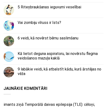
5 Riteņbraukšanas ieguvumi veselībai
Vai zombiju vīruss ir īsts?
6 veidi, kā novērst bērnu saslimšanu
Kā lietot deguna aspiratoru, lai novērstu flegma
veidošanos mazuļa kaklā
9 labākie veidi, kā atbalstīt kādu, kurš ārstējas no
vēža
JAUNĀKIE KOMENTĀRI
imants
ziņā
Temporālā daivas epilepsija (TLE): cēloņi,