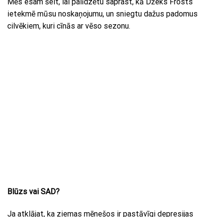
Mēs esam šeit, lai palīdzētu saprast, kā Džeks Frosts
ietekmē mūsu noskaņojumu, un sniegtu dažus padomus
cilvēkiem, kuri cīnās ar vēso sezonu.
Blūzs vai SAD?
Ja atklājat, ka ziemas mēnešos ir pastāvīgi depresijas