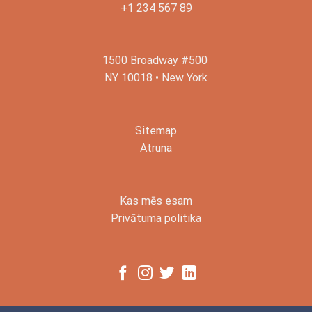
+1 234 567 89
1500 Broadway #500
NY 10018 • New York
Sitemap
Atruna
Kas mēs esam
Privātuma politika