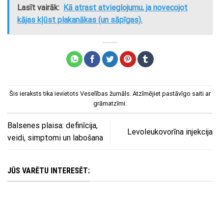
Lasīt vairāk:
Kā atrast atvieglojumu, ja novecojot
kājas kļūst plakanākas (un sāpīgas).
Šis ieraksts tika ievietots
Veselības žurnāls
. Atzīmējiet
pastāvīgo saiti
ar
grāmatzīmi.
Balsenes plaisa: definīcija,
Levoleukovorīna injekcija
veidi, simptomi un labošana
JŪS VARĒTU INTERESĒT: