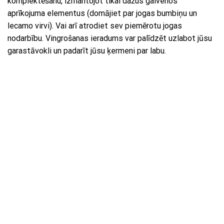
komplektēšanu, izmantojot tikai dažus galvenos
aprīkojuma elementus (domājiet par jogas bumbiņu un
lecamo virvi). Vai arī atrodiet sev piemērotu jogas
nodarbību. Vingrošanas ieradums var palīdzēt uzlabot jūsu
garastāvokli un padarīt jūsu ķermeni par labu.