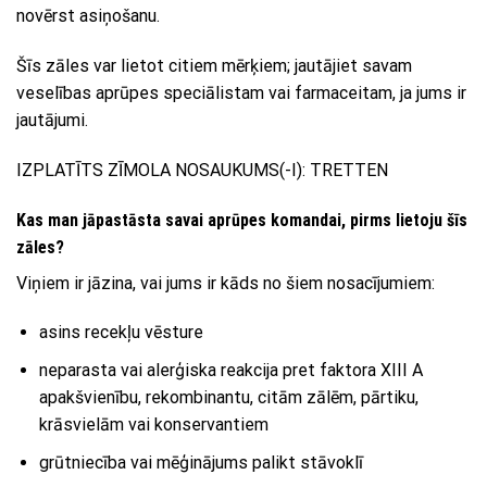
novērst asiņošanu.
Šīs zāles var lietot citiem mērķiem; jautājiet savam
veselības aprūpes speciālistam vai farmaceitam, ja jums ir
jautājumi.
IZPLATĪTS ZĪMOLA NOSAUKUMS(-I): TRETTEN
Kas man jāpastāsta savai aprūpes komandai, pirms lietoju šīs
zāles?
Viņiem ir jāzina, vai jums ir kāds no šiem nosacījumiem:
asins recekļu vēsture
neparasta vai alerģiska reakcija pret faktora XIII A
apakšvienību, rekombinantu, citām zālēm, pārtiku,
krāsvielām vai konservantiem
grūtniecība vai mēģinājums palikt stāvoklī