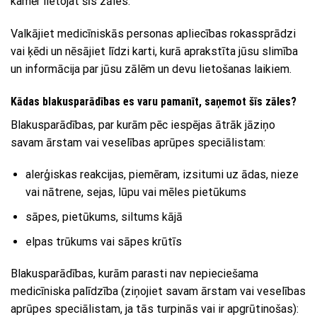
kamēr lietojat šīs zāles.
Valkājiet medicīniskās personas apliecības rokassprādzi
vai ķēdi un nēsājiet līdzi karti, kurā aprakstīta jūsu slimība
un informācija par jūsu zālēm un devu lietošanas laikiem.
Kādas blakusparādības es varu pamanīt, saņemot šīs zāles?
Blakusparādības, par kurām pēc iespējas ātrāk jāziņo
savam ārstam vai veselības aprūpes speciālistam:
alerģiskas reakcijas, piemēram, izsitumi uz ādas, nieze
vai nātrene, sejas, lūpu vai mēles pietūkums
sāpes, pietūkums, siltums kājā
elpas trūkums vai sāpes krūtīs
Blakusparādības, kurām parasti nav nepieciešama
medicīniska palīdzība (ziņojiet savam ārstam vai veselības
aprūpes speciālistam, ja tās turpinās vai ir apgrūtinošas):