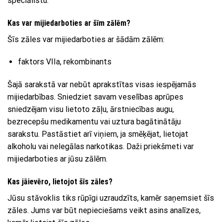
speciālistu.
Kas var mijiedarboties ar šīm zālēm?
Šīs zāles var mijiedarboties ar šādām zālēm:
faktors VIIa, rekombinants
Šajā sarakstā var nebūt aprakstītas visas iespējamās
mijiedarbības. Sniedziet savam veselības aprūpes
sniedzējam visu lietoto zāļu, ārstniecības augu,
bezrecepšu medikamentu vai uztura bagātinātāju
sarakstu. Pastāstiet arī viņiem, ja smēķējat, lietojat
alkoholu vai nelegālas narkotikas. Daži priekšmeti var
mijiedarboties ar jūsu zālēm.
Kas jāievēro, lietojot šīs zāles?
Jūsu stāvoklis tiks rūpīgi uzraudzīts, kamēr saņemsiet šīs
zāles. Jums var būt nepieciešams veikt asins analīzes,