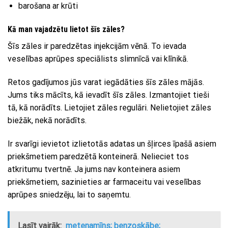
barošana ar krūti
Kā man vajadzētu lietot šīs zāles?
Šīs zāles ir paredzētas injekcijām vēnā. To ievada
veselības aprūpes speciālists slimnīcā vai klīnikā.
Retos gadījumos jūs varat iegādāties šīs zāles mājās.
Jums tiks mācīts, kā ievadīt šīs zāles. Izmantojiet tieši
tā, kā norādīts. Lietojiet zāles regulāri. Nelietojiet zāles
biežāk, nekā norādīts.
Ir svarīgi ievietot izlietotās adatas un šļirces īpašā asiem
priekšmetiem paredzētā konteinerā. Nelieciet tos
atkritumu tvertnē. Ja jums nav konteinera asiem
priekšmetiem, sazinieties ar farmaceitu vai veselības
aprūpes sniedzēju, lai to saņemtu.
Lasīt vairāk:
metenamīns; benzoskābe;