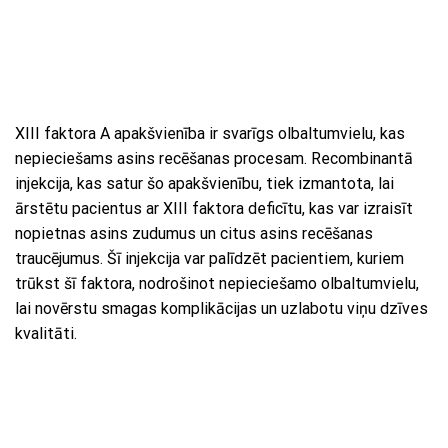
XIII faktora A apakšvienība ir svarīgs olbaltumvielu, kas
nepieciešams asins recēšanas procesam. Recombinantā
injekcija, kas satur šo apakšvienību, tiek izmantota, lai
ārstētu pacientus ar XIII faktora deficītu, kas var izraisīt
nopietnas asins zudumus un citus asins recēšanas
traucējumus. Šī injekcija var palīdzēt pacientiem, kuriem
trūkst šī faktora, nodrošinot nepieciešamo olbaltumvielu,
lai novērstu smagas komplikācijas un uzlabotu viņu dzīves
kvalitāti.