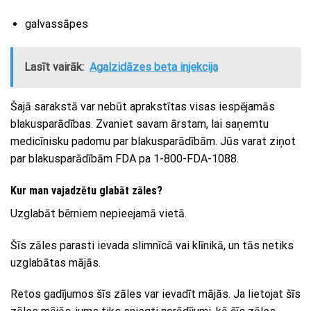
galvassāpes
Lasīt vairāk:
Agalzidāzes beta injekcija
Šajā sarakstā var nebūt aprakstītas visas iespējamās
blakusparādības. Zvaniet savam ārstam, lai saņemtu
medicīnisku padomu par blakusparādībām. Jūs varat ziņot
par blakusparādībām FDA pa 1-800-FDA-1088.
Kur man vajadzētu glabāt zāles?
Uzglabāt bērniem nepieejamā vietā.
Šīs zāles parasti ievada slimnīcā vai klīnikā, un tās netiks
uzglabātas mājās.
Retos gadījumos šīs zāles var ievadīt mājās. Ja lietojat šīs