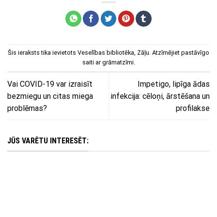
Šis ieraksts tika ievietots
Veselības bibliotēka
,
Zāļu
. Atzīmējiet
pastāvīgo
saiti
ar grāmatzīmi.
Vai COVID-19 var izraisīt
Impetigo, lipīga ādas
bezmiegu un citas miega
infekcija: cēloņi, ārstēšana un
problēmas?
profilakse
JŪS VARĒTU INTERESĒT: