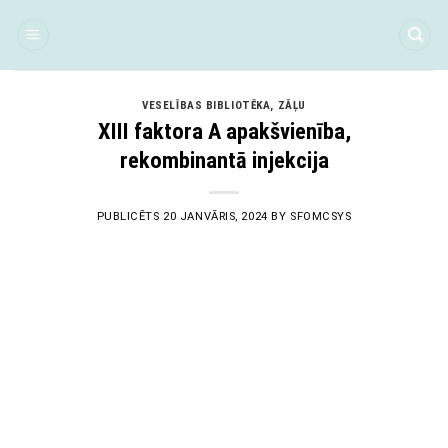
Skip
to
content
VESELĪBAS BIBLIOTĒKA
,
ZĀĻU
XIII faktora A apakšvienība,
rekombinantā injekcija
PUBLICĒTS
20 JANVĀRIS, 2024
BY
SFOMCSYS
20
Jan