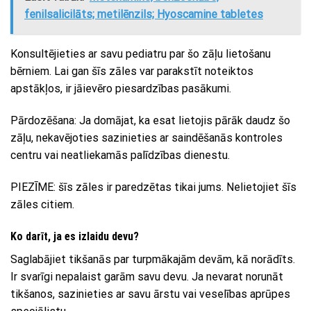
fenilsalicilāts; metilēnzils; Hyoscamine tabletes
Konsultējieties ar savu pediatru par šo zāļu lietošanu
bērniem. Lai gan šīs zāles var parakstīt noteiktos
apstākļos, ir jāievēro piesardzības pasākumi.
Pārdozēšana: Ja domājat, ka esat lietojis pārāk daudz šo
zāļu, nekavējoties sazinieties ar saindēšanās kontroles
centru vai neatliekamās palīdzības dienestu.
PIEZĪME: šīs zāles ir paredzētas tikai jums. Nelietojiet šīs
zāles citiem.
Ko darīt, ja es izlaidu devu?
Saglabājiet tikšanās par turpmākajām devām, kā norādīts.
Ir svarīgi nepalaist garām savu devu. Ja nevarat norunāt
tikšanos, sazinieties ar savu ārstu vai veselības aprūpes