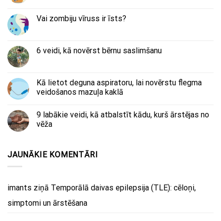
Vai zombiju vīruss ir īsts?
6 veidi, kā novērst bērnu saslimšanu
Kā lietot deguna aspiratoru, lai novērstu flegma
veidošanos mazuļa kaklā
9 labākie veidi, kā atbalstīt kādu, kurš ārstējas no
vēža
JAUNĀKIE KOMENTĀRI
imants
ziņā
Temporālā daivas epilepsija (TLE): cēloņi,
simptomi un ārstēšana