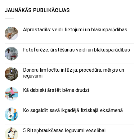
JAUNĀKĀS PUBLIKĀCIJAS
Alprostadils: veidi, lietojumi un blakusparādības
Fotoferēze: ārstēšanas veidi un blakusparādības
Donoru limfocītu infūzija: procedūra, mērķis un
ieguvumi
Kā dabiski ārstēt bērna drudzi
Ko sagaidīt savā ikgadējā fiziskajā eksāmenā
5 Riteņbraukšanas ieguvumi veselībai