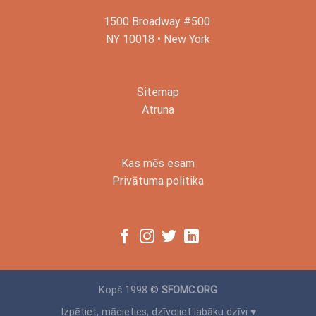
1500 Broadway #500
NY 10018 • New York
Sitemap
Atruna
Kas mēs esam
Privātuma politika
Kopš 1998 ©
SFOMC.ORG
Izpētiet, mācieties, dzīvojiet labāku dzīvi ♥️