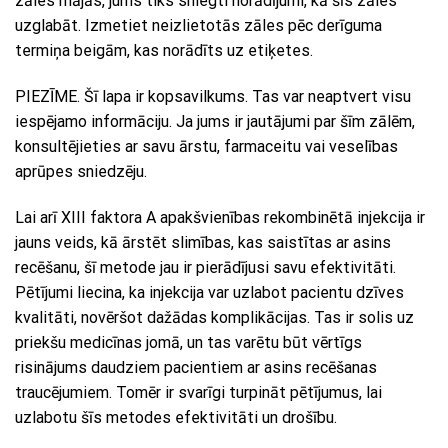
zāles mājās, jums tiks sniegti norādījumi, kā šīs zāles
uzglabāt. Izmetiet neizlietotās zāles pēc derīguma
termiņa beigām, kas norādīts uz etiķetes.
PIEZĪME. Šī lapa ir kopsavilkums. Tas var neaptvert visu
iespējamo informāciju. Ja jums ir jautājumi par šīm zālēm,
konsultējieties ar savu ārstu, farmaceitu vai veselības
aprūpes sniedzēju.
Lai arī XIII faktora A apakšvienības rekombinētā injekcija ir
jauns veids, kā ārstēt slimības, kas saistītas ar asins
recēšanu, šī metode jau ir pierādījusi savu efektivitāti.
Pētījumi liecina, ka injekcija var uzlabot pacientu dzīves
kvalitāti, novēršot dažādas komplikācijas. Tas ir solis uz
priekšu medicīnas jomā, un tas varētu būt vērtīgs
risinājums daudziem pacientiem ar asins recēšanas
traucējumiem. Tomēr ir svarīgi turpināt pētījumus, lai
uzlabotu šīs metodes efektivitāti un drošību.