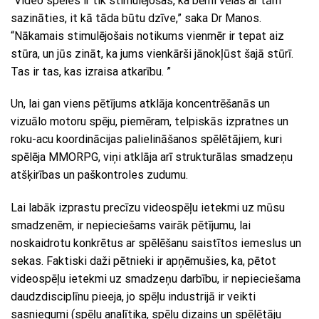
“Video spēles ir tik stimulējošas, ka bērni vēlas ar tām
sazināties, it kā tāda būtu dzīve,” saka Dr Manos.
“Nākamais stimulējošais notikums vienmēr ir tepat aiz
stūra, un jūs zināt, ka jums vienkārši jānokļūst šajā stūrī.
Tas ir tas, kas izraisa atkarību. ”
Un, lai gan viens pētījums atklāja koncentrēšanās un
vizuālo motoru spēju, piemēram, telpiskās izpratnes un
roku-acu koordinācijas palielināšanos spēlētājiem, kuri
spēlēja MMORPG, viņi atklāja arī strukturālas smadzeņu
atšķirības un paškontroles zudumu.
Lai labāk izprastu precīzu videospēļu ietekmi uz mūsu
smadzenēm, ir nepieciešams vairāk pētījumu, lai
noskaidrotu konkrētus ar spēlēšanu saistītos iemeslus un
sekas. Faktiski daži pētnieki ir apņēmušies, ka, pētot
videospēļu ietekmi uz smadzeņu darbību, ir nepieciešama
daudzdisciplīnu pieeja, jo spēļu industrijā ir veikti
sasniegumi (spēļu analītika, spēļu dizains un spēlētāju