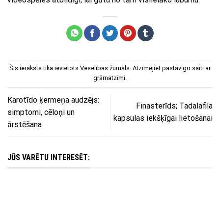
Šis ieraksts tika ievietots
Veselības žurnāls
. Atzīmējiet
pastāvīgo saiti
ar
grāmatzīmi.
Karotīdo ķermeņa audzējs:
Finasterīds; Tadalafila
simptomi, cēloņi un
kapsulas iekšķīgai lietošanai
ārstēšana
JŪS VARĒTU INTERESĒT: