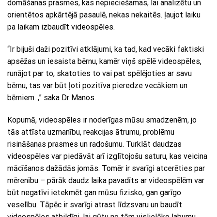
domāšanas prasmes, kas nepieciešamas, lai analizētu un
orientētos apkārtējā pasaulē, nekas nekaitēs. ļaujot laiku
pa laikam izbaudīt videospēles.
“Ir bijuši daži pozitīvi atklājumi, ka tad, kad vecāki faktiski
apsēžas un iesaista bērnu, kamēr viņš spēlē videospēles,
runājot par to, skatoties to vai pat spēlējoties ar savu
bērnu, tas var būt ļoti pozitīva pieredze vecākiem un
bērniem. ,” saka Dr Manos.
Kopumā, videospēles ir noderīgas mūsu smadzenēm, jo
tās attīsta uzmanību, reakcijas ātrumu, problēmu
risināšanas prasmes un radošumu. Turklāt daudzas
videospēles var piedāvāt arī izglītojošu saturu, kas veicina
mācīšanos dažādās jomās. Tomēr ir svarīgi atcerēties par
mērenību – pārāk daudz laika pavadīts ar videospēlēm var
būt negatīvi ietekmēt gan mūsu fizisko, gan garīgo
veselību. Tāpēc ir svarīgi atrast līdzsvaru un baudīt
videospēles atbildīgi, lai gūtu no tām vislielāko labumu.