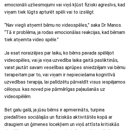
emocionāli uzliesmojumi vai viņš kļūst fiziski agresīvs, kad
viņam tiek lūgts apturēt spēli vai to izslēgt.
“Nav viegli atņemt bērnu no videospēles,” saka Dr Manos.
“Tā ir problēma, ja rodas emocionālas reakcijas, kad bērnam
tiek atņemta video spēle.”
Ja esat noraizējies par laiku, ko bērns pavada spēlējot
videospēles, vai ja viņa uzvedība laika gaitā pasliktinās,
varat jautāt savam veselības aprūpes sniedzējam vai bērnu
terapeitam par to, vai viņam ir nepieciešama kognitīvā
uzvedības terapija, lai palīdzētu pārvaldīt visus iespējamos
cēloņus. kas noved pie pārmērīgas paļaušanās uz
videospēlēm.
Bet galu galā, ja jūsu bērns ir apmierināts, turpina
piedalīties sociālajās un fiziskās aktivitātēs kopā ar
draugiem un ģimenes locekļiem un viņš attīsta kritiskās