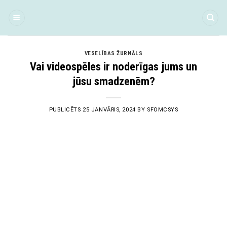
Skip
to
content
VESELĪBAS ŽURNĀLS
Vai videospēles ir noderīgas jums un
jūsu smadzenēm?
PUBLICĒTS
25 JANVĀRIS, 2024
BY
SFOMCSYS
25
Jan