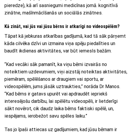
pieredze), kā arī sasniegumi medicīnas jomā. kognitīvā
zinātne, mašīnmācīšanās un sociālās zinātnes.
Kā zināt, vai jūs vai jūsu bērns ir atkarīgi no videospēlēm?
Tāpat kā jebkuras atkarības gadījumā, kad tā sāk pārņemt
kāda cilvēka dzīvi un izmaina viņa spēju piedalīties un
baudīt ikdienas aktivitātes, var būt iemesls bažām.
“Kad vecāki sāk pamanīt, ka viņu bērni izvairās no
noteiktiem uzdevumiem, viņi aizstāj noteiktas aktivitātes,
piemēram, spēlēšanos ar draugiem vai sportu, ar
videospēlēm, jums jāsāk uztraukties,” norāda Dr Manos.
“Kad bērns ir gatavs upurēt vai apdraudēt iepriekš
interesējošu darbību, lai spēlētu videospēli, ir lietderīgi
sākt novērot, cik daudz laika bērns faktiski spēlē, un,
iespējams, ierobežot savu spēles laiku.”
Tas jo īpaši attiecas uz gadījumiem, kad jūsu bērnam ir