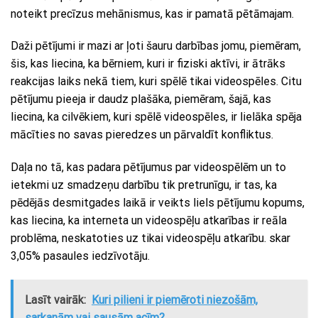
noteikt precīzus mehānismus, kas ir pamatā pētāmajam.
Daži pētījumi ir mazi ar ļoti šauru darbības jomu, piemēram,
šis, kas liecina, ka bērniem, kuri ir fiziski aktīvi, ir ātrāks
reakcijas laiks nekā tiem, kuri spēlē tikai videospēles. Citu
pētījumu pieeja ir daudz plašāka, piemēram, šajā, kas
liecina, ka cilvēkiem, kuri spēlē videospēles, ir lielāka spēja
mācīties no savas pieredzes un pārvaldīt konfliktus.
Daļa no tā, kas padara pētījumus par videospēlēm un to
ietekmi uz smadzeņu darbību tik pretrunīgu, ir tas, ka
pēdējās desmitgades laikā ir veikts liels pētījumu kopums,
kas liecina, ka interneta un videospēļu atkarības ir reāla
problēma, neskatoties uz tikai videospēļu atkarību. skar
3,05% pasaules iedzīvotāju.
Lasīt vairāk:
Kuri pilieni ir piemēroti niezošām,
sarkanām vai sausām acīm?