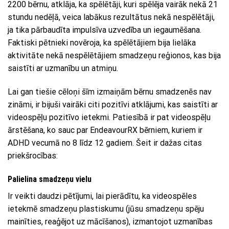
2200 bērnu, atklāja, ka spēlētāji, kuri spēlēja vairāk nekā 21
stundu nedēļā, veica labākus rezultātus nekā nespēlētāji,
ja tika pārbaudīta impulsīva uzvedība un iegaumēšana.
Faktiski pētnieki novēroja, ka spēlētājiem bija lielāka
aktivitāte nekā nespēlētājiem smadzeņu reģionos, kas bija
saistīti ar uzmanību un atmiņu.
Lai gan tiešie cēloņi šīm izmaiņām bērnu smadzenēs nav
zināmi, ir bijuši vairāki citi pozitīvi atklājumi, kas saistīti ar
videospēļu pozitīvo ietekmi. Patiesībā ir pat videospēļu
ārstēšana, ko sauc par EndeavourRX bērniem, kuriem ir
ADHD vecumā no 8 līdz 12 gadiem. Šeit ir dažas citas
priekšrocības:
Palielina smadzeņu vielu
Ir veikti daudzi pētījumi, lai pierādītu, ka videospēles
ietekmē smadzeņu plastiskumu (jūsu smadzeņu spēju
mainīties, reaģējot uz mācīšanos), izmantojot uzmanības