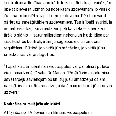
kontroli un atlīdzības apstrādi. Ideja ir tāda, ka jo vairāk jūs
spējat pievērst uzmanību noteiktam uzdevumam, jo ​​vairāk
jūs esat stimulēts, izpildot šo uzdevumu. Pēc tam varat
pāriet uz sarežģītākiem uzdevumiem. Tas ir īpaši svarīgi, ja
ņemat vērā, ka jūsu smadzeņu pelēkā viela — smadzeņu
ārējais slānis — satur miljardiem neironu un ir atbildīga par
jūsu kustību kontroli, atmiņu saglabāšanu un emociju
regulēšanu. Būtībā, jo vairāk jūs mācāties, jo vairāk jūsu
smadzenes var pielāgoties.
“Tāpat kā stimulanti, arī videospēles var palielināt pelēko
vielu smadzenēs,” saka Dr Manos. “Pelēkā viela nodrošina
savstarpēju savienojamību un ļauj jūsu smadzeņu daļām
sazināties ar citām smadzeņu daļām un uzlabot jūsu sevis
uztveri.”
Nodrošina stimulējošu aktivitāti
Atšķirībā no TV šoviem un filmām, videospēles ir