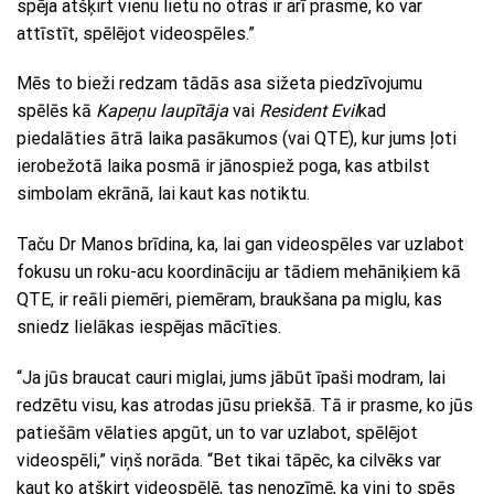
spēja atšķirt vienu lietu no otras ir arī prasme, ko var
attīstīt, spēlējot videospēles.”
Mēs to bieži redzam tādās asa sižeta piedzīvojumu
spēlēs kā
Kapeņu laupītāja
vai
Resident Evil
kad
piedalāties ātrā laika pasākumos (vai QTE), kur jums ļoti
ierobežotā laika posmā ir jānospiež poga, kas atbilst
simbolam ekrānā, lai kaut kas notiktu.
Taču Dr Manos brīdina, ka, lai gan videospēles var uzlabot
fokusu un roku-acu koordināciju ar tādiem mehāniķiem kā
QTE, ir reāli piemēri, piemēram, braukšana pa miglu, kas
sniedz lielākas iespējas mācīties.
“Ja jūs braucat cauri miglai, jums jābūt īpaši modram, lai
redzētu visu, kas atrodas jūsu priekšā. Tā ir prasme, ko jūs
patiešām vēlaties apgūt, un to var uzlabot, spēlējot
videospēli,” viņš norāda. “Bet tikai tāpēc, ka cilvēks var
kaut ko atšķirt videospēlē, tas nenozīmē, ka viņi to spēs