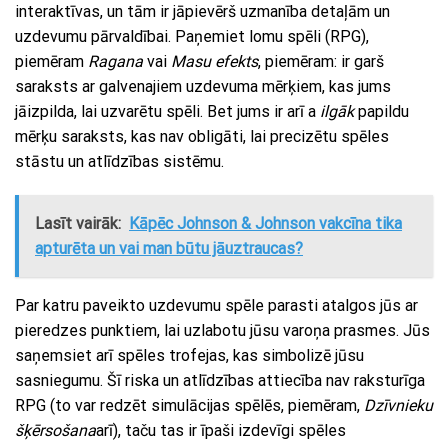
interaktīvas, un tām ir jāpievērš uzmanība detaļām un
uzdevumu pārvaldībai. Paņemiet lomu spēli (RPG),
piemēram
Ragana
vai
Masu efekts
, piemēram: ir garš
saraksts ar galvenajiem uzdevuma mērķiem, kas jums
jāizpilda, lai uzvarētu spēli. Bet jums ir arī a
ilgāk
papildu
mērķu saraksts, kas nav obligāti, lai precizētu spēles
stāstu un atlīdzības sistēmu.
Lasīt vairāk:
Kāpēc Johnson & Johnson vakcīna tika
apturēta un vai man būtu jāuztraucas?
Par katru paveikto uzdevumu spēle parasti atalgos jūs ar
pieredzes punktiem, lai uzlabotu jūsu varoņa prasmes. Jūs
saņemsiet arī spēles trofejas, kas simbolizē jūsu
sasniegumu. Šī riska un atlīdzības attiecība nav raksturīga
RPG (to var redzēt simulācijas spēlēs, piemēram,
Dzīvnieku
šķērsošana
arī), taču tas ir īpaši izdevīgi spēles