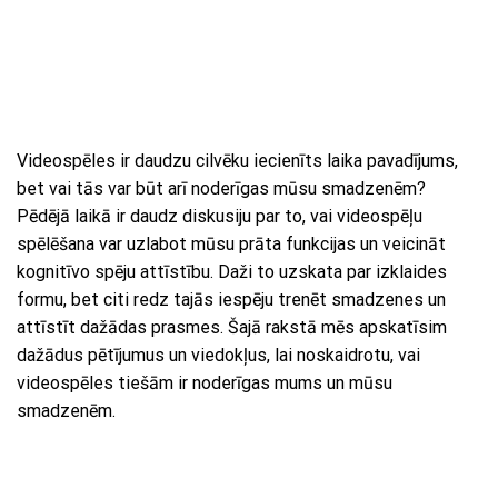
Videospēles ir daudzu cilvēku iecienīts laika pavadījums,
bet vai tās var būt arī noderīgas mūsu smadzenēm?
Pēdējā laikā ir daudz diskusiju par to, vai videospēļu
spēlēšana var uzlabot mūsu prāta funkcijas un veicināt
kognitīvo spēju attīstību. Daži to uzskata par izklaides
formu, bet citi redz tajās iespēju trenēt smadzenes un
attīstīt dažādas prasmes. Šajā rakstā mēs apskatīsim
dažādus pētījumus un viedokļus, lai noskaidrotu, vai
videospēles tiešām ir noderīgas mums un mūsu
smadzenēm.