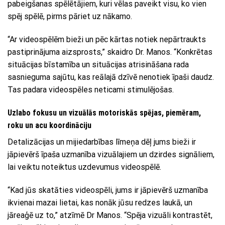
pabeigšanas spēlētājiem, kuri vēlas paveikt visu, ko vien
spēj spēlē, pirms pāriet uz nākamo.
“Ar videospēlēm bieži un pēc kārtas notiek nepārtraukts
pastiprinājuma aizsprosts,” skaidro Dr. Manos. “Konkrētas
situācijas bīstamība un situācijas atrisināšana rada
sasnieguma sajūtu, kas reālajā dzīvē nenotiek īpaši daudz.
Tas padara videospēles neticami stimulējošas.
Uzlabo fokusu un vizuālās motoriskās spējas, piemēram,
roku un acu koordināciju
Detalizācijas un mijiedarbības līmeņa dēļ jums bieži ir
jāpievērš īpaša uzmanība vizuālajiem un dzirdes signāliem,
lai veiktu noteiktus uzdevumus videospēlē.
“Kad jūs skatāties videospēli, jums ir jāpievērš uzmanība
ikvienai mazai lietai, kas nonāk jūsu redzes laukā, un
jāreaģē uz to,” atzīmē Dr Manos. “Spēja vizuāli kontrastēt,