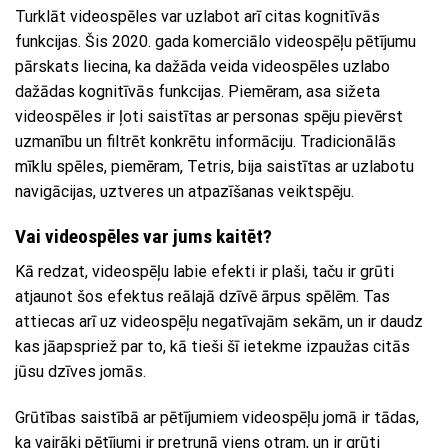
Turklāt videospēles var uzlabot arī citas kognitīvās
funkcijas. Šis 2020. gada komerciālo videospēļu pētījumu
pārskats liecina, ka dažāda veida videospēles uzlabo
dažādas kognitīvās funkcijas. Piemēram, asa sižeta
videospēles ir ļoti saistītas ar personas spēju pievērst
uzmanību un filtrēt konkrētu informāciju. Tradicionālās
mīklu spēles, piemēram, Tetris, bija saistītas ar uzlabotu
navigācijas, uztveres un atpazīšanas veiktspēju.
Vai videospēles var jums kaitēt?
Kā redzat, videospēļu labie efekti ir plaši, taču ir grūti
atjaunot šos efektus reālajā dzīvē ārpus spēlēm. Tas
attiecas arī uz videospēļu negatīvajām sekām, un ir daudz
kas jāapspriež par to, kā tieši šī ietekme izpaužas citās
jūsu dzīves jomās.
Grūtības saistībā ar pētījumiem videospēļu jomā ir tādas,
ka vairāki pētījumi ir pretrunā viens otram, un ir grūti