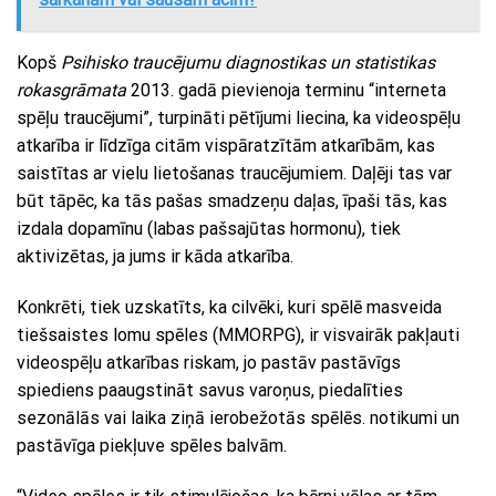
Kopš
Psihisko traucējumu diagnostikas un statistikas
rokasgrāmata
2013. gadā pievienoja terminu “interneta
spēļu traucējumi”, turpināti pētījumi liecina, ka videospēļu
atkarība ir līdzīga citām vispāratzītām atkarībām, kas
saistītas ar vielu lietošanas traucējumiem. Daļēji tas var
būt tāpēc, ka tās pašas smadzeņu daļas, īpaši tās, kas
izdala dopamīnu (labas pašsajūtas hormonu), tiek
aktivizētas, ja jums ir kāda atkarība.
Konkrēti, tiek uzskatīts, ka cilvēki, kuri spēlē masveida
tiešsaistes lomu spēles (MMORPG), ir visvairāk pakļauti
videospēļu atkarības riskam, jo ​​pastāv pastāvīgs
spiediens paaugstināt savus varoņus, piedalīties
sezonālās vai laika ziņā ierobežotās spēlēs. notikumi un
pastāvīga piekļuve spēles balvām.