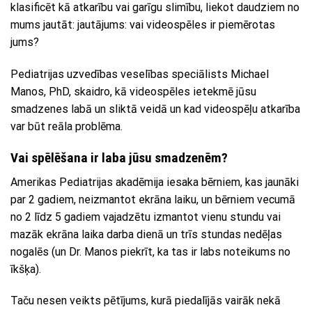
klasificēt kā atkarību vai garīgu slimību, liekot daudziem no
mums jautāt: jautājums: vai videospēles ir piemērotas
jums?
Pediatrijas uzvedības veselības speciālists Michael
Manos, PhD, skaidro, kā videospēles ietekmē jūsu
smadzenes labā un sliktā veidā un kad videospēļu atkarība
var būt reāla problēma.
Vai spēlēšana ir laba jūsu smadzenēm?
Amerikas Pediatrijas akadēmija iesaka bērniem, kas jaunāki
par 2 gadiem, neizmantot ekrāna laiku, un bērniem vecumā
no 2 līdz 5 gadiem vajadzētu izmantot vienu stundu vai
mazāk ekrāna laika darba dienā un trīs stundas nedēļas
nogalēs (un Dr. Manos piekrīt, ka tas ir labs noteikums no
īkšķa).
Taču nesen veikts pētījums, kurā piedalījās vairāk nekā