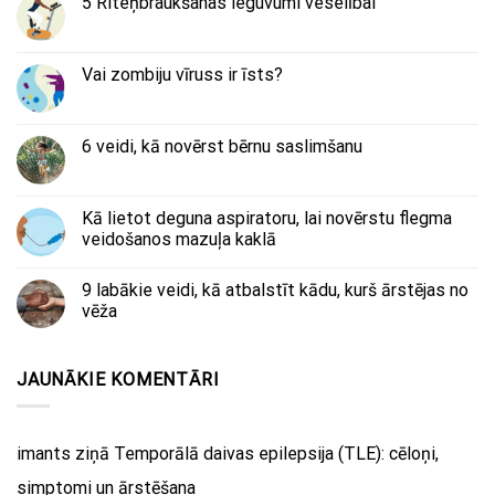
5 Riteņbraukšanas ieguvumi veselībai
Vai zombiju vīruss ir īsts?
6 veidi, kā novērst bērnu saslimšanu
Kā lietot deguna aspiratoru, lai novērstu flegma
veidošanos mazuļa kaklā
9 labākie veidi, kā atbalstīt kādu, kurš ārstējas no
vēža
JAUNĀKIE KOMENTĀRI
imants
ziņā
Temporālā daivas epilepsija (TLE): cēloņi,
simptomi un ārstēšana