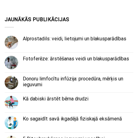
JAUNĀKĀS PUBLIKĀCIJAS
Alprostadils: veidi, lietojumi un blakusparādības
Fotoferēze: ārstēšanas veidi un blakusparādības
Donoru limfocītu infūzija: procedūra, mērķis un
ieguvumi
Kā dabiski ārstēt bērna drudzi
Ko sagaidīt savā ikgadējā fiziskajā eksāmenā