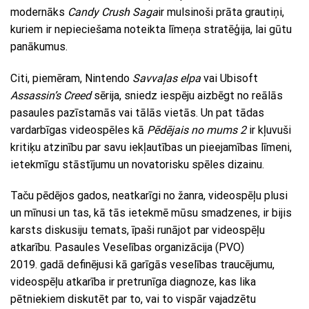
modernāks
Candy Crush Saga
ir mulsinoši prāta grautiņi,
kuriem ir nepieciešama noteikta līmeņa stratēģija, lai gūtu
panākumus.
Citi, piemēram, Nintendo
Savvaļas elpa
vai Ubisoft
Assassin’s Creed
sērija, sniedz iespēju aizbēgt no reālās
pasaules pazīstamās vai tālās vietās. Un pat tādas
vardarbīgas videospēles kā
Pēdējais no mums 2
ir kļuvuši
kritiķu atzinību par savu iekļautības un pieejamības līmeni,
ietekmīgu stāstījumu un novatorisku spēles dizainu.
Taču pēdējos gados, neatkarīgi no žanra, videospēļu plusi
un mīnusi un tas, kā tās ietekmē mūsu smadzenes, ir bijis
karsts diskusiju temats, īpaši runājot par videospēļu
atkarību. Pasaules Veselības organizācija (PVO)
2019. gadā definējusi kā garīgās veselības traucējumu,
videospēļu atkarība ir pretrunīga diagnoze, kas lika
pētniekiem diskutēt par to, vai to vispār vajadzētu