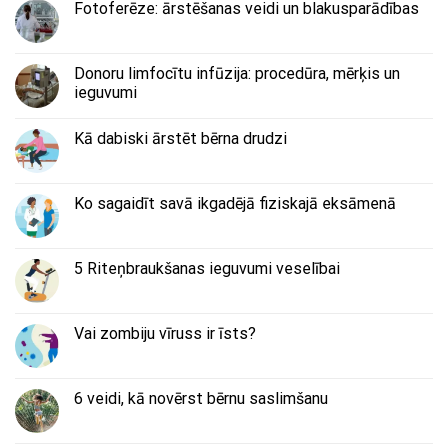
Fotoferēze: ārstēšanas veidi un blakusparādības
Donoru limfocītu infūzija: procedūra, mērķis un
ieguvumi
Kā dabiski ārstēt bērna drudzi
Ko sagaidīt savā ikgadējā fiziskajā eksāmenā
5 Riteņbraukšanas ieguvumi veselībai
Vai zombiju vīruss ir īsts?
6 veidi, kā novērst bērnu saslimšanu