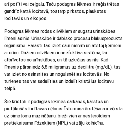
arī potīti vai ceļgalu. Taču podagras lēkmes ir reģistrētas
gandrīz katrā locītavā, tostarp pirkstos, plaukstas
locītavās un elkoņos.
Podagras lēkmes rodas cilvēkiem ar augstu urīnskābes
līmeni asinīs. Urīnskābe ir dabisko procesu blakusprodukts
organismā. Parasti tas iziet caur nierēm un atstāj ķermeni
ar urīnu. Dažiem cilvēkiem ir neefektīva sistēma, lai
atbrīvotos no urīnskābes, un tā uzkrājas asinīs. Kad
līmenis pārsniedz 6,8 miligramus uz decilitru (mg/dL), tas
var iziet no asinsrites un nogulsnēties locītavās. No
turienes tas var sadalīties un izdalīt kristālus locītavu
telpā.
Šie kristāli ir podagras lēkmes sarkanās, karstās un
pietūkušās locītavas cēlonis. Īstermiņa ārstēšana ir vērsta
uz simptomu mazināšanu, bieži vien ar nesteroīdiem
pretiekaisuma līdzekļiem (NPL) vai zāļu kolhicīnu.