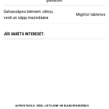
grāmatzīmi.
Galvassāpes bērniem: cēloņi,
Miglitol tabletes
veidi un sāpju mazināšana
JŪS VARĒTU INTERESĒT:
ALPROSTADILS: VEIDI, LIETOJUMI UN BLAKUSPARĀDĪBAS