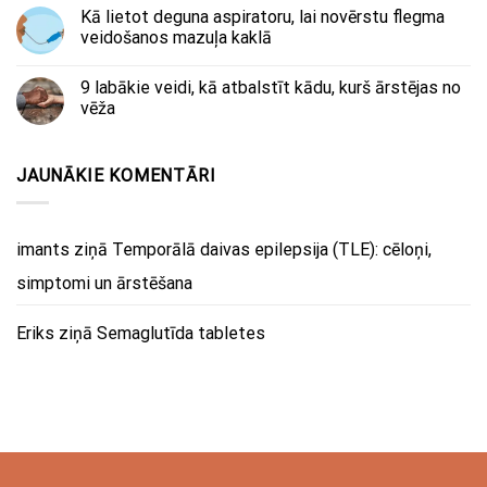
Kā lietot deguna aspiratoru, lai novērstu flegma
veidošanos mazuļa kaklā
9 labākie veidi, kā atbalstīt kādu, kurš ārstējas no
vēža
JAUNĀKIE KOMENTĀRI
imants
ziņā
Temporālā daivas epilepsija (TLE): cēloņi,
simptomi un ārstēšana
Eriks
ziņā
Semaglutīda tabletes