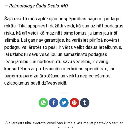
— Reimatologs Čada Deals, MD
Šajā rakstā mēs aplūkojām iespējamības saņemt podagru
rokās. Tika apspriesti dažādi veidi, kā samazināt podagras
risku, kā arī veidi, kā mazināt simptomus, ja jums jau ir šī
slimība. Lai gan nav garantijas, ka varēsiet pilnībā novērst
podagru vai ārstēt to paši, ir vērts veikt dažus ieteikumus,
lai uzlabotu savu veselību un samazinātu podagras
iespējamību. Lai nodrošinātu savu veselību, ir svarīgi
konsultēties ar profesionālu medicīnas speciālistu, lai
saņemtu pareizu ārstēšanu un veiktu nepieciešamos
uzlabojumus savā dzīvesveidā.
Šis ieraksts tika ievietots
Veselības žurnāls
. Atzīmējiet
pastāvīgo saiti
ar