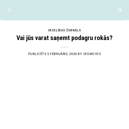
Skip
to
content
VESELĪBAS ŽURNĀLS
Vai jūs varat saņemt podagru rokās?
PUBLICĒTS
5 FEBRUĀRIS, 2024
BY
SFOMCSYS
05
Feb