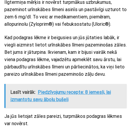
Ilgtermiņa mērķis ir novērst turpmākus uzbrukumus,
pazeminot urīnskābes līmeni asinīs un pastāvīgi uzturot to
zem 6 mg/dl. To veic ar medikamentiem, piemēram,
allopurinolu (Zyloprim®) vai febuksostatu (Uloric®).
Kad podagras lēkme ir beigusies un jūs jūtaties labāk, ir
viegli aizmirst lietot urīnskābes līmeni pazeminošas zāles.
Bet jums ir jāturpina. Ikvienam, kam ir bijusi vairāk nekā
viena podagras lēkme, vajadzētu apmeklēt savu ārstu, lai
pārbaudītu urīnskābes līmeni un pārliecinātos, ka viņi lieto
pareizo urīnskābes līmeni pazeminošo zāļu devu.
Lasīt vairāk:
Piedzīvojumu recepte: 8 iemesli, lai
izmantotu savu ābolu bušeli
Ja jūs lietojat zāles pareizi, turpmākos podagras lēkmes
var novērst.