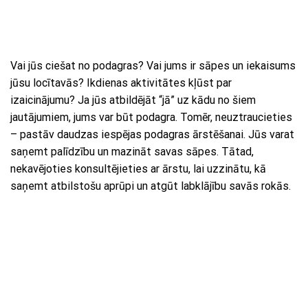
Vai jūs ciešat no podagras? Vai jums ir sāpes un iekaisums
jūsu locītavās? Ikdienas aktivitātes kļūst par
izaicinājumu? Ja jūs atbildējāt “jā” uz kādu no šiem
jautājumiem, jums var būt podagra. Tomēr, neuztraucieties
– pastāv daudzas iespējas podagras ārstēšanai. Jūs varat
saņemt palīdzību un mazināt savas sāpes. Tātad,
nekavējoties konsultējieties ar ārstu, lai uzzinātu, kā
saņemt atbilstošu aprūpi un atgūt labklājību savās rokās.