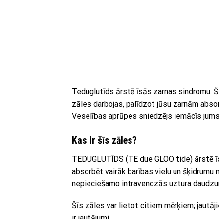
Teduglutīds ārstē īsās zarnas sindromu. Ši
zāles darbojas, palīdzot jūsu zarnām absor
Veselības aprūpes sniedzējs iemācīs jums s
Kas ir šīs zāles?
TEDUGLUTĪDS (TE due GLOO tide) ārstē īs
absorbēt vairāk barības vielu un šķidrumu 
nepieciešamo intravenozās uztura daudzu
Šīs zāles var lietot citiem mērķiem; jautā
ir jautājumi.