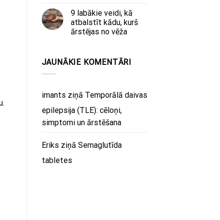
9 labākie veidi, kā
atbalstīt kādu, kurš
ārstējas no vēža
JAUNĀKIE KOMENTĀRI
imants
ziņā
Temporālā daivas
u.
epilepsija (TLE): cēloņi,
simptomi un ārstēšana
Eriks
ziņā
Semaglutīda
tabletes