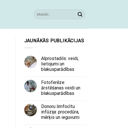
JAUNĀKĀS PUBLIKĀCIJAS
Alprostadils: veidi,
lietojumi un
blakusparādības
Fotoferēze:
ārstēšanas veidi un
blakusparādības
Donoru limfocītu
infūzija: procedūra,
mērķis un ieguvumi