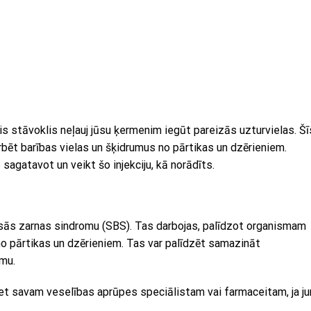
s stāvoklis neļauj jūsu ķermenim iegūt pareizās uzturvielas. Šī
bēt barības vielas un šķidrumus no pārtikas un dzērieniem.
agatavot un veikt šo injekciju, kā norādīts.
ās zarnas sindromu (SBS). Tas darbojas, palīdzot organismam
no pārtikas un dzērieniem. Tas var palīdzēt samazināt
mu.
jiet savam veselības aprūpes speciālistam vai farmaceitam, ja j