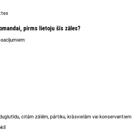
ttex
mandai, pirms lietoju šīs zāles?
nosacījumiem:
eduglutīdu, citām zālēm, pārtiku, krāsvielām vai konservantiem
klī