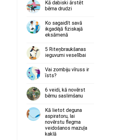
Kā dabiski ārstēt
bērna drudzi
Ko sagaidīt savā
ikgadējā fiziskajā
eksāmenā
5 Riteņbraukšanas
ieguvumi veselībai
Vai zombiju vīruss ir
īsts?
6 veidi, kā novērst
bērnu saslimšanu
Kā lietot deguna
aspiratoru, lai
novērstu flegma
veidošanos mazuļa
kaklā