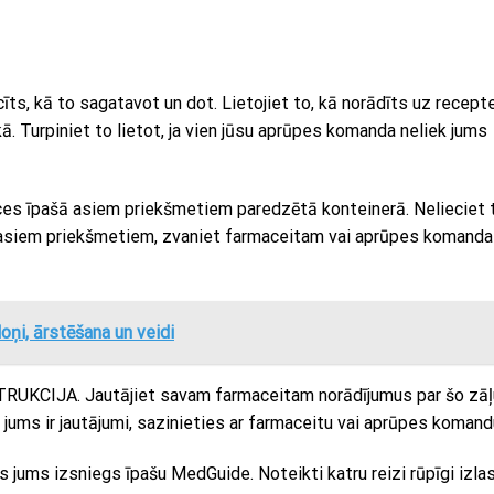
īts, kā to sagatavot un dot. Lietojiet to, kā norādīts uz recept
kā. Turpiniet to lietot, ja vien jūsu aprūpes komanda neliek jums
ļirces īpašā asiem priekšmetiem paredzētā konteinerā. Nelieciet 
 asiem priekšmetiem, zvaniet farmaceitam vai aprūpes komandai
ēloņi, ārstēšana un veidi
RUKCIJA. Jautājiet savam farmaceitam norādījumus par šo zāļ
a jums ir jautājumi, sazinieties ar farmaceitu vai aprūpes komand
 jums izsniegs īpašu MedGuide. Noteikti katru reizi rūpīgi izla