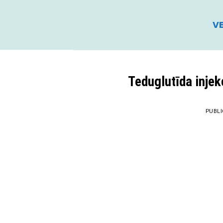
Skip
to
VE
content
Teduglutīda injek
PUBL
21
Apr