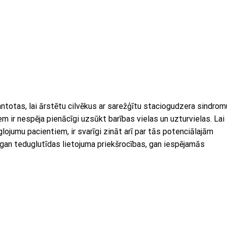
mantotas, lai ārstētu cilvēkus ar sarežģītu staciogudzera sindrom
em ir nespēja pienācīgi uzsūkt barības vielas un uzturvielas. Lai
eglojumu pacientiem, ir svarīgi zināt arī par tās potenciālajām
 gan teduglutīdas lietojuma priekšrocības, gan iespējamās