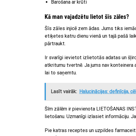
Barošana ar krūti
Kā man vajadzētu lietot šīs zāles?
Šīs zāles injicē zem ādas. Jums tiks iemāc
etiķetes katru dienu vienā un tajā pašā lai
pārtraukt.
Ir svarīgi ievietot izlietotās adatas un š
atkritumu tvertnē. Ja jums nav konteinera
lai to saņemtu.
Lasīt vairāk:
Halucinācijas: definīcija, c
Šīm zālēm ir pievienota LIETOŠANAS INST
lietošanu. Uzmanīgi izlasiet informāciju. J
Pie katras receptes un uzpildes farmaceits