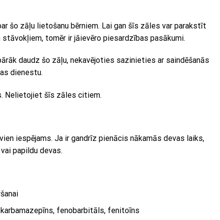
r šo zāļu lietošanu bērniem. Lai gan šīs zāles var parakstīt
m stāvokļiem, tomēr ir jāievēro piesardzības pasākumi.
pārāk daudz šo zāļu, nekavējoties sazinieties ar saindēšanās
bas dienestu.
. Nelietojiet šīs zāles citiem.
z vien iespējams. Ja ir gandrīz pienācis nākamās devas laiks,
 vai papildu devas.
?
šanai
karbamazepīns, fenobarbitāls, fenitoīns