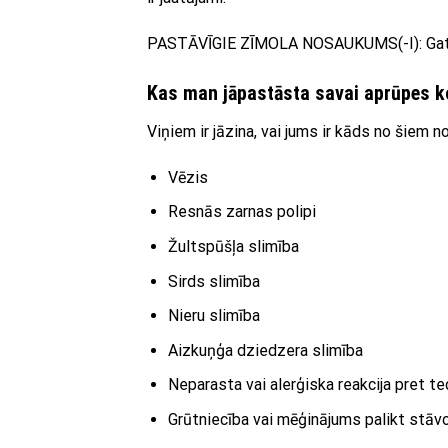
PASTĀVĪGIE ZĪMOLA NOSAUKUMS(-I): Ga
Kas man jāpastāsta savai aprūpes ko
Viņiem ir jāzina, vai jums ir kāds no šiem 
Vēzis
Resnās zarnas polipi
Žultspūšļa slimība
Sirds slimība
Nieru slimība
Aizkuņģa dziedzera slimība
Neparasta vai alerģiska reakcija pret t
Grūtniecība vai mēģinājums palikt stāvo