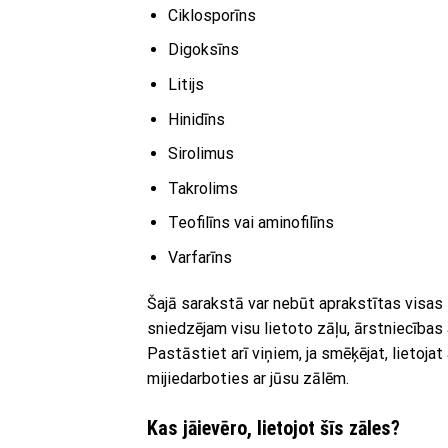
Ciklosporīns
Digoksīns
Litijs
Hinidīns
Sirolimus
Takrolims
Teofilīns vai aminofilīns
Varfarīns
Šajā sarakstā var nebūt aprakstītas visas
sniedzējam visu lietoto zāļu, ārstniecība
Pastāstiet arī viņiem, ja smēķējat, lietojat
mijiedarboties ar jūsu zālēm.
Kas jāievēro, lietojot šīs zāles?