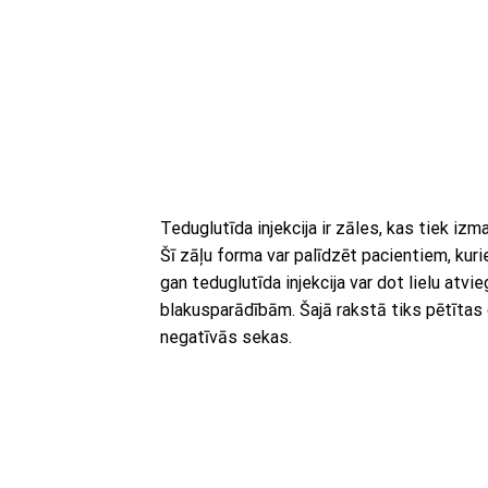
Teduglutīda injekcija ir zāles, kas tiek iz
Šī zāļu forma var palīdzēt pacientiem, kuri
gan teduglutīda injekcija var dot lielu atvi
blakusparādībām. Šajā rakstā tiks pētītas
negatīvās sekas.