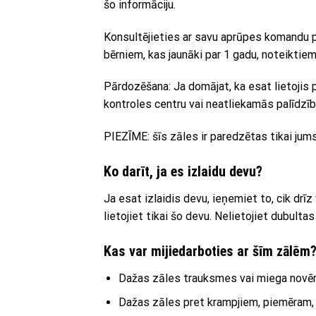
šo informāciju.
Konsultējieties ar savu aprūpes komandu pa
bērniem, kas jaunāki par 1 gadu, noteiktie
Pārdozēšana: Ja domājat, ka esat lietojis 
kontroles centru vai neatliekamās palīdzī
PIEZĪME: šīs zāles ir paredzētas tikai jums
Ko darīt, ja es izlaidu devu?
Ja esat izlaidis devu, ieņemiet to, cik drī
lietojiet tikai šo devu. Nelietojiet dubultas
Kas var mijiedarboties ar šīm zālēm
Dažas zāles trauksmes vai miega novēr
Dažas zāles pret krampjiem, piemēram, 