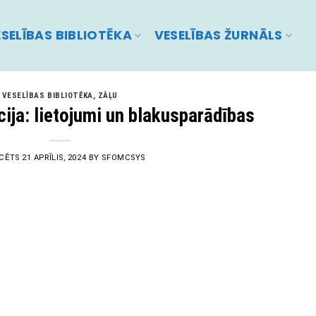
SELĪBAS BIBLIOTĒKA
VESELĪBAS ŽURNĀLS
VESELĪBAS BIBLIOTĒKA
,
ZĀĻU
cija: lietojumi un blakusparādības
ICĒTS
21 APRĪLIS, 2024
BY
SFOMCSYS