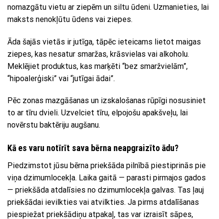
nomazgātu vietu ar ziepēm un siltu ūdeni. Uzmanieties, lai
maksts nenokļūtu ūdens vai ziepes.
Āda šajās vietās ir jutīga, tāpēc ieteicams lietot maigas
ziepes, kas nesatur smaržas, krāsvielas vai alkoholu.
Meklējiet produktus, kas marķēti “bez smaržvielām”,
“hipoalerģiski” vai “jutīgai ādai”.
Pēc zonas mazgāšanas un izskalošanas rūpīgi nosusiniet
to ar tīru dvieli. Uzvelciet tīru, elpojošu apakšveļu, lai
novērstu baktēriju augšanu.
Kā es varu notīrīt sava bērna neapgraizīto ādu?
Piedzimstot jūsu bērna priekšāda pilnībā piestiprinās pie
viņa dzimumlocekļa. Laika gaitā — parasti pirmajos gados
— priekšāda atdalīsies no dzimumlocekļa galvas. Tas ļauj
priekšādai ievilkties vai atvilkties. Ja pirms atdalīšanas
piespiežat priekšādiņu atpakaļ, tas var izraisīt sāpes,