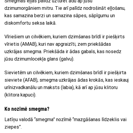
Smegmas eļļas palīdz uzturēt ādu ap jūsu
dzimumorgāniem mitru. Tie arī palīdz nodrošināt eļļošanu,
kas samazina berzi un samazina sāpes, sāpīgumu un
diskomfortu seksa laikā.
Vīriešiem un cilvēkiem, kuriem dzimšanas brīdī ir piešķirts
vīrietis (AMAB), kuri nav apgraizīti, zem priekšādas
uzkrājas smegma. Priekšāda ir ādas gabals, kas nosedz
jūsu dzimumlocekļa glans (galvu).
Sievietēm un cilvēkiem, kuriem dzimšanas brīdī ir piešķirta
sieviete (AFAB), smegma uzkrājas ādas krokās, kas ieskauj
urīnizvadkanālu un maksts (labia), kā arī ap jūsu klitoru
(klitora kapuci).
Ko nozīmē smegma?
Latīņu valodā “smegma” nozīmē “mazgāšanas līdzeklis vai
ziepes”.