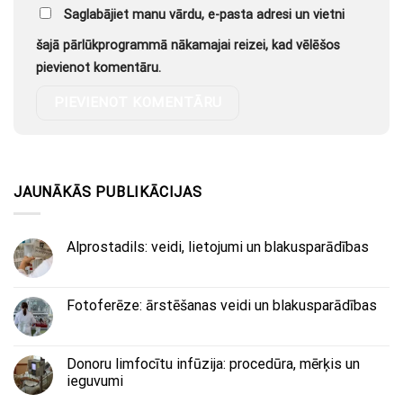
Saglabājiet manu vārdu, e-pasta adresi un vietni
šajā pārlūkprogrammā nākamajai reizei, kad vēlēšos
pievienot komentāru.
JAUNĀKĀS PUBLIKĀCIJAS
Alprostadils: veidi, lietojumi un blakusparādības
Fotoferēze: ārstēšanas veidi un blakusparādības
Donoru limfocītu infūzija: procedūra, mērķis un
ieguvumi