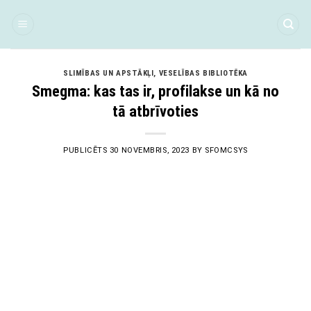
Skip
to
content
SLIMĪBAS UN APSTĀKĻI
,
VESELĪBAS BIBLIOTĒKA
Smegma: kas tas ir, profilakse un kā no
tā atbrīvoties
PUBLICĒTS
30 NOVEMBRIS, 2023
BY
SFOMCSYS
30
Nov