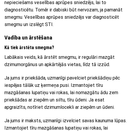
nepieciešams veselības aprūpes sniedzējs, lai to
diagnosticētu. Tomēr ir dabiski būt nervozam, ja pamanāt
smegmu. Veselības aprūpes sniedzējs var diagnosticēt
smegmu un izslēgt STI.
Vadība un ārstēšana
Kā tiek ārstēta smegma?
Labākais veids, kā ārstēt smegmu, ir regulāri mazgāt
dzimumorgānus un apkārtējās vietas, līdz tā izzūd.
Ja jums ir priekšāda, uzmanīgi pavelciet priekšādiņu pēc
iespējas tālāk uz ķermeņa pusi. Izmantojiet tīru
mazgāšanas lupatiņu vai rokas, lai nomazgātu ādu zem
priekšādas ar ziepēm un siltu, tīru ūdeni. Ja esat
apgraizīts, notīriet dzimumlocekli ar ziepēm un ūdeni.
Ja jums ir maksts, uzmanīgi izvelciet savas kaunuma lūpas.
Izmantojiet tīru mazgāšanas lupatiņu vai rokas, lai