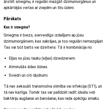
ārstēt smegmu, ir regulāri mazgāt dzimumorgānus un
apkārtējās vietas ar ziepēm un tīru ūdeni.
Pārskats
Kas ir smegma?
Smegma ir biezs, sierveidīgs izdalījumi ap jūsu
dzimumorgāniem, kas sakrājas, ja tos regulāri nemazgājat.
Tas var būt balts vai dzeltens. Tā ir kombinācija no:
Eļļas no jūsu tauku (eļļas) dziedzeriem.
Atmirušās ādas šūnas.
Sviedri un citi šķidrumi.
Tā nav seksuāli transmisīva slimība vai infekcija (STI), un
tā nav kaitīga. Tomēr tas var palīdzēt radīt ideālu vidi
baktēriju augšanai un barošanai, kas rada spēcīgu smaku.