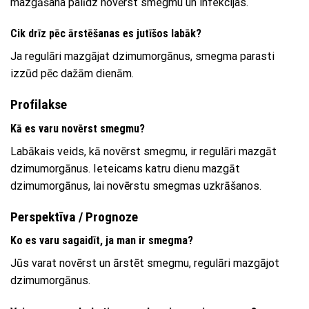
mazgāšana palīdz novērst smegmu un infekcijas.
Cik drīz pēc ārstēšanas es jutīšos labāk?
Ja regulāri mazgājat dzimumorgānus, smegma parasti
izzūd pēc dažām dienām.
Profilakse
Kā es varu novērst smegmu?
Labākais veids, kā novērst smegmu, ir regulāri mazgāt
dzimumorgānus. Ieteicams katru dienu mazgāt
dzimumorgānus, lai novērstu smegmas uzkrāšanos.
Perspektīva / Prognoze
Ko es varu sagaidīt, ja man ir smegma?
Jūs varat novērst un ārstēt smegmu, regulāri mazgājot
dzimumorgānus.