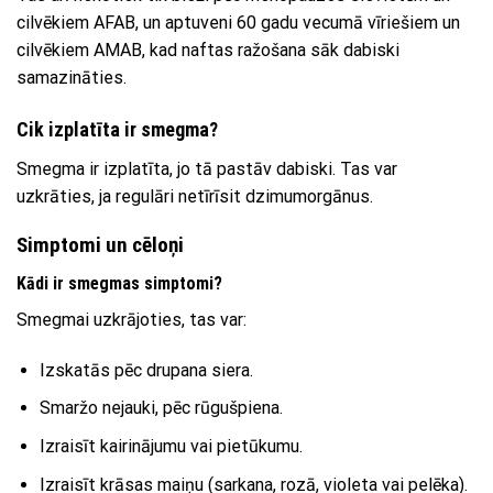
cilvēkiem AFAB, un aptuveni 60 gadu vecumā vīriešiem un
cilvēkiem AMAB, kad naftas ražošana sāk dabiski
samazināties.
Cik izplatīta ir smegma?
Smegma ir izplatīta, jo tā pastāv dabiski. Tas var
uzkrāties, ja regulāri netīrīsit dzimumorgānus.
Simptomi un cēloņi
Kādi ir smegmas simptomi?
Smegmai uzkrājoties, tas var:
Izskatās pēc drupana siera.
Smaržo nejauki, pēc rūgušpiena.
Izraisīt kairinājumu vai pietūkumu.
Izraisīt krāsas maiņu (sarkana, rozā, violeta vai pelēka).