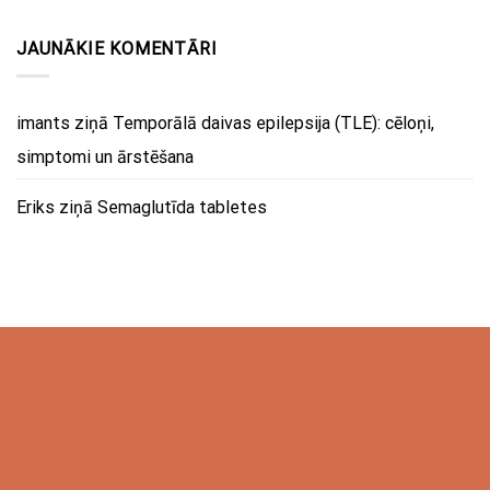
JAUNĀKIE KOMENTĀRI
imants
ziņā
Temporālā daivas epilepsija (TLE): cēloņi,
simptomi un ārstēšana
Eriks
ziņā
Semaglutīda tabletes