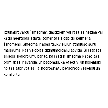
Izrunājot vārdu “smegma”, daudziem var rasties neziņa vai
kāds neērtības sajūta, tomēr tas ir dabīgs ķermeņa
fenomens. Smegma ir ādas taukvielu un atmirušo šūnu
maisījums, kas veidojas dzimumorgānu apvidū. Šis raksts
sniegs skaidrojumu par to, kas īsti ir smegma, kāpēc tās
profilakse ir svarīga, un padomus, kā efektīvi un higiēniski
no tās atbrīvoties, lai nodrošinātu personīgo veselību un
komfortu.