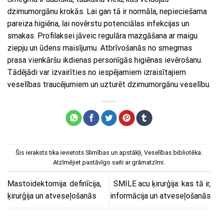
dzimumorgānu krokās. Lai gan tā ir normāla, nepieciešama
pareiza higiēna, lai novērstu potenciālas infekcijas un
smakas. Profilaksei jāveic regulāra mazgāšana ar maigu
ziepju un ūdens maisījumu. Atbrīvošanās no smegmas
prasa vienkāršu ikdienas personīgās higiēnas ievērošanu.
Tādējādi var izvairīties no iespējamiem izraisītajiem
veselības traucējumiem un uzturēt dzimumorgānu veselību.
Šis ieraksts tika ievietots
Slimības un apstākļi
,
Veselības bibliotēka
.
Atzīmējiet
pastāvīgo saiti
ar grāmatzīmi.
Mastoidektomija: definīcija,
SMILE acu ķirurģija: kas tā ir,
ķirurģija un atveseļošanās
informācija un atveseļošanās