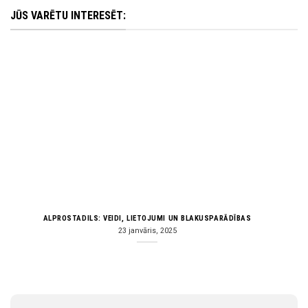
JŪS VARĒTU INTERESĒT:
ALPROSTADILS: VEIDI, LIETOJUMI UN BLAKUSPARĀDĪBAS
23 janvāris, 2025