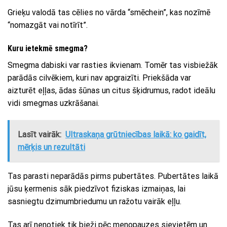
Grieķu valodā tas cēlies no vārda “smēchein”, kas nozīmē
“nomazgāt vai notīrīt”.
Kuru ietekmē smegma?
Smegma dabiski var rasties ikvienam. Tomēr tas visbiežāk
parādās cilvēkiem, kuri nav apgraizīti. Priekšāda var
aizturēt eļļas, ādas šūnas un citus šķidrumus, radot ideālu
vidi smegmas uzkrāšanai.
Lasīt vairāk:
Ultraskaņa grūtniecības laikā: ko gaidīt,
mērķis un rezultāti
Tas parasti neparādās pirms pubertātes. Pubertātes laikā
jūsu ķermenis sāk piedzīvot fiziskas izmaiņas, lai
sasniegtu dzimumbriedumu un ražotu vairāk eļļu.
Tas arī nenotiek tik bieži pēc menopauzes sievietēm un