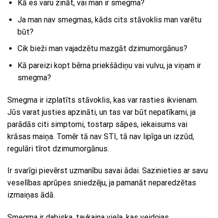
Kā es varu zināt, vai man ir smegma?
Ja man nav smegmas, kāds cits stāvoklis man varētu
būt?
Cik bieži man vajadzētu mazgāt dzimumorgānus?
Kā pareizi kopt bērna priekšādiņu vai vulvu, ja viņam ir
smegma?
Smegma ir izplatīts stāvoklis, kas var rasties ikvienam.
Jūs varat justies apzināti, un tas var būt nepatīkami, ja
parādās citi simptomi, tostarp sāpes, iekaisums vai
krāsas maiņa. Tomēr tā nav STI, tā nav lipīga un izzūd,
regulāri tīrot dzimumorgānus.
Ir svarīgi pievērst uzmanību savai ādai. Sazinieties ar savu
veselības aprūpes sniedzēju, ja pamanāt neparedzētas
izmaiņas ādā.
Smegma ir dabiska, taukaina viela, kas veidojas