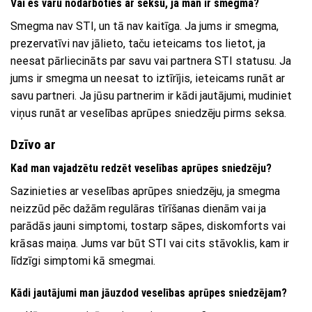
Vai es varu nodarboties ar seksu, ja man ir smegma?
Smegma nav STI, un tā nav kaitīga. Ja jums ir smegma,
prezervatīvi nav jālieto, taču ieteicams tos lietot, ja
neesat pārliecināts par savu vai partnera STI statusu. Ja
jums ir smegma un neesat to iztīrījis, ieteicams runāt ar
savu partneri. Ja jūsu partnerim ir kādi jautājumi, mudiniet
viņus runāt ar veselības aprūpes sniedzēju pirms seksa.
Dzīvo ar
Kad man vajadzētu redzēt veselības aprūpes sniedzēju?
Sazinieties ar veselības aprūpes sniedzēju, ja smegma
neizzūd pēc dažām regulāras tīrīšanas dienām vai ja
parādās jauni simptomi, tostarp sāpes, diskomforts vai
krāsas maiņa. Jums var būt STI vai cits stāvoklis, kam ir
līdzīgi simptomi kā smegmai.
Kādi jautājumi man jāuzdod veselības aprūpes sniedzējam?