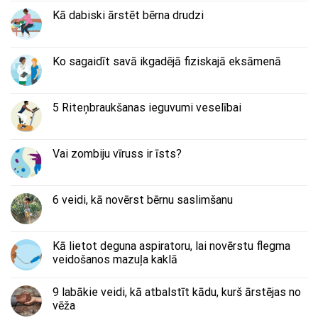
Kā dabiski ārstēt bērna drudzi
Ko sagaidīt savā ikgadējā fiziskajā eksāmenā
5 Riteņbraukšanas ieguvumi veselībai
Vai zombiju vīruss ir īsts?
6 veidi, kā novērst bērnu saslimšanu
Kā lietot deguna aspiratoru, lai novērstu flegma
veidošanos mazuļa kaklā
9 labākie veidi, kā atbalstīt kādu, kurš ārstējas no
vēža