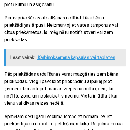
pietūkumu un asiņošanu.
Pirms priekšādas atdalīšanas notīriet tikai bērna
priekšādiņas ārpusi. Neizmantojiet vates tamponus vai
citus priekšmetus, lai mēģinātu notīrīt atveri vai zem
priekšādas.
Lasīt vairāk:
Karbinoksamīna kapsulas vai tabletes
Pēc priekšādas atdalīšanas varat mazgāties zem bērna
priekšādas. Viegli pavelciet priekšādiņu atpakaļ pret
ķermeni. Izmantojiet maigas ziepes un siltu ūdeni, lai
notīrītu zonu, un noslaukiet smegmu. Vieta ir jātīra tikai
vienu vai divas reizes nedēļā.
Apmēram sešu gadu vecumā iemāciet bērnam ievilkt
priekšādiņu un notīrīt to peldēšanās laikā. Regulāra zonas