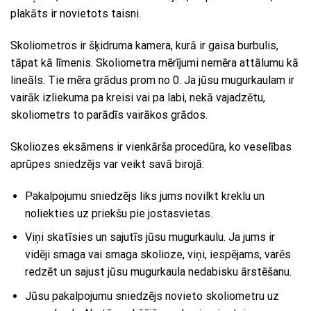
plakāts ir novietots taisni.
Skoliometros ir šķidruma kamera, kurā ir gaisa burbulis,
tāpat kā līmenis. Skoliometra mērījumi nemēra attālumu kā
lineāls. Tie mēra grādus prom no 0. Ja jūsu mugurkaulam ir
vairāk izliekuma pa kreisi vai pa labi, nekā vajadzētu,
skoliometrs to parādīs vairākos grādos.
Skoliozes eksāmens ir vienkārša procedūra, ko veselības
aprūpes sniedzējs var veikt savā birojā:
Pakalpojumu sniedzējs liks jums novilkt kreklu un
noliekties uz priekšu pie jostasvietas.
Viņi skatīsies un sajutīs jūsu mugurkaulu. Ja jums ir
vidēji smaga vai smaga skolioze, viņi, iespējams, varēs
redzēt un sajust jūsu mugurkaula nedabisku ārstēšanu.
Jūsu pakalpojumu sniedzējs novieto skoliometru uz