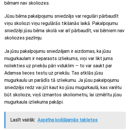
bērnam nav skoliozes.
Jūsu bērna pakalpojumu sniedzējs var regulāri pārbaudīt
viņu skoliozi viņu regulārās tikšanās laikā. Pakalpojumu
sniedzēji jūsu bērna skolā var arī pārbaudīt, vai bērniem nav
skoliozes pazīmju.
Ja jūsu pakalpojumu sniedzējam ir aizdomas, ka jūsu
mugurkaulam ir neparasts izliekums, viņi var likt jums
noliekties uz priekšu pāri viduklim — to var saukt par
Adamsa lieces testu uz priekšu. Tas atklās jūsu
mugurkaulu un parādīs tā izliekumu. Ja jūsu pakalpojumu
sniedzējs redz vai jūt kaut ko jūsu mugurkaulā, kas varētu
būt skolioze, viņš izmantos skoliometru, lai izmērītu jūsu
mugurkaula izliekuma pakāpi.
Lasīt vairāk:
Aspirīna košļājamās tabletes