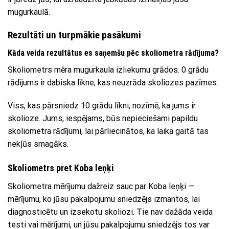
mugurkaulā.
Rezultāti un turpmākie pasākumi
Kāda veida rezultātus es saņemšu pēc skoliometra rādījuma?
Skoliometrs mēra mugurkaula izliekumu grādos. 0 grādu
rādījums ir dabiska līkne, kas neuzrāda skoliozes pazīmes.
Viss, kas pārsniedz 10 grādu līkni, nozīmē, ka jums ir
skolioze. Jums, iespējams, būs nepieciešami papildu
skoliometra rādījumi, lai pārliecinātos, ka laika gaitā tas
nekļūs smagāks.
Skoliometrs pret Koba leņķi
Skoliometra mērījumu dažreiz sauc par Koba leņķi —
mērījumu, ko jūsu pakalpojumu sniedzējs izmantos, lai
diagnosticētu un izsekotu skoliozi. Tie nav dažāda veida
testi vai mērījumi, un jūsu pakalpojumu sniedzējs tos var