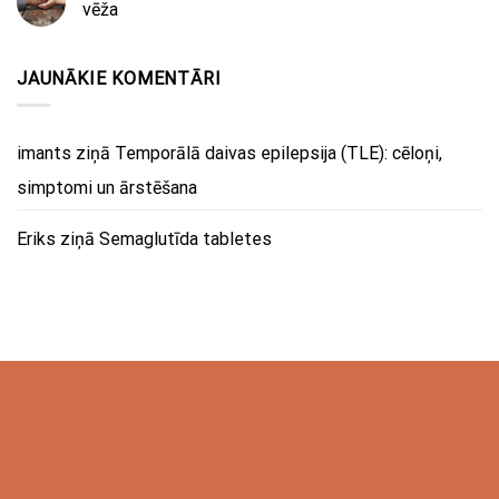
vēža
JAUNĀKIE KOMENTĀRI
imants
ziņā
Temporālā daivas epilepsija (TLE): cēloņi,
simptomi un ārstēšana
Eriks
ziņā
Semaglutīda tabletes