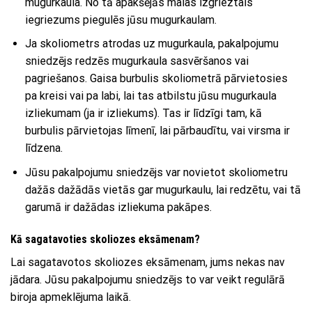
mugurkaula. No tā apakšējās malas izgrieztais
iegriezums piegulēs jūsu mugurkaulam.
Ja skoliometrs atrodas uz mugurkaula, pakalpojumu
sniedzējs redzēs mugurkaula sasvēršanos vai
pagriešanos. Gaisa burbulis skoliometrā pārvietosies
pa kreisi vai pa labi, lai tas atbilstu jūsu mugurkaula
izliekumam (ja ir izliekums). Tas ir līdzīgi tam, kā
burbulis pārvietojas līmenī, lai pārbaudītu, vai virsma ir
līdzena.
Jūsu pakalpojumu sniedzējs var novietot skoliometru
dažās dažādās vietās gar mugurkaulu, lai redzētu, vai tā
garumā ir dažādas izliekuma pakāpes.
Kā sagatavoties skoliozes eksāmenam?
Lai sagatavotos skoliozes eksāmenam, jums nekas nav
jādara. Jūsu pakalpojumu sniedzējs to var veikt regulārā
biroja apmeklējuma laikā.