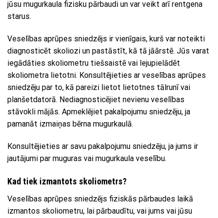
jūsu mugurkaula fizisku pārbaudi un var veikt arī rentgena
starus.
Veselības aprūpes sniedzējs ir vienīgais, kurš var noteikti
diagnosticēt skoliozi un pastāstīt, kā tā jāārstē. Jūs varat
iegādāties skoliometru tiešsaistē vai lejupielādēt
skoliometra lietotni. Konsultējieties ar veselības aprūpes
sniedzēju par to, kā pareizi lietot lietotnes tālrunī vai
planšetdatorā. Nediagnosticējiet nevienu veselības
stāvokli mājās. Apmeklējiet pakalpojumu sniedzēju, ja
pamanāt izmaiņas bērna mugurkaulā.
Konsultējieties ar savu pakalpojumu sniedzēju, ja jums ir
jautājumi par muguras vai mugurkaula veselību.
Kad tiek izmantots skoliometrs?
Veselības aprūpes sniedzējs fiziskās pārbaudes laikā
izmantos skoliometru, lai pārbaudītu, vai jums vai jūsu