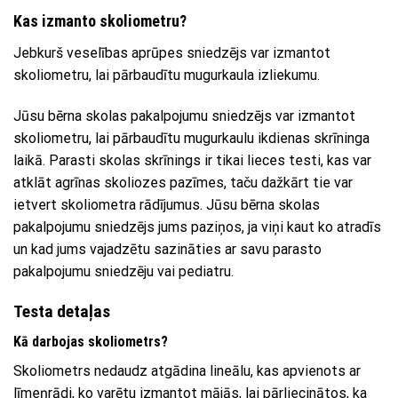
Kas izmanto skoliometru?
Jebkurš veselības aprūpes sniedzējs var izmantot
skoliometru, lai pārbaudītu mugurkaula izliekumu.
Jūsu bērna skolas pakalpojumu sniedzējs var izmantot
skoliometru, lai pārbaudītu mugurkaulu ikdienas skrīninga
laikā. Parasti skolas skrīnings ir tikai lieces testi, kas var
atklāt agrīnas skoliozes pazīmes, taču dažkārt tie var
ietvert skoliometra rādījumus. Jūsu bērna skolas
pakalpojumu sniedzējs jums paziņos, ja viņi kaut ko atradīs
un kad jums vajadzētu sazināties ar savu parasto
pakalpojumu sniedzēju vai pediatru.
Testa detaļas
Kā darbojas skoliometrs?
Skoliometrs nedaudz atgādina lineālu, kas apvienots ar
līmeņrādi, ko varētu izmantot mājās, lai pārliecinātos, ka