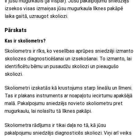
ir jūsu mugurkauls (ja vispār). Jūsu pakalpojumu sniedzējs
izsekos visas izmaiņas jūsu mugurkaula līknes pakāpē
laika gaitā, uzraugot skoliozi.
Pārskats
Kas ir skoliometrs?
Skoliometrs ir rīks, ko veselības aprūpes sniedzēji izmanto
skoliozes diagnosticēšanai un izsekošanai. To izmanto, lai
identificētu bērnu un pusaudžu skoliozi un pieaugušo
skoliozi.
Skoliometri izskatās kā krustojums starp lineālu un līmeni.
Tas ir plakans instruments ar noapaļotu iecirtumu apakšējā
malā. Pakalpojumu sniedzējs novieto skoliometru pret
mugurkaulu, lai nolasītu tā līknes pakāpi.
Skoliometra rādījums ir tikai daļa no tā, kā jūsu
pakalpojumu sniedzējs diagnosticēs skoliozi. Viņi arī veiks