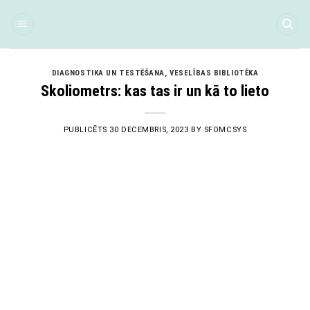
Skip
to
content
DIAGNOSTIKA UN TESTĒŠANA
,
VESELĪBAS BIBLIOTĒKA
Skoliometrs: kas tas ir un kā to lieto
PUBLICĒTS
30 DECEMBRIS, 2023
BY
SFOMCSYS
30
Dec