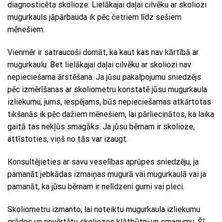
diagnosticēta skolioze. Lielākajai daļai cilvēku ar skoliozi
mugurkauls jāpārbauda ik pēc četriem līdz sešiem
mēnešiem.
Vienmēr ir satraucoši domāt, ka kaut kas nav kārtībā ar
mugurkaulu. Bet lielākajai daļai cilvēku ar skoliozi nav
nepieciešama ārstēšana. Ja jūsu pakalpojumu sniedzējs
pēc izmērīšanas ar skoliometru konstatē jūsu mugurkaula
izliekumu, jums, iespējams, būs nepieciešamas atkārtotas
tikšanās ik pēc dažiem mēnešiem, lai pārliecinātos, ka laika
gaitā tas nekļūs smagāks. Ja jūsu bērnam ir skolioze,
attīstoties, viņš no tās var izaugt.
Konsultējieties ar savu veselības aprūpes sniedzēju, ja
pamanāt jebkādas izmaiņas mugurā vai mugurkaulā vai ja
pamanāt, ka jūsu bērnam ir nelīdzeni gurni vai pleci.
Skoliometru izmanto, lai noteiktu mugurkaula izliekumu
grādos un novērtētu skoliozes klātbūtni un smagumu. Šī