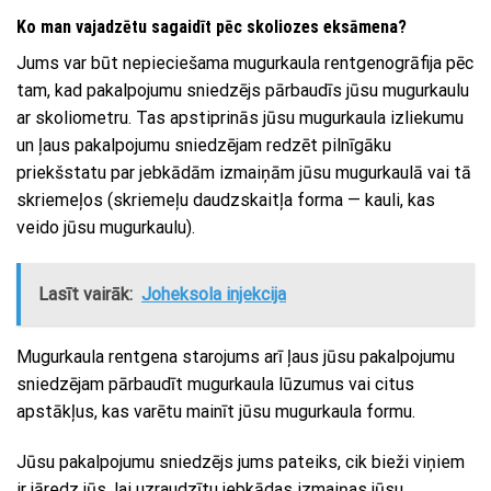
Ko man vajadzētu sagaidīt pēc skoliozes eksāmena?
Jums var būt nepieciešama mugurkaula rentgenogrāfija pēc
tam, kad pakalpojumu sniedzējs pārbaudīs jūsu mugurkaulu
ar skoliometru. Tas apstiprinās jūsu mugurkaula izliekumu
un ļaus pakalpojumu sniedzējam redzēt pilnīgāku
priekšstatu par jebkādām izmaiņām jūsu mugurkaulā vai tā
skriemeļos (skriemeļu daudzskaitļa forma — kauli, kas
veido jūsu mugurkaulu).
Lasīt vairāk:
Joheksola injekcija
Mugurkaula rentgena starojums arī ļaus jūsu pakalpojumu
sniedzējam pārbaudīt mugurkaula lūzumus vai citus
apstākļus, kas varētu mainīt jūsu mugurkaula formu.
Jūsu pakalpojumu sniedzējs jums pateiks, cik bieži viņiem
ir jāredz jūs, lai uzraudzītu jebkādas izmaiņas jūsu