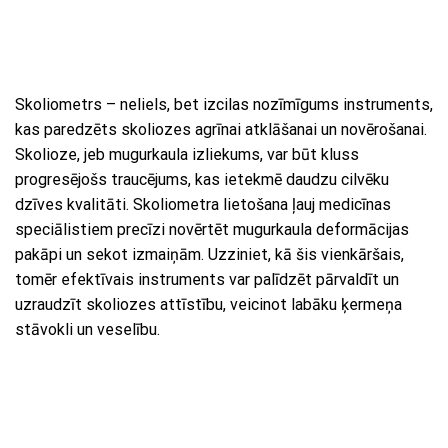
Skoliometrs – neliels, bet izcilas nozīmīgums instruments,
kas paredzēts skoliozes agrīnai atklāšanai un novērošanai.
Skolioze, jeb mugurkaula izliekums, var būt kluss
progresējošs traucējums, kas ietekmē daudzu cilvēku
dzīves kvalitāti. Skoliometra lietošana ļauj medicīnas
speciālistiem precīzi novērtēt mugurkaula deformācijas
pakāpi un sekot izmaiņām. Uzziniet, kā šis vienkāršais,
tomēr efektīvais instruments var palīdzēt pārvaldīt un
uzraudzīt skoliozes attīstību, veicinot labāku ķermeņa
stāvokli un veselību.