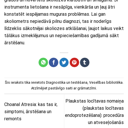
instrumenta lietošana ir nesāpīga, vienkārša un ļauj ātri
konstatēt iespējamas muguras problēmas. Lai gan
skoliometrs nepiedāvā pilnu diagnozi, tas ir noderīgs
līdzeklis sākotnējai skoliozes atklāšanai, ļaujot laikus veikt
tālākus izmeklējumus un nepieciešamības gadījumā sākt
ārstēšanu.
Šis ieraksts tika ievietots
Diagnostika un testēšana
,
Veselības bibliotēka
.
Atzīmējiet
pastāvīgo saiti
ar grāmatzīmi.
Plaukstas locītavas nomaiņa
Choanal Atresia: kas tas ir,
(plaukstas locītavas
simptomi, ārstēšana un
endoprotezēšana): procedūra
remonts
un atveseļošanās