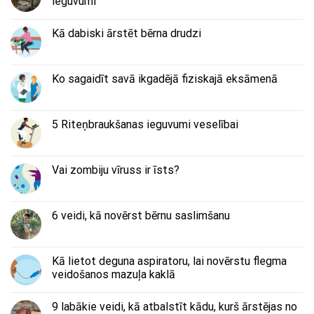
ieguvumi
Kā dabiski ārstēt bērna drudzi
Ko sagaidīt savā ikgadējā fiziskajā eksāmenā
5 Riteņbraukšanas ieguvumi veselībai
Vai zombiju vīruss ir īsts?
6 veidi, kā novērst bērnu saslimšanu
Kā lietot deguna aspiratoru, lai novērstu flegma
veidošanos mazuļa kaklā
9 labākie veidi, kā atbalstīt kādu, kurš ārstējas no