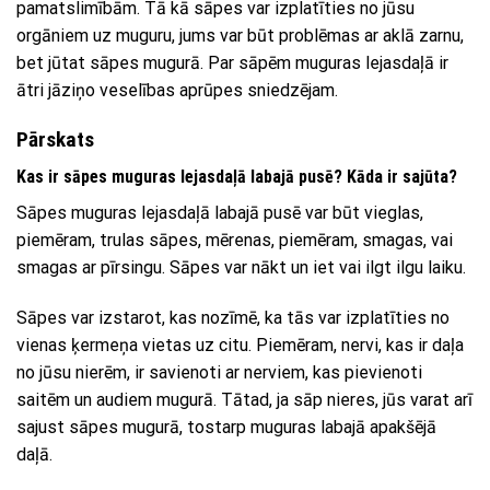
pamatslimībām. Tā kā sāpes var izplatīties no jūsu
orgāniem uz muguru, jums var būt problēmas ar aklā zarnu,
bet jūtat sāpes mugurā. Par sāpēm muguras lejasdaļā ir
ātri jāziņo veselības aprūpes sniedzējam.
Pārskats
Kas ir sāpes muguras lejasdaļā labajā pusē? Kāda ir sajūta?
Sāpes muguras lejasdaļā labajā pusē var būt vieglas,
piemēram, trulas sāpes, mērenas, piemēram, smagas, vai
smagas ar pīrsingu. Sāpes var nākt un iet vai ilgt ilgu laiku.
Sāpes var izstarot, kas nozīmē, ka tās var izplatīties no
vienas ķermeņa vietas uz citu. Piemēram, nervi, kas ir daļa
no jūsu nierēm, ir savienoti ar nerviem, kas pievienoti
saitēm un audiem mugurā. Tātad, ja sāp nieres, jūs varat arī
sajust sāpes mugurā, tostarp muguras labajā apakšējā
daļā.