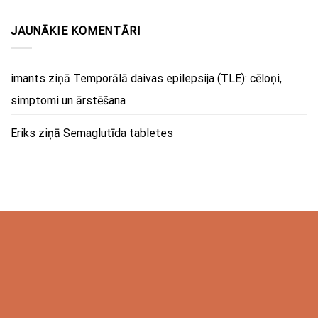
JAUNĀKIE KOMENTĀRI
imants
ziņā
Temporālā daivas epilepsija (TLE): cēloņi,
simptomi un ārstēšana
Eriks
ziņā
Semaglutīda tabletes