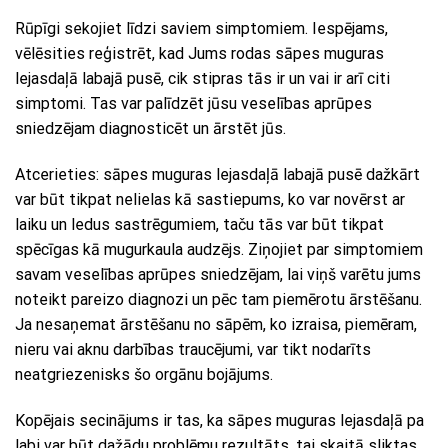
Rūpīgi sekojiet līdzi saviem simptomiem. Iespējams,
vēlēsities reģistrēt, kad Jums rodas sāpes muguras
lejasdaļā labajā pusē, cik stipras tās ir un vai ir arī citi
simptomi. Tas var palīdzēt jūsu veselības aprūpes
sniedzējam diagnosticēt un ārstēt jūs.
Atcerieties: sāpes muguras lejasdaļā labajā pusē dažkārt
var būt tikpat nelielas kā sastiepums, ko var novērst ar
laiku un ledus sastrēgumiem, taču tās var būt tikpat
spēcīgas kā mugurkaula audzējs. Ziņojiet par simptomiem
savam veselības aprūpes sniedzējam, lai viņš varētu jums
noteikt pareizo diagnozi un pēc tam piemērotu ārstēšanu.
Ja nesaņemat ārstēšanu no sāpēm, ko izraisa, piemēram,
nieru vai aknu darbības traucējumi, var tikt nodarīts
neatgriezenisks šo orgānu bojājums.
Kopējais secinājums ir tas, ka sāpes muguras lejasdaļā pa
labi var būt dažādu problēmu rezultāts, tai skaitā sliktas