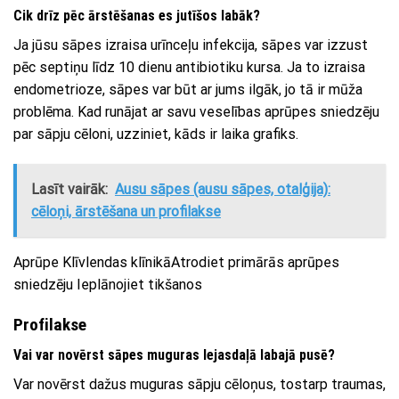
Cik drīz pēc ārstēšanas es jutīšos labāk?
Ja jūsu sāpes izraisa urīnceļu infekcija, sāpes var izzust
pēc septiņu līdz 10 dienu antibiotiku kursa. Ja to izraisa
endometrioze, sāpes var būt ar jums ilgāk, jo tā ir mūža
problēma. Kad runājat ar savu veselības aprūpes sniedzēju
par sāpju cēloni, uzziniet, kāds ir laika grafiks.
Lasīt vairāk:
Ausu sāpes (ausu sāpes, otalģija):
cēloņi, ārstēšana un profilakse
Aprūpe Klīvlendas klīnikāAtrodiet primārās aprūpes
sniedzēju Ieplānojiet tikšanos
Profilakse
Vai var novērst sāpes muguras lejasdaļā labajā pusē?
Var novērst dažus muguras sāpju cēloņus, tostarp traumas,