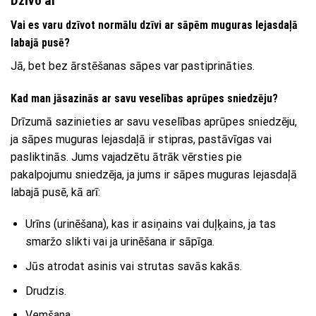
Dzīvo ar
Vai es varu dzīvot normālu dzīvi ar sāpēm muguras lejasdaļā
labajā pusē?
Jā, bet bez ārstēšanas sāpes var pastiprināties.
Kad man jāsazinās ar savu veselības aprūpes sniedzēju
?
Drīzumā sazinieties ar savu veselības aprūpes sniedzēju,
ja sāpes muguras lejasdaļā ir stipras, pastāvīgas vai
pasliktinās. Jums vajadzētu ātrāk vērsties pie
pakalpojumu sniedzēja, ja jums ir sāpes muguras lejasdaļā
labajā pusē, kā arī:
Urīns (urinēšana), kas ir asiņains vai duļķains, ja tas
smaržo slikti vai ja urinēšana ir sāpīga.
Jūs atrodat asinis vai strutas savās kakās.
Drudzis.
Vemšana.