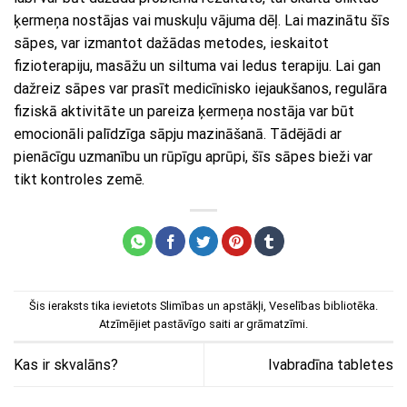
ķermeņa nostājas vai muskuļu vājuma dēļ. Lai mazinātu šīs
sāpes, var izmantot dažādas metodes, ieskaitot
fizioterapiju, masāžu un siltuma vai ledus terapiju. Lai gan
dažreiz sāpes var prasīt medicīnisko iejaukšanos, regulāra
fiziskā aktivitāte un pareiza ķermeņa nostāja var būt
emocionāli palīdzīga sāpju mazināšanā. Tādējādi ar
pienācīgu uzmanību un rūpīgu aprūpi, šīs sāpes bieži var
tikt kontroles zemē.
Šis ieraksts tika ievietots
Slimības un apstākļi
,
Veselības bibliotēka
.
Atzīmējiet
pastāvīgo saiti
ar grāmatzīmi.
Kas ir skvalāns?
Ivabradīna tabletes