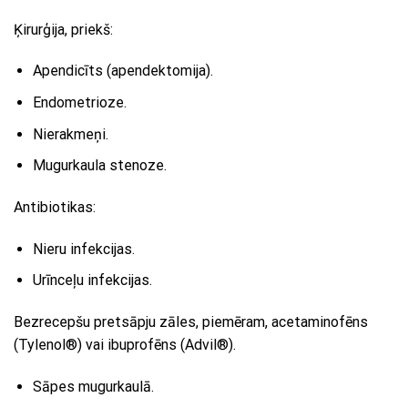
Ķirurģija, priekš:
Apendicīts (apendektomija).
Endometrioze.
Nierakmeņi.
Mugurkaula stenoze.
Antibiotikas:
Nieru infekcijas.
Urīnceļu infekcijas.
Bezrecepšu pretsāpju zāles, piemēram, acetaminofēns
(Tylenol®) vai ibuprofēns (Advil®).
Sāpes mugurkaulā.