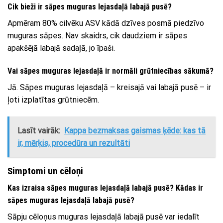
Cik bieži ir sāpes muguras lejasdaļā labajā pusē?
Apmēram 80% cilvēku ASV kādā dzīves posmā piedzīvo
muguras sāpes. Nav skaidrs, cik daudziem ir sāpes
apakšējā labajā sadaļā, jo īpaši.
Vai sāpes muguras lejasdaļā ir normāli grūtniecības sākumā?
Jā. Sāpes muguras lejasdaļā – kreisajā vai labajā pusē – ir
ļoti izplatītas grūtniecēm.
Lasīt vairāk:
Kappa bezmaksas gaismas ķēde: kas tā
ir, mērķis, procedūra un rezultāti
Simptomi un cēloņi
Kas izraisa sāpes muguras lejasdaļā labajā pusē? Kādas ir
sāpes muguras lejasdaļā labajā pusē?
Sāpju cēloņus muguras lejasdaļā labajā pusē var iedalīt