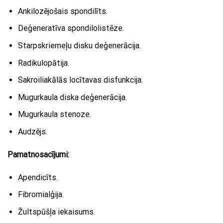
Ankilozējošais spondilīts.
Deģeneratīva spondilolistēze.
Starpskriemeļu disku deģenerācija.
Radikulopātija.
Sakroiliakālās locītavas disfunkcija.
Mugurkaula diska deģenerācija.
Mugurkaula stenoze.
Audzējs.
Pamatnosacījumi:
Apendicīts.
Fibromialģija.
Žultspūšļa iekaisums.