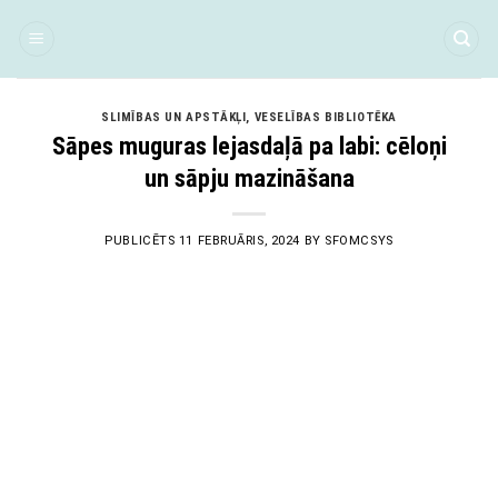
Skip
to
content
SLIMĪBAS UN APSTĀKĻI
,
VESELĪBAS BIBLIOTĒKA
Sāpes muguras lejasdaļā pa labi: cēloņi
un sāpju mazināšana
PUBLICĒTS
11 FEBRUĀRIS, 2024
BY
SFOMCSYS
11
Feb