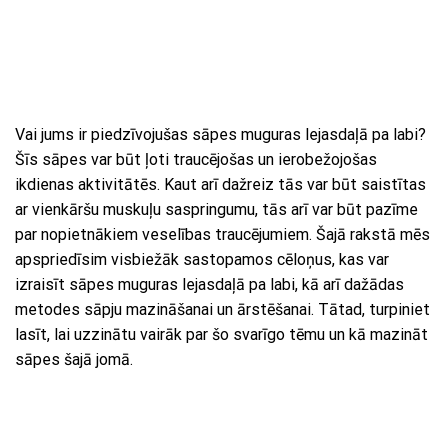
Vai jums ir piedzīvojušas sāpes muguras lejasdaļā pa labi?
Šīs sāpes var būt ļoti traucējošas un ierobežojošas
ikdienas aktivitātēs. Kaut arī dažreiz tās var būt saistītas
ar vienkāršu muskuļu saspringumu, tās arī var būt pazīme
par nopietnākiem veselības traucējumiem. Šajā rakstā mēs
apspriedīsim visbiežāk sastopamos cēloņus, kas var
izraisīt sāpes muguras lejasdaļā pa labi, kā arī dažādas
metodes sāpju mazināšanai un ārstēšanai. Tātad, turpiniet
lasīt, lai uzzinātu vairāk par šo svarīgo tēmu un kā mazināt
sāpes šajā jomā.