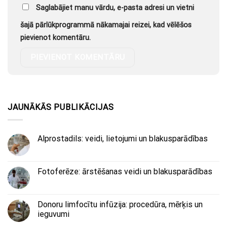
Saglabājiet manu vārdu, e-pasta adresi un vietni
šajā pārlūkprogrammā nākamajai reizei, kad vēlēšos
pievienot komentāru.
JAUNĀKĀS PUBLIKĀCIJAS
Alprostadils: veidi, lietojumi un blakusparādības
Fotoferēze: ārstēšanas veidi un blakusparādības
Donoru limfocītu infūzija: procedūra, mērķis un
ieguvumi