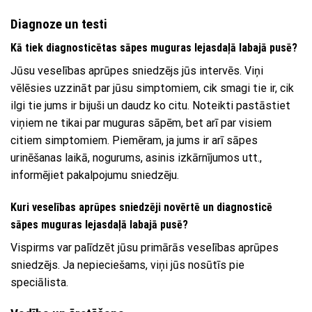
Diagnoze un testi
Kā tiek diagnosticētas sāpes muguras lejasdaļā labajā pusē?
Jūsu veselības aprūpes sniedzējs jūs intervēs. Viņi
vēlēsies uzzināt par jūsu simptomiem, cik smagi tie ir, cik
ilgi tie jums ir bijuši un daudz ko citu. Noteikti pastāstiet
viņiem ne tikai par muguras sāpēm, bet arī par visiem
citiem simptomiem. Piemēram, ja jums ir arī sāpes
urinēšanas laikā, nogurums, asinis izkārnījumos utt.,
informējiet pakalpojumu sniedzēju.
Kuri veselības aprūpes sniedzēji novērtē un diagnosticē
sāpes muguras lejasdaļā labajā pusē?
Vispirms var palīdzēt jūsu primārās veselības aprūpes
sniedzējs. Ja nepieciešams, viņi jūs nosūtīs pie
speciālista.