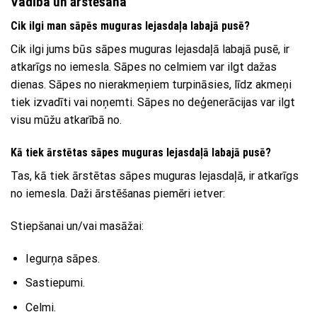
Vadība un ārstēšana
Cik ilgi man sāpēs muguras lejasdaļa labajā pusē?
Cik ilgi jums būs sāpes muguras lejasdaļā labajā pusē, ir
atkarīgs no iemesla. Sāpes no celmiem var ilgt dažas
dienas. Sāpes no nierakmeņiem turpināsies, līdz akmeņi
tiek izvadīti vai noņemti. Sāpes no deģenerācijas var ilgt
visu mūžu atkarībā no.
Kā tiek ārstētas sāpes muguras lejasdaļā labajā pusē?
Tas, kā tiek ārstētas sāpes muguras lejasdaļā, ir atkarīgs
no iemesla. Daži ārstēšanas piemēri ietver:
Stiepšanai un/vai masāžai:
Iegurņa sāpes.
Sastiepumi.
Celmi.