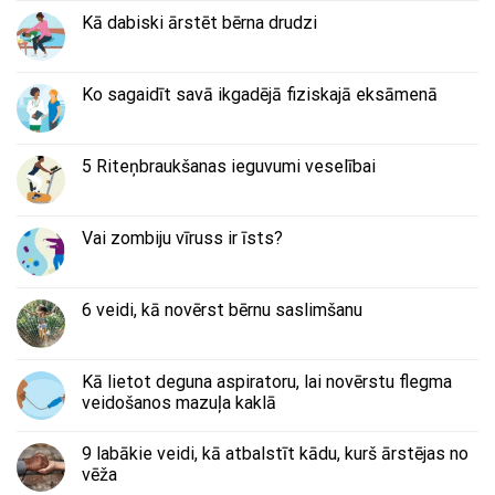
Kā dabiski ārstēt bērna drudzi
Ko sagaidīt savā ikgadējā fiziskajā eksāmenā
5 Riteņbraukšanas ieguvumi veselībai
Vai zombiju vīruss ir īsts?
6 veidi, kā novērst bērnu saslimšanu
Kā lietot deguna aspiratoru, lai novērstu flegma
veidošanos mazuļa kaklā
9 labākie veidi, kā atbalstīt kādu, kurš ārstējas no
vēža