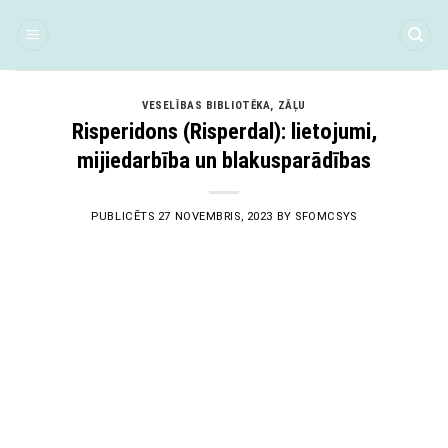
Skip
to
content
VESELĪBAS BIBLIOTĒKA
,
ZĀĻU
Risperidons (Risperdal): lietojumi,
mijiedarbība un blakusparādības
PUBLICĒTS
27 NOVEMBRIS, 2023
BY
SFOMCSYS
27
Nov