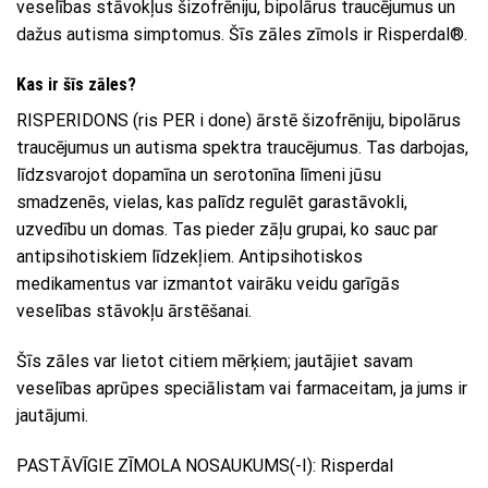
veselības stāvokļus šizofrēniju, bipolārus traucējumus un
dažus autisma simptomus. Šīs zāles zīmols ir Risperdal®.
Kas ir šīs zāles?
RISPERIDONS (ris PER i done) ārstē šizofrēniju, bipolārus
traucējumus un autisma spektra traucējumus. Tas darbojas,
līdzsvarojot dopamīna un serotonīna līmeni jūsu
smadzenēs, vielas, kas palīdz regulēt garastāvokli,
uzvedību un domas. Tas pieder zāļu grupai, ko sauc par
antipsihotiskiem līdzekļiem. Antipsihotiskos
medikamentus var izmantot vairāku veidu garīgās
veselības stāvokļu ārstēšanai.
Šīs zāles var lietot citiem mērķiem; jautājiet savam
veselības aprūpes speciālistam vai farmaceitam, ja jums ir
jautājumi.
PASTĀVĪGIE ZĪMOLA NOSAUKUMS(-I): Risperdal