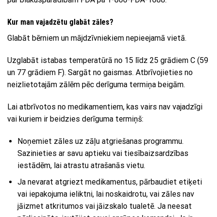
Kur man vajadzētu glabāt zāles?
Glabāt bērniem un mājdzīvniekiem nepieejamā vietā.
Uzglabāt istabas temperatūrā no 15 līdz 25 grādiem C (59
un 77 grādiem F). Sargāt no gaismas. Atbrīvojieties no
neizlietotajām zālēm pēc derīguma termiņa beigām.
Lai atbrīvotos no medikamentiem, kas vairs nav vajadzīgi
vai kuriem ir beidzies derīguma termiņš:
Noņemiet zāles uz zāļu atgriešanas programmu.
Sazinieties ar savu aptieku vai tiesībaizsardzības
iestādēm, lai atrastu atrašanās vietu.
Ja nevarat atgriezt medikamentus, pārbaudiet etiķeti
vai iepakojuma ieliktni, lai noskaidrotu, vai zāles nav
jāizmet atkritumos vai jāizskalo tualetē. Ja neesat