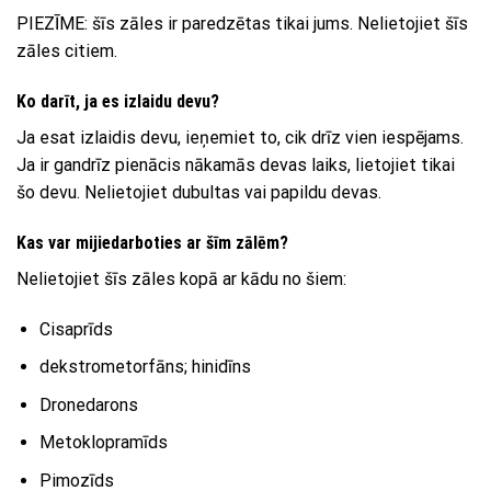
PIEZĪME: šīs zāles ir paredzētas tikai jums. Nelietojiet šīs
zāles citiem.
Ko darīt, ja es izlaidu devu?
Ja esat izlaidis devu, ieņemiet to, cik drīz vien iespējams.
Ja ir gandrīz pienācis nākamās devas laiks, lietojiet tikai
šo devu. Nelietojiet dubultas vai papildu devas.
Kas var mijiedarboties ar šīm zālēm?
Nelietojiet šīs zāles kopā ar kādu no šiem:
Cisaprīds
dekstrometorfāns; hinidīns
Dronedarons
Metoklopramīds
Pimozīds