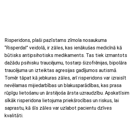
Risperidons, plaši pazīstams zīmola nosaukuma
“Risperdal” veidolā, ir zāles, kas ienākušas medicīnā kā
būtisks antipsihotisks medikaments. Tas tiek izmantots
dažādu psihisku traucējumu, tostarp šizofrēnijas, bipolāra
traucējuma un izteiktas agresijas gadījumos autismā.
Tomēr tāpat kā jebkuras zāles, arī risperidons var izraisīt
nevēlamas mijiedarbības un blakusparādības, kas prasa
rūpīgu lietošanu un ārstējoša ārsta uzraudzību. Apskatīsim
sīkāk risperidona lietojuma priekšrocības un riskus, lai
saprastu, kā šīs zāles var uzlabot pacientu dzīves
kvalitāti.