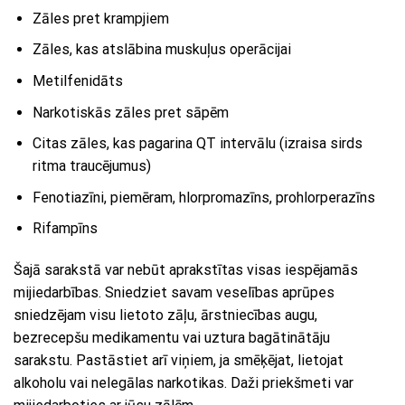
Zāles pret krampjiem
Zāles, kas atslābina muskuļus operācijai
Metilfenidāts
Narkotiskās zāles pret sāpēm
Citas zāles, kas pagarina QT intervālu (izraisa sirds
ritma traucējumus)
Fenotiazīni, piemēram, hlorpromazīns, prohlorperazīns
Rifampīns
Šajā sarakstā var nebūt aprakstītas visas iespējamās
mijiedarbības. Sniedziet savam veselības aprūpes
sniedzējam visu lietoto zāļu, ārstniecības augu,
bezrecepšu medikamentu vai uztura bagātinātāju
sarakstu. Pastāstiet arī viņiem, ja smēķējat, lietojat
alkoholu vai nelegālas narkotikas. Daži priekšmeti var