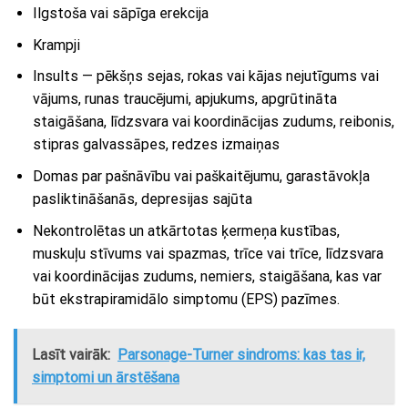
Ilgstoša vai sāpīga erekcija
Krampji
Insults — pēkšņs sejas, rokas vai kājas nejutīgums vai
vājums, runas traucējumi, apjukums, apgrūtināta
staigāšana, līdzsvara vai koordinācijas zudums, reibonis,
stipras galvassāpes, redzes izmaiņas
Domas par pašnāvību vai paškaitējumu, garastāvokļa
pasliktināšanās, depresijas sajūta
Nekontrolētas un atkārtotas ķermeņa kustības,
muskuļu stīvums vai spazmas, trīce vai trīce, līdzsvara
vai koordinācijas zudums, nemiers, staigāšana, kas var
būt ekstrapiramidālo simptomu (EPS) pazīmes.
Lasīt vairāk:
Parsonage-Turner sindroms: kas tas ir,
simptomi un ārstēšana