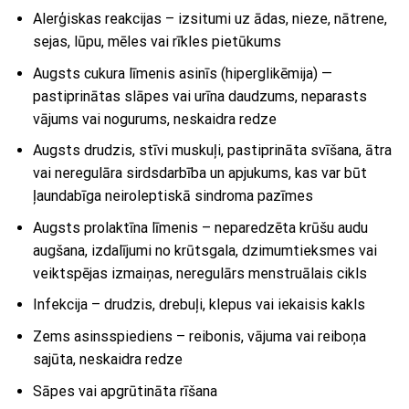
Alerģiskas reakcijas – izsitumi uz ādas, nieze, nātrene,
sejas, lūpu, mēles vai rīkles pietūkums
Augsts cukura līmenis asinīs (hiperglikēmija) —
pastiprinātas slāpes vai urīna daudzums, neparasts
vājums vai nogurums, neskaidra redze
Augsts drudzis, stīvi muskuļi, pastiprināta svīšana, ātra
vai neregulāra sirdsdarbība un apjukums, kas var būt
ļaundabīga neiroleptiskā sindroma pazīmes
Augsts prolaktīna līmenis – neparedzēta krūšu audu
augšana, izdalījumi no krūtsgala, dzimumtieksmes vai
veiktspējas izmaiņas, neregulārs menstruālais cikls
Infekcija – drudzis, drebuļi, klepus vai iekaisis kakls
Zems asinsspiediens – reibonis, vājuma vai reiboņa
sajūta, neskaidra redze
Sāpes vai apgrūtināta rīšana