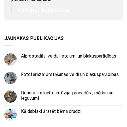
JAUNĀKĀS PUBLIKĀCIJAS
Alprostadils: veidi, lietojumi un blakusparādības
Fotoferēze: ārstēšanas veidi un blakusparādības
Donoru limfocītu infūzija: procedūra, mērķis un
ieguvumi
Kā dabiski ārstēt bērna drudzi