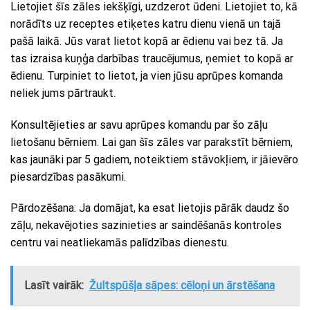
Lietojiet šīs zāles iekšķīgi, uzdzerot ūdeni. Lietojiet to, kā
norādīts uz receptes etiķetes katru dienu vienā un tajā
pašā laikā. Jūs varat lietot kopā ar ēdienu vai bez tā. Ja
tas izraisa kuņģa darbības traucējumus, ņemiet to kopā ar
ēdienu. Turpiniet to lietot, ja vien jūsu aprūpes komanda
neliek jums pārtraukt.
Konsultējieties ar savu aprūpes komandu par šo zāļu
lietošanu bērniem. Lai gan šīs zāles var parakstīt bērniem,
kas jaunāki par 5 gadiem, noteiktiem stāvokļiem, ir jāievēro
piesardzības pasākumi.
Pārdozēšana: Ja domājat, ka esat lietojis pārāk daudz šo
zāļu, nekavējoties sazinieties ar saindēšanās kontroles
centru vai neatliekamās palīdzības dienestu.
Lasīt vairāk:
Žultspūšļa sāpes: cēloņi un ārstēšana