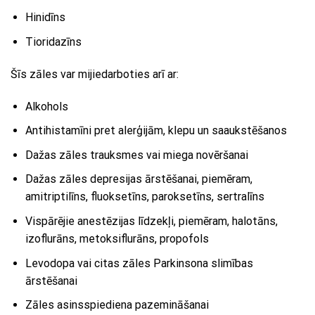
Hinidīns
Tioridazīns
Šīs zāles var mijiedarboties arī ar:
Alkohols
Antihistamīni pret alerģijām, klepu un saaukstēšanos
Dažas zāles trauksmes vai miega novēršanai
Dažas zāles depresijas ārstēšanai, piemēram,
amitriptilīns, fluoksetīns, paroksetīns, sertralīns
Vispārējie anestēzijas līdzekļi, piemēram, halotāns,
izoflurāns, metoksiflurāns, propofols
Levodopa vai citas zāles Parkinsona slimības
ārstēšanai
Zāles asinsspiediena pazemināšanai