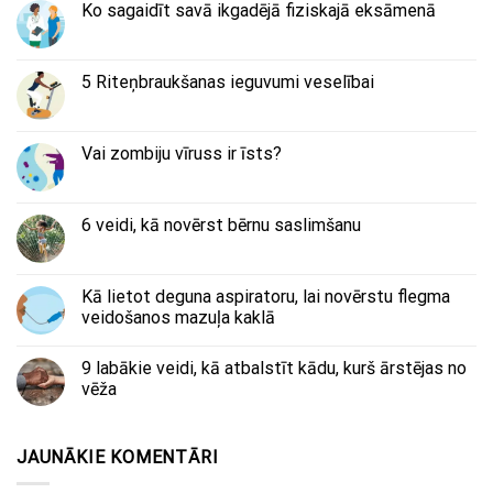
Ko sagaidīt savā ikgadējā fiziskajā eksāmenā
5 Riteņbraukšanas ieguvumi veselībai
Vai zombiju vīruss ir īsts?
6 veidi, kā novērst bērnu saslimšanu
Kā lietot deguna aspiratoru, lai novērstu flegma
veidošanos mazuļa kaklā
9 labākie veidi, kā atbalstīt kādu, kurš ārstējas no
vēža
JAUNĀKIE KOMENTĀRI