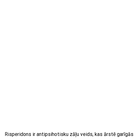
Risperidons ir antipsihotisku zāļu veids, kas ārstē garīgās