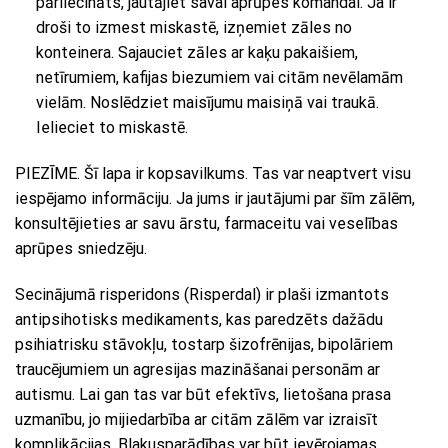
pārliecināts, jautājiet savai aprūpes komandai. Ja ir
droši to izmest miskastē, izņemiet zāles no
konteinera. Sajauciet zāles ar kaķu pakaišiem,
netīrumiem, kafijas biezumiem vai citām nevēlamām
vielām. Noslēdziet maisījumu maisiņā vai traukā.
Ielieciet to miskastē.
PIEZĪME. Šī lapa ir kopsavilkums. Tas var neaptvert visu
iespējamo informāciju. Ja jums ir jautājumi par šīm zālēm,
konsultējieties ar savu ārstu, farmaceitu vai veselības
aprūpes sniedzēju.
Secinājumā risperidons (Risperdal) ir plaši izmantots
antipsihotisks medikaments, kas paredzēts dažādu
psihiatrisku stāvokļu, tostarp šizofrēnijas, bipolāriem
traucējumiem un agresijas mazināšanai personām ar
autismu. Lai gan tas var būt efektīvs, lietošana prasa
uzmanību, jo mijiedarbība ar citām zālēm var izraisīt
komplikācijas. Blakusparādības var būt ievērojamas,