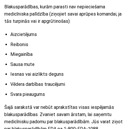
Blakusparādības, kurām parasti nav nepieciešama
medicīniska palīdzība (ziņojiet savai aprūpes komandai, ja
tās turpinās vai ir apgrūtinošas):
Aizcietējums
Reibonis
Miegainība
Sausa mute
Iesnas vai aizlikts deguns
Vēdera darbības traucējumi
Svara pieaugums
Šajā sarakstā var nebūt aprakstītas visas iespējamās
blakusparādības. Zvaniet savam ārstam, lai saņemtu
medicīnisku padomu par blakusparādībām. Jūs varat ziņot
par blakusparādībām FDA pa 1-800-FDA-1088.