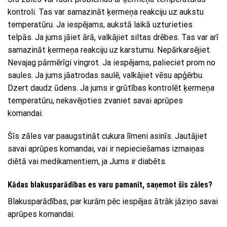
kontroli. Tas var samazināt ķermeņa reakciju uz aukstu
temperatūru. Ja iespējams, aukstā laikā uzturieties
telpās. Ja jums jāiet ārā, valkājiet siltas drēbes. Tas var arī
samazināt ķermeņa reakciju uz karstumu. Nepārkarsējiet.
Nevajag pārmērīgi vingrot. Ja iespējams, palieciet prom no
saules. Ja jums jāatrodas saulē, valkājiet vēsu apģērbu.
Dzert daudz ūdens. Ja jums ir grūtības kontrolēt ķermeņa
temperatūru, nekavējoties zvaniet savai aprūpes
komandai.
Šīs zāles var paaugstināt cukura līmeni asinīs. Jautājiet
savai aprūpes komandai, vai ir nepieciešamas izmaiņas
diētā vai medikamentiem, ja Jums ir diabēts.
Kādas blakusparādības es varu pamanīt, saņemot šīs zāles?
Blakusparādības, par kurām pēc iespējas ātrāk jāziņo savai
aprūpes komandai: