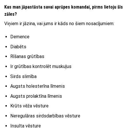
Kas man jāpastāsta savai aprūpes komandai, pirms lietoju šīs
zāles?
Viņiem ir jāzina, vai jums ir kāds no šiem nosacījumiem:
Demence
Diabēts
Rīšanas grūtības
Ir grūtības kontrolēt muskuļus
Sirds slimība
Augsts holesterīna līmenis
Augsts prolaktīna līmenis
Krūts vēža vēsture
Neregulāras sirdsdarbības vēsture
Insulta vēsture