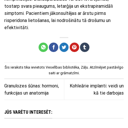
tostarp svara pieaugums, letarģija un ekstrapiramidāli
simptomi. Pacientiem jākonsultējas ar ārstu pirms
risperidona lietošanas, lai nodrošinātu tā drošumu un
efektivitāti.
Šis ieraksts tika ievietots
Veselības bibliotēka
,
Zāļu
. Atzīmējiet
pastāvīgo
saiti
ar grāmatzīmi.
Granulozes šūnas: hormoni,
Kohleārie implanti: veidi un
funkcijas un anatomija
kā tie darbojas
JŪS VARĒTU INTERESĒT: