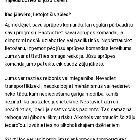
mijiedarboties ar jūsu zālēm.
Kas jāievēro, lietojot šīs zāles?
Apmeklējiet savu aprūpes komandu, lai regulāri pārbaudītu
savu progresu. Pastāstiet savai aprūpes komandai, ja
simptomi nesāk uzlaboties vai pasliktinās. Nepārtrauciet
lietošanu, izņemot pēc jūsu aprūpes komandas ieteikuma.
Jums var attīstīties smaga reakcija. Jūsu aprūpes
komanda jums pateiks, cik daudz zāļu jālieto.
Jums var rasties reibonis vai miegainība. Nevadiet
transportlīdzekli, neapkalpojiet mehānismus vai nedariet
neko tādu, kam nepieciešama garīga modrība, kamēr
nezināt, kā šīs zāles jūs ietekmē. Nestāviet ātri un
nesēdieties, īpaši, ja esat vecāks pacients. Tas samazina
reiboņa vai ģīboņa lēkmju risku. Alkohols var traucēt šo zāļu
iedarbību. Izvairieties no alkoholiskajiem dzērieniem.
Šīs zāles var radīt problēmas ar ķermeņa temperatūras