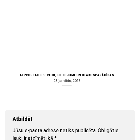
ALPROSTADILS: VEIDI, LIETOJUMI UN BLAKUSPARĀDĪBAS
23 janvāris, 2025
Atbildēt
Jūsu e-pasta adrese netiks publicēta.
Obligātie
lauki ir atzīmēti kā
*