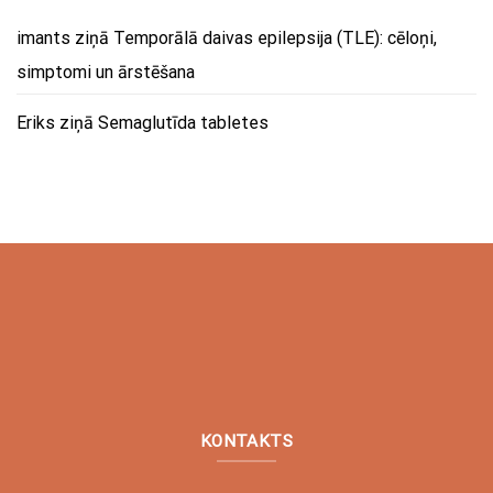
imants
ziņā
Temporālā daivas epilepsija (TLE): cēloņi,
simptomi un ārstēšana
Eriks
ziņā
Semaglutīda tabletes
KONTAKTS