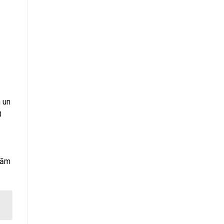
 un
0
jām