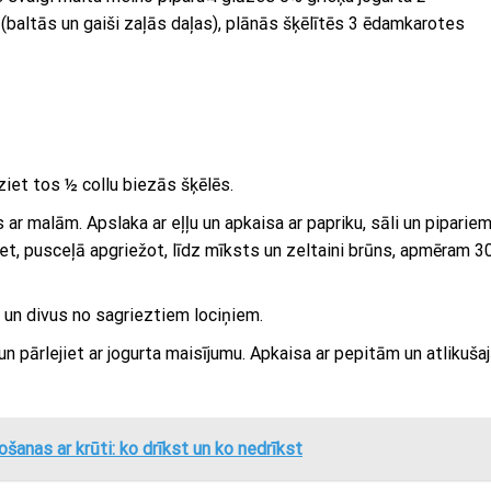
(baltās un gaiši zaļās daļas), plānās šķēlītēs 3 ēdamkarotes
iet tos ½ collu biezās šķēlēs.
ar malām. Apslaka ar eļļu un apkaisa ar papriku, sāli un pipariem
iet, pusceļā apgriežot, līdz mīksts un zeltaini brūns, apmēram 3
u un divus no sagrieztiem lociņiem.
un pārlejiet ar jogurta maisījumu. Apkaisa ar pepitām un atlikuša
šanas ar krūti: ko drīkst un ko nedrīkst