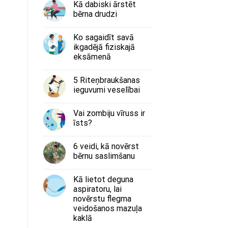
Kā dabiski ārstēt
bērna drudzi
Ko sagaidīt savā
ikgadējā fiziskajā
eksāmenā
5 Riteņbraukšanas
ieguvumi veselībai
Vai zombiju vīruss ir
īsts?
6 veidi, kā novērst
bērnu saslimšanu
Kā lietot deguna
aspiratoru, lai
novērstu flegma
veidošanos mazuļa
kaklā