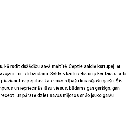
, kā radīt dažādību savā maltītē. Ceptie saldie kartupeļi ar
tavojami un ļoti baudāmi. Saldais kartupelis un pikantais sīpolu
m pievienotas pepitas, kas sniegs īpašu kruasējošu garšu. Šis
mpurus un iepriecinās jūsu viesus, būdams gan garšīgs, gan
 recepti un pārsteidziet savus mīļotos ar šo jauko garšu