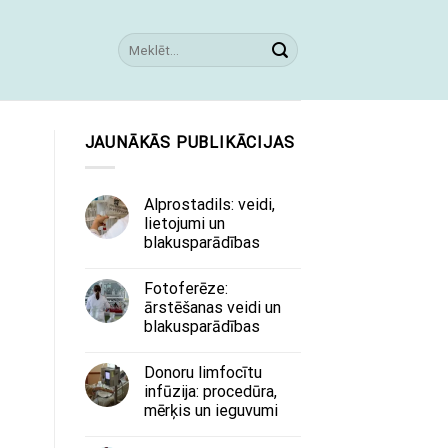
JAUNĀKĀS PUBLIKĀCIJAS
Alprostadils: veidi,
lietojumi un
blakusparādības
Fotoferēze:
ārstēšanas veidi un
blakusparādības
Donoru limfocītu
infūzija: procedūra,
mērķis un ieguvumi