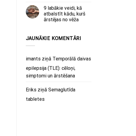
9 labākie veidi, kā
atbalstīt kādu, kurš
ārstējas no vēža
JAUNĀKIE KOMENTĀRI
imants
ziņā
Temporālā daivas
epilepsija (TLE): cēloņi,
simptomi un ārstēšana
Eriks
ziņā
Semaglutīda
tabletes