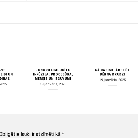
ZE:
DONORU LIMFOCĪTU
KĀ DABISKI ĀRSTĒT
EIDI UN
INFŪZIJA: PROCEDŪRA,
BĒRNA DRUDZI
DĪBAS
MĒRĶIS UN IEGUVUMI
19 janvāris, 2025
 2025
19 janvāris, 2025
Obligātie lauki ir atzīmēti kā
*