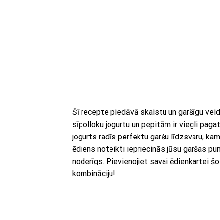
Šī recepte piedāvā skaistu un garšīgu veidu
sīpolloku jogurtu un pepitām ir viegli paga
jogurts radīs perfektu garšu līdzsvaru, ka
ēdiens noteikti iepriecinās jūsu garšas pu
noderīgs. Pievienojiet savai ēdienkartei šo
kombināciju!