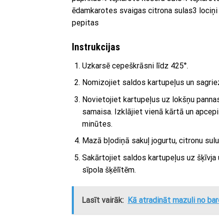
ēdamkarotes svaigas citrona sulas3 lociņi 
pepitas
Instrukcija
s
Uzkarsē cepeškrāsni līdz 425°.
Nomizojiet saldos kartupeļus un sagriez
Novietojiet kartupeļus uz lokšņu pannas 
samaisa. Izklājiet vienā kārtā un apcep
minūtes.
Mazā bļodiņā sakuļ jogurtu, citronu sul
Sakārtojiet saldos kartupeļus uz šķīvja 
sīpola šķēlītēm.
Lasīt vairāk:
Kā atradināt mazuli no baro