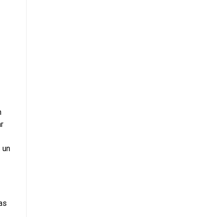
n
r
 un
as