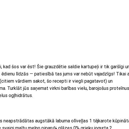
, kad šos var ēst! Šie grauzdētie saldie kartupeļi ir tik garšīgi u
 ēdienu līdzās — patiesībā tas jums var nebūt vajadzīgs! Tikai a
itiem vārdiem sakot, šo recepti ir viegli pagatavot) un
a. Turklāt jūs saņemat virkni barības vielu, barojošus proteīnus
elus ogļhidrātus.
s neapstrādātas augstākā labuma olīveļļas 1 tējkarote kūpināt
e svaigi maltu melno piparu¼ glāzes 0% grieķu jogurta 2