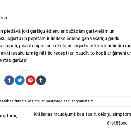
esu.
un piedāvā ļoti garšīgu ēdienu ar dažādām garšvielām un
oku jogurtu un pepitām ir lielisks ēdiens gan vakariņu galdu
 kartupeļi, pikanti sīpoli un krēmīgais jogurts ar krustnagliņām ra
teikti iesaku izmēģināt šo recepti un baudīt to kopā ar ģimeni u
santas garšas!
eselības žurnāls
. Atzīmējiet
pastāvīgo saiti
ar grāmatzīmi.
Krāšanas traucējumi: kas tas ir, cēloņi, simptom
simptomi,
ārstēšana