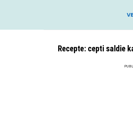
Skip
to
VE
content
Recepte: cepti saldie k
PUB
01
Mai