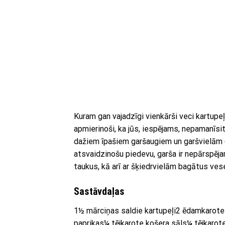
Kuram gan vajadzīgi vienkārši veci kartupeļi
apmierinoši, ka jūs, iespējams, nepamanīsit
dažiem īpašiem garšaugiem un garšvielām (c
atsvaidzinošu piedevu, garša ir nepārspējam
taukus, kā arī ar šķiedrvielām bagātus ves
Sastāvdaļas
1½ mārciņas saldie kartupeļi2 ēdamkarote
paprikas¼ tējkarote košera sāls¼ tējkarot