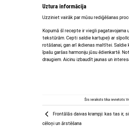
Uztura informācija
Uzziniet vairāk par mūsu rediģēšanas proc
Kopumā šī recepte ir viegli pagatavojama 
tekstūrām. Cepti saldie kartupeļi ar sīpoll
rotāšanai, gan arī ikdienas maltītei. Saldie
īpašu garšas harmoniju jūsu ēdienkartē. No
draugiem. Aicinu izbaudīt jaunas un intere
Šis ieraksts tika ievietots
V
Frontālās daivas krampji: kas tas ir, 
cēloņi un ārstēšana