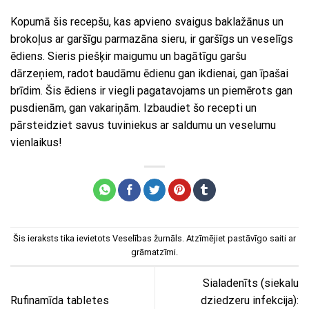
Kopumā šis recepšu, kas apvieno svaigus baklažānus un
brokoļus ar garšīgu parmazāna sieru, ir garšīgs un veselīgs
ēdiens. Sieris piešķir maigumu un bagātīgu garšu
dārzeņiem, radot baudāmu ēdienu gan ikdienai, gan īpašai
brīdim. Šis ēdiens ir viegli pagatavojams un piemērots gan
pusdienām, gan vakariņām. Izbaudiet šo recepti un
pārsteidziet savus tuviniekus ar saldumu un veselumu
vienlaikus!
Šis ieraksts tika ievietots
Veselības žurnāls
. Atzīmējiet
pastāvīgo saiti
ar
grāmatzīmi.
Sialadenīts (siekalu
Rufinamīda tabletes
dziedzeru infekcija):