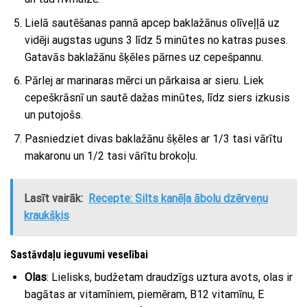
Lielā sautēšanas pannā apcep baklažānus olīveļļā uz
vidēji augstas uguns 3 līdz 5 minūtes no katras puses.
Gatavās baklažānu šķēles pārnes uz cepešpannu.
Pārlej ar marinaras mērci un pārkaisa ar sieru. Liek
cepeškrāsnī un sautē dažas minūtes, līdz siers izkusis
un putojošs.
Pasniedziet divas baklažānu šķēles ar 1/3 tasi vārītu
makaronu un 1/2 tasi vārītu brokoļu.
Lasīt vairāk:
Recepte: Silts kanēļa ābolu dzērveņu
kraukšķis
Sastāvdaļu ieguvumi veselībai
Olas
: Lielisks, budžetam draudzīgs uztura avots, olas ir
bagātas ar vitamīniem, piemēram, B12 vitamīnu, E