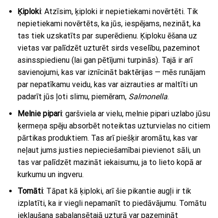
Ķiploki
: Atzīsim, ķiploki ir nepietiekami novērtēti. Tik
nepietiekami novērtēts, ka jūs, iespējams, nezināt, ka
tas tiek uzskatīts par superēdienu. Ķiploku ēšana uz
vietas var palīdzēt uzturēt sirds veselību, pazeminot
asinsspiedienu (lai gan pētījumi turpinās). Tajā ir arī
savienojumi, kas var iznīcināt baktērijas — mēs runājam
par nepatīkamu veidu, kas var aizrauties ar maltīti un
padarīt jūs ļoti slimu, piemēram,
Salmonella
.
Melnie pipari
: garšviela ar vielu, melnie pipari uzlabo jūsu
ķermeņa spēju absorbēt noteiktas uzturvielas no citiem
pārtikas produktiem. Tas arī piešķir aromātu, kas var
neļaut jums justies nepieciešamībai pievienot sāli, un
tas var palīdzēt mazināt iekaisumu, ja to lieto kopā ar
kurkumu un ingveru.
Tomāti
: Tāpat kā ķiploki, arī šie pikantie augļi ir tik
izplatīti, ka ir viegli nepamanīt to piedāvājumu. Tomātu
iekļaušana sabalansētajā uzturā var pazemināt