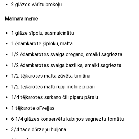
2 glāzes vārītu brokoļu
Marinara mērce
1 glāze sīpolu, sasmalcinātu
1 ēdamkarote ķiploku, malta
1/2 ēdamkarotes svaiga oregano, smalki sagriezta
1/2 ēdamkarotes svaiga bazilika, smalki sagriezta
1/2 tējkarotes malta žāvēta timiāna
1/2 tējkarotes malti rupji melnie pipari
1/4 tējkarotes sarkano čili piparu pārslu
1 tējkarote olīveļļas
6 1/4 glāzes konservētu kubiņos sagrieztu tomātu
3/4 tase dārzeņu buljona