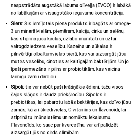
neapstrādāta augstākā labuma olīveļļa (EVOO) ir labākā
no labākajām ar visaugstāko ieguvumu koncentrāciju.
Siers
: Šis iemīļotais piena produkts ir bagāts ar omega-
3 un minerālvielām, piemēram, kalciju, cinku un selēnu,
kas stiprina jūsu kaulus, uzlabo imunitāti un uztur
vairogdziedzera veselību. Kazeīns un sūkalas ir
pilnvērtīgi olbaltumvielas sierā, kas var aizsargāt jūsu
mutes veselību, cīnoties ar kaitīgajām baktērijām. Un jo
īpaši parmezāns ir pilns ar probiotikām, kas veicina
laimīgu zarnu darbību.
Sīpoli
: tie var nebūt paši krāšņākie ēdieni, taču visos
šajos slāņos ir daudz priekšrocību. Sīpolos ir
prebiotikas, lai pabarotu labās baktērijas, kas dzīvo jūsu
zarnās, kā arī šķiedrvielas, C vitamīns un flavonoīdi, lai
stiprinātu imūnsistēmu un nomāktu iekaisumu.
Flavonoīds, ko sauc par kvercetīnu, var arī palīdzēt
aizsargāt jūs no sirds slimībām.