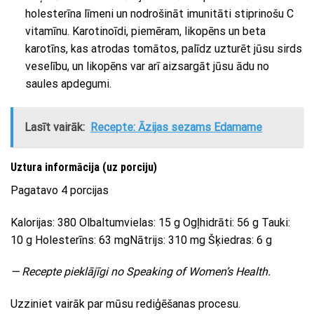
holesterīna līmeni un nodrošināt imunitāti stiprinošu C
vitamīnu. Karotinoīdi, piemēram, likopēns un beta
karotīns, kas atrodas tomātos, palīdz uzturēt jūsu sirds
veselību, un likopēns var arī aizsargāt jūsu ādu no
saules apdegumi.
Lasīt vairāk:
Recepte: Āzijas sezams Edamame
Uztura informācija (uz porciju)
Pagatavo 4 porcijas
Kalorijas: 380 Olbaltumvielas: 15 g Ogļhidrāti: 56 g Tauki:
10 g Holesterīns: 63 mgNātrijs: 310 mg Šķiedras: 6 g
— Recepte pieklājīgi no Speaking of Women’s Health.
Uzziniet vairāk par mūsu rediģēšanas procesu.