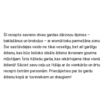
Šī recepte savieno divas gardas dārzeņu šķirnes –
baklažānus un brokoļus – ar aromātisku parmežāna sieru.
Šie sastāvdaļas veido ne tikai veselīgu, bet arī garšīgu
ēdienu, kas būs lielisks ideāls ēdiens ikvienam gourma
mīļotājam. Īsta itāliešu garša, kas iekārtojama tikai vienā
ēdienā! Sāciet savu ceļu uz Itāliju ar šo vienkāršo un ērtu
recepti četrām personām. Priecājieties par šo gardu
ēdienu kopā ar tuviniekiem un draugiem!