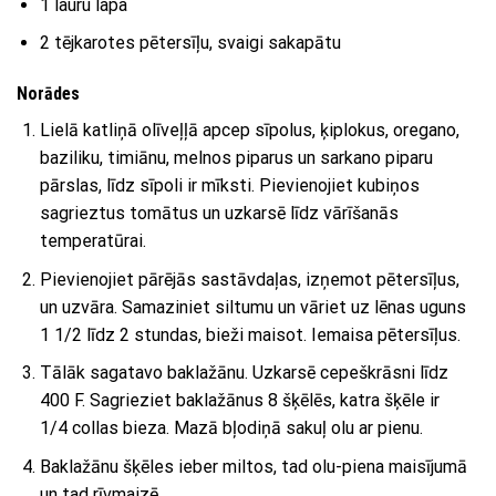
1 lauru lapa
2 tējkarotes pētersīļu, svaigi sakapātu
Norādes
Lielā katliņā olīveļļā apcep sīpolus, ķiplokus, oregano,
baziliku, timiānu, melnos piparus un sarkano piparu
pārslas, līdz sīpoli ir mīksti. Pievienojiet kubiņos
sagrieztus tomātus un uzkarsē līdz vārīšanās
temperatūrai.
Pievienojiet pārējās sastāvdaļas, izņemot pētersīļus,
un uzvāra. Samaziniet siltumu un vāriet uz lēnas uguns
1 1/2 līdz 2 stundas, bieži maisot. Iemaisa pētersīļus.
Tālāk sagatavo baklažānu. Uzkarsē cepeškrāsni līdz
400 F. Sagrieziet baklažānus 8 šķēlēs, katra šķēle ir
1/4 collas bieza. Mazā bļodiņā sakuļ olu ar pienu.
Baklažānu šķēles ieber miltos, tad olu-piena maisījumā
un tad rīvmaizē.