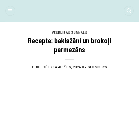
Skip
to
content
VESELĪBAS ŽURNĀLS
Recepte: baklažāni un brokoļi
parmezāns
PUBLICĒTS
14 APRĪLIS, 2024
BY
SFOMCSYS
14
Apr