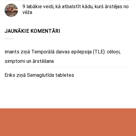
9 labākie veidi, kā atbalstīt kādu, kurš ārstējas no
vēža
JAUNĀKIE KOMENTĀRI
imants
ziņā
Temporālā daivas epilepsija (TLE): cēloņi,
simptomi un ārstēšana
Eriks
ziņā
Semaglutīda tabletes