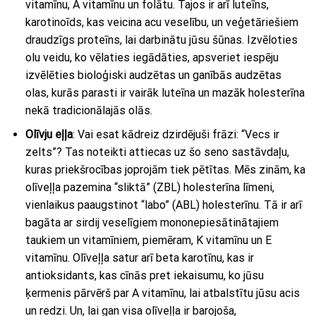
vitamīnu, A vitamīnu un folātu. Tajos ir arī luteīns,
karotinoīds, kas veicina acu veselību, un veģetāriešiem
draudzīgs proteīns, lai darbinātu jūsu šūnas. Izvēloties
olu veidu, ko vēlaties iegādāties, apsveriet iespēju
izvēlēties bioloģiski audzētas un ganībās audzētas
olas, kurās parasti ir vairāk luteīna un mazāk holesterīna
nekā tradicionālajās olās.
Olīvju eļļa
: Vai esat kādreiz dzirdējuši frāzi: “Vecs ir
zelts”? Tas noteikti attiecas uz šo seno sastāvdaļu,
kuras priekšrocības joprojām tiek pētītas. Mēs zinām, ka
olīveļļa pazemina “sliktā” (ZBL) holesterīna līmeni,
vienlaikus paaugstinot “labo” (ABL) holesterīnu. Tā ir arī
bagāta ar sirdij veselīgiem mononepiesātinātajiem
taukiem un vitamīniem, piemēram, K vitamīnu un E
vitamīnu. Olīveļļa satur arī beta karotīnu, kas ir
antioksidants, kas cīnās pret iekaisumu, ko jūsu
ķermenis pārvērš par A vitamīnu, lai atbalstītu jūsu acis
un redzi. Un, lai gan visa olīveļļa ir barojoša,