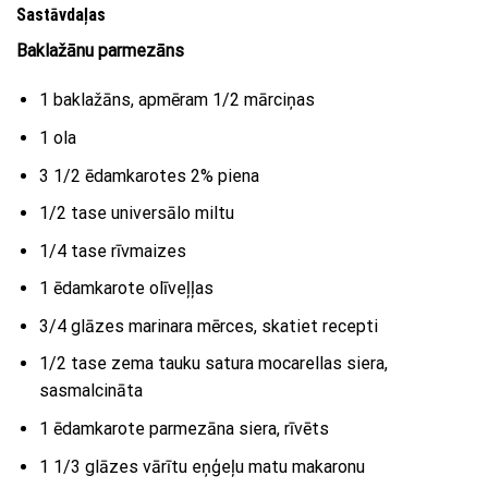
Sastāvdaļas
Baklažānu parmezāns
1 baklažāns, apmēram 1/2 mārciņas
1 ola
3 1/2 ēdamkarotes 2% piena
1/2 tase universālo miltu
1/4 tase rīvmaizes
1 ēdamkarote olīveļļas
3/4 glāzes marinara mērces, skatiet recepti
1/2 tase zema tauku satura mocarellas siera,
sasmalcināta
1 ēdamkarote parmezāna siera, rīvēts
1 1/3 glāzes vārītu eņģeļu matu makaronu