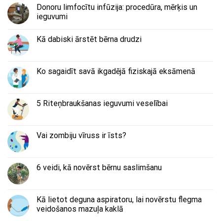
Donoru limfocītu infūzija: procedūra, mērķis un
ieguvumi
Kā dabiski ārstēt bērna drudzi
Ko sagaidīt savā ikgadējā fiziskajā eksāmenā
5 Riteņbraukšanas ieguvumi veselībai
Vai zombiju vīruss ir īsts?
6 veidi, kā novērst bērnu saslimšanu
Kā lietot deguna aspiratoru, lai novērstu flegma
veidošanos mazuļa kaklā