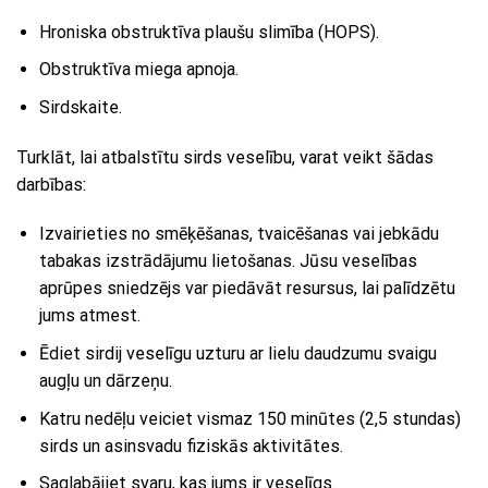
Hroniska obstruktīva plaušu slimība (HOPS).
Obstruktīva miega apnoja.
Sirdskaite.
Turklāt, lai atbalstītu sirds veselību, varat veikt šādas
darbības:
Izvairieties no smēķēšanas, tvaicēšanas vai jebkādu
tabakas izstrādājumu lietošanas. Jūsu veselības
aprūpes sniedzējs var piedāvāt resursus, lai palīdzētu
jums atmest.
Ēdiet sirdij veselīgu uzturu ar lielu daudzumu svaigu
augļu un dārzeņu.
Katru nedēļu veiciet vismaz 150 minūtes (2,5 stundas)
sirds un asinsvadu fiziskās aktivitātes.
Saglabājiet svaru, kas jums ir veselīgs.