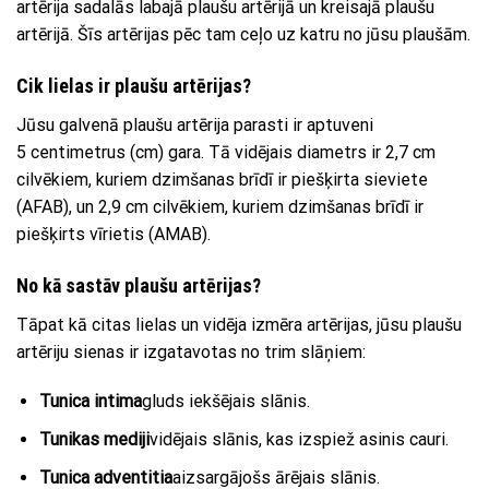
artērija sadalās labajā plaušu artērijā un kreisajā plaušu
artērijā. Šīs artērijas pēc tam ceļo uz katru no jūsu plaušām.
Cik lielas ir plaušu artērijas?
Jūsu galvenā plaušu artērija parasti ir aptuveni
5 centimetrus (cm) gara. Tā vidējais diametrs ir 2,7 cm
cilvēkiem, kuriem dzimšanas brīdī ir piešķirta sieviete
(AFAB), un 2,9 cm cilvēkiem, kuriem dzimšanas brīdī ir
piešķirts vīrietis (AMAB).
No kā sastāv plaušu artērijas?
Tāpat kā citas lielas un vidēja izmēra artērijas, jūsu plaušu
artēriju sienas ir izgatavotas no trim slāņiem:
Tunica intima
gluds iekšējais slānis.
Tunikas mediji
vidējais slānis, kas izspiež asinis cauri.
Tunica adventitia
aizsargājošs ārējais slānis.