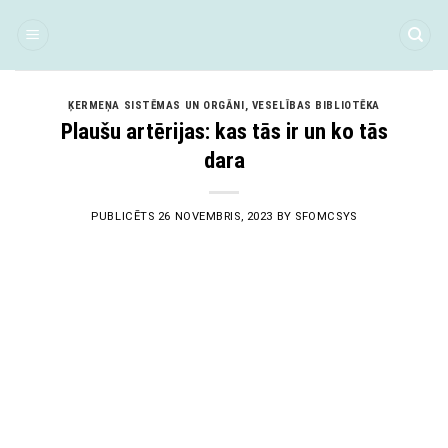
Skip
to
content
ĶERMEŅA SISTĒMAS UN ORGĀNI
,
VESELĪBAS BIBLIOTĒKA
Plaušu artērijas: kas tās ir un ko tās
dara
PUBLICĒTS
26 NOVEMBRIS, 2023
BY
SFOMCSYS
26
Nov