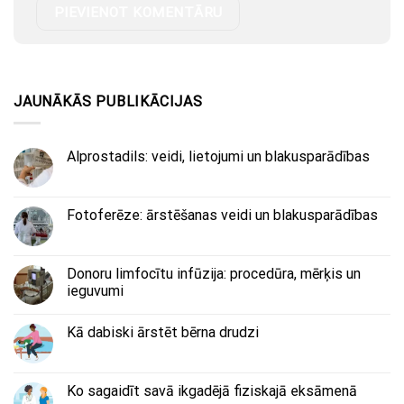
JAUNĀKĀS PUBLIKĀCIJAS
Alprostadils: veidi, lietojumi un blakusparādības
Fotoferēze: ārstēšanas veidi un blakusparādības
Donoru limfocītu infūzija: procedūra, mērķis un
ieguvumi
Kā dabiski ārstēt bērna drudzi
Ko sagaidīt savā ikgadējā fiziskajā eksāmenā