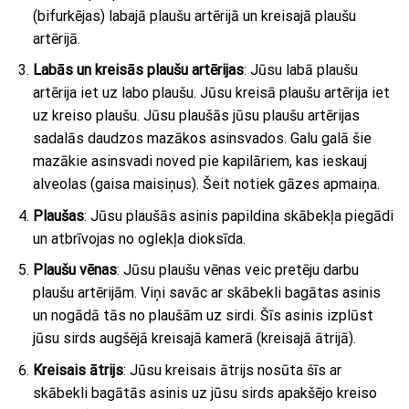
(bifurkējas) labajā plaušu artērijā un kreisajā plaušu
artērijā.
Labās un kreisās plaušu artērijas
: Jūsu labā plaušu
artērija iet uz labo plaušu. Jūsu kreisā plaušu artērija iet
uz kreiso plaušu. Jūsu plaušās jūsu plaušu artērijas
sadalās daudzos mazākos asinsvados. Galu galā šie
mazākie asinsvadi noved pie kapilāriem, kas ieskauj
alveolas (gaisa maisiņus). Šeit notiek gāzes apmaiņa.
Plaušas
: Jūsu plaušās asinis papildina skābekļa piegādi
un atbrīvojas no oglekļa dioksīda.
Plaušu vēnas
: Jūsu plaušu vēnas veic pretēju darbu
plaušu artērijām. Viņi savāc ar skābekli bagātas asinis
un nogādā tās no plaušām uz sirdi. Šīs asinis izplūst
jūsu sirds augšējā kreisajā kamerā (kreisajā ātrijā).
Kreisais ātrijs
: Jūsu kreisais ātrijs nosūta šīs ar
skābekli bagātās asinis uz jūsu sirds apakšējo kreiso