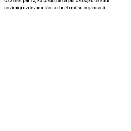
Uzziniet par to, kā plaušu artērijas darbojas un kādi
nozīmīgi uzdevumi tām uzticēti mūsu organismā.