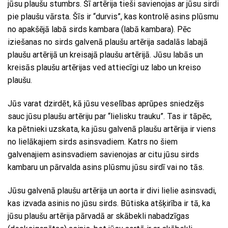
jūsu plaušu stumbrs. Šī artērija tieši savienojas ar jūsu sirdi
pie plaušu vārsta. Šīs ir “durvis”, kas kontrolē asins plūsmu
no apakšējā labā sirds kambara (labā kambara). Pēc
iziešanas no sirds galvenā plaušu artērija sadalās labajā
plaušu artērijā un kreisajā plaušu artērijā. Jūsu labās un
kreisās plaušu artērijas ved attiecīgi uz labo un kreiso
plaušu.
Jūs varat dzirdēt, kā jūsu veselības aprūpes sniedzējs
sauc jūsu plaušu artēriju par “lielisku trauku”. Tas ir tāpēc,
ka pētnieki uzskata, ka jūsu galvenā plaušu artērija ir viens
no lielākajiem sirds asinsvadiem. Katrs no šiem
galvenajiem asinsvadiem savienojas ar citu jūsu sirds
kambaru un pārvalda asins plūsmu jūsu sirdī vai no tās.
Jūsu galvenā plaušu artērija un aorta ir divi lielie asinsvadi,
kas izvada asinis no jūsu sirds. Būtiska atšķirība ir tā, ka
jūsu plaušu artērija pārvadā ar skābekli nabadzīgas