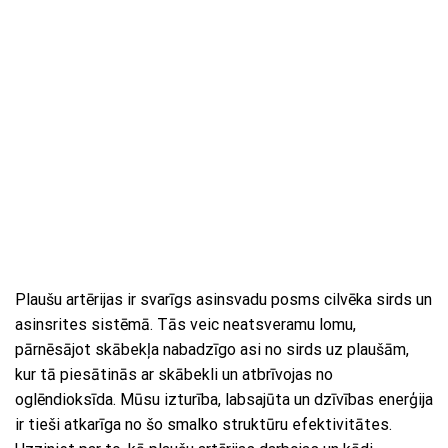
Plaušu artērijas ir svarīgs asinsvadu posms cilvēka sirds un
asinsrites sistēmā. Tās veic neatsveramu lomu,
pārnēsājot skābekļa nabadzīgo asi no sirds uz plaušām,
kur tā piesātinās ar skābekli un atbrīvojas no
oglēndioksīda. Mūsu izturība, labsajūta un dzīvības enerģija
ir tieši atkarīga no šo smalko struktūru efektivitātes.