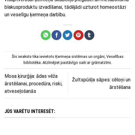
blakusproduktu izvadīšanai, tādējādi uzturot homeostāzi
un veselīgu ķermeņa darbību.
Šis ieraksts tika ievietots
Ķermeņa sistēmas un orgāni
,
Veselības
bibliotēka
. Atzīmējiet
pastāvīgo saiti
ar grāmatzīmi.
Mosa ķirurģija: ādas vēža
Žultspūšļa sāpes: cēloņi un
ārstēšanai, procedūra, riski,
ārstēšana
atveseļošanās
JŪS VARĒTU INTERESĒT: