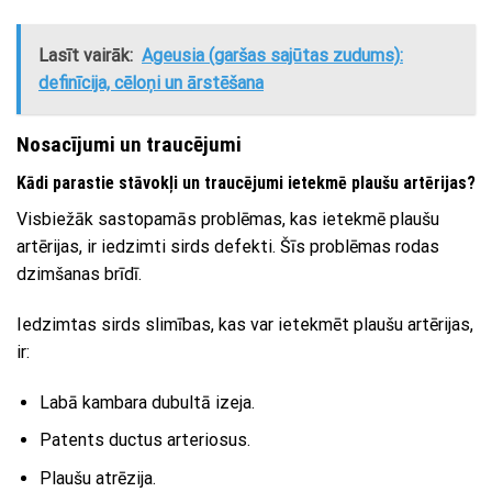
Lasīt vairāk:
Ageusia (garšas sajūtas zudums):
definīcija, cēloņi un ārstēšana
Nosacījumi un traucējumi
Kādi parastie stāvokļi un traucējumi ietekmē plaušu artērijas?
Visbiežāk sastopamās problēmas, kas ietekmē plaušu
artērijas, ir iedzimti sirds defekti. Šīs problēmas rodas
dzimšanas brīdī.
Iedzimtas sirds slimības, kas var ietekmēt plaušu artērijas,
ir:
Labā kambara dubultā izeja.
Patents ductus arteriosus.
Plaušu atrēzija.