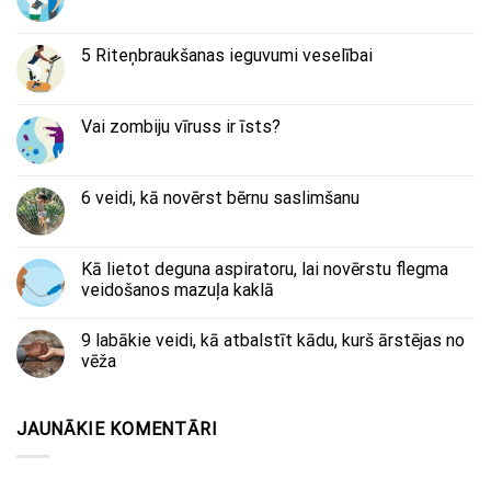
5 Riteņbraukšanas ieguvumi veselībai
Vai zombiju vīruss ir īsts?
6 veidi, kā novērst bērnu saslimšanu
Kā lietot deguna aspiratoru, lai novērstu flegma
veidošanos mazuļa kaklā
9 labākie veidi, kā atbalstīt kādu, kurš ārstējas no
vēža
JAUNĀKIE KOMENTĀRI