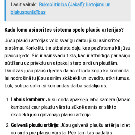
Lasīt vairāk:
Ruksolitinibs (Jakafi): lietojumi un
blakusparādības
Kādu lomu asinsrites sistēmā spēlē plaušu artērijas?
Jūsu plaušu artērijas veic svarīgu darbu jūsu asinsrites
sistēmai. Konkrēti, tie atbalsta daļu, kas pazīstama kā jūsu
plaušu ķēde. Šis ir asinsvadu tīkls, kas ir atbildīgs par asiņu
sūtīšanu uz priekšu un atpakaļ starp sirdi un plaušām.
Daudzas jūsu plaušu ķēdes daļas strādā kopā kā komanda,
lai nodrošinātu jūsu asinīm skābekli un izvadītu atkritumus.
Lūk, soli pa solim šī komandas darba sadalījums.
Labais kambara
: Jūsu sirds apakšējā labā kamera (labais
kambara) caur plaušu vārstu sūknē asinis ar slikto
skābekli jūsu galvenajā plaušu artērijā.
Galvenā plaušu artērija
: Jūsu galvenā plaušu artērija iziet
no sirds pie plaušu vārsta. Pēc tam tas sadalās