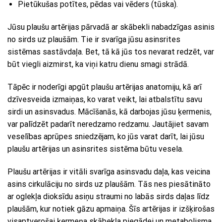
Pietūkušas potītes, pēdas vai vēders (tūska).
Jūsu plaušu artērijas pārvadā ar skābekli nabadzīgas asinis
no sirds uz plaušām. Tie ir svarīga jūsu asinsrites
sistēmas sastāvdaļa. Bet, tā kā jūs tos nevarat redzēt, var
būt viegli aizmirst, ka viņi katru dienu smagi strādā.
Tāpēc ir noderīgi apgūt plaušu artērijas anatomiju, kā arī
dzīvesveida izmaiņas, ko varat veikt, lai atbalstītu savu
sirdi un asinsvadus. Mācīšanās, kā darbojas jūsu ķermenis,
var palīdzēt padarīt neredzamo redzamu. Jautājiet savam
veselības aprūpes sniedzējam, ko jūs varat darīt, lai jūsu
plaušu artērijas un asinsrites sistēma būtu vesela.
Plaušu artērijas ir vitāli svarīga asinsvadu daļa, kas veicina
asins cirkulāciju no sirds uz plaušām. Tās nes piesātināto
ar oglekļa dioksīdu asiņu straumi no labās sirds daļas līdz
plaušām, kur notiek gāzu apmaiņa. Šīs artērijas ir izšķirošas
visaptverošai ķermeņa skābekļa piegādei un metabolisma