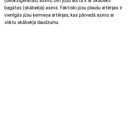
(deoksigenētas) asinis, bet jūsu aortā ir ar skābekli
bagātas (skābekļa) asinis. Faktiski jūsu plaušu artērijas ir
vienīgās jūsu ķermeņa artērijas, kas pārvadā asinis ar
sliktu skābekļa daudzumu.