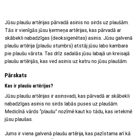
Jūsu plaušu artērijas pārvadā asinis no sirds uz plaušām.
Tās ir vienīgās jūsu ķermeņa artērijas, kas pārvadā ar
skābekli nabadzīgas (deoksigenētas) asinis. Jūsu galvenā
plaušu artērija (plaušu stumbrs) atstāj jūsu labo kambara
pie plaušu vārsta. Tas drīz sadalās jūsu labajā un kreisajā
plaušu artērijās, kas ved asinis uz katru no jūsu plaušām.
Pārskats
Kas ir plaušu artērijas?
Jūsu plaušu artērijas ir asinsvadi, kas pārvadā ar skābekli
nabadzīgas asinis no sirds labās puses uz plaušām.
Medicīnā vārds “plaušu” nozīmē kaut ko tādu, kas ietekmē
jūsu plaušas.
Jums ir viena galvenā plaušu artērija, kas pazīstama arī kā