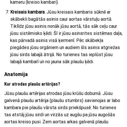
kameru (kreiso kambari).
Kreisais kambara
: Jūsu kreisais kambaris sūknē ar
skābekli bagātās asinis caur aortas vārstuļu aortā.
Tiklīdz jūsu asinis nonāk jūsu aortā, tās sāk ceļu caur
jūsu sistēmisko ķēdi. Šī ir jūsu asinsrites sistēmas daļa,
kas pārvadā asinis visā ķermenī. Pēc skābekļa
piegādes jūsu orgāniem un audiem šīs asinis atgriežas
jūsu sirds labajā ātrijā. No turienes tas ieplūst jūsu
labajā kambarī un no jauna sāk plaušu ķēdi.
Anatomija
Kur atrodas plaušu artērijas?
Jūsu plaušu artērijas atrodas jūsu krūšu dobumā. Jūsu
galvenā plaušu artērija (plaušu stumbrs) savienojas ar labo
kambara pie plaušu vārsta sirds priekšpusē. No turienes
tas atstāj jūsu sirdi un virzās uz augšu pa jūsu augošās
aortas kreiso pusi. Zem aortas arkas galvenā plaušu