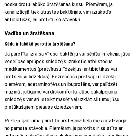
noskaidrotu labāko ārstēšanas kursu. Piemēram, ja
kanalizācijā tiek atrastas baktērijas, viņi izrakstīs
antibiotikas, lai ārstētu šo stāvokli.
Vadība un ārstēšana
Kāda ir labākā parotīta ārstēšana?
Ja parotītu izraisa vīrusu, baktēriju vai sēnīšu infekcija, jūsu
veselības aprūpes sniedzējs izrakstīs atbilstošus
medikamentus (pretvīrusu līdzekļus, antibiotikas vai
pretsēnīšu līdzekļus). Bezrecepšu pretsāpju līdzekļi,
piemēram, acetaminofēns un ibuprofēns, var palīdzēt
mazināt jutīgumu vai diskomfortu. Jūsu pakalpojumu
sniedzējs var arī ieteikt masēt vai uzklāt siltumu jūsu
pietūkušajiem pieauss dziedzeriem.
Pretējā gadījumā parotīta ārstēšana lielā mērā ir atkarīga
no pamata stāvokļa. Piemēram, ja parotīts ir saistīts ar
autoimūnu slimību, jūsu pakalpojumu sniedzējs, iespējams,