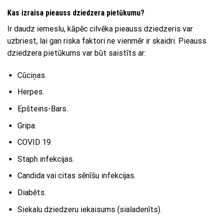
Kas izraisa pieauss dziedzera pietūkumu?
Ir daudz iemeslu, kāpēc cilvēka pieauss dziedzeris var
uzbriest, lai gan riska faktori ne vienmēr ir skaidri. Pieauss
dziedzera pietūkums var būt saistīts ar:
Cūciņas.
Herpes.
Epšteins-Bars.
Gripa.
COVID 19.
Staph infekcijas.
Candida vai citas sēnīšu infekcijas.
Diabēts.
Siekalu dziedzeru iekaisums (sialadenīts).