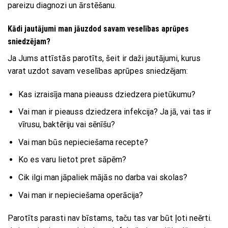
pareizu diagnozi un ārstēšanu.
Kādi jautājumi man jāuzdod savam veselības aprūpes
sniedzējam?
Ja Jums attīstās parotīts, šeit ir daži jautājumi, kurus
varat uzdot savam veselības aprūpes sniedzējam:
Kas izraisīja mana pieauss dziedzera pietūkumu?
Vai man ir pieauss dziedzera infekcija? Ja jā, vai tas ir
vīrusu, baktēriju vai sēnīšu?
Vai man būs nepieciešama recepte?
Ko es varu lietot pret sāpēm?
Cik ilgi man jāpaliek mājās no darba vai skolas?
Vai man ir nepieciešama operācija?
Parotīts parasti nav bīstams, taču tas var būt ļoti neērti.