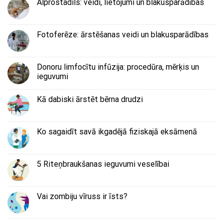
Alprostadils: veidi, lietojumi un blakusparādības
Fotoferēze: ārstēšanas veidi un blakusparādības
Donoru limfocītu infūzija: procedūra, mērķis un
ieguvumi
Kā dabiski ārstēt bērna drudzi
Ko sagaidīt savā ikgadējā fiziskajā eksāmenā
5 Riteņbraukšanas ieguvumi veselībai
Vai zombiju vīruss ir īsts?