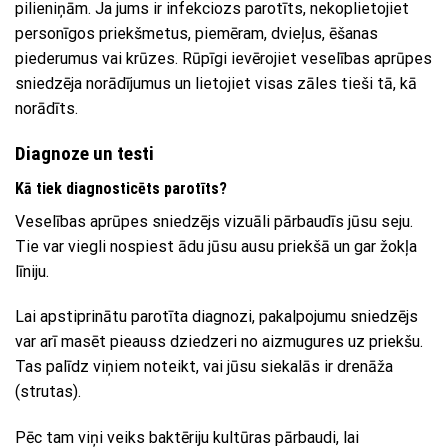
pilieniņām. Ja jums ir infekciozs parotīts, nekoplietojiet
personīgos priekšmetus, piemēram, dvieļus, ēšanas
piederumus vai krūzes. Rūpīgi ievērojiet veselības aprūpes
sniedzēja norādījumus un lietojiet visas zāles tieši tā, kā
norādīts.
Diagnoze un testi
Kā tiek diagnosticēts parotīts?
Veselības aprūpes sniedzējs vizuāli pārbaudīs jūsu seju.
Tie var viegli nospiest ādu jūsu ausu priekšā un gar žokļa
līniju.
Lai apstiprinātu parotīta diagnozi, pakalpojumu sniedzējs
var arī masēt pieauss dziedzeri no aizmugures uz priekšu.
Tas palīdz viņiem noteikt, vai jūsu siekalās ir drenāža
(strutas).
Pēc tam viņi veiks baktēriju kultūras pārbaudi, lai