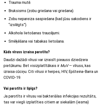
Trauma mutē.
Bruksisms (zobu griešana vai griešana).
Zobu nepareiza saspiešana (kad jūsu sakodiens ir
“izslēgts”).
Alkohola lietošanas traucējumi.
Smēķēšana vai tabakas lietošana.
Kāds vīruss izraisa parotītu?
Daudzi dažādi vīrusi var izraisīt pieauss dziedzera
pietūkumu. Bet visizplatītākais ir
MuV
— vīruss, kas
izraisa cūciņu. Citi vīrusi ir herpes, HIV, Epšteina-Barra un
COVID-19.
Vai parotīts ir lipīgs?
Ja parotīts ir vīrusu vai bakteriālas infekcijas rezultāts,
tas var viegli izplatīties citiem ar siekalām (iesma)