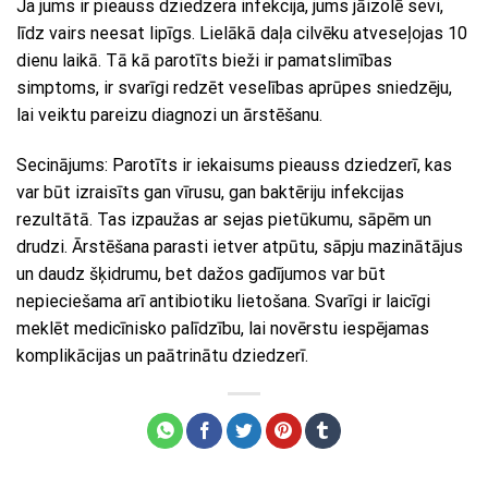
Ja jums ir pieauss dziedzera infekcija, jums jāizolē sevi,
līdz vairs neesat lipīgs. Lielākā daļa cilvēku atveseļojas 10
dienu laikā. Tā kā parotīts bieži ir pamatslimības
simptoms, ir svarīgi redzēt veselības aprūpes sniedzēju,
lai veiktu pareizu diagnozi un ārstēšanu.
Secinājums: Parotīts ir iekaisums pieauss dziedzerī, kas
var būt izraisīts gan vīrusu, gan baktēriju infekcijas
rezultātā. Tas izpaužas ar sejas pietūkumu, sāpēm un
drudzi. Ārstēšana parasti ietver atpūtu, sāpju mazinātājus
un daudz šķidrumu, bet dažos gadījumos var būt
nepieciešama arī antibiotiku lietošana. Svarīgi ir laicīgi
meklēt medicīnisko palīdzību, lai novērstu iespējamas
komplikācijas un paātrinātu dziedzerī.