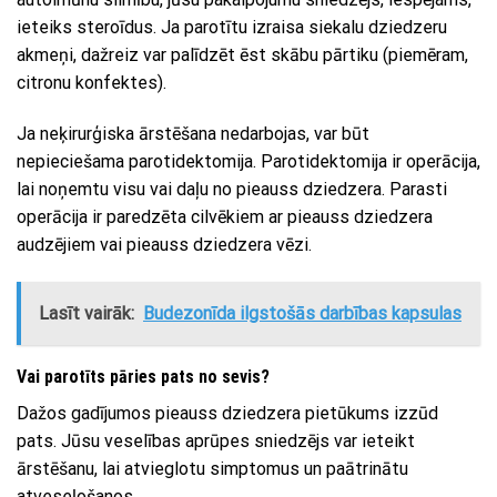
ieteiks steroīdus. Ja parotītu izraisa siekalu dziedzeru
akmeņi, dažreiz var palīdzēt ēst skābu pārtiku (piemēram,
citronu konfektes).
Ja neķirurģiska ārstēšana nedarbojas, var būt
nepieciešama parotidektomija. Parotidektomija ir operācija,
lai noņemtu visu vai daļu no pieauss dziedzera. Parasti
operācija ir paredzēta cilvēkiem ar pieauss dziedzera
audzējiem vai pieauss dziedzera vēzi.
Lasīt vairāk:
Budezonīda ilgstošās darbības kapsulas
Vai parotīts pāries pats no sevis?
Dažos gadījumos pieauss dziedzera pietūkums izzūd
pats. Jūsu veselības aprūpes sniedzējs var ieteikt
ārstēšanu, lai atvieglotu simptomus un paātrinātu
atveseļošanos.