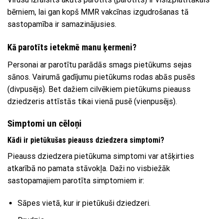
bērniem, lai gan kopš MMR vakcīnas izgudrošanas tā
sastopamība ir samazinājusies.
Kā parotīts ietekmē manu ķermeni?
Personai ar parotītu parādās smags pietūkums sejas
sānos. Vairumā gadījumu pietūkums rodas abās pusēs
(divpusējs). Bet dažiem cilvēkiem pietūkums pieauss
dziedzeris attīstās tikai vienā pusē (vienpusējs).
Simptomi un cēloņi
Kādi ir pietūkušas pieauss dziedzera simptomi?
Pieauss dziedzera pietūkuma simptomi var atšķirties
atkarībā no pamata stāvokļa. Daži no visbiežāk
sastopamajiem parotīta simptomiem ir:
Sāpes vietā, kur ir pietūkuši dziedzeri.