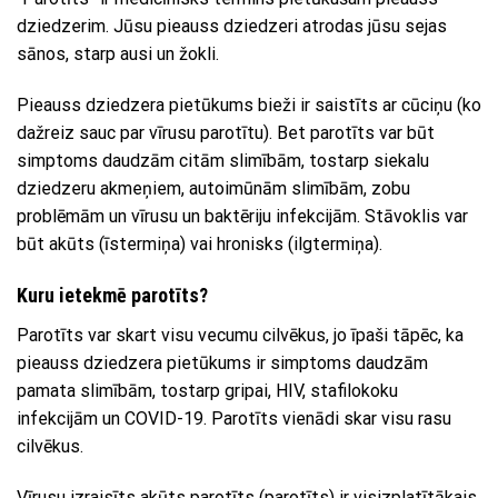
dziedzerim. Jūsu pieauss dziedzeri atrodas jūsu sejas
sānos, starp ausi un žokli.
Pieauss dziedzera pietūkums bieži ir saistīts ar cūciņu (ko
dažreiz sauc par vīrusu parotītu). Bet parotīts var būt
simptoms daudzām citām slimībām, tostarp siekalu
dziedzeru akmeņiem, autoimūnām slimībām, zobu
problēmām un vīrusu un baktēriju infekcijām. Stāvoklis var
būt akūts (īstermiņa) vai hronisks (ilgtermiņa).
Kuru ietekmē parotīts?
Parotīts var skart visu vecumu cilvēkus, jo īpaši tāpēc, ka
pieauss dziedzera pietūkums ir simptoms daudzām
pamata slimībām, tostarp gripai, HIV, stafilokoku
infekcijām un COVID-19. Parotīts vienādi skar visu rasu
cilvēkus.
Vīrusu izraisīts akūts parotīts (parotīts) ir visizplatītākais