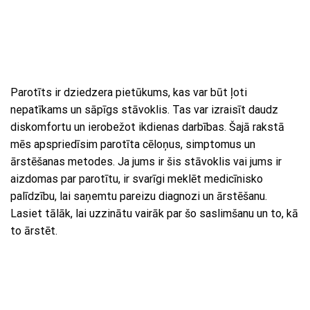
Parotīts ir dziedzera pietūkums, kas var būt ļoti
nepatīkams un sāpīgs stāvoklis. Tas var izraisīt daudz
diskomfortu un ierobežot ikdienas darbības. Šajā rakstā
mēs apspriedīsim parotīta cēloņus, simptomus un
ārstēšanas metodes. Ja jums ir šis stāvoklis vai jums ir
aizdomas par parotītu, ir svarīgi meklēt medicīnisko
palīdzību, lai saņemtu pareizu diagnozi un ārstēšanu.
Lasiet tālāk, lai uzzinātu vairāk par šo saslimšanu un to, kā
to ārstēt.