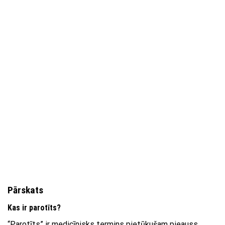
Pārskats
Kas ir parotīts?
“Parotīts” ir medicīnisks termins pietūkušam pieauss