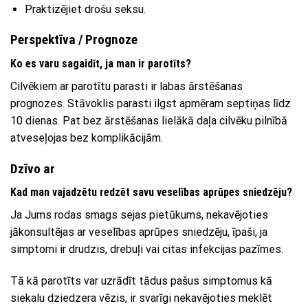
Praktizējiet drošu seksu.
Perspektīva / Prognoze
Ko es varu sagaidīt, ja man ir parotīts?
Cilvēkiem ar parotītu parasti ir labas ārstēšanas
prognozes. Stāvoklis parasti ilgst apmēram septiņas līdz
10 dienas. Pat bez ārstēšanas lielākā daļa cilvēku pilnībā
atveseļojas bez komplikācijām.
Dzīvo ar
Kad man vajadzētu redzēt savu veselības aprūpes sniedzēju?
Ja Jums rodas smags sejas pietūkums, nekavējoties
jākonsultējas ar veselības aprūpes sniedzēju, īpaši, ja
simptomi ir drudzis, drebuļi vai citas infekcijas pazīmes.
Tā kā parotīts var uzrādīt tādus pašus simptomus kā
siekalu dziedzera vēzis, ir svarīgi nekavējoties meklēt