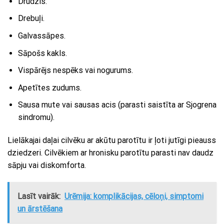
Drudzis.
Drebuļi.
Galvassāpes.
Sāpošs kakls.
Vispārējs nespēks vai nogurums.
Apetītes zudums.
Sausa mute vai sausas acis (parasti saistīta ar Sjogrena
sindromu).
Lielākajai daļai cilvēku ar akūtu parotītu ir ļoti jutīgi pieauss
dziedzeri. Cilvēkiem ar hronisku parotītu parasti nav daudz
sāpju vai diskomforta.
Lasīt vairāk:
Urēmija: komplikācijas, cēloņi, simptomi
un ārstēšana