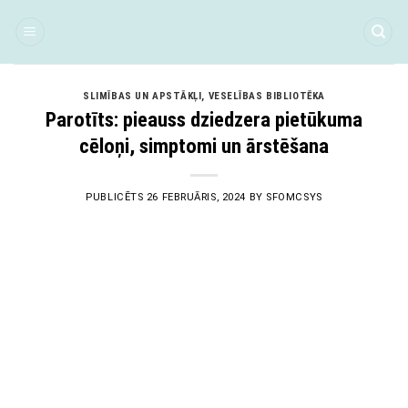
Skip
to
content
SLIMĪBAS UN APSTĀKĻI
,
VESELĪBAS BIBLIOTĒKA
Parotīts: pieauss dziedzera pietūkuma
cēloņi, simptomi un ārstēšana
PUBLICĒTS
26 FEBRUĀRIS, 2024
BY
SFOMCSYS
26
Feb