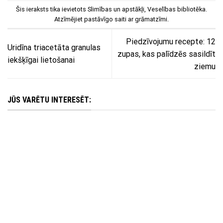
Šis ieraksts tika ievietots
Slimības un apstākļi
,
Veselības bibliotēka
.
Atzīmējiet
pastāvīgo saiti
ar grāmatzīmi.
Piedzīvojumu recepte: 12
Uridīna triacetāta granulas
zupas, kas palīdzēs sasildīt
iekšķīgai lietošanai
ziemu
JŪS VARĒTU INTERESĒT: