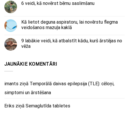
6 veidi, kā novērst bērnu saslimšanu
Kā lietot deguna aspiratoru, lai novērstu flegma
veidošanos mazuļa kaklā
9 labākie veidi, kā atbalstīt kādu, kurš ārstējas no
vēža
JAUNĀKIE KOMENTĀRI
imants
ziņā
Temporālā daivas epilepsija (TLE): cēloņi,
simptomi un ārstēšana
Eriks
ziņā
Semaglutīda tabletes