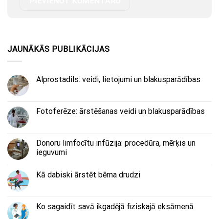
JAUNĀKĀS PUBLIKĀCIJAS
Alprostadils: veidi, lietojumi un blakusparādības
Fotoferēze: ārstēšanas veidi un blakusparādības
Donoru limfocītu infūzija: procedūra, mērķis un
ieguvumi
Kā dabiski ārstēt bērna drudzi
Ko sagaidīt savā ikgadējā fiziskajā eksāmenā