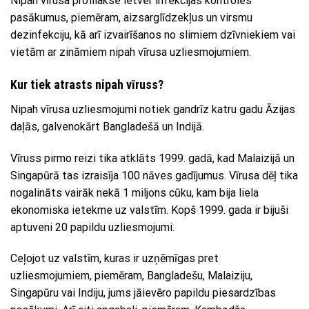
Nipah vīrusa profilakse ietver infekcijas kontroles
pasākumus, piemēram, aizsarglīdzekļus un virsmu
dezinfekciju, kā arī izvairīšanos no slimiem dzīvniekiem vai
vietām ar zināmiem nipah vīrusa uzliesmojumiem.
Kur tiek atrasts nipah vīruss?
Nipah vīrusa uzliesmojumi notiek gandrīz katru gadu Āzijas
daļās, galvenokārt Bangladešā un Indijā.
Vīruss pirmo reizi tika atklāts 1999. gadā, kad Malaizijā un
Singapūrā tas izraisīja 100 nāves gadījumus. Vīrusa dēļ tika
nogalināts vairāk nekā 1 miljons cūku, kam bija liela
ekonomiska ietekme uz valstīm. Kopš 1999. gada ir bijuši
aptuveni 20 papildu uzliesmojumi.
Ceļojot uz valstīm, kuras ir uzņēmīgas pret
uzliesmojumiem, piemēram, Bangladešu, Malaiziju,
Singapūru vai Indiju, jums jāievēro papildu piesardzības