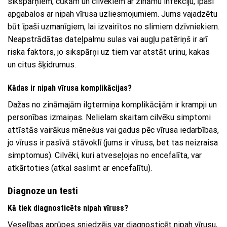
sikspārņiem, cūkām un cilvēkiem ar zināmu infekciju, īpaši
apgabalos ar nipah vīrusa uzliesmojumiem. Jums vajadzētu
būt īpaši uzmanīgiem, lai izvairītos no slimiem dzīvniekiem.
Neapstrādātas dateļpalmu sulas vai augļu patēriņš ir arī
riska faktors, jo sikspārņi uz tiem var atstāt urinu, kakas
un citus šķidrumus.
Kādas ir nipah vīrusa komplikācijas?
Dažas no zināmajām ilgtermiņa komplikācijām ir krampji un
personības izmaiņas. Nelielam skaitam cilvēku simptomi
attīstās vairākus mēnešus vai gadus pēc vīrusa iedarbības,
jo vīruss ir pasīvā stāvoklī (jums ir vīruss, bet tas neizraisa
simptomus). Cilvēki, kuri atveseļojas no encefalīta, var
atkārtoties (atkal saslimt ar encefalītu).
Diagnoze un testi
Kā tiek diagnosticēts nipah vīruss?
Veselības aprūpes sniedzējs var diagnosticēt nipah vīrusu,