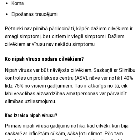
Koma.
Elpošanas traucējumi.
Pētnieki nav pilnībā pārliecināti, kāpēc dažiem cilvēkiem ir
smagi simptomi, bet citiem ir viegli simptomi. Dažiem
cilvēkiem ar vīrusu nav nekādu simptomu.
Ko nipah vīruss nodara cilvēkiem?
Nipah vīruss var būt nāvējošs cilvēkiem. Saskaņā ar Slimību
kontroles un profilakses centru (ASV), nāve var notikt 40%
līdz 75% no visiem gadījumiem. Tas ir atkarīgs no tā, cik
labi veselības aizsardzības amatpersonas var pārvaldīt
slimības uzliesmojumu.
Kas izraisa nipah vīrusu?
Pirmais nipah vīrusa gadījums notika, kad cilvēki, kuri bija
saskarē ar inficētām cūkām, sāka ļoti slimot. Pēc tam