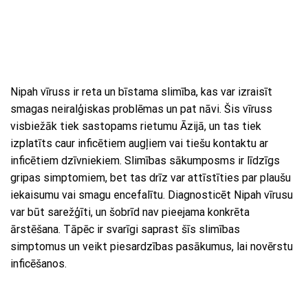
Nipah vīruss ir reta un bīstama slimība, kas var izraisīt
smagas neiralģiskas problēmas un pat nāvi. Šis vīruss
visbiežāk tiek sastopams rietumu Āzijā, un tas tiek
izplatīts caur inficētiem augļiem vai tiešu kontaktu ar
inficētiem dzīvniekiem. Slimības sākumposms ir līdzīgs
gripas simptomiem, bet tas drīz var attīstīties par plaušu
iekaisumu vai smagu encefalītu. Diagnosticēt Nipah vīrusu
var būt sarežģīti, un šobrīd nav pieejama konkrēta
ārstēšana. Tāpēc ir svarīgi saprast šīs slimības
simptomus un veikt piesardzības pasākumus, lai novērstu
inficēšanos.