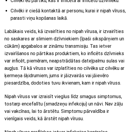
Cilvēki ēd pārtiku, kas ir inficēta ar inficētu dzīvnieku.
Cilvēki ir ciešā kontaktā ar personu, kurai ir nipah vīruss,
parasti viņu kopšanas laikā.
Labākais veids, kā izvairīties no nipah vīrusa, ir izvairīties
no saskares ar slimiem dzīvniekiem (īpaši sikspārņiem un
cūkām) apgabalos ar zināmu transmisiju. Tas ietver
izvairīšanos no pārtikas produktiem, ko inficēts dzīvnieks
var inficēt, piemēram, neapstrādātas dateļpalmu sulas vai
augļus. Tā kā vīruss var izplatīties no cilvēka uz cilvēku ar
ķermeņa šķidrumiem, jums ir jāizvairās vai jāievēro
piesardzība, dodoties tuvu ikvienam, kam ir nipah vīruss.
Nipah vīruss var izraisīt vieglus līdz smagus simptomus,
tostarp encefalītu (smadzeņu infekciju) un nāvi. Nav zāļu
vai vakcīnas, lai to ārstētu. Simptomu pārvaldība ir
vienīgais veids, kā ārstēt nipah vīrusu.