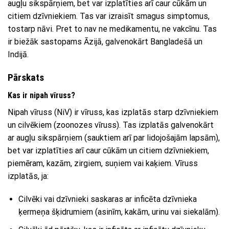
augļu sikspārņiem, bet var izplatīties arī caur cūkām un
citiem dzīvniekiem. Tas var izraisīt smagus simptomus,
tostarp nāvi. Pret to nav ne medikamentu, ne vakcīnu. Tas
ir biežāk sastopams Āzijā, galvenokārt Bangladešā un
Indijā.
Pārskats
Kas ir nipah vīruss?
Nipah vīruss (NiV) ir vīruss, kas izplatās starp dzīvniekiem
un cilvēkiem (zoonozes vīruss). Tas izplatās galvenokārt
ar augļu sikspārņiem (sauktiem arī par lidojošajām lapsām),
bet var izplatīties arī caur cūkām un citiem dzīvniekiem,
piemēram, kazām, zirgiem, suņiem vai kaķiem. Vīruss
izplatās, ja:
Cilvēki vai dzīvnieki saskaras ar inficēta dzīvnieka
ķermeņa šķidrumiem (asinīm, kakām, urinu vai siekalām).