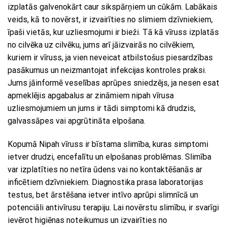
izplatās galvenokārt caur sikspārņiem un cūkām. Labākais
veids, kā to novērst, ir izvairīties no slimiem dzīvniekiem,
īpaši vietās, kur uzliesmojumi ir bieži. Tā kā vīruss izplatās
no cilvēka uz cilvēku, jums arī jāizvairās no cilvēkiem,
kuriem ir vīruss, ja vien neveicat atbilstošus piesardzības
pasākumus un neizmantojat infekcijas kontroles praksi.
Jums jāinformē veselības aprūpes sniedzējs, ja nesen esat
apmeklējis apgabalus ar zināmiem nipah vīrusa
uzliesmojumiem un jums ir tādi simptomi kā drudzis,
galvassāpes vai apgrūtināta elpošana.
Kopumā Nipah vīruss ir bīstama slimība, kuras simptomi
ietver drudzi, encefalītu un elpošanas problēmas. Slimība
var izplatīties no netīra ūdens vai no kontaktēšanās ar
inficētiem dzīvniekiem. Diagnostika prasa laboratorijas
testus, bet ārstēšana ietver intīvo aprūpi slimnīcā un
potenciāli antivīrusu terapiju. Lai novērstu slimību, ir svarīgi
ievērot higiēnas noteikumus un izvairīties no