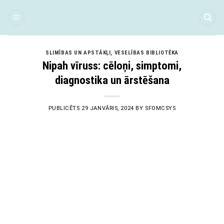
Skip
to
content
SLIMĪBAS UN APSTĀKĻI
,
VESELĪBAS BIBLIOTĒKA
Nipah vīruss: cēloņi, simptomi,
diagnostika un ārstēšana
PUBLICĒTS
29 JANVĀRIS, 2024
BY
SFOMCSYS
29
Jan