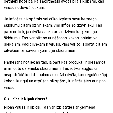
pētnieki noteica, ka sākotnējais avots bija sikspārņi, kas
vīrusu nodevuši cūkām.
Ja inficēts sikspārnis vai cūka izplata savu ķermeņa
šķidrumu citam dzīvniekam, viņi inficē šo dzīvnieku. Tas
pats notiek, ja cilvēki saskaras ar dzīvnieka ķermeņa
šķidrumu. Tas var būt no urinēšanas, kakas, asinīm vai
siekalām. Kad cilvēkam ir vīruss, viņš var to izplatīt citiem
cilvēkiem ar saviem ķermeņa šķidrumiem.
Pārnešana notiek arī tad, ja pārtikas produkti ir piesārņoti
ar inficētu dzīvnieku šķidrumiem. Tas ietver augļus un
neapstrādātu dateļpalmu sulu. Arī cilvēki, kuri regulāri kāpj
kokos, kur guļ un atpūšas sikspārņi, ir inficējušies ar nipah
vīrusu.
Cik lipīgs ir Nipah vīruss?
Nipah vīruss ir lipīgs. Tas var izplatīties ar ķermeņa