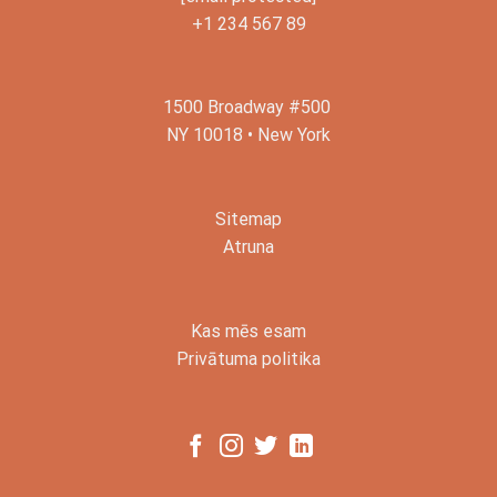
+1 234 567 89
1500 Broadway #500
NY 10018 • New York
Sitemap
Atruna
Kas mēs esam
Privātuma politika