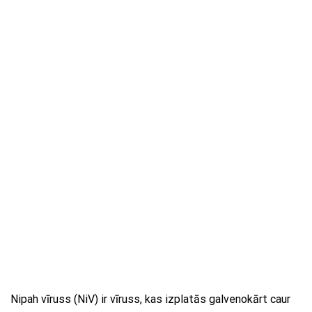
Nipah vīruss (NiV) ir vīruss, kas izplatās galvenokārt caur