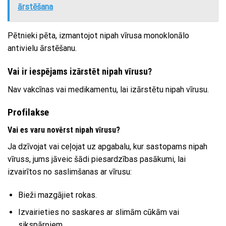
ārstēšana
Pētnieki pēta, izmantojot nipah vīrusa monoklonālo
antivielu ārstēšanu.
Vai ir iespējams izārstēt nipah vīrusu?
Nav vakcīnas vai medikamentu, lai izārstētu nipah vīrusu.
Profilakse
Vai es varu novērst nipah vīrusu?
Ja dzīvojat vai ceļojat uz apgabalu, kur sastopams nipah
vīruss, jums jāveic šādi piesardzības pasākumi, lai
izvairītos no saslimšanas ar vīrusu:
Bieži mazgājiet rokas.
Izvairieties no saskares ar slimām cūkām vai
sikspārņiem.