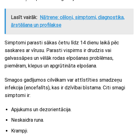
Lasīt vairāk:
Nātrene: cēloņi, simptomi, diagnostika,
ārstēšana un profilakse
Simptomi parasti sākas četru līdz 14 dienu laikā pēc
saskares ar vīrusu. Parasti vispirms ir drudzis vai
galvassāpes un vēlāk rodas elpošanas problēmas,
piemēram, klepus un apgrūtināta elpošana.
Smagos gadījumos cilvēkam var attīstīties smadzeņu
infekcija (encefalīts), kas ir dzīvībai bīstama. Citi smagi
simptomi ir:
Apjukums un dezorientācija.
Neskaidra runa.
Krampji.