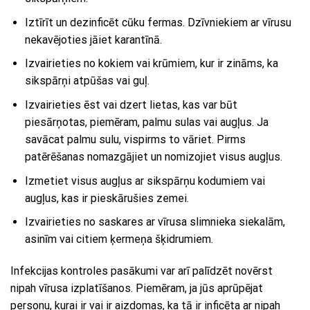
Iztīrīt un dezinficēt cūku fermas. Dzīvniekiem ar vīrusu
nekavējoties jāiet karantīnā.
Izvairieties no kokiem vai krūmiem, kur ir zināms, ka
sikspārņi atpūšas vai guļ.
Izvairieties ēst vai dzert lietas, kas var būt
piesārņotas, piemēram, palmu sulas vai augļus. Ja
savācat palmu sulu, vispirms to vāriet. Pirms
patērēšanas nomazgājiet un nomizojiet visus augļus.
Izmetiet visus augļus ar sikspārņu kodumiem vai
augļus, kas ir pieskārušies zemei.
Izvairieties no saskares ar vīrusa slimnieka siekalām,
asinīm vai citiem ķermeņa šķidrumiem.
Infekcijas kontroles pasākumi var arī palīdzēt novērst
nipah vīrusa izplatīšanos. Piemēram, ja jūs aprūpējat
personu, kurai ir vai ir aizdomas, ka tā ir inficēta ar nipah