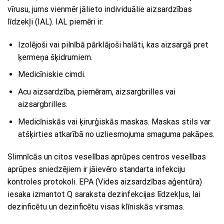
vīrusu, jums vienmēr jālieto individuālie aizsardzības
līdzekļi (IAL). IAL piemēri ir:
Izolējoši vai pilnībā pārklājoši halāti, kas aizsargā pret
ķermeņa šķidrumiem.
Medicīniskie cimdi.
Acu aizsardzība, piemēram, aizsargbrilles vai
aizsargbrilles.
Medicīniskās vai ķirurģiskās maskas. Maskas stils var
atšķirties atkarībā no uzliesmojuma smaguma pakāpes.
Slimnīcās un citos veselības aprūpes centros veselības
aprūpes sniedzējiem ir jāievēro standarta infekciju
kontroles protokoli. EPA (Vides aizsardzības aģentūra)
iesaka izmantot Q saraksta dezinfekcijas līdzekļus, lai
dezinficētu un dezinficētu visas klīniskās virsmas.