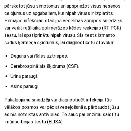
pārskatot jūsu simptomus un apspriežot visus nesenos
ceļojumus uz apgabaliem, kur nipah vīruss ir izplatīts.
Pirmajās infekcijas stadijās veselības aprūpes sniedzējs
var veikt reāllaika polimerāzes ķēdes reakcijas (RT-PCR)
testu, lai apstiprinātu nipah vīrusu. Šis tests izmanto
šādus ķermeņa šķidrumus, lai diagnosticētu stāvokli:
Deguna vai rīkles uztriepes.
Cerebrospinālais šķidrums (CSF).
Urīna paraugi.
Asins paraugi.
Pakalpojumu sniedzēji var diagnosticēt infekciju tās
vēlākos posmos vai pēc atveseļošanās, pārbaudot jūsu
asinīs noteiktas antivielas. To sauc par enzīmu saistītu
imūnsorbcijas testu (ELISA).