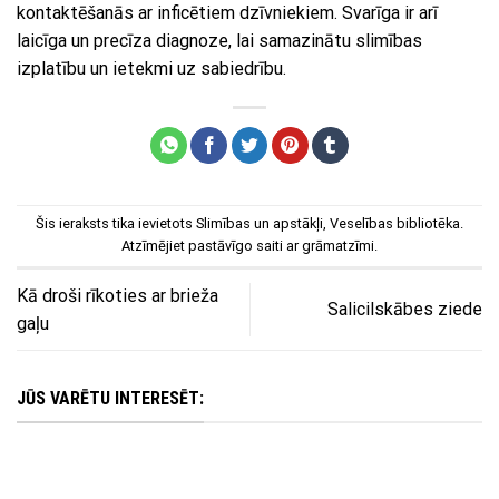
kontaktēšanās ar inficētiem dzīvniekiem. Svarīga ir arī
laicīga un precīza diagnoze, lai samazinātu slimības
izplatību un ietekmi uz sabiedrību.
Šis ieraksts tika ievietots
Slimības un apstākļi
,
Veselības bibliotēka
.
Atzīmējiet
pastāvīgo saiti
ar grāmatzīmi.
Kā droši rīkoties ar brieža
Salicilskābes ziede
gaļu
JŪS VARĒTU INTERESĒT: