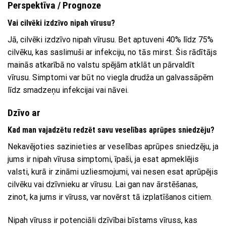
Perspektīva / Prognoze
Vai cilvēki izdzīvo nipah vīrusu?
Jā, cilvēki izdzīvo nipah vīrusu. Bet aptuveni 40% līdz 75%
cilvēku, kas saslimuši ar infekciju, no tās mirst. Šis rādītājs
mainās atkarībā no valstu spējām atklāt un pārvaldīt
vīrusu. Simptomi var būt no viegla drudža un galvassāpēm
līdz smadzeņu infekcijai vai nāvei.
Dzīvo ar
Kad man vajadzētu redzēt savu veselības aprūpes sniedzēju?
Nekavējoties sazinieties ar veselības aprūpes sniedzēju, ja
jums ir nipah vīrusa simptomi, īpaši, ja esat apmeklējis
valsti, kurā ir zināmi uzliesmojumi, vai nesen esat aprūpējis
cilvēku vai dzīvnieku ar vīrusu. Lai gan nav ārstēšanas,
zinot, ka jums ir vīruss, var novērst tā izplatīšanos citiem.
Nipah vīruss ir potenciāli dzīvībai bīstams vīruss, kas