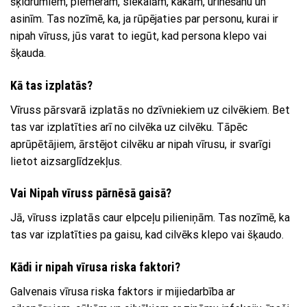
šķidrumiem, piemēram, siekalām, kakām, urinēšanu un
asinīm. Tas nozīmē, ka, ja rūpējaties par personu, kurai ir
nipah vīruss, jūs varat to iegūt, kad persona klepo vai
šķauda.
Kā tas izplatās?
Vīruss pārsvarā izplatās no dzīvniekiem uz cilvēkiem. Bet
tas var izplatīties arī no cilvēka uz cilvēku. Tāpēc
aprūpētājiem, ārstējot cilvēku ar nipah vīrusu, ir svarīgi
lietot aizsarglīdzekļus.
Vai Nipah vīruss pārnēsā gaisā?
Jā, vīruss izplatās caur elpceļu pilieniņām. Tas nozīmē, ka
tas var izplatīties pa gaisu, kad cilvēks klepo vai šķaudo.
Kādi ir nipah vīrusa riska faktori?
Galvenais vīrusa riska faktors ir mijiedarbība ar