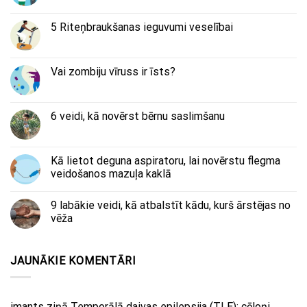
5 Riteņbraukšanas ieguvumi veselībai
Vai zombiju vīruss ir īsts?
6 veidi, kā novērst bērnu saslimšanu
Kā lietot deguna aspiratoru, lai novērstu flegma
veidošanos mazuļa kaklā
9 labākie veidi, kā atbalstīt kādu, kurš ārstējas no
vēža
JAUNĀKIE KOMENTĀRI
imants
ziņā
Temporālā daivas epilepsija (TLE): cēloņi,