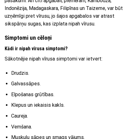
pasākumi. Arī citi apgabali, piemēram, Kambodža,
Indonēzija, Madagaskara, Filipīnas un Taizeme, var būt
uzņēmīgi pret vīrusu, jo šajos apgabalos var atrast
sikspārņu sugas, kas izplata nipah vīrusu.
Simptomi un cēloņi
Kādi ir nipah vīrusa simptomi?
Sākotnējie nipah vīrusa simptomi var ietvert:
Drudzis.
Galvassāpes.
Elpošanas grūtības.
Klepus un iekaisis kakls.
Caureja.
Vemšana.
Muskuļu sāpes un smags vājums.