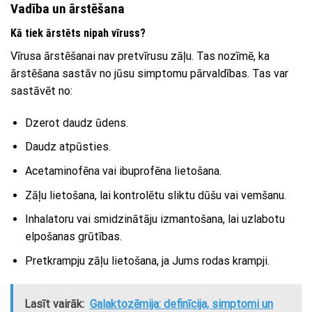
Vadība un ārstēšana
Kā tiek ārstēts nipah vīruss?
Vīrusa ārstēšanai nav pretvīrusu zāļu. Tas nozīmē, ka
ārstēšana sastāv no jūsu simptomu pārvaldības. Tas var
sastāvēt no:
Dzerot daudz ūdens.
Daudz atpūsties.
Acetaminofēna vai ibuprofēna lietošana.
Zāļu lietošana, lai kontrolētu sliktu dūšu vai vemšanu.
Inhalatoru vai smidzinātāju izmantošana, lai uzlabotu
elpošanas grūtības.
Pretkrampju zāļu lietošana, ja Jums rodas krampji.
Lasīt vairāk:
Galaktozēmija: definīcija, simptomi un