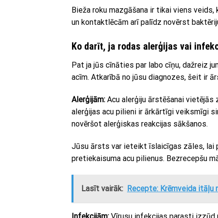
Bieža roku mazgāšana ir tikai viens veids,
un kontaktlēcām arī palīdz novērst baktērij
Ko darīt, ja rodas alerģijas vai infek
Pat ja jūs cīnāties par labo cīņu, dažreiz
acīm. Atkarībā no jūsu diagnozes, šeit ir 
Alerģijām:
Acu alerģiju ārstēšanai vietējās 
alerģijas acu pilieni ir ārkārtīgi veiksmīg
novēršot alerģiskas reakcijas sākšanos.
Jūsu ārsts var ieteikt īslaicīgas zāles, la
pretiekaisuma acu pilienus. Bezrecepšu māk
Lasīt vairāk:
Recepte: Krēmveida itāļu 
Infekcijām:
Vīrusu infekcijas parasti izzūd 