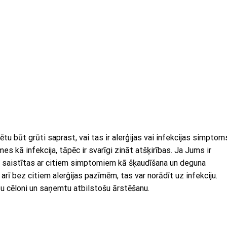
tu būt grūti saprast, vai tas ir alerģijas vai infekcijas simptom
mes kā infekcija, tāpēc ir svarīgi zināt atšķirības. Ja Jums ir
ūs saistītas ar citiem simptomiem kā šķaudīšana un deguna
arī bez citiem alerģijas pazīmēm, tas var norādīt uz infekciju.
īzu cēloni un saņemtu atbilstošu ārstēšanu.