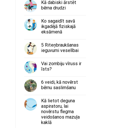
Kā dabiski ārstēt
bērna drudzi
Ko sagaidīt savā
ikgadējā fiziskajā
eksāmenā
5 Riteņbraukšanas
ieguvumi veselībai
Vai zombiju vīruss ir
īsts?
6 veidi, kā novērst
bērnu saslimšanu
Kā lietot deguna
aspiratoru, lai
novērstu flegma
veidošanos mazuļa
kaklā