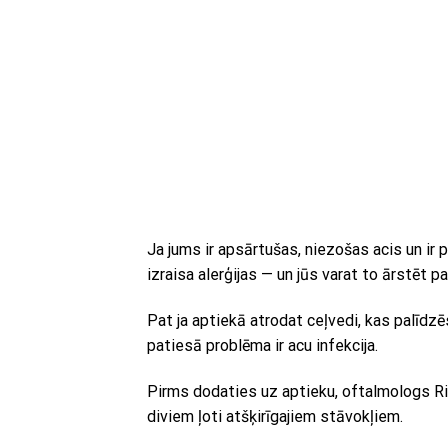
Ja jums ir apsārtušas, niezošas acis un ir 
izraisa alerģijas — un jūs varat to ārstēt p
Pat ja aptiekā atrodat ceļvedi, kas palīdzēs
patiesā problēma ir acu infekcija.
Pirms dodaties uz aptieku, oftalmologs Rič
diviem ļoti atšķirīgajiem stāvokļiem.