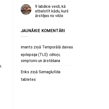
9 labākie veidi, kā
atbalstīt kādu, kurš
ārstējas no vēža
JAUNĀKIE KOMENTĀRI
imants
ziņā
Temporālā daivas
epilepsija (TLE): cēloņi,
simptomi un ārstēšana
s.
Eriks
ziņā
Semaglutīda
tabletes