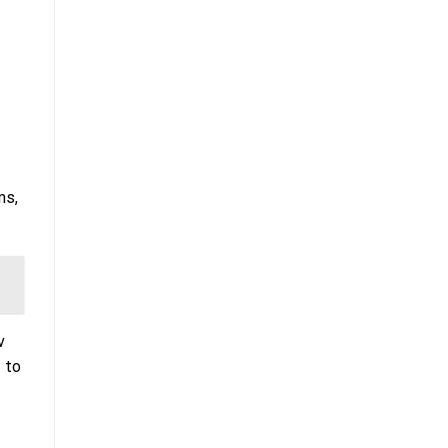
ms,
v
t to