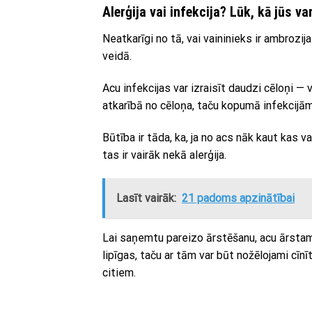
Alerģija vai infekcija? Lūk, kā jūs va
Neatkarīgi no tā, vai vaininieks ir ambrozi
veidā.
Acu infekcijas var izraisīt daudzi cēloņi — 
atkarībā no cēloņa, taču kopumā infekcijām
Būtība ir tāda, ka, ja no acs nāk kaut kas 
tas ir vairāk nekā alerģija.
Lasīt vairāk:
21 padoms apzinātībai
Lai saņemtu pareizo ārstēšanu, acu ārstam 
lipīgas, taču ar tām var būt nožēlojami cīnīti
citiem.