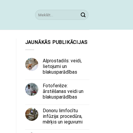
JAUNĀKĀS PUBLIKĀCIJAS
Alprostadils: veidi,
lietojumi un
blakusparādības
Fotoferēze:
ārstēšanas veidi un
blakusparādības
Donoru limfocītu
infūzija: procedūra,
mērķis un ieguvumi