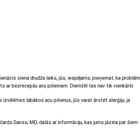
pienācis siena drudža laiks, jūs, iespējams, pieņemat, ka problē
ats ar bezrecepšu acu pilieniem. Diemžēl tas nav tik vienkārši.
 izvēlēties labākos acu pilienus, jūs varat ārstēt alerģiju, ja
ards Ganss, MD, dalās ar informāciju, kas jums jāzina par šiem