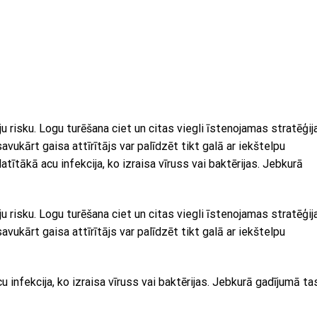
ju risku. Logu turēšana ciet un citas viegli īstenojamas stratēģij
avukārt gaisa attīrītājs var palīdzēt tikt galā ar iekštelpu
latītākā acu infekcija, ko izraisa vīruss vai baktērijas. Jebkurā
ju risku. Logu turēšana ciet un citas viegli īstenojamas stratēģij
avukārt gaisa attīrītājs var palīdzēt tikt galā ar iekštelpu
u infekcija, ko izraisa vīruss vai baktērijas. Jebkurā gadījumā tas