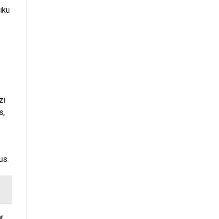
iku
zi
s,
us.
r