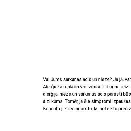
Vai Jums sarkanas acis un nieze? Ja jā, varē
Alerģiska reakcija var izraisīt līdzīgas pazī
alerģija, nieze un sarkanas acis parasti b
aizlikums. Tomēr, ja šie simptomi izpaužas 
Konsultējieties ar ārstu, lai noteiktu prec