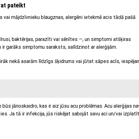
rat pateikt
jas vai mājdzīvnieku blaugznas, alergēni ietekmē acis tādā pašā
vīrusi, baktērijas, parazīti vai sēnītes —, un simptomi atšķiras
 ir garāks simptomu saraksts, salīdzinot ar alerģijām.
vairāk nekā asarām līdzīgs šķidrums vai jūtat sāpes acīs, iespēja
būs jānoskaidro, kas ir aiz jūsu acu problēmas. Acu alerģijas na
es. Ja tā ir infekcija, jūs riskējat sabojāt savu aci un/vai izplatī