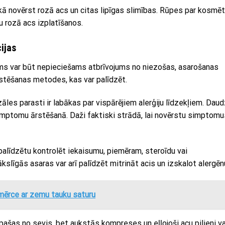
 kā novērst rozā acs un citas lipīgas slimības. Rūpes par kosmēt
u rozā acs izplatīšanos.
cijas
 jums var būt nepieciešams atbrīvojums no niezošas, asarošanas
ārstēšanas metodes, kas var palīdzēt.
zāles parasti ir labākas par vispārējiem alerģiju līdzekļiem. Daud
i simptomu ārstēšanā. Daži faktiski strādā, lai novērstu simptomu
i palīdzētu kontrolēt iekaisumu, piemēram, steroīdu vai
slīgās asaras var arī palīdzēt mitrināt acis un izskalot alergēn
mērce ar zemu tauku saturu
pašas no sevis, bet aukstās kompreses un eļļojoši acu pilieni va