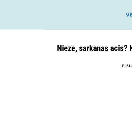
Skip
to
VE
content
Nieze, sarkanas acis? Kā
PUBL
19
Mar