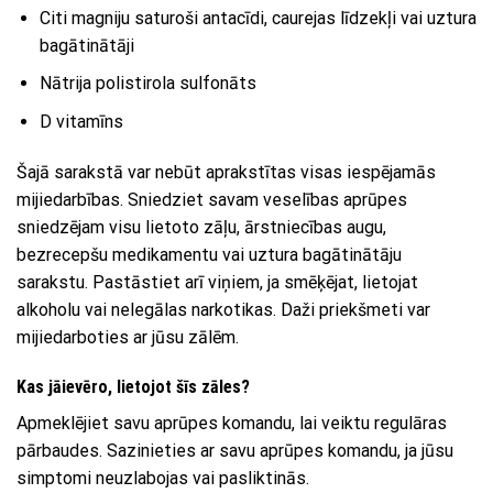
Citi magniju saturoši antacīdi, caurejas līdzekļi vai uztura
bagātinātāji
Nātrija polistirola sulfonāts
D vitamīns
Šajā sarakstā var nebūt aprakstītas visas iespējamās
mijiedarbības. Sniedziet savam veselības aprūpes
sniedzējam visu lietoto zāļu, ārstniecības augu,
bezrecepšu medikamentu vai uztura bagātinātāju
sarakstu. Pastāstiet arī viņiem, ja smēķējat, lietojat
alkoholu vai nelegālas narkotikas. Daži priekšmeti var
mijiedarboties ar jūsu zālēm.
Kas jāievēro, lietojot šīs zāles?
Apmeklējiet savu aprūpes komandu, lai veiktu regulāras
pārbaudes. Sazinieties ar savu aprūpes komandu, ja jūsu
simptomi neuzlabojas vai pasliktinās.