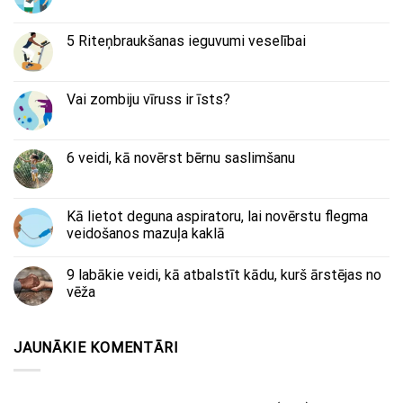
5 Riteņbraukšanas ieguvumi veselībai
Vai zombiju vīruss ir īsts?
6 veidi, kā novērst bērnu saslimšanu
Kā lietot deguna aspiratoru, lai novērstu flegma
veidošanos mazuļa kaklā
9 labākie veidi, kā atbalstīt kādu, kurš ārstējas no
vēža
JAUNĀKIE KOMENTĀRI