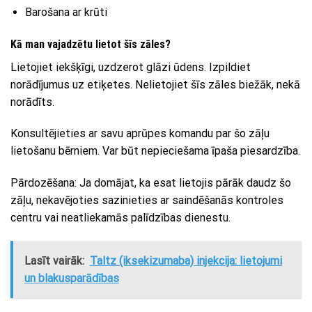
Barošana ar krūti
Kā man vajadzētu lietot šīs zāles?
Lietojiet iekšķīgi, uzdzerot glāzi ūdens. Izpildiet
norādījumus uz etiķetes. Nelietojiet šīs zāles biežāk, nekā
norādīts.
Konsultējieties ar savu aprūpes komandu par šo zāļu
lietošanu bērniem. Var būt nepieciešama īpaša piesardzība.
Pārdozēšana: Ja domājat, ka esat lietojis pārāk daudz šo
zāļu, nekavējoties sazinieties ar saindēšanās kontroles
centru vai neatliekamās palīdzības dienestu.
Lasīt vairāk:
Taltz (iksekizumaba) injekcija: lietojumi
un blakusparādības