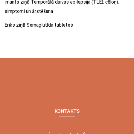
imants
ziņā
Temporālā daivas epilepsija (TLE): cēloņi,
simptomi un ārstēšana
Eriks
ziņā
Semaglutīda tabletes
KONTAKTS