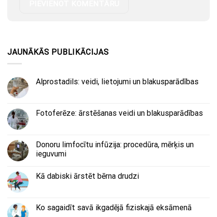
JAUNĀKĀS PUBLIKĀCIJAS
Alprostadils: veidi, lietojumi un blakusparādības
Fotoferēze: ārstēšanas veidi un blakusparādības
Donoru limfocītu infūzija: procedūra, mērķis un
ieguvumi
Kā dabiski ārstēt bērna drudzi
Ko sagaidīt savā ikgadējā fiziskajā eksāmenā