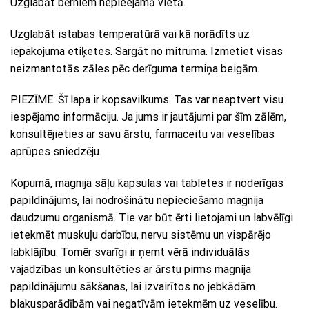
Uzglabāt bērniem nepieejamā vietā.
Uzglabāt istabas temperatūrā vai kā norādīts uz
iepakojuma etiķetes. Sargāt no mitruma. Izmetiet visas
neizmantotās zāles pēc derīguma termiņa beigām.
PIEZĪME. Šī lapa ir kopsavilkums. Tas var neaptvert visu
iespējamo informāciju. Ja jums ir jautājumi par šīm zālēm,
konsultējieties ar savu ārstu, farmaceitu vai veselības
aprūpes sniedzēju.
Kopumā, magnija sāļu kapsulas vai tabletes ir noderīgas
papildinājums, lai nodrošinātu nepieciešamo magnija
daudzumu organismā. Tie var būt ērti lietojami un labvēlīgi
ietekmēt muskuļu darbību, nervu sistēmu un vispārējo
labklājību. Tomēr svarīgi ir ņemt vērā individuālās
vajadzības un konsultēties ar ārstu pirms magnija
papildinājumu sākšanas, lai izvairītos no jebkādām
blakusparādībām vai negatīvām ietekmēm uz veselību.