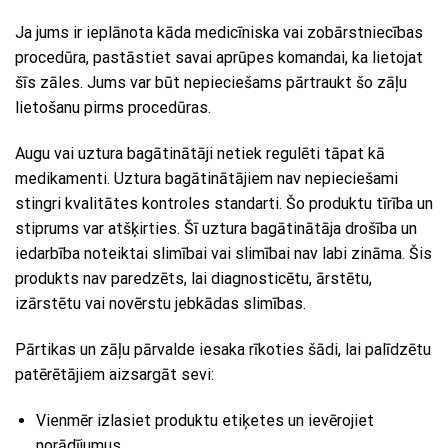
Ja jums ir ieplānota kāda medicīniska vai zobārstniecības
procedūra, pastāstiet savai aprūpes komandai, ka lietojat
šīs zāles. Jums var būt nepieciešams pārtraukt šo zāļu
lietošanu pirms procedūras.
Augu vai uztura bagātinātāji netiek regulēti tāpat kā
medikamenti. Uztura bagātinātājiem nav nepieciešami
stingri kvalitātes kontroles standarti. Šo produktu tīrība un
stiprums var atšķirties. Šī uztura bagātinātāja drošība un
iedarbība noteiktai slimībai vai slimībai nav labi zināma. Šis
produkts nav paredzēts, lai diagnosticētu, ārstētu,
izārstētu vai novērstu jebkādas slimības.
Pārtikas un zāļu pārvalde iesaka rīkoties šādi, lai palīdzētu
patērētājiem aizsargāt sevi:
Vienmēr izlasiet produktu etiķetes un ievērojiet
norādījumus.