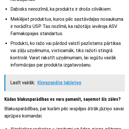
Dabisks nenozīmē, ka produkts ir drošs cilvēkiem.
Meklējiet produktus, kuros pēc sastāvdaļas nosaukuma
ir norādīts USP. Tas nozīmē, ka ražotājs ievēroja ASV
Farmakopejas standartus.
Produkti, ko ražo vai pārdod valstī pazīstams pārtikas
vai zāļu uzņēmums, visticamāk, tiks ražoti stingrā
kontrolē. Varat rakstīt uzņēmumam, lai iegūtu vairāk
informācijas par produkta izgatavošanu.
Lasīt vairāk:
Klorazepāta tabletes
Kādas blakusparādības es varu pamanīt, saņemot šīs zāles?
Blakusparādības, par kurām pēc iespējas ātrāk jāziņo savai
aprūpes komandai: