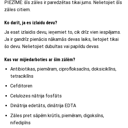
PIEZĪME: šīs zāles ir paredzētas tikai jums. Nelietojiet šīs
zāles citiem.
Ko darīt, ja es izlaidu devu?
Ja esat izlaidis devu, ieņemiet to, cik drīz vien iespējams.
Ja ir gandrīz pienācis nākamās devas laiks, lietojiet tikai
šo devu. Nelietojiet dubultas vai papildu devas.
Kas var mijiedarboties ar šīm zālēm?
Antibiotikas, piemēram, ciprofloksacīns, doksiciklīns,
tetraciklīns
Cefditoren
Celulozes nātrija fosfāts
Dinātrija edetāts, dinātrija EDTA
Zāles pret sāpēm krūtīs, piemēram, digoksīns,
nifedipīns