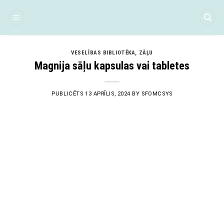
Skip
to
content
VESELĪBAS BIBLIOTĒKA
,
ZĀĻU
Magnija sāļu kapsulas vai tabletes
PUBLICĒTS
13 APRĪLIS, 2024
BY
SFOMCSYS
13
Apr