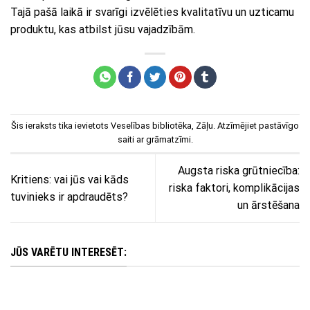
Tajā pašā laikā ir svarīgi izvēlēties kvalitatīvu un uzticamu
produktu, kas atbilst jūsu vajadzībām.
Šis ieraksts tika ievietots
Veselības bibliotēka
,
Zāļu
. Atzīmējiet
pastāvīgo
saiti
ar grāmatzīmi.
Augsta riska grūtniecība:
Kritiens: vai jūs vai kāds
riska faktori, komplikācijas
tuvinieks ir apdraudēts?
un ārstēšana
JŪS VARĒTU INTERESĒT: