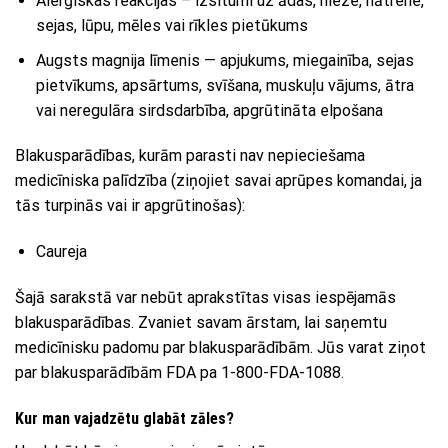
Alerģiskas reakcijas – izsitumi uz ādas, nieze, nātrene,
sejas, lūpu, mēles vai rīkles pietūkums
Augsts magnija līmenis — apjukums, miegainība, sejas
pietvīkums, apsārtums, svīšana, muskuļu vājums, ātra
vai neregulāra sirdsdarbība, apgrūtināta elpošana
Blakusparādības, kurām parasti nav nepieciešama
medicīniska palīdzība (ziņojiet savai aprūpes komandai, ja
tās turpinās vai ir apgrūtinošas):
Caureja
Šajā sarakstā var nebūt aprakstītas visas iespējamās
blakusparādības. Zvaniet savam ārstam, lai saņemtu
medicīnisku padomu par blakusparādībām. Jūs varat ziņot
par blakusparādībām FDA pa 1-800-FDA-1088.
Kur man vajadzētu glabāt zāles?