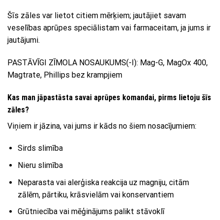
Šīs zāles var lietot citiem mērķiem; jautājiet savam
veselības aprūpes speciālistam vai farmaceitam, ja jums ir
jautājumi.
PASTĀVĪGI ZĪMOLA NOSAUKUMS(-I): Mag-G, MagOx 400,
Magtrate, Phillips bez krampjiem
Kas man jāpastāsta savai aprūpes komandai, pirms lietoju šīs
zāles?
Viņiem ir jāzina, vai jums ir kāds no šiem nosacījumiem:
Sirds slimība
Nieru slimība
Neparasta vai alerģiska reakcija uz magniju, citām
zālēm, pārtiku, krāsvielām vai konservantiem
Grūtniecība vai mēģinājums palikt stāvoklī