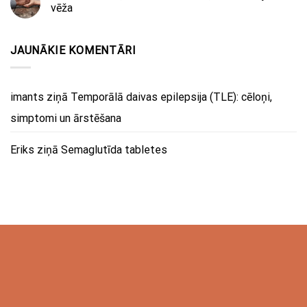
vēža
JAUNĀKIE KOMENTĀRI
imants
ziņā
Temporālā daivas epilepsija (TLE): cēloņi,
simptomi un ārstēšana
Eriks
ziņā
Semaglutīda tabletes