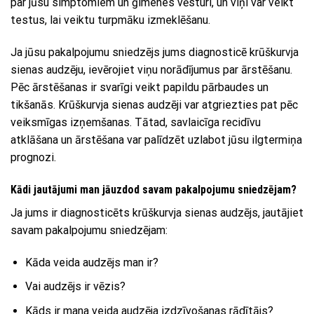
par jūsu simptomiem un ģimenes vēsturi, un viņi var veikt
testus, lai veiktu turpmāku izmeklēšanu.
Ja jūsu pakalpojumu sniedzējs jums diagnosticē krūškurvja
sienas audzēju, ievērojiet viņu norādījumus par ārstēšanu.
Pēc ārstēšanas ir svarīgi veikt papildu pārbaudes un
tikšanās. Krūškurvja sienas audzēji var atgriezties pat pēc
veiksmīgas izņemšanas. Tātad, savlaicīga recidīvu
atklāšana un ārstēšana var palīdzēt uzlabot jūsu ilgtermiņa
prognozi.
Kādi jautājumi man jāuzdod savam pakalpojumu sniedzējam?
Ja jums ir diagnosticēts krūškurvja sienas audzējs, jautājiet
savam pakalpojumu sniedzējam:
Kāda veida audzējs man ir?
Vai audzējs ir vēzis?
Kāds ir mana veida audzēja izdzīvošanas rādītājs?