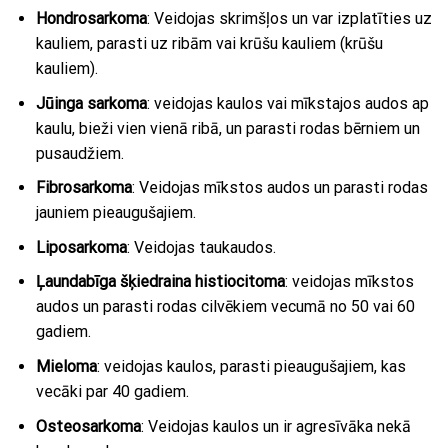
Hondrosarkoma
: Veidojas skrimšļos un var izplatīties uz
kauliem, parasti uz ribām vai krūšu kauliem (krūšu
kauliem).
Jūinga sarkoma
: veidojas kaulos vai mīkstajos audos ap
kaulu, bieži vien vienā ribā, un parasti rodas bērniem un
pusaudžiem.
Fibrosarkoma
: Veidojas mīkstos audos un parasti rodas
jauniem pieaugušajiem.
Liposarkoma
: Veidojas taukaudos.
Ļaundabīga šķiedraina histiocitoma
: veidojas mīkstos
audos un parasti rodas cilvēkiem vecumā no 50 vai 60
gadiem.
Mieloma
: veidojas kaulos, parasti pieaugušajiem, kas
vecāki par 40 gadiem.
Osteosarkoma
: Veidojas kaulos un ir agresīvāka nekā