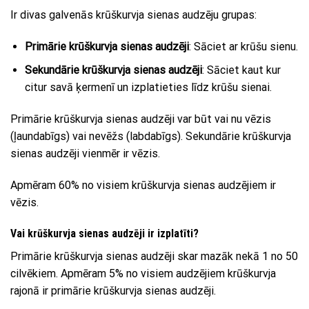
Ir divas galvenās krūškurvja sienas audzēju grupas:
Primārie krūškurvja sienas audzēji
: Sāciet ar krūšu sienu.
Sekundārie krūškurvja sienas audzēji
: Sāciet kaut kur
citur savā ķermenī un izplatieties līdz krūšu sienai.
Primārie krūškurvja sienas audzēji var būt vai nu vēzis
(ļaundabīgs) vai nevēžs (labdabīgs). Sekundārie krūškurvja
sienas audzēji vienmēr ir vēzis.
Apmēram 60% no visiem krūškurvja sienas audzējiem ir
vēzis.
Vai krūškurvja sienas audzēji ir izplatīti?
Primārie krūškurvja sienas audzēji skar mazāk nekā 1 no 50
cilvēkiem. Apmēram 5% no visiem audzējiem krūškurvja
rajonā ir primārie krūškurvja sienas audzēji.