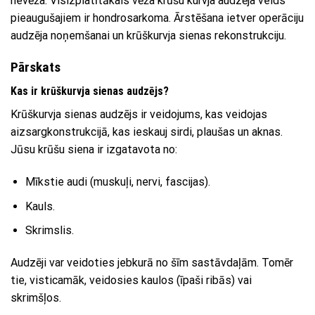
nevēža. Visizplatītākais vēža krūšu kurvja audzēja veids
pieaugušajiem ir hondrosarkoma. Ārstēšana ietver operāciju
audzēja noņemšanai un krūškurvja sienas rekonstrukciju.
Pārskats
Kas ir krūškurvja sienas audzējs?
Krūškurvja sienas audzējs ir veidojums, kas veidojas
aizsargkonstrukcijā, kas ieskauj sirdi, plaušas un aknas.
Jūsu krūšu siena ir izgatavota no:
Mīkstie audi (muskuļi, nervi, fascijas).
Kauls.
Skrimslis.
Audzēji var veidoties jebkurā no šīm sastāvdaļām. Tomēr
tie, visticamāk, veidosies kaulos (īpaši ribās) vai
skrimšļos.