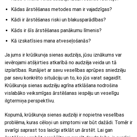
Kādas ārstēšanas metodes man ir vajadzīgas?
Kādi ir ārstēšanas riski un blakusparādības?
Kāds ir šīs ārstēšanas panākumu līmenis?
Kā izskatīsies mana atveseļošanās?
Ja jums ir krūškurvja sienas audzējs, jūsu iznākums var
ievērojami atšķirties atkarībā no audzēja veida un tā
izplatības. Runājiet ar savu veselības aprūpes sniedzēju
par savu konkrēto situāciju un to, ko jūs varat sagaidīt.
Krūškurvja sienas audzēju agrīna atklāšana nodrošina
vislabāko veiksmīgas ārstēšanas iespēju un veselīgu
ilgtermiņa perspektīvu.
Kopumā, krūškurvja sienas audzēji ir nopietna veselības
problēma, kuras cēloņi un simptomi var būt dažādi. Tomēr ir
svarīgi saprast tos laicīgi atklāt un ārstēt. Lai gan