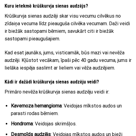
Kuru ietekmē krūškurvja sienas audzējs?
Krūškurvja sienas audzēji skar visu vecumu cilvēkus no
zīdaiņa vecuma līdz pieauguša cilvēka vecumam. Daži veidi
ir biežāk sastopami bērniem, savukārt citi ir biežāk
sastopami pieaugušajiem.
Kad esat jaunāks, jums, visticamāk, būs mazi vai nevēža
audzēji. Kļūstot vecākam, īpaši pēc 40 gadu vecuma, jums ir
lielāka iespēja saslimt ar lieliem vai vēža audzējiem.
Kādi ir dažādi krūškurvja sienas audzēju veidi?
Primāro nevēža krūškurvja sienas audzēju veidi ir:
Kavernoza hemangioma
: Veidojas mīkstos audos un
parasti rodas bērniem.
Hondroma
: Veidojas skrimšļos.
Desmoīds audzējs
: Veidojas mīkstos audos un bieži