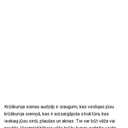
Krūškurvja sienas audzēji ir izaugumi, kas veidojas jūsu
krūškurvja sieniņā, kas ir aizsargājoša struktūra, kas
ieskauj jūsu sirdi, plaušas un aknas. Tie var būt vēža vai