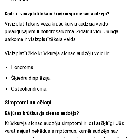
Kāds ir visizplatītākais krūškurvja sienas audzējs?
Visizplatītākais vēža krūšu kurvja audzēja veids
pieaugušajiem ir hondrosarkoma. Zīdaiņu vidū Jūinga
sarkoma ir visizplatītākais veids.
Visizplatītākie krūškurvja sienas audzēju veidi ir:
Hondroma.
Šķiedru displāzija.
Osteohondroma.
Simptomi un cēloņi
Kā jūtas krūškurvja sienas audzējs?
Krūškurvja sienas audzēju simptomi ir ļoti atšķirīgi. Jūs
varat nejust nekādus simptomus, kamēr audzējs nav