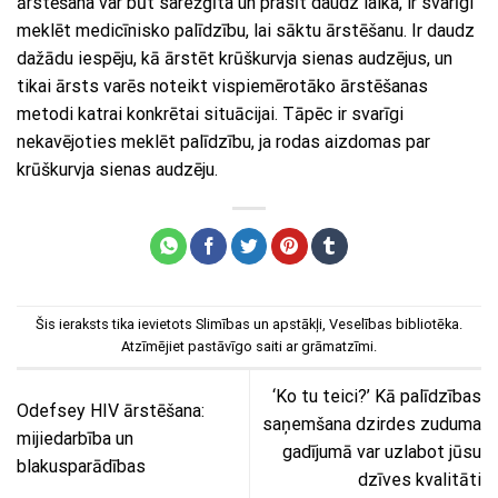
ārstēšana var būt sarežģīta un prasīt daudz laika, ir svarīgi
meklēt medicīnisko palīdzību, lai sāktu ārstēšanu. Ir daudz
dažādu iespēju, kā ārstēt krūškurvja sienas audzējus, un
tikai ārsts varēs noteikt vispiemērotāko ārstēšanas
metodi katrai konkrētai situācijai. Tāpēc ir svarīgi
nekavējoties meklēt palīdzību, ja rodas aizdomas par
krūškurvja sienas audzēju.
Šis ieraksts tika ievietots
Slimības un apstākļi
,
Veselības bibliotēka
.
Atzīmējiet
pastāvīgo saiti
ar grāmatzīmi.
‘Ko tu teici?’ Kā palīdzības
Odefsey HIV ārstēšana:
saņemšana dzirdes zuduma
mijiedarbība un
gadījumā var uzlabot jūsu
blakusparādības
dzīves kvalitāti