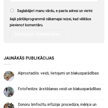
Saglabājiet manu vārdu, e-pasta adresi un vietni
šajā pārlūkprogrammā nākamajai reizei, kad vēlēšos
pievienot komentāru.
JAUNĀKĀS PUBLIKĀCIJAS
Alprostadils: veidi, lietojumi un blakusparādības
Fotoferēze: ārstēšanas veidi un blakusparādības
Donoru limfocītu infūzija: procedūra, mērķis un