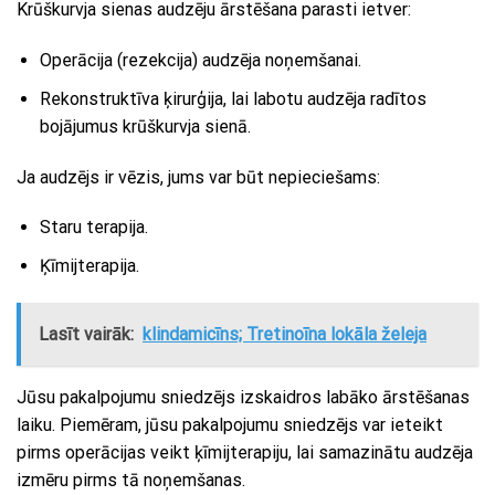
Krūškurvja sienas audzēju ārstēšana parasti ietver:
Operācija (rezekcija) audzēja noņemšanai.
Rekonstruktīva ķirurģija, lai labotu audzēja radītos
bojājumus krūškurvja sienā.
Ja audzējs ir vēzis, jums var būt nepieciešams:
Staru terapija.
Ķīmijterapija.
Lasīt vairāk:
klindamicīns; Tretinoīna lokāla želeja
Jūsu pakalpojumu sniedzējs izskaidros labāko ārstēšanas
laiku. Piemēram, jūsu pakalpojumu sniedzējs var ieteikt
pirms operācijas veikt ķīmijterapiju, lai samazinātu audzēja
izmēru pirms tā noņemšanas.