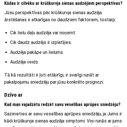
Kādas ir cilvēku ar krūškurvja sienas audzējiem perspektīvas?
Jūsu perspektīvas pēc krūškurvja sienas audzēja
ārstēšanas ir atkarīgas no daudziem faktoriem, tostarp:
Cik lielu daļu audzēja var noņemt.
Cik daudz audzējs ir izplatījies.
Audzēja pakāpe un lielums.
Audzēja veids.
Tā kā rezultāti ir ļoti atšķirīgi, ir svarīgi runāt ar
pakalpojumu sniedzēju par jūsu konkrēto prognozi.
Dzīvo ar
Kad man vajadzētu redzēt savu veselības aprūpes sniedzēju?
Sazinieties ar savu veselības aprūpes sniedzēju, ja Jums ir
kādi krūškurvja sienas audzēja simptomi. Viņi runās ar jums