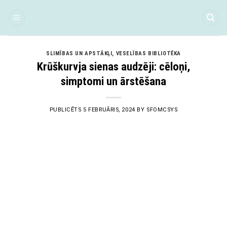
Skip
to
content
SLIMĪBAS UN APSTĀKĻI
,
VESELĪBAS BIBLIOTĒKA
Krūškurvja sienas audzēji: cēloņi,
simptomi un ārstēšana
PUBLICĒTS
5 FEBRUĀRIS, 2024
BY
SFOMCSYS
05
Feb