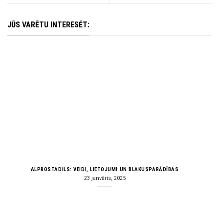
JŪS VARĒTU INTERESĒT:
ALPROSTADILS: VEIDI, LIETOJUMI UN BLAKUSPARĀDĪBAS
23 janvāris, 2025