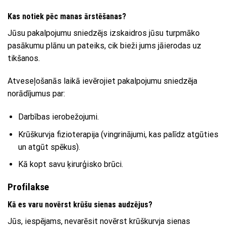
Kas notiek pēc manas ārstēšanas?
Jūsu pakalpojumu sniedzējs izskaidros jūsu turpmāko
pasākumu plānu un pateiks, cik bieži jums jāierodas uz
tikšanos.
Atveseļošanās laikā ievērojiet pakalpojumu sniedzēja
norādījumus par:
Darbības ierobežojumi.
Krūškurvja fizioterapija (vingrinājumi, kas palīdz atgūties
un atgūt spēkus).
Kā kopt savu ķirurģisko brūci.
Profilakse
Kā es varu novērst krūšu sienas audzējus?
Jūs, iespējams, nevarēsit novērst krūškurvja sienas