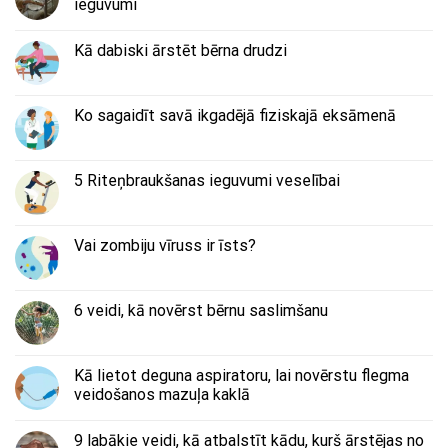
ieguvumi
Kā dabiski ārstēt bērna drudzi
Ko sagaidīt savā ikgadējā fiziskajā eksāmenā
5 Riteņbraukšanas ieguvumi veselībai
Vai zombiju vīruss ir īsts?
6 veidi, kā novērst bērnu saslimšanu
Kā lietot deguna aspiratoru, lai novērstu flegma
veidošanos mazuļa kaklā
9 labākie veidi, kā atbalstīt kādu, kurš ārstējas no