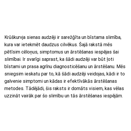
Krūškurvja sienas audzēji ir sarežģīta un bīstama slimība,
kura var ietekmēt daudzus cilvēkus. Šajā rakstā mēs
pētīsim cēloņus, simptomus un ārstēšanas iespējas šai
slimībai. Ir svarīgi saprast, ka šādi audzēji var būt ļoti
bīstami un prasa agrīnu diagnosticēšanu un ārstēšanu. Mēs
sniegsim ieskatu par to, kā šādi audzēji veidojas, kādi ir to
galvenie simptomi un kādas ir efektīvākās ārstēšanas
metodes. Tādējādi, šis raksts ir domāts visiem, kas vēlas
uzzināt vairāk par šo slimību un tās ārstēšanas iespējām.