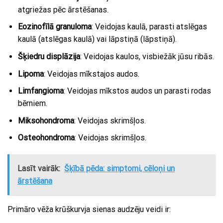
atgriežas pēc ārstēšanas.
Eozinofīlā granuloma
: Veidojas kaulā, parasti atslēgas
kaulā (atslēgas kaulā) vai lāpstiņā (lāpstiņā).
Šķiedru displāzija
: Veidojas kaulos, visbiežāk jūsu ribās.
Lipoma
: Veidojas mīkstajos audos.
Limfangioma
: Veidojas mīkstos audos un parasti rodas
bērniem.
Miksohondroma
: Veidojas skrimšļos.
Osteohondroma
: Veidojas skrimšļos.
Lasīt vairāk:
Šķībā pēda: simptomi, cēloņi un
ārstēšana
Primāro vēža krūškurvja sienas audzēju veidi ir: