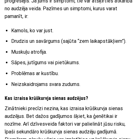
progresējis. Ja jums ir simptomi, tie var atšķirties atkarībā
no audzēja veida. Pazīmes un simptomi, kurus varat
pamanīt, ir:
Kamols, ko var just.
Drudzis un savārgums (sajūta “zem laikapstākļiem”).
Muskuļu atrofija.
Sāpes, jutīgums vai pietūkums.
Problēmas ar kustību.
Neizskaidrojams svara zudums.
Kas izraisa krūškurvja sienas audzējus?
Zinātnieki precīzi nezina, kas izraisa krūškurvja sienas
audzējus. Bet dažos gadījumos šķiet, ka ģenētikai ir
nozīme. Arī dzīvesveida faktori var palielināt jūsu risku,
īpaši sekundāro krūškurvja sienas audzēju gadījumā.