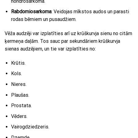
hondrosarkoma.
Rabdomiosarkoma
: Veidojas mīkstos audos un parasti
rodas bērniem un pusaudžiem.
Vēža audzēji var izplatīties arī uz krūškurvja sienu no citām
ķermeņa daļām. Tos sauc par sekundāriem krūškurvja
sienas audzējiem, un tie var izplatīties no:
Krūtis.
Kols.
Nieres.
Plaušas.
Prostata.
Vēders.
Vairogdziedzeris.
Dzemde.