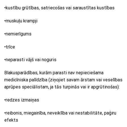
•kustību grūtības, satriecošas vai saraustītas kustības
•muskuļu krampji
•nemierīgums
•trīce
•neparasti vājš vai noguris
Blakusparādības, kurām parasti nav nepieciešama
medicīniska palīdzība (ziņojiet savam ārstam vai veselības
aprūpes speciālistam, ja tās turpinās vai ir apgrūtinošas):
•redzes izmaiņas
•reibonis, miegainība, neveiklība vai nestabilitāte, paģiru
efekts