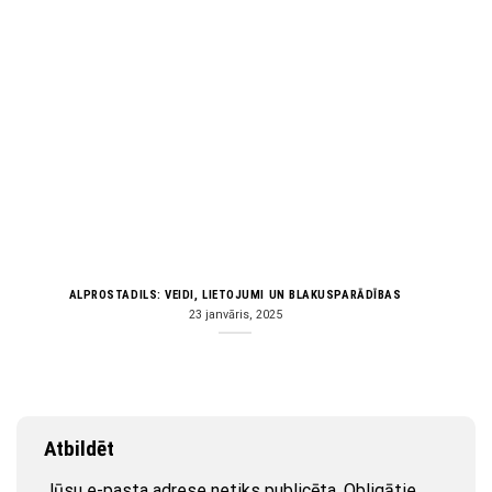
ALPROSTADILS: VEIDI, LIETOJUMI UN BLAKUSPARĀDĪBAS
23 janvāris, 2025
Atbildēt
Jūsu e-pasta adrese netiks publicēta.
Obligātie