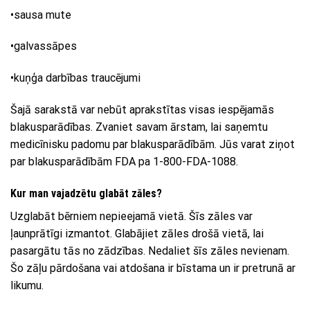
•sausa mute
•galvassāpes
•kuņģa darbības traucējumi
Šajā sarakstā var nebūt aprakstītas visas iespējamās
blakusparādības. Zvaniet savam ārstam, lai saņemtu
medicīnisku padomu par blakusparādībām. Jūs varat ziņot
par blakusparādībām FDA pa 1-800-FDA-1088.
Kur man vajadzētu glabāt zāles?
Uzglabāt bērniem nepieejamā vietā. Šīs zāles var
ļaunprātīgi izmantot. Glabājiet zāles drošā vietā, lai
pasargātu tās no zādzības. Nedaliet šīs zāles nevienam.
Šo zāļu pārdošana vai atdošana ir bīstama un ir pretrunā ar
likumu.