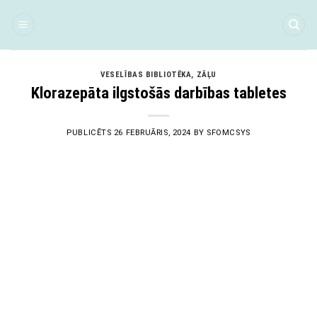
Skip
to
content
VESELĪBAS BIBLIOTĒKA
,
ZĀĻU
Klorazepāta ilgstošās darbības tabletes
PUBLICĒTS
26 FEBRUĀRIS, 2024
BY
SFOMCSYS
26
Feb