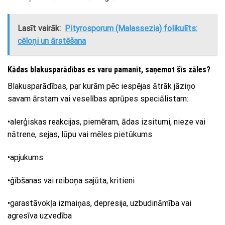
Lasīt vairāk:
Pityrosporum (Malassezia) folikulīts:
cēloņi un ārstēšana
Kādas blakusparādības es varu pamanīt, saņemot šīs zāles?
Blakusparādības, par kurām pēc iespējas ātrāk jāziņo
savam ārstam vai veselības aprūpes speciālistam:
•alerģiskas reakcijas, piemēram, ādas izsitumi, nieze vai
nātrene, sejas, lūpu vai mēles pietūkums
•apjukums
•ģībšanas vai reiboņa sajūta, kritieni
•garastāvokļa izmaiņas, depresija, uzbudināmība vai
agresīva uzvedība