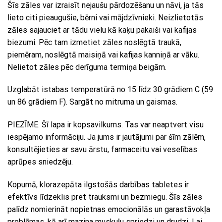
Šīs zāles var izraisīt nejaušu pārdozēšanu un nāvi, ja tās
lieto citi pieaugušie, bērni vai mājdzīvnieki. Neizlietotās
zāles sajauciet ar tādu vielu kā kaķu pakaiši vai kafijas
biezumi. Pēc tam izmetiet zāles noslēgtā traukā,
piemēram, noslēgtā maisiņā vai kafijas kanniņā ar vāku.
Nelietot zāles pēc derīguma termiņa beigām.
Uzglabāt istabas temperatūrā no 15 līdz 30 grādiem C (59
un 86 grādiem F). Sargāt no mitruma un gaismas.
PIEZĪME. Šī lapa ir kopsavilkums. Tas var neaptvert visu
iespējamo informāciju. Ja jums ir jautājumi par šīm zālēm,
konsultējieties ar savu ārstu, farmaceitu vai veselības
aprūpes sniedzēju.
Kopumā, klorazepāta ilgstošās darbības tabletes ir
efektīvs līdzeklis pret trauksmi un bezmiegu. Šīs zāles
palīdz nomierināt nopietnas emocionālās un garastāvokļa
problēmas, kā arī mazina muskuļu spriedzi un drudzi. Lai