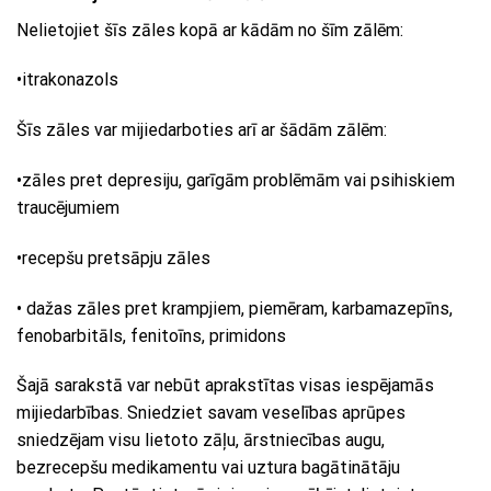
Nelietojiet šīs zāles kopā ar kādām no šīm zālēm:
•itrakonazols
Šīs zāles var mijiedarboties arī ar šādām zālēm:
•zāles pret depresiju, garīgām problēmām vai psihiskiem
traucējumiem
•recepšu pretsāpju zāles
• dažas zāles pret krampjiem, piemēram, karbamazepīns,
fenobarbitāls, fenitoīns, primidons
Šajā sarakstā var nebūt aprakstītas visas iespējamās
mijiedarbības. Sniedziet savam veselības aprūpes
sniedzējam visu lietoto zāļu, ārstniecības augu,
bezrecepšu medikamentu vai uztura bagātinātāju