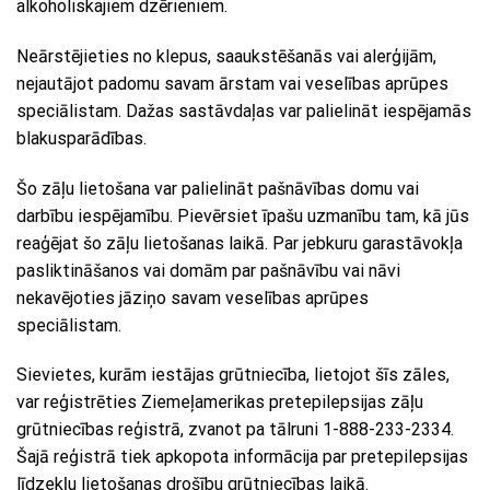
alkoholiskajiem dzērieniem.
Neārstējieties no klepus, saaukstēšanās vai alerģijām,
nejautājot padomu savam ārstam vai veselības aprūpes
speciālistam. Dažas sastāvdaļas var palielināt iespējamās
blakusparādības.
Šo zāļu lietošana var palielināt pašnāvības domu vai
darbību iespējamību. Pievērsiet īpašu uzmanību tam, kā jūs
reaģējat šo zāļu lietošanas laikā. Par jebkuru garastāvokļa
pasliktināšanos vai domām par pašnāvību vai nāvi
nekavējoties jāziņo savam veselības aprūpes
speciālistam.
Sievietes, kurām iestājas grūtniecība, lietojot šīs zāles,
var reģistrēties Ziemeļamerikas pretepilepsijas zāļu
grūtniecības reģistrā, zvanot pa tālruni 1-888-233-2334.
Šajā reģistrā tiek apkopota informācija par pretepilepsijas
līdzekļu lietošanas drošību grūtniecības laikā.