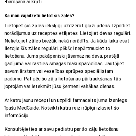
•barošana ar krūti
Kā man vajadzētu lietot šīs zāles?
Lietojiet šīs zāles iekšķīgi, uzdzerot glāzi ūdens. Izpildiet
norādījumus uz receptes etiķetes. Lietojiet devas regulāri.
Nelietojiet zāles biežāk, nekā norādīts. Ja kādu laiku esat
lietojis šīs zāles regulāri, pēkšņi nepārtrauciet to
lietošanu. Jums pakāpeniski jāsamazina deva, pretējā
gadījumā var rasties smagas blakusparādības. Jautājiet
savam ārstam vai veselības aprūpes speciālistam
padomu. Pat pēc šo zāļu lietošanas pārtraukšanas tās
joprojām var ietekmēt jūsu ķermeni vairākas dienas.
Ar katru jaunu recepti un uzpildi farmaceits jums izsniegs
īpašu MedGuide. Noteikti katru reizi rūpīgi izlasiet šo
informāciju.
Konsultējieties ar savu pediatru par šo zāļu lietošanu