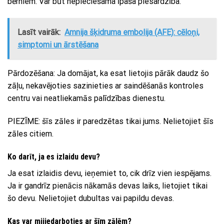
bērniem. Var būt nepieciešama īpaša piesardzība.
Lasīt vairāk:
Amnija šķidruma embolija (AFE): cēloņi,
simptomi un ārstēšana
Pārdozēšana: Ja domājat, ka esat lietojis pārāk daudz šo
zāļu, nekavējoties sazinieties ar saindēšanās kontroles
centru vai neatliekamās palīdzības dienestu.
PIEZĪME: šīs zāles ir paredzētas tikai jums. Nelietojiet šīs
zāles citiem.
Ko darīt, ja es izlaidu devu?
Ja esat izlaidis devu, ieņemiet to, cik drīz vien iespējams.
Ja ir gandrīz pienācis nākamās devas laiks, lietojiet tikai
šo devu. Nelietojiet dubultas vai papildu devas.
Kas var mijiedarboties ar šīm zālēm?