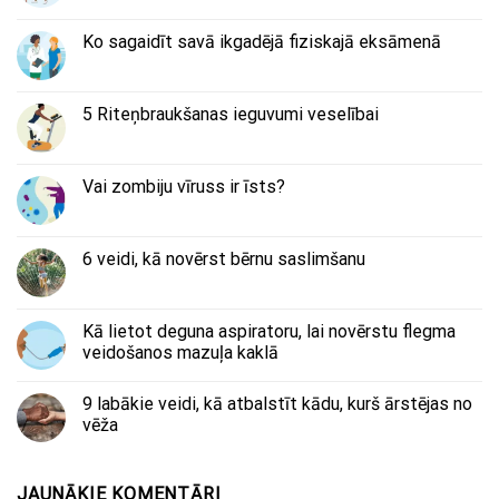
Ko sagaidīt savā ikgadējā fiziskajā eksāmenā
5 Riteņbraukšanas ieguvumi veselībai
Vai zombiju vīruss ir īsts?
6 veidi, kā novērst bērnu saslimšanu
Kā lietot deguna aspiratoru, lai novērstu flegma
veidošanos mazuļa kaklā
9 labākie veidi, kā atbalstīt kādu, kurš ārstējas no
vēža
JAUNĀKIE KOMENTĀRI