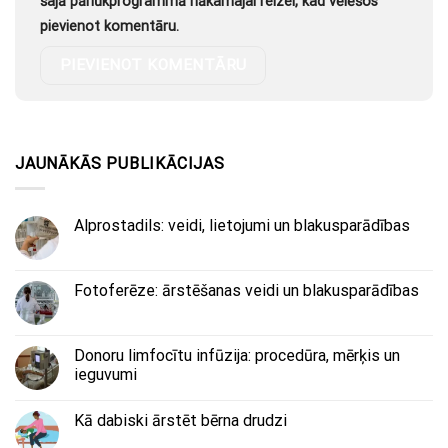
šajā pārlūkprogrammā nākamajai reizei, kad vēlēšos
pievienot komentāru.
JAUNĀKĀS PUBLIKĀCIJAS
Alprostadils: veidi, lietojumi un blakusparādības
Fotoferēze: ārstēšanas veidi un blakusparādības
Donoru limfocītu infūzija: procedūra, mērķis un
ieguvumi
Kā dabiski ārstēt bērna drudzi