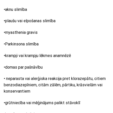
•aknu slimība
•plaušu vai elpošanas slimība
•myasthenia gravis
•Parkinsona slimība
•krampji vai krampju lēkmes anamnēzē
•domas par pašnāvību
• neparasta vai alerģiska reakcija pret klorazepātu, citiem
benzodiazepīniem, citām zālēm, pārtiku, krāsvielām vai
konservantiem
•grūtniecība vai mēģinājums palikt stāvoklī