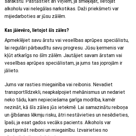
sarakstu. Pastāstiet arī viņiem, ja smēķējat, lietojat
alkoholu vai nelegālas narkotikas. Daži priekšmeti var
mijiedarboties ar jūsu zālēm.
Kas jāievēro, lietojot šīs zāles?
Apmeklējiet savu ārstu vai veselības aprūpes speciālistu,
lai regulāri pārbaudītu savu progresu. Jūsu ķermenis var
kļūt atkarīgs no šīm zālēm. Jautājiet savam ārstam vai
veselības aprūpes speciālistam, ja jums tas joprojām ir
jālieto.
Jums var rasties miegainība vai reibonis. Nevadiet
transportlīdzekli, neapkalpojiet mehānismus un nedariet
neko tādu, kam nepieciešama garīga modrība, kamēr
nezināt, kā šīs zāles jūs ietekmē. Lai samazinātu reiboņa
un ģībšanas lēkmju risku, ātri nestāvieties un nesēdieties,
īpaši, ja esat gados vecāks pacients. Alkohols var
pastiprināt reiboni un miegainību. Izvairieties no