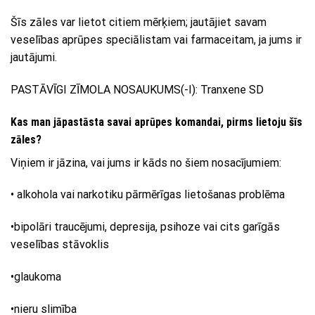
Šīs zāles var lietot citiem mērķiem; jautājiet savam
veselības aprūpes speciālistam vai farmaceitam, ja jums ir
jautājumi.
PASTĀVĪGI ZĪMOLA NOSAUKUMS(-I): Tranxene SD
Kas man jāpastāsta savai aprūpes komandai, pirms lietoju šīs
zāles?
Viņiem ir jāzina, vai jums ir kāds no šiem nosacījumiem:
• alkohola vai narkotiku pārmērīgas lietošanas problēma
•bipolāri traucējumi, depresija, psihoze vai cits garīgās
veselības stāvoklis
•glaukoma
•nieru slimība