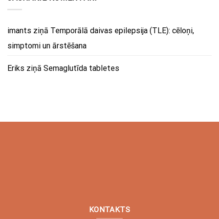
imants
ziņā
Temporālā daivas epilepsija (TLE): cēloņi,
simptomi un ārstēšana
Eriks
ziņā
Semaglutīda tabletes
KONTAKTS