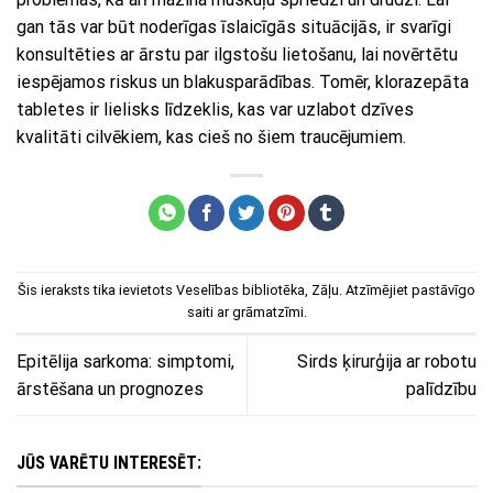
gan tās var būt noderīgas īslaicīgās situācijās, ir svarīgi
konsultēties ar ārstu par ilgstošu lietošanu, lai novērtētu
iespējamos riskus un blakusparādības. Tomēr, klorazepāta
tabletes ir lielisks līdzeklis, kas var uzlabot dzīves
kvalitāti cilvēkiem, kas cieš no šiem traucējumiem.
Šis ieraksts tika ievietots
Veselības bibliotēka
,
Zāļu
. Atzīmējiet
pastāvīgo
saiti
ar grāmatzīmi.
Epitēlija sarkoma: simptomi,
Sirds ķirurģija ar robotu
ārstēšana un prognozes
palīdzību
JŪS VARĒTU INTERESĒT: