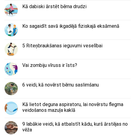
Kā dabiski ārstēt bērna drudzi
Ko sagaidīt savā ikgadējā fiziskajā eksāmenā
5 Riteņbraukšanas ieguvumi veselībai
Vai zombiju vīruss ir īsts?
6 veidi, kā novērst bērnu saslimšanu
Kā lietot deguna aspiratoru, lai novērstu flegma
veidošanos mazuļa kaklā
9 labākie veidi, kā atbalstīt kādu, kurš ārstējas no
vēža