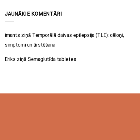
JAUNĀKIE KOMENTĀRI
imants
ziņā
Temporālā daivas epilepsija (TLE): cēloņi,
simptomi un ārstēšana
Eriks
ziņā
Semaglutīda tabletes