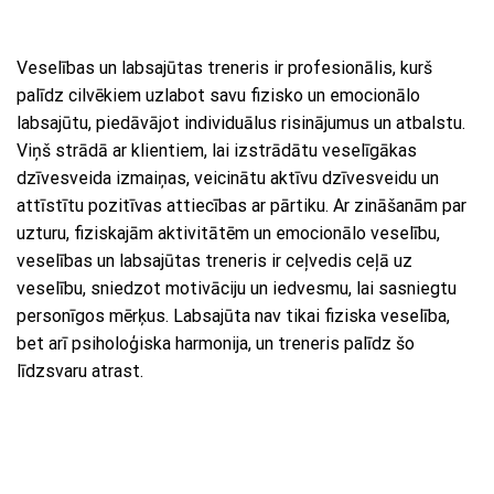
Veselības un labsajūtas treneris ir profesionālis, kurš
palīdz cilvēkiem uzlabot savu fizisko un emocionālo
labsajūtu, piedāvājot individuālus risinājumus un atbalstu.
Viņš strādā ar klientiem, lai izstrādātu veselīgākas
dzīvesveida izmaiņas, veicinātu aktīvu dzīvesveidu un
attīstītu pozitīvas attiecības ar pārtiku. Ar zināšanām par
uzturu, fiziskajām aktivitātēm un emocionālo veselību,
veselības un labsajūtas treneris ir ceļvedis ceļā uz
veselību, sniedzot motivāciju un iedvesmu, lai sasniegtu
personīgos mērķus. Labsajūta nav tikai fiziska veselība,
bet arī psiholoģiska harmonija, un treneris palīdz šo
līdzsvaru atrast.