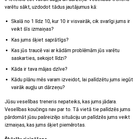
varētu sākt, uzdodot tādus jautājumus kā:
Skalā no 1 līdz 10, kur 10 ir visvairāk, cik svarīgi jums ir
veikt šīs izmaiņas?
Kas jums šķiet saprātīgs?
Kas jūs traucē vai ar kādām problēmām jūs varētu
saskarties, sekojot līdzi?
Kāda ir tava mājas dzīve?
Kādu plānu mēs varam izveidot, lai palīdzētu jums iegūt
vairāk augļu un dārzeņu?
Jūsu veselības treneris nepateiks, kas jums jādara.
Veselības koučings nav par to. Tā vietā tie palīdzēs jums
pārdomāt jūsu pašreizējo situāciju un palīdzēs jums veikt
izmaiņas, kas jums šķiet piemērotas.