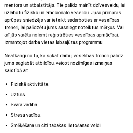
mentors un atbalstītājs. Tie palīdz mainīt dzīvesveidu, lai
uzlabotu fizisko un emocionālo veselību. Jūsu primārās
aprūpes sniedzējs var ieteikt sadarboties ar veselības
treneri, lai palīdzētu jums sasniegt noteiktus mērķus. Vai
arī jūs varētu nolemt reģistrēties veselības apmācībai,
izmantojot darba vietas labsajūtas programmu.
Neatkarīgi no tā, kā sākat darbu, veselības treneri palīdz
jums saglabāt atbildību, veicot nozīmīgas izmaiņas
saistībā ar:
Fiziskā aktivitāte.
Uzturs.
Svara vadība.
Stresa vadība.
Smēķēšana un citi tabakas lietošanas veidi.