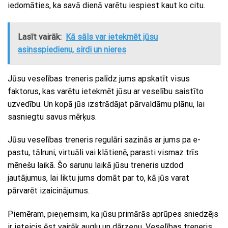
iedomāties, ka savā dienā varētu iespiest kaut ko citu.
Lasīt vairāk:
Kā sāls var ietekmēt jūsu
asinsspiedienu, sirdi un nieres
Jūsu veselības treneris palīdz jums apskatīt visus
faktorus, kas varētu ietekmēt jūsu ar veselību saistīto
uzvedību. Un kopā jūs izstrādājat pārvaldāmu plānu, lai
sasniegtu savus mērķus.
Jūsu veselības treneris regulāri sazinās ar jums pa e-
pastu, tālruni, virtuāli vai klātienē, parasti vismaz trīs
mēnešu laikā. Šo sarunu laikā jūsu treneris uzdod
jautājumus, lai liktu jums domāt par to, kā jūs varat
pārvarēt izaicinājumus.
Piemēram, pieņemsim, ka jūsu primārās aprūpes sniedzējs
ir ieteicis ēst vairāk augļu un dārzeņu. Veselības treneris