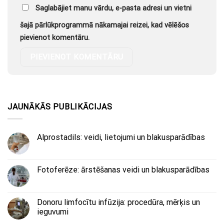
Saglabājiet manu vārdu, e-pasta adresi un vietni
šajā pārlūkprogrammā nākamajai reizei, kad vēlēšos
pievienot komentāru.
JAUNĀKĀS PUBLIKĀCIJAS
Alprostadils: veidi, lietojumi un blakusparādības
Fotoferēze: ārstēšanas veidi un blakusparādības
Donoru limfocītu infūzija: procedūra, mērķis un
ieguvumi