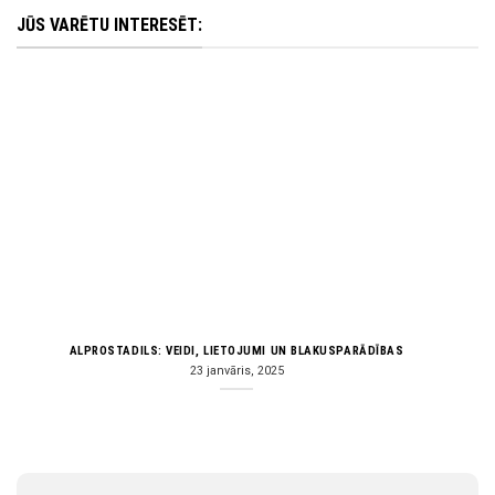
JŪS VARĒTU INTERESĒT:
ALPROSTADILS: VEIDI, LIETOJUMI UN BLAKUSPARĀDĪBAS
23 janvāris, 2025