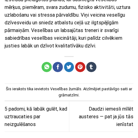
mērķus, piemēram, svara zudumu, fizisko aktivitāti, uztura
uzlabošanu vai stressa pārvaldību. Viņi veicina veselīgu
dzīvesveidu un sniedz atbalstu ceļā uz ilgtspējīgām
pārmaiņām. Veselības un labsajūtas treneri ir svarīgi
sabiedrības veselības veicinātāji, kuri palīdz cilvēkiem
justies labāk un dzīvot kvalitatīvāku dzīvi.
Šis ieraksts tika ievietots
Veselības žurnāls
. Atzīmējiet
pastāvīgo saiti
ar
grāmatzīmi.
5 padomi, kā labāk gulēt, kad
Daudzi iemesli mīlēt
uztraucaties par
austeres — pat ja jūs tās
neizgulēšanos
ienīstat