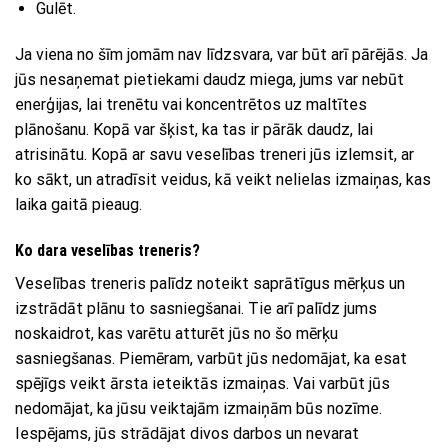
Gulēt.
Ja viena no šīm jomām nav līdzsvara, var būt arī pārējās. Ja
jūs nesaņemat pietiekami daudz miega, jums var nebūt
enerģijas, lai trenētu vai koncentrētos uz maltītes
plānošanu. Kopā var šķist, ka tas ir pārāk daudz, lai
atrisinātu. Kopā ar savu veselības treneri jūs izlemsit, ar
ko sākt, un atradīsit veidus, kā veikt nelielas izmaiņas, kas
laika gaitā pieaug.
Ko dara veselības treneris?
Veselības treneris palīdz noteikt saprātīgus mērķus un
izstrādāt plānu to sasniegšanai. Tie arī palīdz jums
noskaidrot, kas varētu atturēt jūs no šo mērķu
sasniegšanas. Piemēram, varbūt jūs nedomājat, ka esat
spējīgs veikt ārsta ieteiktās izmaiņas. Vai varbūt jūs
nedomājat, ka jūsu veiktajām izmaiņām būs nozīme.
Iespējams, jūs strādājat divos darbos un nevarat