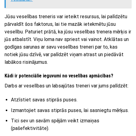
Jūsu veselības treneris var ieteikt resursus, lai palīdzētu
pārvaldīt šos faktorus, lai tie mazāk ietekmētu jūsu
veselību. Paturiet prātā, ka jūsu veselības trenera mērķis ir
jūs atbalstīt. Viņu loma nav spriest vai vainot. Atklātas un
godīgas sarunas ar savu veselības treneri par to, kas
notiek jūsu dzīvē, var palīdzēt viņam atrast un piedāvāt
labākos risinājumus.
Kādi ir potenciālie ieguvumi no veselības apmācības?
Darbs ar veselības un labsajūtas treneri var jums palīdzēt:
Atzīstiet savas stiprās puses.
Izmantojiet savas stiprās puses, lai sasniegtu mērķus.
Tici sev un savām spējām veikt izmaiņas
(pašefektivitāte).