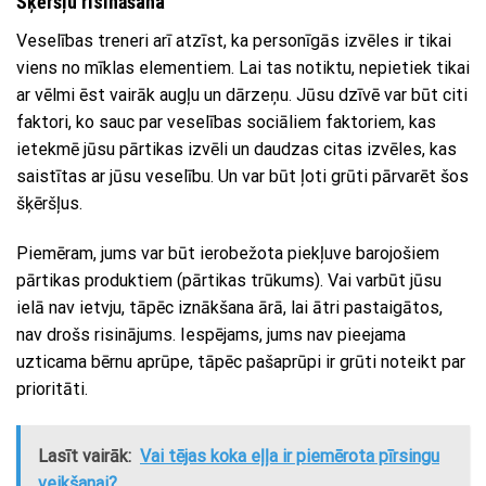
Šķēršļu risināšana
Veselības treneri arī atzīst, ka personīgās izvēles ir tikai
viens no mīklas elementiem. Lai tas notiktu, nepietiek tikai
ar vēlmi ēst vairāk augļu un dārzeņu. Jūsu dzīvē var būt citi
faktori, ko sauc par veselības sociāliem faktoriem, kas
ietekmē jūsu pārtikas izvēli un daudzas citas izvēles, kas
saistītas ar jūsu veselību. Un var būt ļoti grūti pārvarēt šos
šķēršļus.
Piemēram, jums var būt ierobežota piekļuve barojošiem
pārtikas produktiem (pārtikas trūkums). Vai varbūt jūsu
ielā nav ietvju, tāpēc iznākšana ārā, lai ātri pastaigātos,
nav drošs risinājums. Iespējams, jums nav pieejama
uzticama bērnu aprūpe, tāpēc pašaprūpi ir grūti noteikt par
prioritāti.
Lasīt vairāk:
Vai tējas koka eļļa ir piemērota pīrsingu
veikšanai?