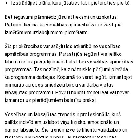
Izstrādājiet plānu, kuru jūtaties labi, pieturoties pie tā.
Bet ieguvumi pārsniedz jūsu attieksmi un uzskatus.
Pētījumi liecina, ka veselības apmācība var novest pie
izmērāmiem uzlabojumiem, piemēram:
Šīs priekšrocības var atšķirties atkarībā no veselības
apmācības programmas. Parasti jūs iegūsit vislielāko
labumu no uz pierādījumiem balstītas veselības apmācības
programmas. Tas nozīmē, ka zinātniskie pētījumi pierāda,
ka programma darbojas. Kopumā to varat iegūt, izmantojot
primārās aprūpes sniedzēja biroju vai darba vietas
labsajūtas programmu. Privāti nolīgti treneri var vai nevar
izmantot uz pierādījumiem balstītu praksi.
Veselības un labsajūtas treneris ir profesionālis, kurš
palīdz indivīdiem uzlabot viņu fizisko, emocionālo un
garīgo labsajūtu. Šie treneri izvērtē klientu vajadzības un
izstrādā pielāgotus plānus, lai sasniegtu veselības