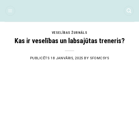
Skip
to
content
VESELĪBAS ŽURNĀLS
Kas ir veselības un labsajūtas treneris?
PUBLICĒTS
18 JANVĀRIS, 2025
BY
SFOMCSYS
18
Jan