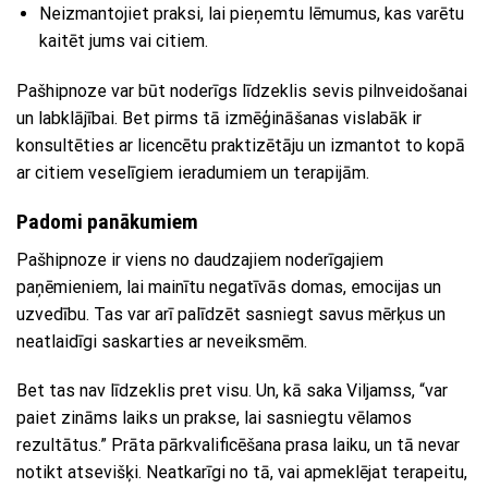
Neizmantojiet praksi, lai pieņemtu lēmumus, kas varētu
kaitēt jums vai citiem.
Pašhipnoze var būt noderīgs līdzeklis sevis pilnveidošanai
un labklājībai. Bet pirms tā izmēģināšanas vislabāk ir
konsultēties ar licencētu praktizētāju un izmantot to kopā
ar citiem veselīgiem ieradumiem un terapijām.
Padomi panākumiem
Pašhipnoze ir viens no daudzajiem noderīgajiem
paņēmieniem, lai mainītu negatīvās domas, emocijas un
uzvedību. Tas var arī palīdzēt sasniegt savus mērķus un
neatlaidīgi saskarties ar neveiksmēm.
Bet tas nav līdzeklis pret visu. Un, kā saka Viljamss, “var
paiet zināms laiks un prakse, lai sasniegtu vēlamos
rezultātus.” Prāta pārkvalificēšana prasa laiku, un tā nevar
notikt atsevišķi. Neatkarīgi no tā, vai apmeklējat terapeitu,