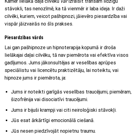
Kamēr lielākā daļa cilvēku
var
izraisīt transam līdzīgu
stāvokli, tas nenozīmē, ka tā vienmēr ir laba ideja. Ir daži
cilvēki, kuriem, veicot pašhipnozi, jāievēro piesardzība vai
vispār jāizvairās no šīs prakses.
Piesardzības vārds
Lai gan pašhipnoze un hipnoterapija kopumā ir droša
lielākajai daļai cilvēku, tā nav piemērota vai efektīva visos
gadījumos. Jums jākonsultējas ar veselības aprūpes
speciālistu vai licencētu praktizētāju, lai noteiktu, vai
hipnoze jums ir piemērota, ja:
Jums ir noteikti garīgās veselības traucējumi, piemēram,
šizofrēnija vai disociatīvi traucējumi.
Jums ir bijuši krampji vai citi neiroloģiski stāvokļi.
Jūs esat ārkārtīgi emocionālā ciešanā.
Jūs nesen piedzīvojāt nopietnu traumu.