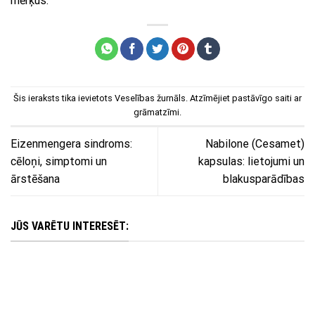
mērķus.
Šis ieraksts tika ievietots
Veselības žurnāls
. Atzīmējiet
pastāvīgo saiti
ar
grāmatzīmi.
Eizenmengera sindroms:
Nabilone (Cesamet)
cēloņi, simptomi un
kapsulas: lietojumi un
ārstēšana
blakusparādības
JŪS VARĒTU INTERESĒT: