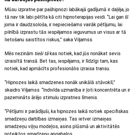
Mūsu izpratne par pašhipnozi labākajā gadījumā ir daļēja, jo
tā nav tik labi pētīta kā citi hipnoterapijas veidi. “Lai gan šī
joma ir daudzsološa, ir nepieciešams vairāk pētījumu, lai
pilnībā izprastu tās iespējamos ieguvumus un visus ar tā
lietošanu saistītos riskus,” saka Viljamss.
Mēs nezinām
tieši tā
kas notiek, kad jūs nonākat sevis
izraisītā transā. Bet tas, iespējams, ir līdzīgi tam, kas
notiek, kad apmācīts profesionālis izraisa transu.
“Hipnozes laikā smadzenes nonāk unikālā stāvoklī,”
skaidro Viljamss. “Indivīda uzmanība ir ļoti koncentrēta un ir
pazemināts ārējo stimulu izpratnes līmenis.
“Pētījumi ir parādījuši, ka hipnozes laikā notiek specifiskas
smadzeņu darbības izmaiņas. Tas ietver izmaiņas
smadzeņu viļņu modeļos, asins plūsmā un aktivitātēs
noteiktos smadzeņu apgabalos.