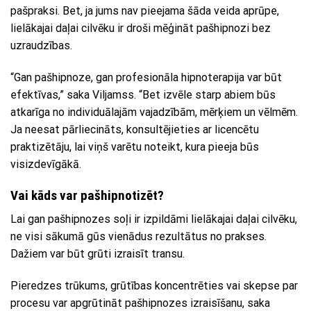
pašpraksi. Bet, ja jums nav pieejama šāda veida aprūpe,
lielākajai daļai cilvēku ir droši mēģināt pašhipnozi bez
uzraudzības.
“Gan pašhipnoze, gan profesionāla hipnoterapija var būt
efektīvas,” saka Viljamss. “Bet izvēle starp abiem būs
atkarīga no individuālajām vajadzībām, mērķiem un vēlmēm.
Ja neesat pārliecināts, konsultējieties ar licencētu
praktizētāju, lai viņš varētu noteikt, kura pieeja būs
visizdevīgākā.
Vai kāds var pašhipnotizēt?
Lai gan pašhipnozes soļi ir izpildāmi lielākajai daļai cilvēku,
ne visi sākumā gūs vienādus rezultātus no prakses.
Dažiem var būt grūti izraisīt transu.
Pieredzes trūkums, grūtības koncentrēties vai skepse par
procesu var apgrūtināt pašhipnozes izraisīšanu, saka