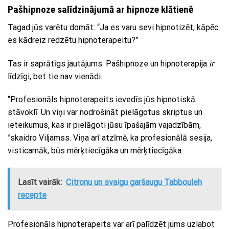
Pašhipnoze salīdzinājumā ar hipnoze klātienē
Tagad jūs varētu domāt: “Ja es varu sevi hipnotizēt, kāpēc
es kādreiz redzētu hipnoterapeitu?”
Tas ir saprātīgs jautājums. Pašhipnoze un hipnoterapija
ir
līdzīgi, bet tie nav vienādi.
“Profesionāls hipnoterapeits ievedīs jūs hipnotiskā
stāvoklī. Un viņi var nodrošināt pielāgotus skriptus un
ieteikumus, kas ir pielāgoti jūsu īpašajām vajadzībām,
”skaidro Viljamss. Viņa arī atzīmē, ka profesionālā sesija,
visticamāk, būs mērķtiecīgāka un mērķtiecīgāka.
Lasīt vairāk:
Citronu un svaigu garšaugu Tabbouleh
recepte
Profesionāls hipnoterapeits var arī palīdzēt jums uzlabot