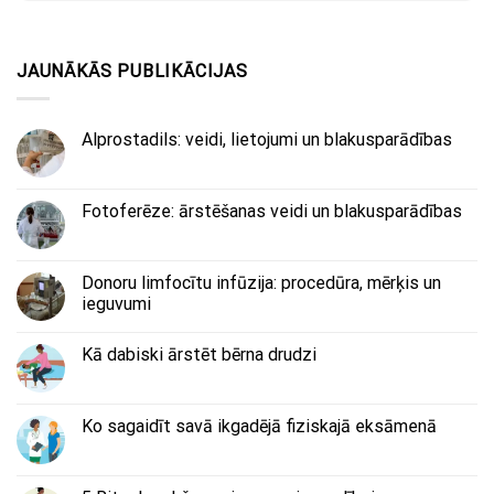
JAUNĀKĀS PUBLIKĀCIJAS
Alprostadils: veidi, lietojumi un blakusparādības
Fotoferēze: ārstēšanas veidi un blakusparādības
Donoru limfocītu infūzija: procedūra, mērķis un
ieguvumi
Kā dabiski ārstēt bērna drudzi
Ko sagaidīt savā ikgadējā fiziskajā eksāmenā