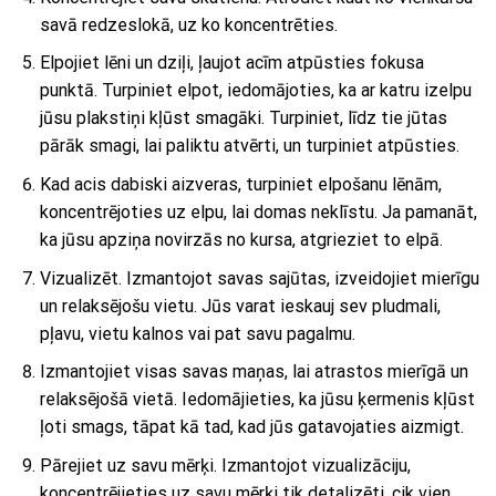
savā redzeslokā, uz ko koncentrēties.
Elpojiet lēni un dziļi, ļaujot acīm atpūsties fokusa
punktā. Turpiniet elpot, iedomājoties, ka ar katru izelpu
jūsu plakstiņi kļūst smagāki. Turpiniet, līdz tie jūtas
pārāk smagi, lai paliktu atvērti, un turpiniet atpūsties.
Kad acis dabiski aizveras, turpiniet elpošanu lēnām,
koncentrējoties uz elpu, lai domas neklīstu. Ja pamanāt,
ka jūsu apziņa novirzās no kursa, atgrieziet to elpā.
Vizualizēt. Izmantojot savas sajūtas, izveidojiet mierīgu
un relaksējošu vietu. Jūs varat ieskauj sev pludmali,
pļavu, vietu kalnos vai pat savu pagalmu.
Izmantojiet visas savas maņas, lai atrastos mierīgā un
relaksējošā vietā. Iedomājieties, ka jūsu ķermenis kļūst
ļoti smags, tāpat kā tad, kad jūs gatavojaties aizmigt.
Pārejiet uz savu mērķi. Izmantojot vizualizāciju,
koncentrējieties uz savu mērķi tik detalizēti, cik vien