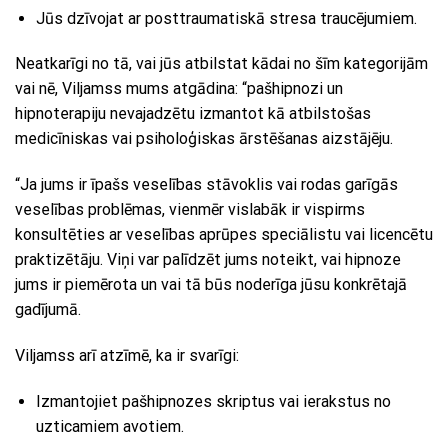
Jūs dzīvojat ar posttraumatiskā stresa traucējumiem.
Neatkarīgi no tā, vai jūs atbilstat kādai no šīm kategorijām
vai nē, Viljamss mums atgādina: “pašhipnozi un
hipnoterapiju nevajadzētu izmantot kā atbilstošas ​​​​
medicīniskas vai psiholoģiskas ārstēšanas aizstājēju.
“Ja jums ir īpašs veselības stāvoklis vai rodas garīgās
veselības problēmas, vienmēr vislabāk ir vispirms
konsultēties ar veselības aprūpes speciālistu vai licencētu
praktizētāju. Viņi var palīdzēt jums noteikt, vai hipnoze
jums ir piemērota un vai tā būs noderīga jūsu konkrētajā
gadījumā.
Viljamss arī atzīmē, ka ir svarīgi:
Izmantojiet pašhipnozes skriptus vai ierakstus no
uzticamiem avotiem.