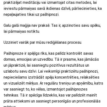
praktizējat meditāciju vai izmantojat citas metodes, lai
ieviestu pārmaiņas savā ikdienas dzīvē, pārliecinieties, ka
nepaļaujaties tikai uz pašhipnozi.
Galu galā maģija nav praksē. Tas ir, apzinoties savu spēku,
lai pārmaiņas notiktu.
Uzziniet vairāk par mūsu rediģēšanas procesu.
Pašhipnoze ir spējīgs rīks, kas palīdz kontrolēt savas
domas, emocijas un uzvedību. Tā ir prasme, kas jāmācās
un jāpraktizē, lai sasniegtu pozitīvus rezultātus un
uzlabotu savu dzīvi. Lai veiksmīgi praktizētu pašhipnozi,
nepieciešams izstrādāt spēju koncentrēties, relaksēties
un vizualizēt mērķus. Ar regulāru treniņu un apņēmību, katrs
var sasniegt to, ko vēlas, izmantojot pašhipnozes
tehnikas. Tā ir spēcīga līdzeklis, kas var palīdzēt mainīt
prāta attieksmi un sasniegt personīgās un profesionālās