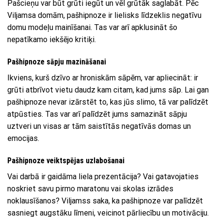
Pašcieņu var būt grūti iegūt un vēl grūtāk saglabāt. Pēc
Viljamsa domām, pašhipnoze ir lielisks līdzeklis negatīvu
domu modeļu mainīšanai. Tas var arī apklusināt šo
nepatīkamo iekšējo kritiķi.
Pašhipnoze sāpju mazināšanai
Ikviens, kurš dzīvo ar hroniskām sāpēm, var apliecināt: ir
grūti atbrīvot vietu daudz kam citam, kad jums sāp. Lai gan
pašhipnoze nevar izārstēt to, kas jūs slimo, tā var palīdzēt
atpūsties. Tas var arī palīdzēt jums samazināt sāpju
uztveri un visas ar tām saistītās negatīvās domas un
emocijas.
Pašhipnoze veiktspējas uzlabošanai
Vai darbā ir gaidāma liela prezentācija? Vai gatavojaties
noskriet savu pirmo maratonu vai skolas izrādes
noklausīšanos? Viljamss saka, ka pašhipnoze var palīdzēt
sasniegt augstāku līmeni, veicinot pārliecību un motivāciju.