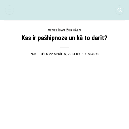
Skip
to
content
VESELĪBAS ŽURNĀLS
Kas ir pašhipnoze un kā to darīt?
PUBLICĒTS
22 APRĪLIS, 2024
BY
SFOMCSYS
22
Apr