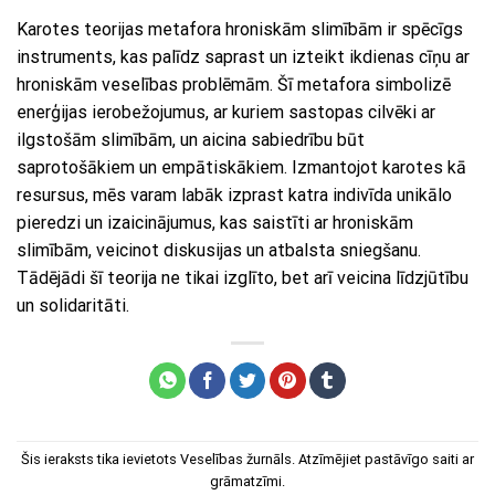
Karotes teorijas metafora hroniskām slimībām ir spēcīgs
instruments, kas palīdz saprast un izteikt ikdienas cīņu ar
hroniskām veselības problēmām. Šī metafora simbolizē
enerģijas ierobežojumus, ar kuriem sastopas cilvēki ar
ilgstošām slimībām, un aicina sabiedrību būt
saprotošākiem un empātiskākiem. Izmantojot karotes kā
resursus, mēs varam labāk izprast katra indivīda unikālo
pieredzi un izaicinājumus, kas saistīti ar hroniskām
slimībām, veicinot diskusijas un atbalsta sniegšanu.
Tādējādi šī teorija ne tikai izglīto, bet arī veicina līdzjūtību
un solidaritāti.
Šis ieraksts tika ievietots
Veselības žurnāls
. Atzīmējiet
pastāvīgo saiti
ar
grāmatzīmi.