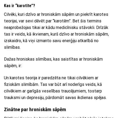
Kas ir “karotīte”?
Cilvēki, kuri dzīvo ar hroniskām sāpēm un piekrīt karotes
teorijai, var sevi dēvēt par “karotēm”. Bet šis termins
neaprobežojas tikai ar kādu medicīnisku stāvokli. Drīzāk
tas ir veids, kā ikvienam, kurš dzīvo ar hroniskām sāpēm,
izskaidro, kā viņi izmanto savu enerģiju atkarībā no
slimības.
Dažas hroniskas slimības, kas saistītas ar hroniskām
sāpēm, ir:
Un karotes teorija ir paredzēta ne tikai cilvēkiem ar
fiziskām slimībām. Tas var būt arī noderīgs veids, kā
cilvēkiem ar garīgās veselības traucējumiem, tostarp
trauksmi un depresiju, pārdomāt savas ikdienas spējas.
Zinātne par hroniskām sāpēm