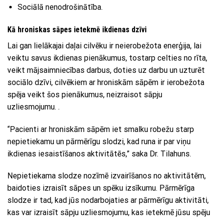
Sociālā nenodrošinātība.
Kā hroniskas sāpes ietekmē ikdienas dzīvi
Lai gan lielākajai daļai cilvēku ir neierobežota enerģija, lai
veiktu savus ikdienas pienākumus, tostarp celties no rīta,
veikt mājsaimniecības darbus, doties uz darbu un uzturēt
sociālo dzīvi, cilvēkiem ar hroniskām sāpēm ir ierobežota
spēja veikt šos pienākumus, neizraisot sāpju
uzliesmojumu. .
“Pacienti ar hroniskām sāpēm iet smalku robežu starp
nepietiekamu un pārmērīgu slodzi, kad runa ir par viņu
ikdienas iesaistīšanos aktivitātēs,” saka Dr. Tilahuns.
Nepietiekama slodze nozīmē izvairīšanos no aktivitātēm,
baidoties izraisīt sāpes un spēku izsīkumu. Pārmērīga
slodze ir tad, kad jūs nodarbojaties ar pārmērīgu aktivitāti,
kas var izraisīt sāpju uzliesmojumu, kas ietekmē jūsu spēju