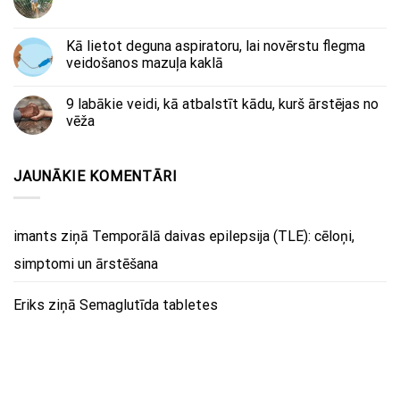
Kā lietot deguna aspiratoru, lai novērstu flegma
veidošanos mazuļa kaklā
9 labākie veidi, kā atbalstīt kādu, kurš ārstējas no
vēža
JAUNĀKIE KOMENTĀRI
imants
ziņā
Temporālā daivas epilepsija (TLE): cēloņi,
simptomi un ārstēšana
Eriks
ziņā
Semaglutīda tabletes