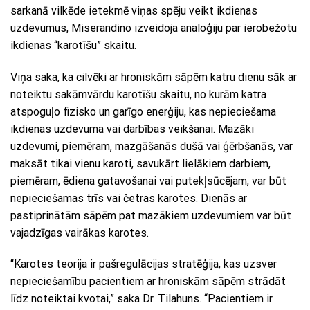
sarkanā vilkēde ietekmē viņas spēju veikt ikdienas
uzdevumus, Miserandino izveidoja analoģiju par ierobežotu
ikdienas “karotīšu” skaitu.
Viņa saka, ka cilvēki ar hroniskām sāpēm katru dienu sāk ar
noteiktu sakāmvārdu karotīšu skaitu, no kurām katra
atspoguļo fizisko un garīgo enerģiju, kas nepieciešama
ikdienas uzdevuma vai darbības veikšanai. Mazāki
uzdevumi, piemēram, mazgāšanās dušā vai ģērbšanās, var
maksāt tikai vienu karoti, savukārt lielākiem darbiem,
piemēram, ēdiena gatavošanai vai putekļsūcējam, var būt
nepieciešamas trīs vai četras karotes. Dienās ar
pastiprinātām sāpēm pat mazākiem uzdevumiem var būt
vajadzīgas vairākas karotes.
“Karotes teorija ir pašregulācijas stratēģija, kas uzsver
nepieciešamību pacientiem ar hroniskām sāpēm strādāt
līdz noteiktai kvotai,” saka Dr. Tilahuns. “Pacientiem ir