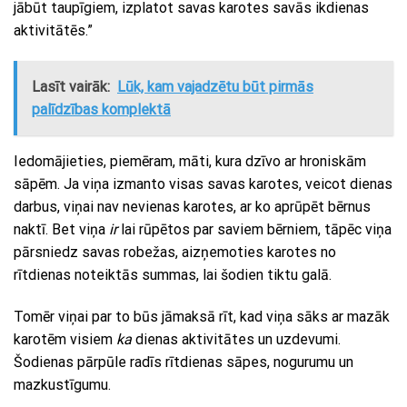
jābūt taupīgiem, izplatot savas karotes savās ikdienas
aktivitātēs.”
Lasīt vairāk:
Lūk, kam vajadzētu būt pirmās
palīdzības komplektā
Iedomājieties, piemēram, māti, kura dzīvo ar hroniskām
sāpēm. Ja viņa izmanto visas savas karotes, veicot dienas
darbus, viņai nav nevienas karotes, ar ko aprūpēt bērnus
naktī. Bet viņa
ir
lai rūpētos par saviem bērniem, tāpēc viņa
pārsniedz savas robežas, aizņemoties karotes no
rītdienas noteiktās summas, lai šodien tiktu galā.
Tomēr viņai par to būs jāmaksā rīt, kad viņa sāks ar mazāk
karotēm visiem
ka
dienas aktivitātes un uzdevumi.
Šodienas pārpūle radīs rītdienas sāpes, nogurumu un
mazkustīgumu.