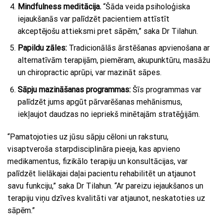
Mindfulness meditācija.
“Šāda veida psiholoģiska
iejaukšanās var palīdzēt pacientiem attīstīt
akceptējošu attieksmi pret sāpēm,” saka Dr Tilahun.
Papildu zāles:
Tradicionālās ārstēšanas apvienošana ar
alternatīvām terapijām, piemēram, akupunktūru, masāžu
un chiropractic aprūpi, var mazināt sāpes.
Sāpju mazināšanas programmas:
Šīs programmas var
palīdzēt jums apgūt pārvarēšanas mehānismus,
iekļaujot daudzas no iepriekš minētajām stratēģijām.
“Pamatojoties uz jūsu sāpju cēloni un raksturu,
visaptveroša starpdisciplināra pieeja, kas apvieno
medikamentus, fizikālo terapiju un konsultācijas, var
palīdzēt lielākajai daļai pacientu rehabilitēt un atjaunot
savu funkciju,” saka Dr Tilahun. “Ar pareizu iejaukšanos un
terapiju viņu dzīves kvalitāti var atjaunot, neskatoties uz
sāpēm.”