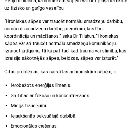
Pētījumi liecina, ka hroniskām sāpēm var būt plaša ietekme
uz fizisko un garīgo veselību.
“Hroniskas sāpes var traucēt normālu smadzeņu darbību,
nomācot smadzeņu darbību, piemēram, kustību
koordināciju un mācīšanos,” saka Dr Tilahun. “Hroniskas
sāpes var arī traucēt normālu smadzeņu komunikāciju,
izraisot jutīgumu, tā ka pat tad, kad trauma vai slimība, kas
izraisīja sākotnējās sāpes, beidzas, sāpes var izturēt.”
Citas problēmas, kas saistītas ar hroniskām sāpēm, ir:
Ierobežots enerģijas līmenis.
Grūtības ar fokusu un koncentrēšanos.
Miega traucējumi.
Iejaukšanās seksuālajā darbībā.
Emocionālas ciešanas.