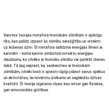
Karotes teorijas metafora hroniskām slimībām ir spēcīgs
rīks, kas palīdz izprast šo slimību sarežģītību un ietekmi
uz ikdienas dzīvi. Šī metafora salīdzina enerģijas līmeni ar
karotēm – katra karote simbolizē noteiktu enerģijas
daudzumu, ko cilvēks ar hronisku slimību var patērēt dienas
laikā. Tā ļauj saprast, ka, saskaroties ar hroniskām
slimībām, cilvēki bieži ir spiesti rūpīgi plānot savus spēkus
un aktivitātes, lai novērstu izsīkumu un saglabātu dzīves
kvalitāti. Šī teorija izgaismo cīņas, kas ietver gan fiziskas,
gan emocionālas grūtības.