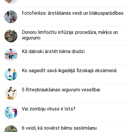
Fotoferēze: ārstēšanas veidi un blakusparādības
Donoru limfocītu infūzija: procedūra, mērķis un
ieguvumi
Kā dabiski ārstēt bērna drudzi
Ko sagaidīt savā ikgadējā fiziskajā eksāmenā
5 Riteņbraukšanas ieguvumi veselībai
Vai zombiju vīruss ir īsts?
6 veidi, kā novērst bērnu saslimšanu