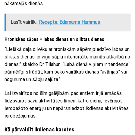
nākamajās dienās.
Lasīt vairāk:
Recepte: Edamame Hummus
Hroniskas sāpes = labas dienas un sliktas dienas
“Lielākā daļa cilvēku ar hroniskām sāpēm piedzīvo labas un
sliktas dienas, jo viņu sāpju intensitāte mainās atkarībā no
dienas,” skaidro Dr Tilahun. “Labā dienā viņiem ir tendence
pārmērīgi strādāt, kam seko vairākas dienas “avārijas” vai
noguruma un sāpju sajūta.”
Lai izvairītos no šīm galējībām, pacientiem ir jāiemācās
līdzsvarot savu aktivitātes līmeni katru dienu, ievērojot
ierobežoto enerģiju un nepārsniedzot ikdienas aktivitātes
ierobežojumus.
Kā pārvaldīt ikdienas karotes