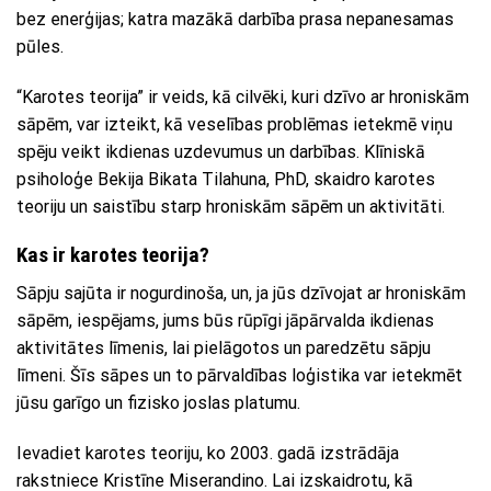
bez enerģijas; katra mazākā darbība prasa nepanesamas
pūles.
“Karotes teorija” ir veids, kā cilvēki, kuri dzīvo ar hroniskām
sāpēm, var izteikt, kā veselības problēmas ietekmē viņu
spēju veikt ikdienas uzdevumus un darbības. Klīniskā
psiholoģe Bekija Bikata Tilahuna, PhD, skaidro karotes
teoriju un saistību starp hroniskām sāpēm un aktivitāti.
Kas ir karotes teorija?
Sāpju sajūta ir nogurdinoša, un, ja jūs dzīvojat ar hroniskām
sāpēm, iespējams, jums būs rūpīgi jāpārvalda ikdienas
aktivitātes līmenis, lai pielāgotos un paredzētu sāpju
līmeni. Šīs sāpes un to pārvaldības loģistika var ietekmēt
jūsu garīgo un fizisko joslas platumu.
Ievadiet karotes teoriju, ko 2003. gadā izstrādāja
rakstniece Kristīne Miserandino. Lai izskaidrotu, kā