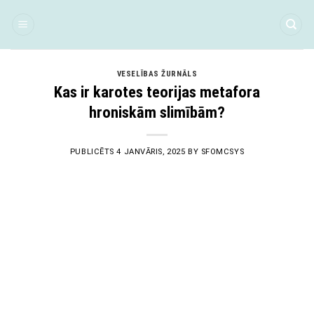
Skip
to
content
VESELĪBAS ŽURNĀLS
Kas ir karotes teorijas metafora
hroniskām slimībām?
PUBLICĒTS
4 JANVĀRIS, 2025
BY
SFOMCSYS
04
Jan