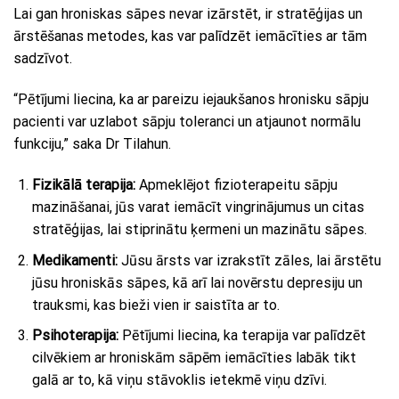
Lai gan hroniskas sāpes nevar izārstēt, ir stratēģijas un
ārstēšanas metodes, kas var palīdzēt iemācīties ar tām
sadzīvot.
“Pētījumi liecina, ka ar pareizu iejaukšanos hronisku sāpju
pacienti var uzlabot sāpju toleranci un atjaunot normālu
funkciju,” saka Dr Tilahun.
Fizikālā terapija:
Apmeklējot fizioterapeitu sāpju
mazināšanai, jūs varat iemācīt vingrinājumus un citas
stratēģijas, lai stiprinātu ķermeni un mazinātu sāpes.
Medikamenti:
Jūsu ārsts var izrakstīt zāles, lai ārstētu
jūsu hroniskās sāpes, kā arī lai novērstu depresiju un
trauksmi, kas bieži vien ir saistīta ar to.
Psihoterapija:
Pētījumi liecina, ka terapija var palīdzēt
cilvēkiem ar hroniskām sāpēm iemācīties labāk tikt
galā ar to, kā viņu stāvoklis ietekmē viņu dzīvi.