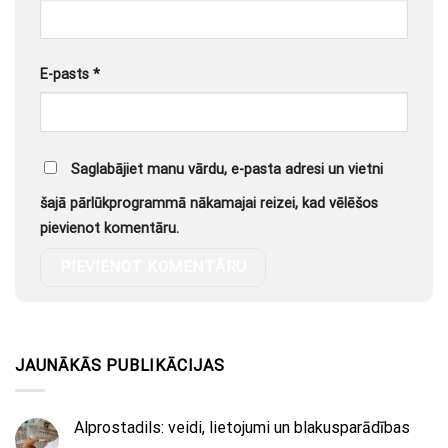
E-pasts
*
Saglabājiet manu vārdu, e-pasta adresi un vietni
šajā pārlūkprogrammā nākamajai reizei, kad vēlēšos
pievienot komentāru.
JAUNĀKĀS PUBLIKĀCIJAS
Alprostadils: veidi, lietojumi un blakusparādības