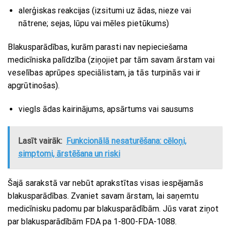
alerģiskas reakcijas (izsitumi uz ādas, nieze vai
nātrene; sejas, lūpu vai mēles pietūkums)
Blakusparādības, kurām parasti nav nepieciešama
medicīniska palīdzība (ziņojiet par tām savam ārstam vai
veselības aprūpes speciālistam, ja tās turpinās vai ir
apgrūtinošas).
viegls ādas kairinājums, apsārtums vai sausums
Lasīt vairāk:
Funkcionālā nesaturēšana: cēloņi,
simptomi, ārstēšana un riski
Šajā sarakstā var nebūt aprakstītas visas iespējamās
blakusparādības. Zvaniet savam ārstam, lai saņemtu
medicīnisku padomu par blakusparādībām. Jūs varat ziņot
par blakusparādībām FDA pa 1-800-FDA-1088.