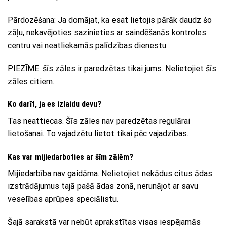
Pārdozēšana: Ja domājat, ka esat lietojis pārāk daudz šo
zāļu, nekavējoties sazinieties ar saindēšanās kontroles
centru vai neatliekamās palīdzības dienestu.
PIEZĪME: šīs zāles ir paredzētas tikai jums. Nelietojiet šīs
zāles citiem.
Ko darīt, ja es izlaidu devu?
Tas neattiecas. Šīs zāles nav paredzētas regulārai
lietošanai. To vajadzētu lietot tikai pēc vajadzības.
Kas var mijiedarboties ar šīm zālēm?
Mijiedarbība nav gaidāma. Nelietojiet nekādus citus ādas
izstrādājumus tajā pašā ādas zonā, nerunājot ar savu
veselības aprūpes speciālistu.
Šajā sarakstā var nebūt aprakstītas visas iespējamās