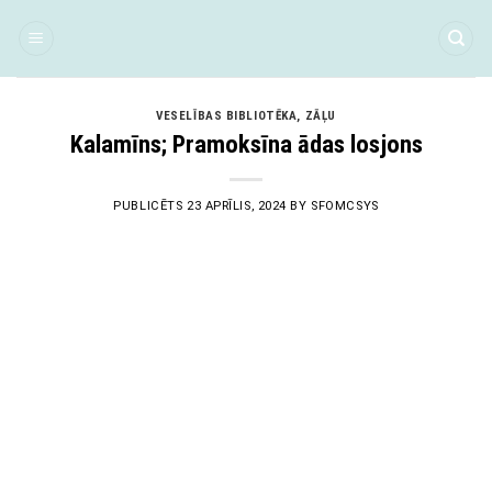
Skip
to
content
VESELĪBAS BIBLIOTĒKA
,
ZĀĻU
Kalamīns; Pramoksīna ādas losjons
PUBLICĒTS
23 APRĪLIS, 2024
BY
SFOMCSYS
23
Apr