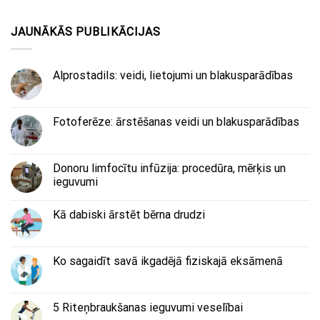
JAUNĀKĀS PUBLIKĀCIJAS
Alprostadils: veidi, lietojumi un blakusparādības
Fotoferēze: ārstēšanas veidi un blakusparādības
Donoru limfocītu infūzija: procedūra, mērķis un
ieguvumi
Kā dabiski ārstēt bērna drudzi
Ko sagaidīt savā ikgadējā fiziskajā eksāmenā
5 Riteņbraukšanas ieguvumi veselībai