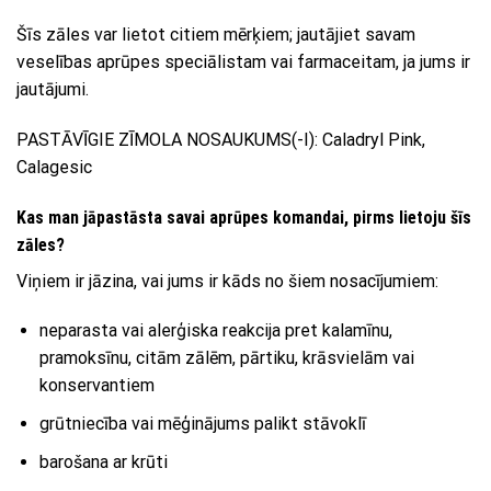
Šīs zāles var lietot citiem mērķiem; jautājiet savam
veselības aprūpes speciālistam vai farmaceitam, ja jums ir
jautājumi.
PASTĀVĪGIE ZĪMOLA NOSAUKUMS(-I): Caladryl Pink,
Calagesic
Kas man jāpastāsta savai aprūpes komandai, pirms lietoju šīs
zāles?
Viņiem ir jāzina, vai jums ir kāds no šiem nosacījumiem:
neparasta vai alerģiska reakcija pret kalamīnu,
pramoksīnu, citām zālēm, pārtiku, krāsvielām vai
konservantiem
grūtniecība vai mēģinājums palikt stāvoklī
barošana ar krūti