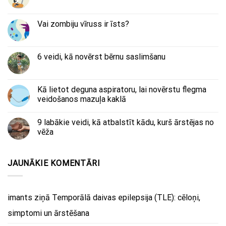
Vai zombiju vīruss ir īsts?
6 veidi, kā novērst bērnu saslimšanu
Kā lietot deguna aspiratoru, lai novērstu flegma
veidošanos mazuļa kaklā
9 labākie veidi, kā atbalstīt kādu, kurš ārstējas no
vēža
JAUNĀKIE KOMENTĀRI
imants
ziņā
Temporālā daivas epilepsija (TLE): cēloņi,
simptomi un ārstēšana