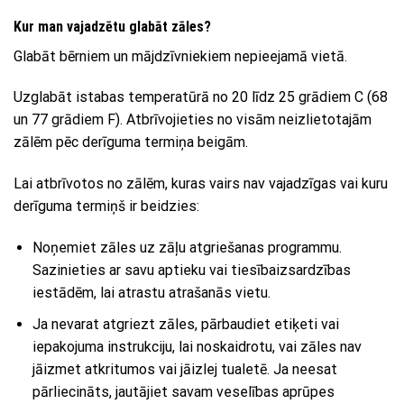
Kur man vajadzētu glabāt zāles?
Glabāt bērniem un mājdzīvniekiem nepieejamā vietā.
Uzglabāt istabas temperatūrā no 20 līdz 25 grādiem C (68
un 77 grādiem F). Atbrīvojieties no visām neizlietotajām
zālēm pēc derīguma termiņa beigām.
Lai atbrīvotos no zālēm, kuras vairs nav vajadzīgas vai kuru
derīguma termiņš ir beidzies:
Noņemiet zāles uz zāļu atgriešanas programmu.
Sazinieties ar savu aptieku vai tiesībaizsardzības
iestādēm, lai atrastu atrašanās vietu.
Ja nevarat atgriezt zāles, pārbaudiet etiķeti vai
iepakojuma instrukciju, lai noskaidrotu, vai zāles nav
jāizmet atkritumos vai jāizlej tualetē. Ja neesat
pārliecināts, jautājiet savam veselības aprūpes