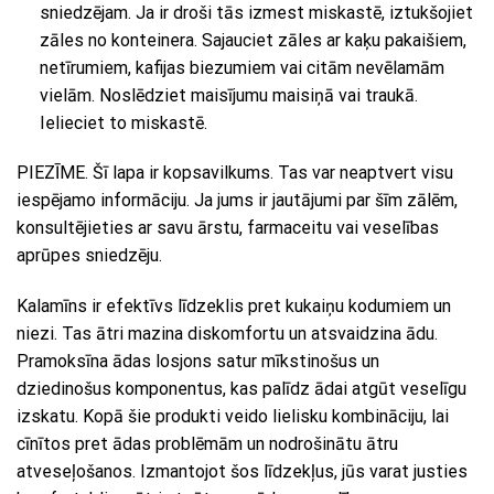
sniedzējam. Ja ir droši tās izmest miskastē, iztukšojiet
zāles no konteinera. Sajauciet zāles ar kaķu pakaišiem,
netīrumiem, kafijas biezumiem vai citām nevēlamām
vielām. Noslēdziet maisījumu maisiņā vai traukā.
Ielieciet to miskastē.
PIEZĪME. Šī lapa ir kopsavilkums. Tas var neaptvert visu
iespējamo informāciju. Ja jums ir jautājumi par šīm zālēm,
konsultējieties ar savu ārstu, farmaceitu vai veselības
aprūpes sniedzēju.
Kalamīns ir efektīvs līdzeklis pret kukaiņu kodumiem un
niezi. Tas ātri mazina diskomfortu un atsvaidzina ādu.
Pramoksīna ādas losjons satur mīkstinošus un
dziedinošus komponentus, kas palīdz ādai atgūt veselīgu
izskatu. Kopā šie produkti veido lielisku kombināciju, lai
cīnītos pret ādas problēmām un nodrošinātu ātru
atveseļošanos. Izmantojot šos līdzekļus, jūs varat justies