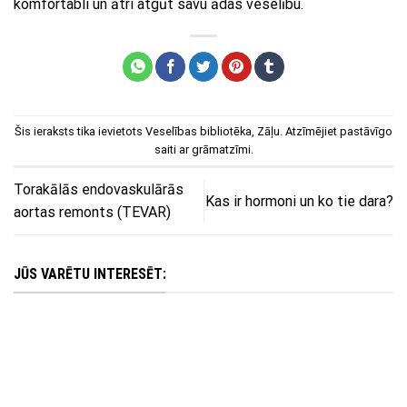
komfortabli un ātri atgūt savu ādas veselību.
Šis ieraksts tika ievietots
Veselības bibliotēka
,
Zāļu
. Atzīmējiet
pastāvīgo
saiti
ar grāmatzīmi.
Torakālās endovaskulārās
Kas ir hormoni un ko tie dara?
aortas remonts (TEVAR)
JŪS VARĒTU INTERESĒT: