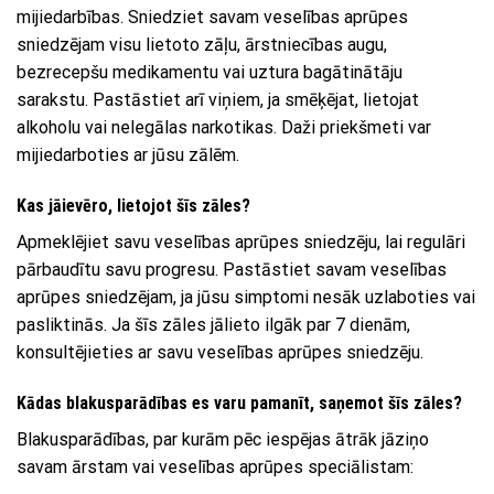
mijiedarbības. Sniedziet savam veselības aprūpes
sniedzējam visu lietoto zāļu, ārstniecības augu,
bezrecepšu medikamentu vai uztura bagātinātāju
sarakstu. Pastāstiet arī viņiem, ja smēķējat, lietojat
alkoholu vai nelegālas narkotikas. Daži priekšmeti var
mijiedarboties ar jūsu zālēm.
Kas jāievēro, lietojot šīs zāles?
Apmeklējiet savu veselības aprūpes sniedzēju, lai regulāri
pārbaudītu savu progresu. Pastāstiet savam veselības
aprūpes sniedzējam, ja jūsu simptomi nesāk uzlaboties vai
pasliktinās. Ja šīs zāles jālieto ilgāk par 7 dienām,
konsultējieties ar savu veselības aprūpes sniedzēju.
Kādas blakusparādības es varu pamanīt, saņemot šīs zāles?
Blakusparādības, par kurām pēc iespējas ātrāk jāziņo
savam ārstam vai veselības aprūpes speciālistam: