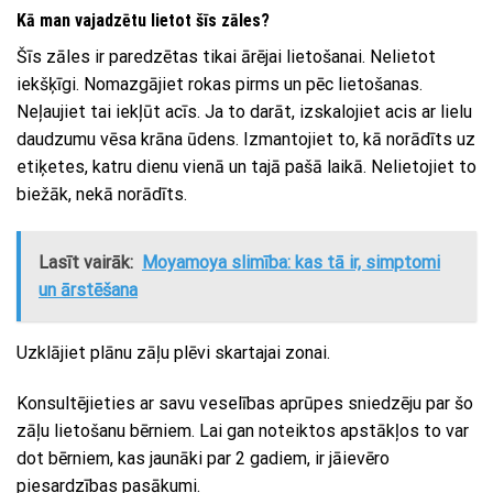
Kā man vajadzētu lietot šīs zāles?
Šīs zāles ir paredzētas tikai ārējai lietošanai. Nelietot
iekšķīgi. Nomazgājiet rokas pirms un pēc lietošanas.
Neļaujiet tai iekļūt acīs. Ja to darāt, izskalojiet acis ar lielu
daudzumu vēsa krāna ūdens. Izmantojiet to, kā norādīts uz
etiķetes, katru dienu vienā un tajā pašā laikā. Nelietojiet to
biežāk, nekā norādīts.
Lasīt vairāk:
Moyamoya slimība: kas tā ir, simptomi
un ārstēšana
Uzklājiet plānu zāļu plēvi skartajai zonai.
Konsultējieties ar savu veselības aprūpes sniedzēju par šo
zāļu lietošanu bērniem. Lai gan noteiktos apstākļos to var
dot bērniem, kas jaunāki par 2 gadiem, ir jāievēro
piesardzības pasākumi.