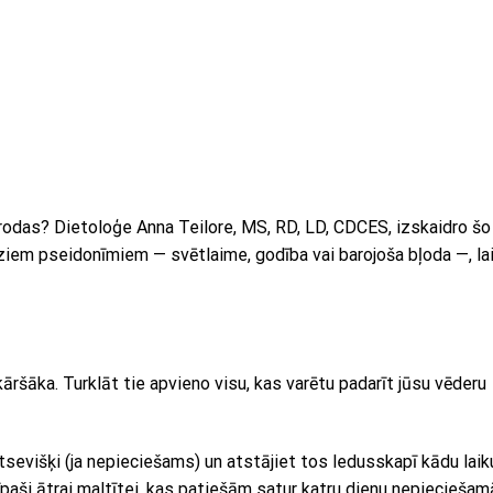
atrodas? Dietoloģe Anna Teilore, MS, RD, LD, CDCES, izskaidro šo
ziem pseidonīmiem — svētlaime, godība vai barojoša bļoda —, la
ršāka. Turklāt tie apvieno visu, kas varētu padarīt jūsu vēderu
tsevišķi (ja nepieciešams) un atstājiet tos ledusskapī kādu laik
paši ātrai maltītei, kas patiešām satur katru dienu nepiecieša