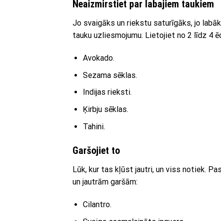
Neaizmirstiet par labajiem taukiem
Jo svaigāks un riekstu saturīgāks, jo labā
tauku uzliesmojumu. Lietojiet no 2 līdz 4 
Avokado.
Sezama sēklas.
Indijas rieksti.
Ķirbju sēklas.
Tahini.
Garšojiet to
Lūk, kur tas kļūst jautri, un viss notiek. 
un jautrām garšām:
Cilantro.