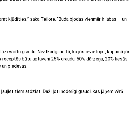
at kļūdīties,” saka Teilore. “Buda bļodas vienmēr ir labas — un
āzi vārītu graudu. Neatkarīgi no tā, ko jūs ievietojat, kopumā jū
jās receptēs būtu aptuveni 25% graudu, 50% dārzeņu, 20% liesās
s un piedevas.
aujiet tiem atdzist. Daži ļoti noderīgi graudi, kas jāņem vērā