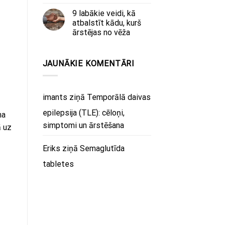
9 labākie veidi, kā
atbalstīt kādu, kurš
ārstējas no vēža
JAUNĀKIE KOMENTĀRI
imants
ziņā
Temporālā daivas
epilepsija (TLE): cēloņi,
na
simptomi un ārstēšana
ā uz
Eriks
ziņā
Semaglutīda
tabletes