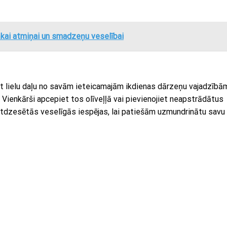
ākai atmiņai un smadzeņu veselībai
t lielu daļu no savām ieteicamajām ikdienas dārzeņu vajadzībā
 Vienkārši apcepiet tos olīveļļā vai pievienojiet neapstrādātus
 atdzesētās veselīgās iespējas, lai patiešām uzmundrinātu savu