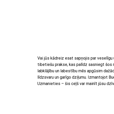
Vai jūs kādreiz esat sapņojis par veselīgu 
tibetiešu prakse, kas palīdz sasniegt šos 
labklājību un labestību mēs apgūsim dažād
līdzsvaru un garīgo dziļumu. Izmantojot Bud
Uzmanieties – šis ceļš var mainīt jūsu dzīv