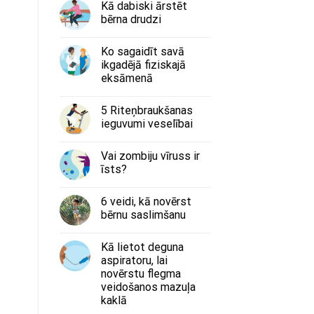
Kā dabiski ārstēt
bērna drudzi
Ko sagaidīt savā
ikgadējā fiziskajā
eksāmenā
5 Riteņbraukšanas
ieguvumi veselībai
Vai zombiju vīruss ir
īsts?
6 veidi, kā novērst
bērnu saslimšanu
Kā lietot deguna
aspiratoru, lai
novērstu flegma
veidošanos mazuļa
kaklā