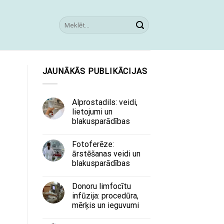
JAUNĀKĀS PUBLIKĀCIJAS
Alprostadils: veidi,
lietojumi un
blakusparādības
Fotoferēze:
ārstēšanas veidi un
blakusparādības
Donoru limfocītu
infūzija: procedūra,
mērķis un ieguvumi