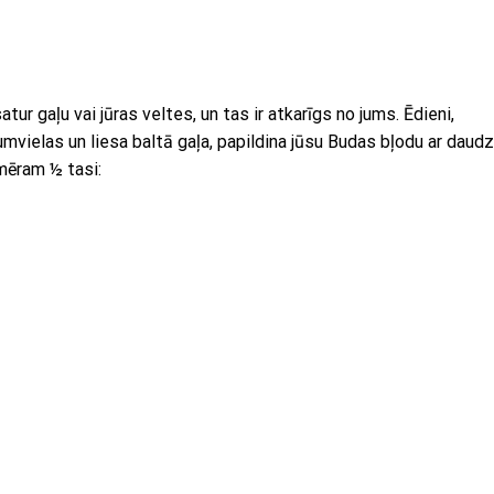
ur gaļu vai jūras veltes, un tas ir atkarīgs no jums. Ēdieni,
tumvielas un liesa baltā gaļa, papildina jūsu Budas bļodu ar dau
mēram ½ tasi: