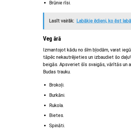
Brūnie rīsi.
Lasīt vairāk:
Labākie ēdieni, ko ēst lab
Veg ārā
Izmantojot kādu no šīm bļodām, varat iegū
tāpēc nekautrējieties un izbaudiet šo daļu!
beigās. Apsveriet šīs svaigās, vārītās un
Budas trauku.
Brokoļi.
Burkāni.
Rukola.
Bietes.
Spināti.