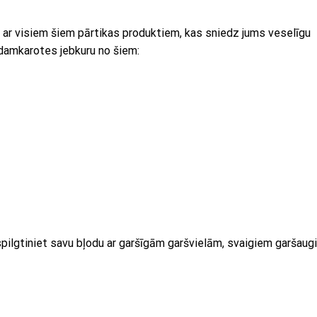
k ar visiem šiem pārtikas produktiem, kas sniedz jums veselīgu
ēdamkarotes jebkuru no šiem:
Paspilgtiniet savu bļodu ar garšīgām garšvielām, svaigiem garšau