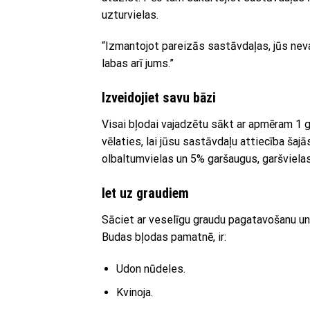
uzturvielas.
“Izmantojot pareizās sastāvdaļas, jūs nevar
labas arī jums.”
Izveidojiet savu bāzi
Visai bļodai vajadzētu sākt ar apmēram 1 gl
vēlaties, lai jūsu sastāvdaļu attiecība ša
olbaltumvielas un 5% garšaugus, garšviela
Iet uz graudiem
Sāciet ar veselīgu graudu pagatavošanu un ļ
Budas bļodas pamatnē, ir:
Udon nūdeles.
Kvinoja.