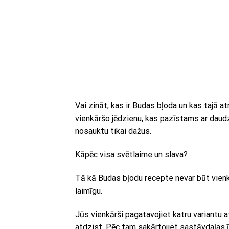
Vai zināt, kas ir Budas bļoda un kas tajā 
vienkāršo jēdzienu, kas pazīstams ar daud
nosauktu tikai dažus.
Kāpēc visa svētlaime un slava?
Tā kā Budas bļodu recepte nevar būt vienkā
laimīgu.
Jūs vienkārši pagatavojiet katru variantu a
atdzist. Pēc tam sakārtojiet sastāvdaļas ī