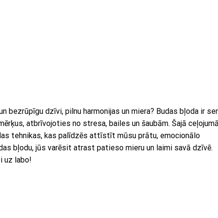
un bezrūpīgu dzīvi, pilnu harmonijas un miera? Budas bļoda ir se
mērķus, atbrīvojoties no stresa, bailes un šaubām. Šajā ceļojum
as tehnikas, kas palīdzēs attīstīt mūsu prātu, emocionālo
as bļodu, jūs varēsit atrast patieso mieru un laimi savā dzīvē.
i uz labo!