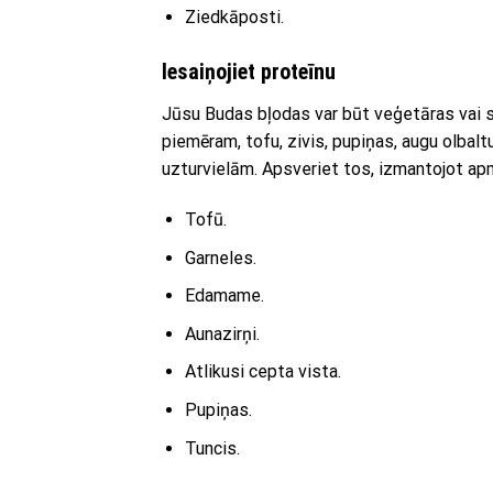
Ziedkāposti.
Iesaiņojiet proteīnu
Jūsu Budas bļodas var būt veģetāras vai sat
piemēram, tofu, zivis, pupiņas, augu olbal
uzturvielām. Apsveriet tos, izmantojot ap
Tofū.
Garneles.
Edamame.
Aunazirņi.
Atlikusi cepta vista.
Pupiņas.
Tuncis.