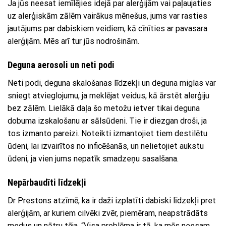
Ja jūs neesat iemīlējies idejā par alerģijām vai paļaujaties
uz alerģiskām zālēm vairākus mēnešus, jums var rasties
jautājums par dabiskiem veidiem, kā cīnīties ar pavasara
alerģijām. Mēs arī tur jūs nodrošinām.
Deguna aerosoli un neti podi
Neti podi, deguna skalošanas līdzekļi un deguna miglas var
sniegt atvieglojumu, ja meklējat veidus, kā ārstēt alerģiju
bez zālēm. Lielākā daļa šo metožu ietver tikai deguna
dobuma izskalošanu ar sālsūdeni. Tie ir diezgan droši, ja
tos izmanto pareizi. Noteikti izmantojiet tiem destilētu
ūdeni, lai izvairītos no inficēšanās, un nelietojiet aukstu
ūdeni, ja vien jums nepatīk smadzeņu sasalšana.
Nepārbaudīti līdzekļi
Dr Prestons atzīmē, ka ir daži izplatīti dabiski līdzekļi pret
alerģijām, ar kuriem cilvēki zvēr, piemēram, neapstrādāts
medus un nātru tēja. “Visa problēma ir tā, ka mēs neesam