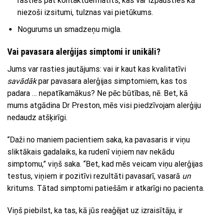
rasties pat kontaktdermatīts, kas var izpausties kā
niezoši izsitumi, tulznas vai pietūkums.
Nogurums un smadzeņu migla.
Vai pavasara alerģijas simptomi ir unikāli?
Jums var rasties jautājums: vai ir kaut kas kvalitatīvi
savādāk
par pavasara alerģijas simptomiem, kas tos
padara … nepatīkamākus? Ne pēc būtības, nē. Bet, kā
mums atgādina Dr Preston, mēs visi piedzīvojam alerģiju
nedaudz atšķirīgi.
“Daži no maniem pacientiem saka, ka pavasaris ir viņu
sliktākais gadalaiks, ka rudenī viņiem nav nekādu
simptomu,” viņš saka. “Bet, kad mēs veicam viņu alerģijas
testus, viņiem ir pozitīvi rezultāti pavasarī, vasarā
un
kritums. Tātad simptomi patiešām ir atkarīgi no pacienta.
Viņš piebilst, ka tas, kā jūs reaģējat uz izraisītāju, ir