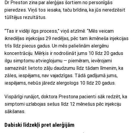
Dr Preston zina par alerģijas šortiem no personīgās
pieredzes. Viņš tos iesaka, taču brīdina, ka jūs neredzēsit
tūlītējus rezultātus.
“Tas ir vidēji ilgs process,” viņš atzīmē. “Mēs veicam
iknedēļas injekcijas 29 nedēļas, pēc tam ikmēneša injekcijas
trīs līdz piecus gadus. Un mēs palielinām alergēnu
koncentrāciju. Mērķis ir nodrošināt jums 10 līdz 20 gadus
ilgu simptomu atvieglojumu — piemēram, ievērojami
samazināt lietoto zāļu daudzumu līdz tādam līmenim, ka
zāles, iespējams, nav vajadzīgas. Tādā gadījumā jums,
iespējams, nebūs jāredz alergologs 10 līdz 20 gadus.
Vispārīgi runājot, doktora Prestona pacienti sāk redzēt, ka
simptomi uzlabojas sešus līdz 12 mēnešus pēc injekciju
sākšanas.
Dabiski līdzekļi pret alerģijām