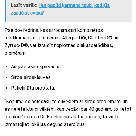
Lasīt vairāk:
Kur pazūd ķermeņa tauki, kad jūs
zaudējat svaru?
Pseidoefedrīns, kas atrodams arī kombinētos
medikamentos, piemēram, Allegra-D®, Claritin-D® un
Zyrtec-D®, var izraisīt nopietnas blakusparādības,
piemēram:
Augsts asinsspiediens.
Sirds sirdsklauves.
Palielināta prostata.
“Kopumā es neiesaku to cilvēkiem ar sirds problēmām, un
es neieteiktu cilvēkiem, kas vecāki par 40 gadiem, to lietot
regulāri,” norāda Dr. Eidelmans. Ja tas esi jūs, tā vietā
izmantojiet lokālus deguna steroīdus.