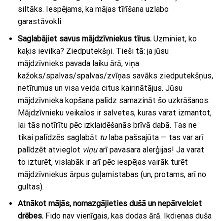
siltāks. Iespējams, ka mājas tīrīšana uzlabo
garastāvokli.
Saglabājiet savus mājdzīvniekus tīrus.
Uzminiet, ko
kaķis ievilka? Ziedputekšņi. Tieši tā: ja jūsu
mājdzīvnieks pavada laiku ārā, viņa
kažoks/spalvas/spalvas/zvīņas savāks ziedputekšņus,
netīrumus un visa veida citus kairinātājus. Jūsu
mājdzīvnieka kopšana palīdz samazināt šo uzkrāšanos.
Mājdzīvnieku veikalos ir salvetes, kuras varat izmantot,
lai tās notīrītu pēc izklaidēšanās brīvā dabā. Tas ne
tikai palīdzēs saglabāt
tu
laba pašsajūta — tas var arī
palīdzēt atvieglot
viņu
arī pavasara alerģijas! Ja varat
to izturēt, vislabāk ir arī pēc iespējas vairāk turēt
mājdzīvniekus ārpus guļamistabas (un, protams, arī no
gultas).
Atnākot mājās, nomazgājieties dušā un nepārvelciet
drēbes.
Fido nav vienīgais, kas dodas ārā. Ikdienas duša