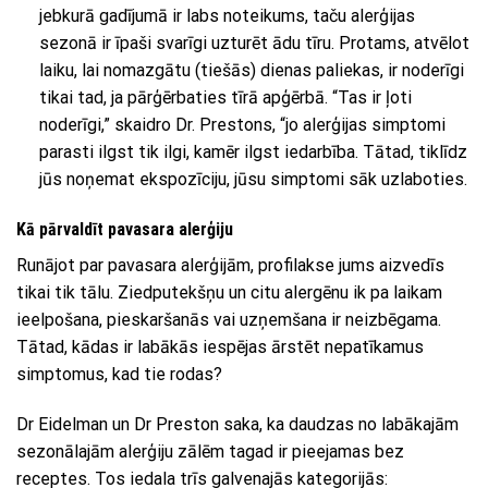
jebkurā gadījumā ir labs noteikums, taču alerģijas
sezonā ir īpaši svarīgi uzturēt ādu tīru. Protams, atvēlot
laiku, lai nomazgātu (tiešās) dienas paliekas, ir noderīgi
tikai tad, ja pārģērbaties tīrā apģērbā. “Tas ir ļoti
noderīgi,” skaidro Dr. Prestons, “jo alerģijas simptomi
parasti ilgst tik ilgi, kamēr ilgst iedarbība. Tātad, tiklīdz
jūs noņemat ekspozīciju, jūsu simptomi sāk uzlaboties.
Kā pārvaldīt pavasara alerģiju
Runājot par pavasara alerģijām, profilakse jums aizvedīs
tikai tik tālu. Ziedputekšņu un citu alergēnu ik pa laikam
ieelpošana, pieskaršanās vai uzņemšana ir neizbēgama.
Tātad, kādas ir labākās iespējas ārstēt nepatīkamus
simptomus, kad tie rodas?
Dr Eidelman un Dr Preston saka, ka daudzas no labākajām
sezonālajām alerģiju zālēm tagad ir pieejamas bez
receptes. Tos iedala trīs galvenajās kategorijās: