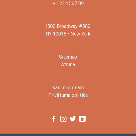
+1 234 567 89
1500 Broadway #500
NY 10018 • New York
Sitemap
Atruna
Kas mēs esam
Privātuma politika