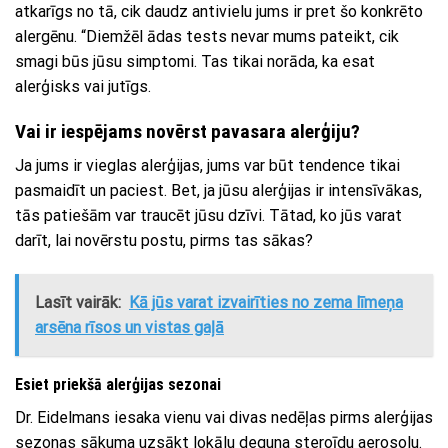
atkarīgs no tā, cik daudz antivielu jums ir pret šo konkrēto
alergēnu. “Diemžēl ādas tests nevar mums pateikt, cik
smagi būs jūsu simptomi. Tas tikai norāda, ka esat
alerģisks vai jutīgs.
Vai ir iespējams novērst pavasara alerģiju?
Ja jums ir vieglas alerģijas, jums var būt tendence tikai
pasmaidīt un paciest. Bet, ja jūsu alerģijas ir intensīvākas,
tās patiešām var traucēt jūsu dzīvi. Tātad, ko jūs varat
darīt, lai novērstu postu, pirms tas sākas?
Lasīt vairāk:
Kā jūs varat izvairīties no zema līmeņa
arsēna rīsos un vistas gaļā
Esiet priekšā alerģijas sezonai
Dr. Eidelmans iesaka vienu vai divas nedēļas pirms alerģijas
sezonas sākuma uzsākt lokālu deguna steroīdu aerosolu.