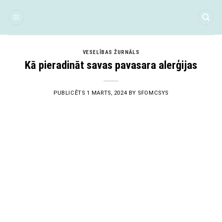
Skip
to
content
VESELĪBAS ŽURNĀLS
Kā pieradināt savas pavasara alerģijas
PUBLICĒTS
1 MARTS, 2024
BY
SFOMCSYS
01
Mar