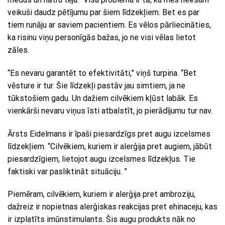
veikuši daudz pētījumu par šiem līdzekļiem. Bet es par
tiem runāju ar saviem pacientiem. Es vēlos pārliecināties,
ka risinu viņu personīgās bažas, jo ne visi vēlas lietot
zāles.
“Es nevaru garantēt to efektivitāti,” viņš turpina. “Bet
vēsture ir tur. Šie līdzekļi pastāv jau simtiem, ja ne
tūkstošiem gadu. Un dažiem cilvēkiem kļūst labāk. Es
vienkārši nevaru viņus īsti atbalstīt, jo pierādījumu tur nav.
Ārsts Eidelmans ir īpaši piesardzīgs pret augu izcelsmes
līdzekļiem. “Cilvēkiem, kuriem ir alerģija pret augiem, jābūt
piesardzīgiem, lietojot augu izcelsmes līdzekļus. Tie
faktiski var pasliktināt situāciju. ”
Piemēram, cilvēkiem, kuriem ir alerģija pret ambroziju,
dažreiz ir nopietnas alerģiskas reakcijas pret ehinaceju, kas
ir izplatīts imūnstimulants. Šis augu produkts nāk no