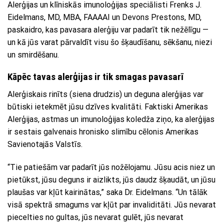
Alerģijas un klīniskās imunoloģijas speciālisti Frenks J.
Eidelmans, MD, MBA, FAAAAI un Devons Prestons, MD,
paskaidro, kas pavasara alerģiju var padarīt tik nežēlīgu —
un kā jūs varat pārvaldīt visu šo šķaudīšanu, sēkšanu, niezi
un smirdēšanu.
Kāpēc tavas alerģijas ir tik smagas pavasarī
Alerģiskais rinīts (siena drudzis) un deguna alerģijas var
būtiski ietekmēt jūsu dzīves kvalitāti. Faktiski Amerikas
Alerģijas, astmas un imunoloģijas koledža ziņo, ka alerģijas
ir sestais galvenais hronisko slimību cēlonis Amerikas
Savienotajās Valstīs.
“Tie patiešām var padarīt jūs nožēlojamu. Jūsu acis niez un
pietūkst, jūsu deguns ir aizlikts, jūs daudz šķaudāt, un jūsu
plaušas var kļūt kairinātas,” saka Dr. Eidelmans. “Un tālāk
visā spektrā smagums var kļūt par invaliditāti. Jūs nevarat
piecelties no gultas, jūs nevarat gulēt, jūs nevarat