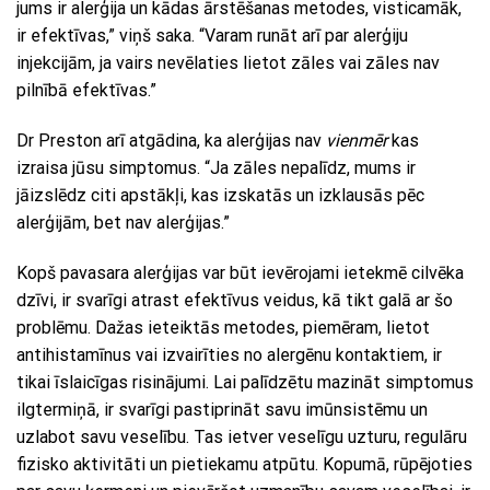
jums ir alerģija un kādas ārstēšanas metodes, visticamāk,
ir efektīvas,” viņš saka. “Varam runāt arī par alerģiju
injekcijām, ja vairs nevēlaties lietot zāles vai zāles nav
pilnībā efektīvas.”
Dr Preston arī atgādina, ka alerģijas nav
vienmēr
kas
izraisa jūsu simptomus. “Ja zāles nepalīdz, mums ir
jāizslēdz citi apstākļi, kas izskatās un izklausās pēc
alerģijām, bet nav alerģijas.”
Kopš pavasara alerģijas var būt ievērojami ietekmē cilvēka
dzīvi, ir svarīgi atrast efektīvus veidus, kā tikt galā ar šo
problēmu. Dažas ieteiktās metodes, piemēram, lietot
antihistamīnus vai izvairīties no alergēnu kontaktiem, ir
tikai īslaicīgas risinājumi. Lai palīdzētu mazināt simptomus
ilgtermiņā, ir svarīgi pastiprināt savu imūnsistēmu un
uzlabot savu veselību. Tas ietver veselīgu uzturu, regulāru
fizisko aktivitāti un pietiekamu atpūtu. Kopumā, rūpējoties