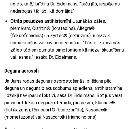
neietekmē,” brīdina Dr. Eidelmans, “taču jūs, iespējams,
nedarbojas tik labi, kā domājat.”
Otrās paaudzes antihistamīni
: Jaunākās zāles,
piemēram, Claritin® (loratadīns), Allegra®
(feksofenadīns) un Zyrtec® (cetirizīns), ir mazāk
nomierinošas vai nav nomierinošas. “Tās ir ieteicamās
zāles tādiem pamata simptomiem kā nieze, šķaudīšana
vai iesnas,” iesaka Dr. Eidelmans.
Deguna aerosoli
Ja Jums rodas deguna nosprostošanās, pilēšana pēc
deguna un deguna blakusdobumu spiediens, antihistamīna
līdzekļi nav īpaši efektīvi, saka Dr Eidelmans. Bet jūs varat
pievienot lokālu deguna steroīdu, piemēram, Flonase®
(flutikazons), Rhinocort® (budezonīds), Nasonex®
(mometazons) vai Nasacort® (triamcinolons).