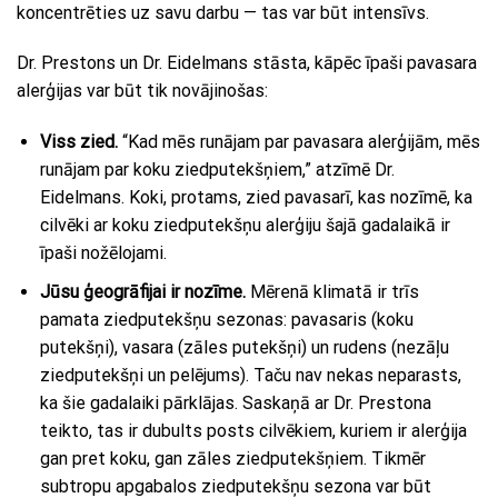
koncentrēties uz savu darbu — tas var būt intensīvs.
Dr. Prestons un Dr. Eidelmans stāsta, kāpēc īpaši pavasara
alerģijas var būt tik novājinošas:
Viss zied.
“Kad mēs runājam par pavasara alerģijām, mēs
runājam par koku ziedputekšņiem,” atzīmē Dr.
Eidelmans. Koki, protams, zied pavasarī, kas nozīmē, ka
cilvēki ar koku ziedputekšņu alerģiju šajā gadalaikā ir
īpaši nožēlojami.
Jūsu ģeogrāfijai ir nozīme
.
Mērenā klimatā ir trīs
pamata ziedputekšņu sezonas: pavasaris (koku
putekšņi), vasara (zāles putekšņi) un rudens (nezāļu
ziedputekšņi un pelējums). Taču nav nekas neparasts,
ka šie gadalaiki pārklājas. Saskaņā ar Dr. Prestona
teikto, tas ir dubults posts cilvēkiem, kuriem ir alerģija
gan pret koku, gan zāles ziedputekšņiem. Tikmēr
subtropu apgabalos ziedputekšņu sezona var būt