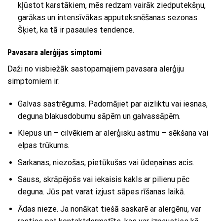
kļūstot karstākiem, mēs redzam vairāk ziedputekšņu,
garākas un intensīvākas apputeksnēšanas sezonas.
Šķiet, ka tā ir pasaules tendence.
Pavasara alerģijas simptomi
Daži no visbiežāk sastopamajiem pavasara alerģiju
simptomiem ir:
Galvas sastrēgums. Padomājiet par aizliktu vai iesnas,
deguna blakusdobumu sāpēm un galvassāpēm.
Klepus un – cilvēkiem ar alerģisku astmu – sēkšana vai
elpas trūkums.
Sarkanas, niezošas, pietūkušas vai ūdeņainas acis.
Sauss, skrāpējošs vai iekaisis kakls ar pilienu pēc
deguna. Jūs pat varat izjust sāpes rīšanas laikā.
Ādas nieze. Ja nonākat tiešā saskarē ar alergēnu, var