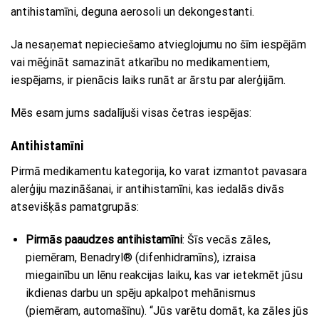
antihistamīni, deguna aerosoli un dekongestanti.
Ja nesaņemat nepieciešamo atvieglojumu no šīm iespējām
vai mēģināt samazināt atkarību no medikamentiem,
iespējams, ir pienācis laiks runāt ar ārstu par alerģijām.
Mēs esam jums sadalījuši visas četras iespējas:
Antihistamīni
Pirmā medikamentu kategorija, ko varat izmantot pavasara
alerģiju mazināšanai, ir antihistamīni, kas iedalās divās
atsevišķās pamatgrupās:
Pirmās paaudzes antihistamīni
: Šīs vecās zāles,
piemēram, Benadryl® (difenhidramīns), izraisa
miegainību un lēnu reakcijas laiku, kas var ietekmēt jūsu
ikdienas darbu un spēju apkalpot mehānismus
(piemēram, automašīnu). “Jūs varētu domāt, ka zāles jūs