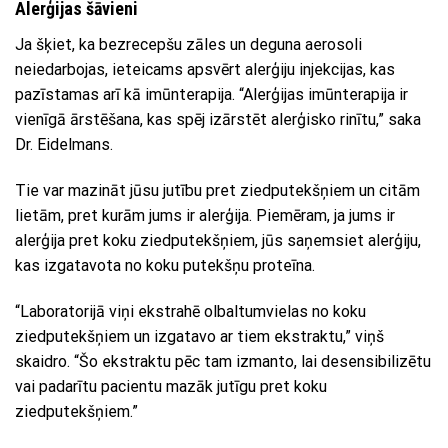
Alerģijas šāvieni
Ja šķiet, ka bezrecepšu zāles un deguna aerosoli
neiedarbojas, ieteicams apsvērt alerģiju injekcijas, kas
pazīstamas arī kā imūnterapija. “Alerģijas imūnterapija ir
vienīgā ārstēšana, kas spēj izārstēt alerģisko rinītu,” saka
Dr. Eidelmans.
Tie var mazināt jūsu jutību pret ziedputekšņiem un citām
lietām, pret kurām jums ir alerģija. Piemēram, ja jums ir
alerģija pret koku ziedputekšņiem, jūs saņemsiet alerģiju,
kas izgatavota no koku putekšņu proteīna.
“Laboratorijā viņi ekstrahē olbaltumvielas no koku
ziedputekšņiem un izgatavo ar tiem ekstraktu,” viņš
skaidro. “Šo ekstraktu pēc tam izmanto, lai desensibilizētu
vai padarītu pacientu mazāk jutīgu pret koku
ziedputekšņiem.”