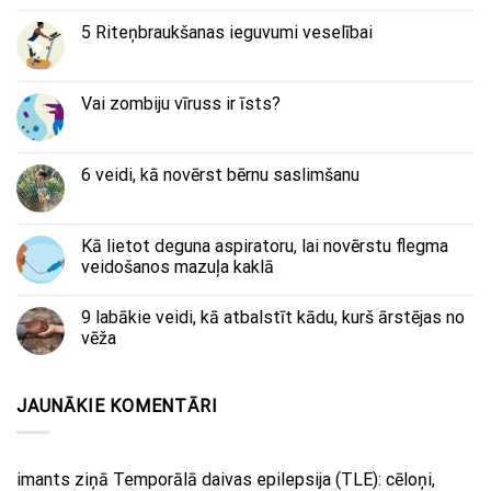
5 Riteņbraukšanas ieguvumi veselībai
Vai zombiju vīruss ir īsts?
6 veidi, kā novērst bērnu saslimšanu
Kā lietot deguna aspiratoru, lai novērstu flegma
veidošanos mazuļa kaklā
9 labākie veidi, kā atbalstīt kādu, kurš ārstējas no
vēža
JAUNĀKIE KOMENTĀRI
imants
ziņā
Temporālā daivas epilepsija (TLE): cēloņi,