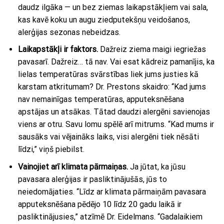
daudz ilgāka — un bez ziemas laikapstākļiem vai sala,
kas kavē koku un augu ziedputekšņu veidošanos,
alerģijas sezonas nebeidzas.
Laikapstākļi ir faktors
.
Dažreiz ziema maigi iegriežas
pavasarī. Dažreiz… tā nav. Vai esat kādreiz pamanījis, ka
lielas temperatūras svārstības liek jums justies kā
karstam atkritumam? Dr. Prestons skaidro: “Kad jums
nav nemainīgas temperatūras, apputeksnēšana
apstājas un atsākas. Tātad daudzi alergēni savienojas
viens ar otru. Savu lomu spēlē arī mitrums. “Kad mums ir
sausāks vai vējaināks laiks, visi alergēni tiek nēsāti
līdzi,” viņš piebilst.
Vainojiet arī klimata pārmaiņas
.
Ja jūtat, ka jūsu
pavasara alerģijas ir pasliktinājušās, jūs to
neiedomājaties. “Līdz ar klimata pārmaiņām pavasara
apputeksnēšana pēdējo 10 līdz 20 gadu laikā ir
pasliktinājusies,” atzīmē Dr. Eidelmans. “Gadalaikiem