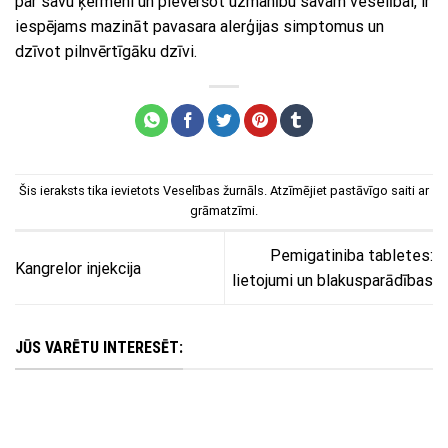
par savu ķermeni un pievēršot uzmanību savam veselībai, ir
iespējams mazināt pavasara alerģijas simptomus un
dzīvot pilnvērtīgāku dzīvi.
Šis ieraksts tika ievietots
Veselības žurnāls
. Atzīmējiet
pastāvīgo saiti
ar
grāmatzīmi.
Pemigatiniba tabletes:
Kangrelor injekcija
lietojumi un blakusparādības
JŪS VARĒTU INTERESĒT: