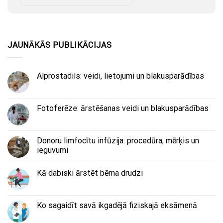
JAUNĀKĀS PUBLIKĀCIJAS
Alprostadils: veidi, lietojumi un blakusparādības
Fotoferēze: ārstēšanas veidi un blakusparādības
Donoru limfocītu infūzija: procedūra, mērķis un
ieguvumi
Kā dabiski ārstēt bērna drudzi
Ko sagaidīt savā ikgadējā fiziskajā eksāmenā