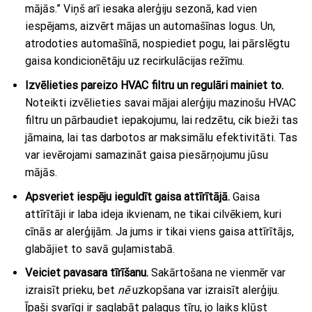
mājās.” Viņš arī iesaka alerģiju sezonā, kad vien
iespējams, aizvērt mājas un automašīnas logus. Un,
atrodoties automašīnā, nospiediet pogu, lai pārslēgtu
gaisa kondicionētāju uz recirkulācijas režīmu.
Izvēlieties pareizo HVAC filtru un regulāri mainiet to.
Noteikti izvēlieties savai mājai alerģiju mazinošu HVAC
filtru un pārbaudiet iepakojumu, lai redzētu, cik bieži tas
jāmaina, lai tas darbotos ar maksimālu efektivitāti. Tas
var ievērojami samazināt gaisa piesārņojumu jūsu
mājās.
Apsveriet iespēju ieguldīt gaisa attīrītājā.
Gaisa
attīrītāji ir laba ideja ikvienam, ne tikai cilvēkiem, kuri
cīnās ar alerģijām. Ja jums ir tikai viens gaisa attīrītājs,
glabājiet to savā guļamistabā.
Veiciet pavasara tīrīšanu.
Sakārtošana ne vienmēr var
izraisīt prieku, bet
nē
uzkopšana var izraisīt alerģiju.
Īpaši svarīgi ir saglabāt palagus tīru, jo laiks kļūst