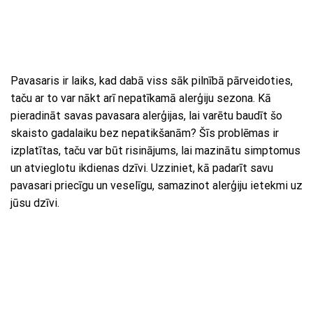
Pavasaris ir laiks, kad dabā viss sāk pilnībā pārveidoties,
taču ar to var nākt arī nepatīkamā alerģiju sezona. Kā
pieradināt savas pavasara alerģijas, lai varētu baudīt šo
skaisto gadalaiku bez nepatikšanām? Šīs problēmas ir
izplatītas, taču var būt risinājums, lai mazinātu simptomus
un atvieglotu ikdienas dzīvi. Uzziniet, kā padarīt savu
pavasari priecīgu un veselīgu, samazinot alerģiju ietekmi uz
jūsu dzīvi.