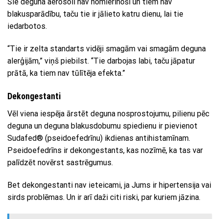
Šie deguna aerosoli nav nomierinoši un tiem nav
blakusparādību, taču tie ir jālieto katru dienu, lai tie
iedarbotos.
“Tie ir zelta standarts vidēji smagām vai smagām deguna
alerģijām,” viņš piebilst. “Tie darbojas labi, taču jāpatur
prātā, ka tiem nav tūlītēja efekta.”
Dekongestanti
Vēl viena iespēja ārstēt deguna nosprostojumu, pilienu pēc
deguna un deguna blakusdobumu spiedienu ir pievienot
Sudafed® (pseidoefedrīnu) ikdienas antihistamīnam.
Pseidoefedrīns ir dekongestants, kas nozīmē, ka tas var
palīdzēt novērst sastrēgumus.
Bet dekongestanti nav ieteicami, ja Jums ir hipertensija vai
sirds problēmas. Un ir arī daži citi riski, par kuriem jāzina.