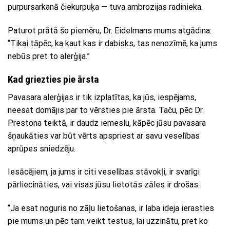
purpursarkanā čiekurpuķa — tuva ambrozijas radinieka.
Paturot prātā šo piemēru, Dr. Eidelmans mums atgādina:
“Tikai tāpēc, ka kaut kas ir dabisks, tas nenozīmē, ka jums
nebūs pret to alerģija.”
Kad griezties pie ārsta
Pavasara alerģijas ir tik izplatītas, ka jūs, iespējams,
neesat domājis par to vērsties pie ārsta. Taču, pēc Dr.
Prestona teiktā, ir daudz iemeslu, kāpēc jūsu pavasara
šņaukāties var būt vērts apspriest ar savu veselības
aprūpes sniedzēju.
Iesācējiem, ja jums ir citi veselības stāvokļi, ir svarīgi
pārliecināties, vai visas jūsu lietotās zāles ir drošas.
“Ja esat noguris no zāļu lietošanas, ir laba ideja ierasties
pie mums un pēc tam veikt testus, lai uzzinātu, pret ko