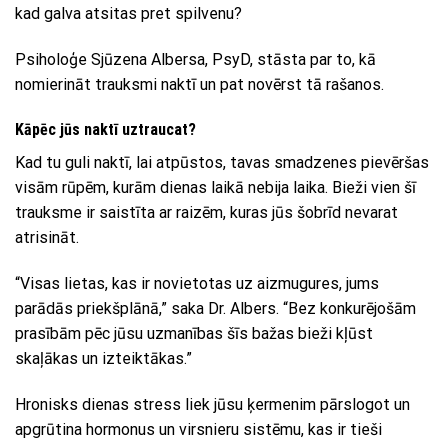
kad galva atsitas pret spilvenu?
Psiholoģe Sjūzena Albersa, PsyD, stāsta par to, kā
nomierināt trauksmi naktī un pat novērst tā rašanos.
Kāpēc jūs naktī uztraucat?
Kad tu guli naktī, lai atpūstos, tavas smadzenes pievēršas
visām rūpēm, kurām dienas laikā nebija laika. Bieži vien šī
trauksme ir saistīta ar raizēm, kuras jūs šobrīd nevarat
atrisināt.
“Visas lietas, kas ir novietotas uz aizmugures, jums
parādās priekšplānā,” saka Dr. Albers. “Bez konkurējošām
prasībām pēc jūsu uzmanības šīs bažas bieži kļūst
skaļākas un izteiktākas.”
Hronisks dienas stress liek jūsu ķermenim pārslogot un
apgrūtina hormonus un virsnieru sistēmu, kas ir tieši