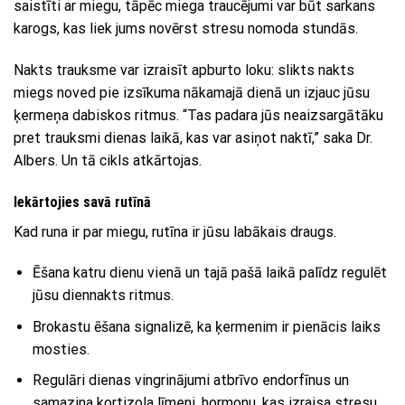
saistīti ar miegu, tāpēc miega traucējumi var būt sarkans
karogs, kas liek jums novērst stresu nomoda stundās.
Nakts trauksme var izraisīt apburto loku: slikts nakts
miegs noved pie izsīkuma nākamajā dienā un izjauc jūsu
ķermeņa dabiskos ritmus. “Tas padara jūs neaizsargātāku
pret trauksmi dienas laikā, kas var asiņot naktī,” saka Dr.
Albers. Un tā cikls atkārtojas.
Iekārtojies savā rutīnā
Kad runa ir par miegu, rutīna ir jūsu labākais draugs.
Ēšana katru dienu vienā un tajā pašā laikā palīdz regulēt
jūsu diennakts ritmus.
Brokastu ēšana signalizē, ka ķermenim ir pienācis laiks
mosties.
Regulāri dienas vingrinājumi atbrīvo endorfīnus un
samazina kortizola līmeni, hormonu, kas izraisa stresu.