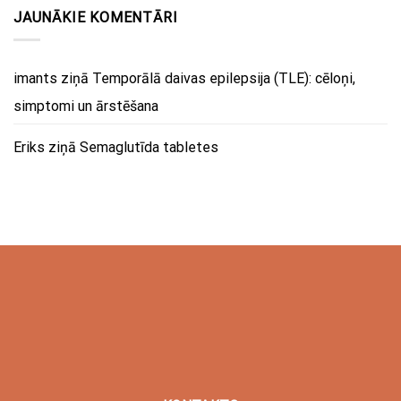
JAUNĀKIE KOMENTĀRI
imants
ziņā
Temporālā daivas epilepsija (TLE): cēloņi,
simptomi un ārstēšana
Eriks
ziņā
Semaglutīda tabletes