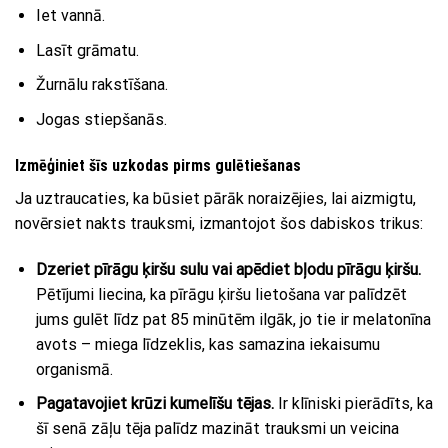
Iet vannā.
Lasīt grāmatu.
Žurnālu rakstīšana.
Jogas stiepšanās.
Izmēģiniet šīs uzkodas pirms gulētiešanas
Ja uztraucaties, ka būsiet pārāk noraizējies, lai aizmigtu,
novērsiet nakts trauksmi, izmantojot šos dabiskos trikus:
Dzeriet pīrāgu ķiršu sulu vai apēdiet bļodu pīrāgu ķiršu.
Pētījumi liecina, ka pīrāgu ķiršu lietošana var palīdzēt
jums gulēt līdz pat 85 minūtēm ilgāk, jo tie ir melatonīna
avots – miega līdzeklis, kas samazina iekaisumu
organismā.
Pagatavojiet krūzi kumelīšu tējas.
Ir klīniski pierādīts, ka
šī senā zāļu tēja palīdz mazināt trauksmi un veicina