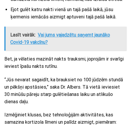
Ejot gulēt katru nakti vienā un tajā pašā laikā, jūsu
ķermenis iemācās aizmigt aptuveni tajā pašā laikā.
Lasīt vairāk:
Vai jums vajadzētu saņemt jaunāko
Covid-19 vakcīnu?
Bet, ja vēlaties mazināt nakts trauksmi, joprojām ir svarīgi
ieviest īpašu nakts rutīnu.
“Jūs nevarat sagaidīt, ka brauksiet no 100 jūdzēm stundā
un pēkšņi apstāsies,” saka Dr. Albers. Tā vietā ieviesiet
30 minūšu pāreju starp gulētiešanas laiku un atlikušo
dienas daļu.
Izmēģiniet klusas, bez tehnoloģijām aktivitātes, kas
samazina kortizola līmeni un palīdz aizmigt, piemēram: