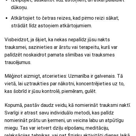
dūkoņu.
Atkārtojiet to četras reizes, kad pirmo reizi sākat;
strādāt līdz astoņiem atkārtojumiem.
Visbeidzot, ja šķiet, ka nekas nepalīdz jūsu nakts
trauksmei, sazinieties ar ārstu vai terapeitu, kurš var
palīdzēt noskaidrot pamata slimības vai trauksmes
traucējumus.
Mēģinot aizmigt, atcerieties: Uzmanība ir galvenais. Tā
vietā, lai uztraukties par nākotni, koncentrējieties uz to,
kas šobrīd ir jūsu kontrolē, piemēram, gulēt.
Kopumā, pastāv daudz veidu, kā nomierināt trauksmi naktī.
Svarīgi ir atrast savu individuālo metodi, kas palīdz
nomierināt prātu un ķermeni, un veicina labu un atpūtīgu
miegu. Tas var ietvert dziļu elpošanu, meditāciju,
relaksācijas tehnikas, vai pat fizisku aktivitāti dienas laikā,