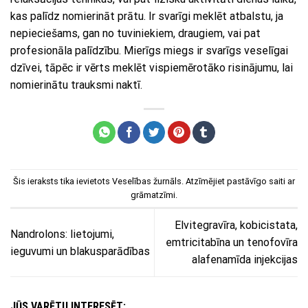
kas palīdz nomierināt prātu. Ir svarīgi meklēt atbalstu, ja
nepieciešams, gan no tuviniekiem, draugiem, vai pat
profesionāla palīdzību. Mierīgs miegs ir svarīgs veselīgai
dzīvei, tāpēc ir vērts meklēt vispiemērotāko risinājumu, lai
nomierinātu trauksmi naktī.
Šis ieraksts tika ievietots
Veselības žurnāls
. Atzīmējiet
pastāvīgo saiti
ar
grāmatzīmi.
Elvitegravīra, kobicistata,
Nandrolons: lietojumi,
emtricitabīna un tenofovīra
ieguvumi un blakusparādības
alafenamīda injekcijas
JŪS VARĒTU INTERESĒT: