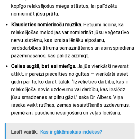
kopīgo relaksējošus miega stāstus, lai palīdzētu
nomierināt jūsu prātu.
Klausieties nomierinošu
mūzika.
Pētījumi liecina, ka
relaksējošas melodijas var nomierināt jūsu veģetatīvo
nervu sistēmu, kas izraisa lēnāku elpošanu,
sirdsdarbības ātruma samazināšanos un asinsspiediena
pazemināšanos, kas palīdz aizmigt.
Celies augšā, bet esi mierīgs.
Ja jūs vienkārši nevarat
atlikt, ir pareizi piecelties no gultas — vienkārši esiet
gudri par to, ko darāt tālāk. “Izvēlieties darbību, kas ir
relaksējoša, nevis uzdevumu vai darbību, kas ieslēdz
jūsu smadzenes ar pilnu gāzi,” saka Dr. Albers. Viņa
iesaka veikt rutīnas, zemas iesaistīšanās uzdevumus,
piemēram, pusdienu iesaiņošanu un veļas locīšanu.
Lasīt vairāk:
Kas ir glikēmiskais indekss?