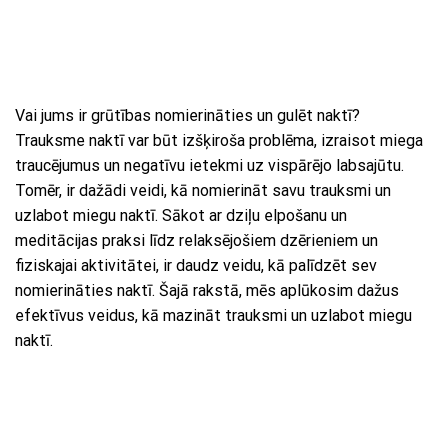
Vai jums ir grūtības nomierināties un gulēt naktī?
Trauksme naktī var būt izšķiroša problēma, izraisot miega
traucējumus un negatīvu ietekmi uz vispārējo labsajūtu.
Tomēr, ir dažādi veidi, kā nomierināt savu trauksmi un
uzlabot miegu naktī. Sākot ar dziļu elpošanu un
meditācijas praksi līdz relaksējošiem dzērieniem un
fiziskajai aktivitātei, ir daudz veidu, kā palīdzēt sev
nomierināties naktī. Šajā rakstā, mēs aplūkosim dažus
efektīvus veidus, kā mazināt trauksmi un uzlabot miegu
naktī.