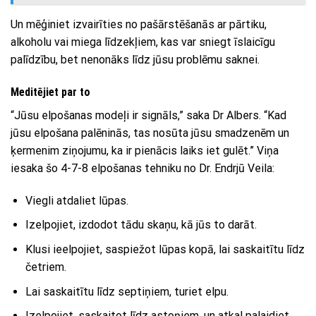
Un mēģiniet izvairīties no pašārstēšanās ar pārtiku,
alkoholu vai miega līdzekļiem, kas var sniegt īslaicīgu
palīdzību, bet nenonāks līdz jūsu problēmu saknei.
Meditējiet par to
“Jūsu elpošanas modeļi ir signāls,” saka Dr Albers. “Kad
jūsu elpošana palēninās, tas nosūta jūsu smadzenēm un
ķermenim ziņojumu, ka ir pienācis laiks iet gulēt.” Viņa
iesaka šo 4-7-8 elpošanas tehniku ​​no Dr. Endrjū Veila:
Viegli atdaliet lūpas.
Izelpojiet, izdodot tādu skaņu, kā jūs to darāt.
Klusi ieelpojiet, saspiežot lūpas kopā, lai saskaitītu līdz
četriem.
Lai saskaitītu līdz septiņiem, turiet elpu.
Izelpojiet, saskaitot līdz astoņiem, un atkal palaidiet