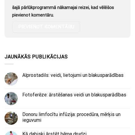
šajā pārlūkprogrammā nākamajai reizei, kad vēlēšos
pievienot komentāru.
JAUNĀKĀS PUBLIKĀCIJAS
Alprostadils: veidi, lietojumi un blakusparādības
Fotoferēze: ārstēšanas veidi un blakusparādības
Donoru limfocītu infūzija: procedūra, mērķis un
ieguvumi
Kā dabiski ārstēt bērna drudzi