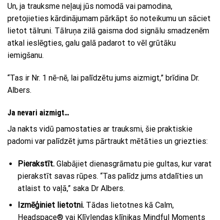
Un, ja trauksme neļauj jūs nomodā vai pamodina,
pretojieties kārdinājumam pārkāpt šo noteikumu un sāciet
lietot tālruni. Tālruņa zilā gaisma dod signālu smadzenēm
atkal ieslēgties, galu galā padarot to vēl grūtāku
iemigšanu.
“Tas ir Nr. 1 nē-nē, lai palīdzētu jums aizmigt,” brīdina Dr.
Albers.
Ja nevari aizmigt…
Ja nakts vidū pamostaties ar trauksmi, šie praktiskie
padomi var palīdzēt jums pārtraukt mētāties un griezties:
Pierakstīt.
Glabājiet dienasgrāmatu pie gultas, kur varat
pierakstīt savas rūpes. “Tas palīdz jums atdalīties un
atlaist to vaļā,” saka Dr Albers.
Izmēģiniet lietotni.
Tādas lietotnes kā Calm,
Headspace® vai Klīvlendas klīnikas Mindful Moments