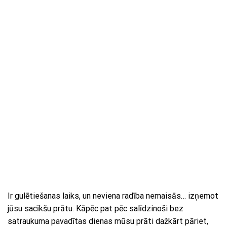
Ir gulētiešanas laiks, un neviena radība nemaisās… izņemot
jūsu sacīkšu prātu. Kāpēc pat pēc salīdzinoši bez
satraukuma pavadītas dienas mūsu prāti dažkārt pāriet,