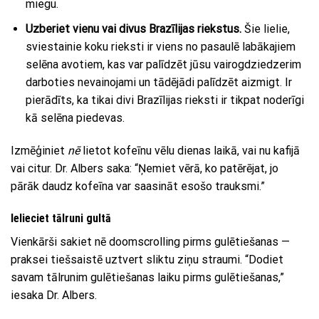
miegu.
Uzberiet vienu vai divus Brazīlijas riekstus.
Šie lielie,
sviestainie koku rieksti ir viens no pasaulē labākajiem
selēna avotiem, kas var palīdzēt jūsu vairogdziedzerim
darboties nevainojami un tādējādi palīdzēt aizmigt. Ir
pierādīts, ka tikai divi Brazīlijas rieksti ir tikpat noderīgi
kā selēna piedevas.
Izmēģiniet
nē
lietot kofeīnu vēlu dienas laikā, vai nu kafijā
vai citur. Dr. Albers saka: “Ņemiet vērā, ko patērējat, jo
pārāk daudz kofeīna var saasināt esošo trauksmi.”
Ielieciet tālruni gultā
Vienkārši sakiet nē doomscrolling pirms gulētiešanas —
praksei tiešsaistē uztvert sliktu ziņu straumi. “Dodiet
savam tālrunim gulētiešanas laiku pirms gulētiešanas,”
iesaka Dr. Albers.