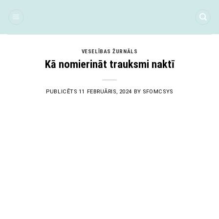
Skip
to
content
VESELĪBAS ŽURNĀLS
Kā nomierināt trauksmi naktī
PUBLICĒTS
11 FEBRUĀRIS, 2024
BY
SFOMCSYS
11
Feb