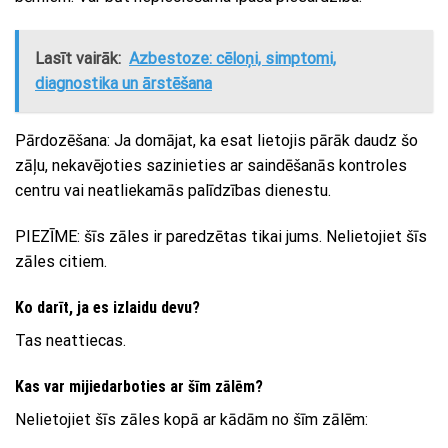
Lasīt vairāk:
Azbestoze: cēloņi, simptomi,
diagnostika un ārstēšana
Pārdozēšana: Ja domājat, ka esat lietojis pārāk daudz šo
zāļu, nekavējoties sazinieties ar saindēšanās kontroles
centru vai neatliekamās palīdzības dienestu.
PIEZĪME: šīs zāles ir paredzētas tikai jums. Nelietojiet šīs
zāles citiem.
Ko darīt, ja es izlaidu devu?
Tas neattiecas.
Kas var mijiedarboties ar šīm zālēm?
Nelietojiet šīs zāles kopā ar kādām no šīm zālēm: