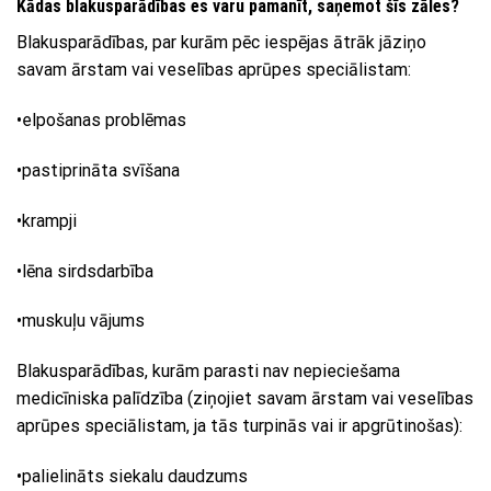
Kādas blakusparādības es varu pamanīt, saņemot šīs zāles?
Blakusparādības, par kurām pēc iespējas ātrāk jāziņo
savam ārstam vai veselības aprūpes speciālistam:
•elpošanas problēmas
•pastiprināta svīšana
•krampji
•lēna sirdsdarbība
•muskuļu vājums
Blakusparādības, kurām parasti nav nepieciešama
medicīniska palīdzība (ziņojiet savam ārstam vai veselības
aprūpes speciālistam, ja tās turpinās vai ir apgrūtinošas):
•palielināts siekalu daudzums