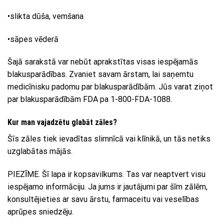
•slikta dūša, vemšana
•sāpes vēderā
Šajā sarakstā var nebūt aprakstītas visas iespējamās
blakusparādības. Zvaniet savam ārstam, lai saņemtu
medicīnisku padomu par blakusparādībām. Jūs varat ziņot
par blakusparādībām FDA pa 1-800-FDA-1088.
Kur man vajadzētu glabāt zāles?
Šīs zāles tiek ievadītas slimnīcā vai klīnikā, un tās netiks
uzglabātas mājās.
PIEZĪME. Šī lapa ir kopsavilkums. Tas var neaptvert visu
iespējamo informāciju. Ja jums ir jautājumi par šīm zālēm,
konsultējieties ar savu ārstu, farmaceitu vai veselības
aprūpes sniedzēju.