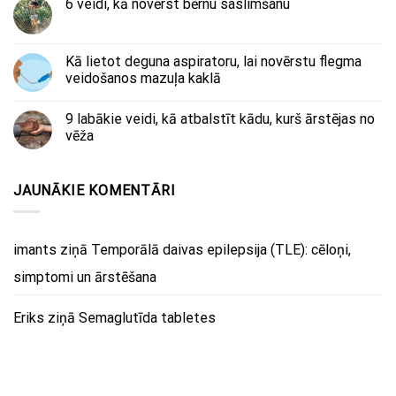
6 veidi, kā novērst bērnu saslimšanu
Kā lietot deguna aspiratoru, lai novērstu flegma
veidošanos mazuļa kaklā
9 labākie veidi, kā atbalstīt kādu, kurš ārstējas no
vēža
JAUNĀKIE KOMENTĀRI
imants
ziņā
Temporālā daivas epilepsija (TLE): cēloņi,
simptomi un ārstēšana
Eriks
ziņā
Semaglutīda tabletes