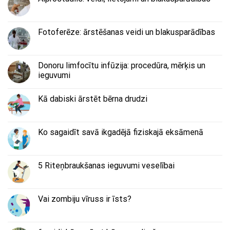
Fotoferēze: ārstēšanas veidi un blakusparādības
Donoru limfocītu infūzija: procedūra, mērķis un
ieguvumi
Kā dabiski ārstēt bērna drudzi
Ko sagaidīt savā ikgadējā fiziskajā eksāmenā
5 Riteņbraukšanas ieguvumi veselībai
Vai zombiju vīruss ir īsts?