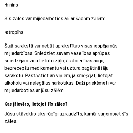
•hinīns
Šīs zāles var mijiedarboties arī ar šādām zālēm:
•atropīns
Šajā sarakstā var nebūt aprakstītas visas iespējamās
mijiedarbības. Sniedziet savam veselības aprūpes
sniedzējam visu lietoto zāļu, ārstniecības augu,
bezrecepšu medikamentu vai uztura bagātinātāju
sarakstu. Pastāstiet arī viņiem, ja smēķējat, lietojat
alkoholu vai nelegālas narkotikas. Daži priekšmeti var
mijiedarboties ar jūsu zālēm.
Kas jāievēro, lietojot šīs zāles?
Jūsu stāvoklis tiks rūpīgi uzraudzīts, kamēr saņemsiet šīs
zāles.