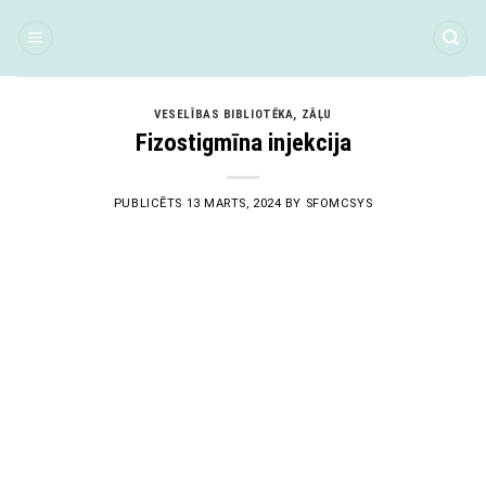
Skip
to
content
VESELĪBAS BIBLIOTĒKA
,
ZĀĻU
Fizostigmīna injekcija
PUBLICĒTS
13 MARTS, 2024
BY
SFOMCSYS
13
Mar