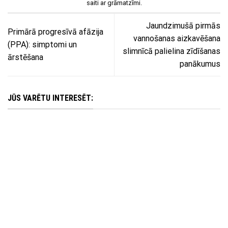
saiti
ar grāmatzīmi.
Jaundzimušā pirmās
Primārā progresīvā afāzija
vannošanas aizkavēšana
(PPA): simptomi un
slimnīcā palielina zīdīšanas
ārstēšana
panākumus
JŪS VARĒTU INTERESĒT: