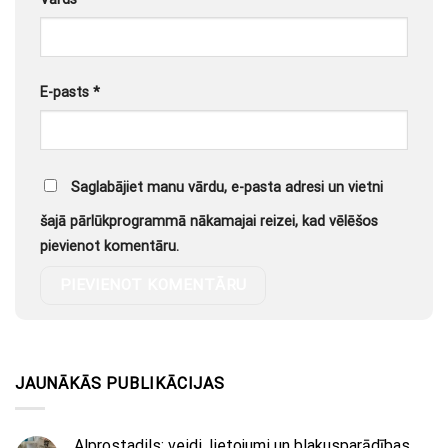
E-pasts
*
Saglabājiet manu vārdu, e-pasta adresi un vietni
šajā pārlūkprogrammā nākamajai reizei, kad vēlēšos
pievienot komentāru.
JAUNĀKĀS PUBLIKĀCIJAS
Alprostadils: veidi, lietojumi un blakusparādības