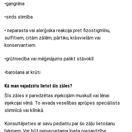
•gangrēna
•sirds slimība
• neparasta vai alerģiska reakcija pret fizostigmīnu,
sulfītiem, citām zālēm, pārtiku, krāsvielām vai
konservantiem
•grūtniecība vai mēģinājums palikt stāvoklī
•barošana ar krūti
Kā man vajadzētu lietot šīs zāles?
Šīs zāles ir paredzētas injekcijām muskulī vai lēnai
injekcijai vēnā. To ievada veselības aprūpes speciālists
slimnīcā vai klīnikā.
Konsultējieties ar savu pediatru par šo zāļu lietošanu
bērniem. Var būt nepieciešama īpaša piesardzība.