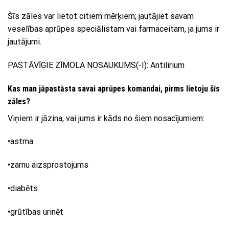
Šīs zāles var lietot citiem mērķiem; jautājiet savam
veselības aprūpes speciālistam vai farmaceitam, ja jums ir
jautājumi.
PASTĀVĪGIE ZĪMOLA NOSAUKUMS(-I): Antilirium
Kas man jāpastāsta savai aprūpes komandai, pirms lietoju šīs
zāles?
Viņiem ir jāzina, vai jums ir kāds no šiem nosacījumiem:
•astma
•zarnu aizsprostojums
•diabēts
•grūtības urinēt