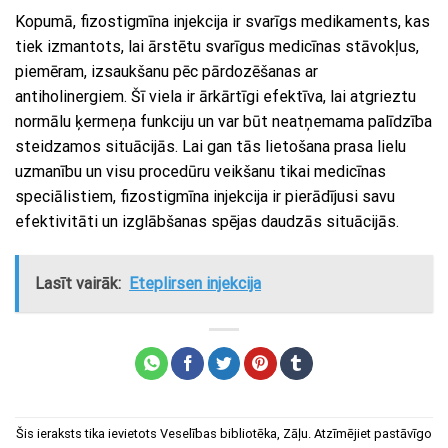
Kopumā, fizostigmīna injekcija ir svarīgs medikaments, kas
tiek izmantots, lai ārstētu svarīgus medicīnas stāvokļus,
piemēram, izsaukšanu pēc pārdozēšanas ar
antiholinergiem. Šī viela ir ārkārtīgi efektīva, lai atgrieztu
normālu ķermeņa funkciju un var būt neatņemama palīdzība
steidzamos situācijās. Lai gan tās lietošana prasa lielu
uzmanību un visu procedūru veikšanu tikai medicīnas
speciālistiem, fizostigmīna injekcija ir pierādījusi savu
efektivitāti un izglābšanas spējas daudzās situācijās.
Lasīt vairāk:
Eteplirsen injekcija
Šis ieraksts tika ievietots
Veselības bibliotēka
,
Zāļu
. Atzīmējiet
pastāvīgo