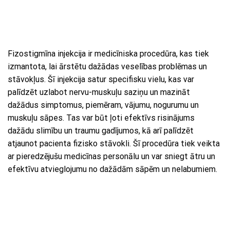
Fizostigmīna injekcija ir medicīniska procedūra, kas tiek
izmantota, lai ārstētu dažādas veselības problēmas un
stāvokļus. Šī injekcija satur specifisku vielu, kas var
palīdzēt uzlabot nervu-muskuļu saziņu un mazināt
dažādus simptomus, piemēram, vājumu, nogurumu un
muskuļu sāpes. Tas var būt ļoti efektīvs risinājums
dažādu slimību un traumu gadījumos, kā arī palīdzēt
atjaunot pacienta fizisko stāvokli. Šī procedūra tiek veikta
ar pieredzējušu medicīnas personālu un var sniegt ātru un
efektīvu atvieglojumu no dažādām sāpēm un nelabumiem.