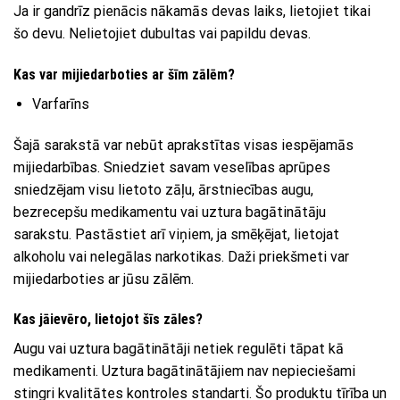
Ja ir gandrīz pienācis nākamās devas laiks, lietojiet tikai
šo devu. Nelietojiet dubultas vai papildu devas.
Kas var mijiedarboties ar šīm zālēm?
Varfarīns
Šajā sarakstā var nebūt aprakstītas visas iespējamās
mijiedarbības. Sniedziet savam veselības aprūpes
sniedzējam visu lietoto zāļu, ārstniecības augu,
bezrecepšu medikamentu vai uztura bagātinātāju
sarakstu. Pastāstiet arī viņiem, ja smēķējat, lietojat
alkoholu vai nelegālas narkotikas. Daži priekšmeti var
mijiedarboties ar jūsu zālēm.
Kas jāievēro, lietojot šīs zāles?
Augu vai uztura bagātinātāji netiek regulēti tāpat kā
medikamenti. Uztura bagātinātājiem nav nepieciešami
stingri kvalitātes kontroles standarti. Šo produktu tīrība un