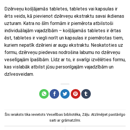
Dzērveņu košļājamās tabletes, tabletes vai kapsulas ir
ērts veids, kā pievienot dzērveņu ekstraktu savai ikdienas
uzturam. Katra no šīm formām ir piemērota atbilstoši
individuālajām vajadzībām – košļājamās tabletes ir ērtas
ēst, tabletes ir viegli norīt un kapsulas ir piemērotas tiem,
kuriem nepatīk dzērieni ar augu ekstraktu. Neskatoties uz
formu, dzērveņu piedevas nodrošina labumu no dzērveņu
veselīgajām īpašībām. Līdz ar to, ir svarīgi izvēlēties formu,
kas vislabāk atbilst jūsu personīgajām vajadzībām un
dzīvesveidam.
Šis ieraksts tika ievietots
Veselības bibliotēka
,
Zāļu
. Atzīmējiet
pastāvīgo
saiti
ar grāmatzīmi.