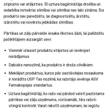
stiprums var atšķirties. Šī uztura bagātinātāja drošība un
iedarbība noteiktai slimībai vai slimībai nav labi zināma. Šis
produkts nav paredzēts, lai diagnosticētu, ārstētu,
izārstētu vai novērstu jebkādas slimības.
Pārtikas un zāļu pārvalde iesaka rīkoties šādi, lai palīdzētu
patērētājiem aizsargāt sevi:
Vienmēr izlasiet produktu etiķetes un ievērojiet
norādījumus.
Dabisks nenozīmē, ka produkts ir drošs cilvēkiem.
Meklējiet produktus, kuros pēc sastāvdaļas nosaukuma
ir norādīts USP. Tas nozīmē, ka ražotājs ievēroja ASV
Farmakopejas standartus.
Uztura bagātinātāji, ko ražo vai pārdod valstī pazīstams
pārtikas vai zāļu uzņēmums, visticamāk, tiks ražoti
stingrā kontrolē. Varat rakstīt uzņēmumam, lai iegūtu