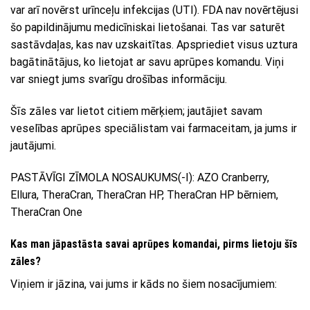
var arī novērst urīnceļu infekcijas (UTI). FDA nav novērtējusi
šo papildinājumu medicīniskai lietošanai. Tas var saturēt
sastāvdaļas, kas nav uzskaitītas. Apspriediet visus uztura
bagātinātājus, ko lietojat ar savu aprūpes komandu. Viņi
var sniegt jums svarīgu drošības informāciju.
Šīs zāles var lietot citiem mērķiem; jautājiet savam
veselības aprūpes speciālistam vai farmaceitam, ja jums ir
jautājumi.
PASTĀVĪGI ZĪMOLA NOSAUKUMS(-I): AZO Cranberry,
Ellura, TheraCran, TheraCran HP, TheraCran HP bērniem,
TheraCran One
Kas man jāpastāsta savai aprūpes komandai, pirms lietoju šīs
zāles?
Viņiem ir jāzina, vai jums ir kāds no šiem nosacījumiem: