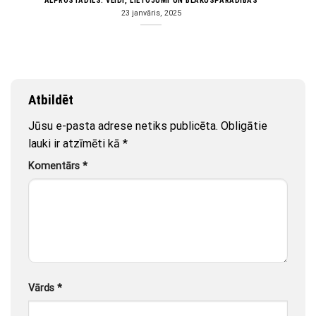
ALPROSTADILS: VEIDI, LIETOJUMI UN BLAKUSPARĀDĪBAS
23 janvāris, 2025
Atbildēt
Jūsu e-pasta adrese netiks publicēta.
Obligātie
lauki ir atzīmēti kā
*
Komentārs
*
Vārds
*