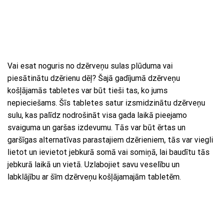
Vai esat noguris no dzērveņu sulas plūduma vai
piesātinātu dzērienu dēļ? Šajā gadījumā dzērveņu
košļājamās tabletes var būt tieši tas, ko jums
nepieciešams. Šīs tabletes satur izsmidzinātu dzērveņu
sulu, kas palīdz nodrošināt visa gada laikā pieejamo
svaiguma un garšas izdevumu. Tās var būt ērtas un
garšīgas alternatīvas parastajiem dzērieniem, tās var viegli
lietot un ievietot jebkurā somā vai somiņā, lai baudītu tās
jebkurā laikā un vietā. Uzlabojiet savu veselību un
labklājību ar šīm dzērveņu košļājamajām tabletēm.