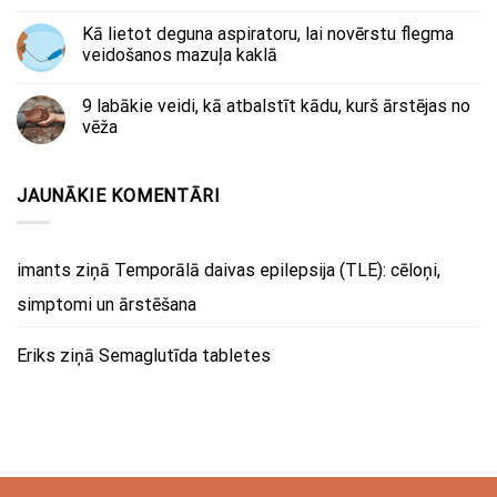
Kā lietot deguna aspiratoru, lai novērstu flegma
veidošanos mazuļa kaklā
9 labākie veidi, kā atbalstīt kādu, kurš ārstējas no
vēža
JAUNĀKIE KOMENTĀRI
imants
ziņā
Temporālā daivas epilepsija (TLE): cēloņi,
simptomi un ārstēšana
Eriks
ziņā
Semaglutīda tabletes