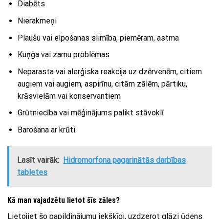
Diabēts
Nierakmeņi
Plaušu vai elpošanas slimība, piemēram, astma
Kuņģa vai zarnu problēmas
Neparasta vai alerģiska reakcija uz dzērvenēm, citiem
augiem vai augiem, aspirīnu, citām zālēm, pārtiku,
krāsvielām vai konservantiem
Grūtniecība vai mēģinājums palikt stāvoklī
Barošana ar krūti
Lasīt vairāk:
Hidromorfona pagarinātās darbības
tabletes
Kā man vajadzētu lietot šīs zāles?
Lietojiet šo papildinājumu iekšķīgi, uzdzerot glāzi ūdens.