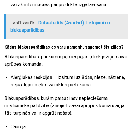
vairāk informācijas par produkta izgatavošanu.
Lasīt vairāk:
Dutasterīds (Avodart): lietojumi un
blakusparādības
Kādas blakusparādības es varu pamanīt, saņemot šīs zāles?
Blakusparādības, par kurām pēc iespējas ātrāk jāziņo savai
aprūpes komandai:
Alerģiskas reakcijas – izsitumi uz ādas, nieze, nātrene,
sejas, lūpu, mēles vai rīkles pietūkums
Blakusparādības, kurām parasti nav nepieciešama
medicīniska palīdzība (ziņojiet savai aprūpes komandai, ja
tās turpinās vai ir apgrūtinošas):
Caureja