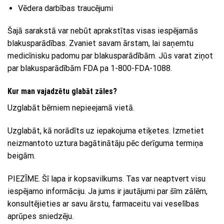
Vēdera darbības traucējumi
Šajā sarakstā var nebūt aprakstītas visas iespējamās
blakusparādības. Zvaniet savam ārstam, lai saņemtu
medicīnisku padomu par blakusparādībām. Jūs varat ziņot
par blakusparādībām FDA pa 1-800-FDA-1088.
Kur man vajadzētu glabāt zāles?
Uzglabāt bērniem nepieejamā vietā.
Uzglabāt, kā norādīts uz iepakojuma etiķetes. Izmetiet
neizmantoto uztura bagātinātāju pēc derīguma termiņa
beigām.
PIEZĪME. Šī lapa ir kopsavilkums. Tas var neaptvert visu
iespējamo informāciju. Ja jums ir jautājumi par šīm zālēm,
konsultējieties ar savu ārstu, farmaceitu vai veselības
aprūpes sniedzēju.