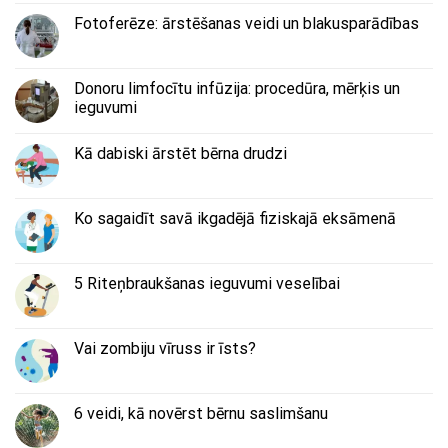
Fotoferēze: ārstēšanas veidi un blakusparādības
Donoru limfocītu infūzija: procedūra, mērķis un
ieguvumi
Kā dabiski ārstēt bērna drudzi
Ko sagaidīt savā ikgadējā fiziskajā eksāmenā
5 Riteņbraukšanas ieguvumi veselībai
Vai zombiju vīruss ir īsts?
6 veidi, kā novērst bērnu saslimšanu