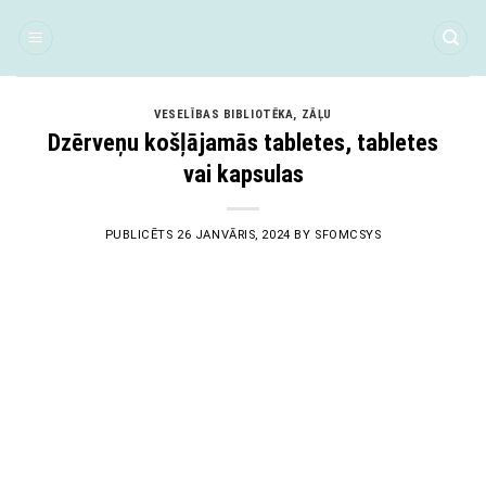
Skip
to
content
VESELĪBAS BIBLIOTĒKA
,
ZĀĻU
Dzērveņu košļājamās tabletes, tabletes
vai kapsulas
PUBLICĒTS
26 JANVĀRIS, 2024
BY
SFOMCSYS
26
Jan