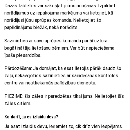
Dažas tabletes var sakošļāt pirms norīšanas. Izpildiet
norādījumus uz iepakojuma marķējuma vai lietojiet, kā
norādījusi jūsu aprūpes komanda. Nelietojiet šo
papildinājumu biežāk, nekā norādīts.
Sazinieties ar savu aprūpes komandu par šī uztura
bagātinātāja lietošanu bērniem. Var būt nepieciešama
īpaša piesardzība.
Pārdozēšana: Ja domājat, ka esat lietojis pārāk daudz šo
zāļu, nekavējoties sazinieties ar saindēšanās kontroles
centru vai neatliekamās palīdzības dienestu.
PIEZĪME: šīs zāles ir paredzētas tikai jums. Nelietojiet šīs
zāles citiem.
Ko darīt, ja es izlaidu devu?
Ja esat izlaidis devu, ieņemiet to, cik drīz vien iespējams.