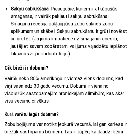
Sakņu sabrukšana:
Pieaugušie, kuriem ir atkāpušās
smaganas, ir vairāk pakļauti sakņu sabrukšanai.
Smaganu recesija pakļauj jūsu zobu saknes zobu
aplikumam un skābei. Sakņu sabrukšanu ir grūti novērst
un ārstēt. (Ja jums ir nosliece uz smaganu recesiju,
jautājiet savam zobārstam, vai jums vajadzētu ieplānot
tikšanos ar periodontologu.)
Cik bieži ir dobumi?
Vairāk nekā 80% amerikāņu ir vismaz viens dobums, kad
viņi sasniedz 30 gadu vecumu. Dobumi ir viena no
visbiežāk sastopamajām hroniskajām slimībām, kas skar
visu vecumu cilvēkus.
Kurš varētu iegūt dobumu?
Zobu bojājums var notikt jebkurā vecumā, lai gan kariess ir
biežāk sastopams bērniem. Tas ir tāpēc, ka daudzi bērni