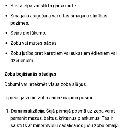
Slikta elpa vai slikta garša mutē.
Smaganu asiņošana vai citas smaganu slimības
pazīmes.
Sejas pietūkums.
Zobu vai mutes sāpes.
Zobu jutība pret karstiem vai aukstiem ēdieniem vai
dzērieniem.
Zobu bojāšanās stadijas
Dobumi var ietekmēt visus zoba slāņus.
Ir pieci galvenie zobu samazinājuma posmi:
Demineralizācija
: Šajā pirmajā posmā uz zoba varat
pamanīt mazus, baltus, krītainus plankumus. Tas ir
saistīts ar minerālvielu sadalīšanos jūsu zobu emaljā.