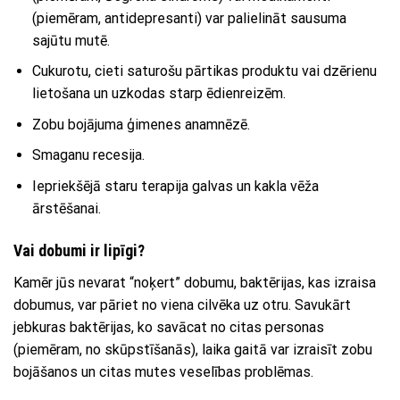
(piemēram, antidepresanti) var palielināt sausuma
sajūtu mutē.
Cukurotu, cieti saturošu pārtikas produktu vai dzērienu
lietošana un uzkodas starp ēdienreizēm.
Zobu bojājuma ģimenes anamnēzē.
Smaganu recesija.
Iepriekšējā staru terapija galvas un kakla vēža
ārstēšanai.
Vai dobumi ir lipīgi?
Kamēr jūs nevarat “noķert” dobumu, baktērijas, kas izraisa
dobumus, var pāriet no viena cilvēka uz otru. Savukārt
jebkuras baktērijas, ko savācat no citas personas
(piemēram, no skūpstīšanās), laika gaitā var izraisīt zobu
bojāšanos un citas mutes veselības problēmas.