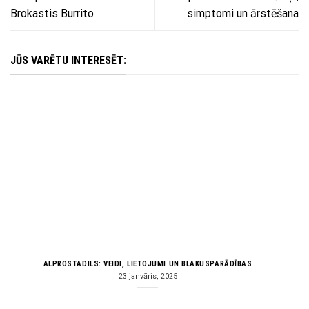
Brokastis Burrito
simptomi un ārstēšana
JŪS VARĒTU INTERESĒT:
ALPROSTADILS: VEIDI, LIETOJUMI UN BLAKUSPARĀDĪBAS
23 janvāris, 2025