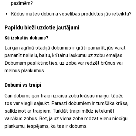
pazīmēm?
Kādus mutes dobuma veselības produktus jūs ieteiktu?
Papildu bieži uzdotie jautājumi
Kā izskatās dobums?
Lai gan agrīnā stadijā dobumus ir grūti pamanīt, jūs varat
pamanīt nelielu, baltu, krītainu laukumu uz zobu emaljas.
Dobumam pasliktinoties, uz zoba var redzēt brūnus vai
melnus plankumus.
Dobumi vs traipi
Gan dobumi, gan traipi izraisa zobu krāsas maiņu, tāpēc
tos var viegli sajaukt. Parasti dobumiem ir tumšāka krāsa,
salīdzinot ar traipiem. Turklāt traipi mēdz ietekmēt
vairākus zobus. Bet, ja uz viena zoba redzat vienu niecīgu
plankumu, iespējams, ka tas ir dobums.