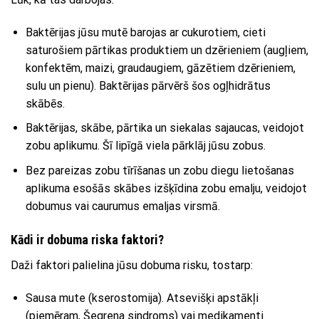
Baktērijas jūsu mutē barojas ar cukurotiem, cieti
saturošiem pārtikas produktiem un dzērieniem (augļiem,
konfektēm, maizi, graudaugiem, gāzētiem dzērieniem,
sulu un pienu). Baktērijas pārvērš šos ogļhidrātus
skābēs.
Baktērijas, skābe, pārtika un siekalas sajaucas, veidojot
zobu aplikumu. Šī lipīgā viela pārklāj jūsu zobus.
Bez pareizas zobu tīrīšanas un zobu diegu lietošanas
aplikuma esošās skābes izšķīdina zobu emalju, veidojot
dobumus vai caurumus emaljas virsmā.
Kādi ir dobuma riska faktori?
Daži faktori palielina jūsu dobuma risku, tostarp:
Sausa mute (kserostomija). Atsevišķi apstākļi
(piemēram, Šegrena sindroms) vai medikamenti