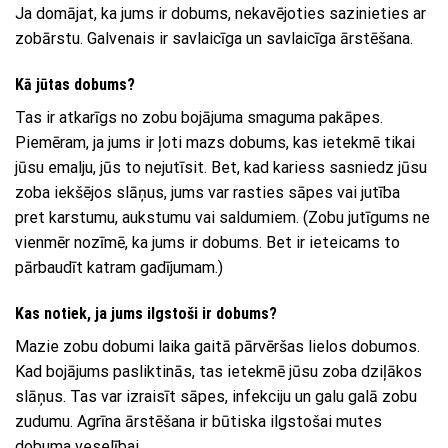
Ja domājat, ka jums ir dobums, nekavējoties sazinieties ar
zobārstu. Galvenais ir savlaicīga un savlaicīga ārstēšana.
Kā jūtas dobums?
Tas ir atkarīgs no zobu bojājuma smaguma pakāpes.
Piemēram, ja jums ir ļoti mazs dobums, kas ietekmē tikai
jūsu emalju, jūs to nejutīsit. Bet, kad kariess sasniedz jūsu
zoba iekšējos slāņus, jums var rasties sāpes vai jutība
pret karstumu, aukstumu vai saldumiem. (Zobu jutīgums ne
vienmēr nozīmē, ka jums ir dobums. Bet ir ieteicams to
pārbaudīt katram gadījumam.)
Kas notiek, ja jums ilgstoši ir dobums?
Mazie zobu dobumi laika gaitā pārvēršas lielos dobumos.
Kad bojājums pasliktinās, tas ietekmē jūsu zoba dziļākos
slāņus. Tas var izraisīt sāpes, infekciju un galu galā zobu
zudumu. Agrīna ārstēšana ir būtiska ilgstošai mutes
dobuma veselībai.