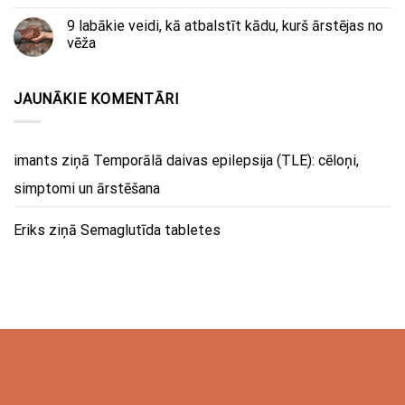
9 labākie veidi, kā atbalstīt kādu, kurš ārstējas no
vēža
JAUNĀKIE KOMENTĀRI
imants
ziņā
Temporālā daivas epilepsija (TLE): cēloņi,
simptomi un ārstēšana
Eriks
ziņā
Semaglutīda tabletes