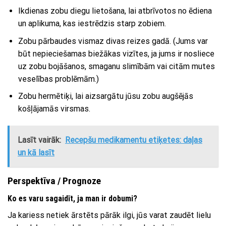
Ikdienas zobu diegu lietošana, lai atbrīvotos no ēdiena
un aplikuma, kas iestrēdzis starp zobiem.
Zobu pārbaudes vismaz divas reizes gadā. (Jums var
būt nepieciešamas biežākas vizītes, ja jums ir nosliece
uz zobu bojāšanos, smaganu slimībām vai citām mutes
veselības problēmām.)
Zobu hermētiķi, lai aizsargātu jūsu zobu augšējās
košļājamās virsmas.
Lasīt vairāk:
Recepšu medikamentu etiķetes: daļas
un kā lasīt
Perspektīva / Prognoze
Ko es varu sagaidīt, ja man ir dobumi?
Ja kariess netiek ārstēts pārāk ilgi, jūs varat zaudēt lielu