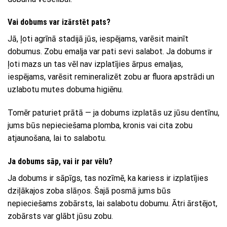
Vai dobums var izārstēt pats?
Jā, ļoti agrīnā stadijā jūs, iespējams, varēsit mainīt
dobumus. Zobu emalja var pati sevi salabot. Ja dobums ir
ļoti mazs un tas vēl nav izplatījies ārpus emaljas,
iespējams, varēsit remineralizēt zobu ar fluora apstrādi un
uzlabotu mutes dobuma higiēnu.
Tomēr paturiet prātā — ja dobums izplatās uz jūsu dentīnu,
jums būs nepieciešama plomba, kronis vai cita zobu
atjaunošana, lai to salabotu.
Ja dobums sāp, vai ir par vēlu?
Ja dobums ir sāpīgs, tas nozīmē, ka kariess ir izplatījies
dziļākajos zoba slāņos. Šajā posmā jums būs
nepieciešams zobārsts, lai salabotu dobumu. Ātri ārstējot,
zobārsts var glābt jūsu zobu.