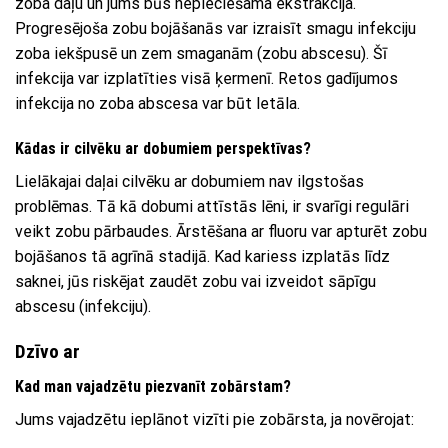
zoba daļu un jums būs nepieciešama ekstrakcija.
Progresējoša zobu bojāšanās var izraisīt smagu infekciju
zoba iekšpusē un zem smaganām (zobu abscesu). Šī
infekcija var izplatīties visā ķermenī. Retos gadījumos
infekcija no zoba abscesa var būt letāla.
Kādas ir cilvēku ar dobumiem perspektīvas?
Lielākajai daļai cilvēku ar dobumiem nav ilgstošas ​​​​
problēmas. Tā kā dobumi attīstās lēni, ir svarīgi regulāri
veikt zobu pārbaudes. Ārstēšana ar fluoru var apturēt zobu
bojāšanos tā agrīnā stadijā. Kad kariess izplatās līdz
saknei, jūs riskējat zaudēt zobu vai izveidot sāpīgu
abscesu (infekciju).
Dzīvo ar
Kad man vajadzētu piezvanīt zobārstam?
Jums vajadzētu ieplānot vizīti pie zobārsta, ja novērojat: