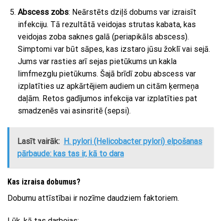
Abscess zobs
: Neārstēts dziļš dobums var izraisīt
infekciju. Tā rezultātā veidojas strutas kabata, kas
veidojas zoba saknes galā (periapikāls abscess).
Simptomi var būt sāpes, kas izstaro jūsu žoklī vai sejā.
Jums var rasties arī sejas pietūkums un kakla
limfmezglu pietūkums. Šajā brīdī zobu abscess var
izplatīties uz apkārtējiem audiem un citām ķermeņa
daļām. Retos gadījumos infekcija var izplatīties pat
smadzenēs vai asinsritē (sepsi).
Lasīt vairāk:
H. pylori (Helicobacter pylori) elpošanas
pārbaude: kas tas ir, kā to dara
Kas izraisa dobumus?
Dobumu attīstībai ir nozīme daudziem faktoriem.
Lūk, kā tas darbojas: