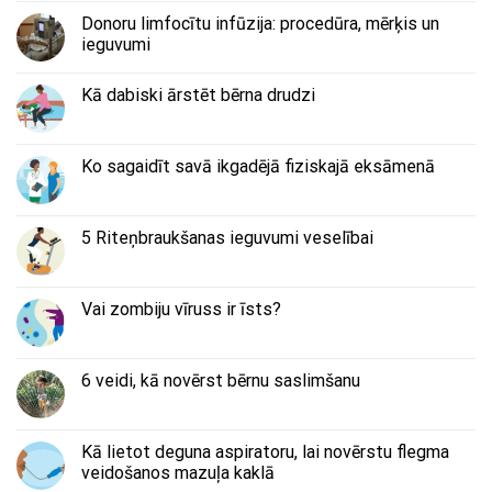
Donoru limfocītu infūzija: procedūra, mērķis un
ieguvumi
Kā dabiski ārstēt bērna drudzi
Ko sagaidīt savā ikgadējā fiziskajā eksāmenā
5 Riteņbraukšanas ieguvumi veselībai
Vai zombiju vīruss ir īsts?
6 veidi, kā novērst bērnu saslimšanu
Kā lietot deguna aspiratoru, lai novērstu flegma
veidošanos mazuļa kaklā