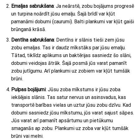
Emaljas sabrukšana
: Ja neārstē, zobu bojājums progresē
un turpina noārdīt jūsu emalju. Šajā brīdī var kļūt
pamanāmi dobumi (caurumi). Balti plankumi var kļūt gaiši
brūnganā krāsā.
Dentīna sabrukšana
: Dentīns ir slānis tieši zem jūsu
zobu emaljas. Tas ir daudz mīkstāks par jūsu emalju.
Tātad, tiklīdz aplikums un baktērijas sasniedz šo slāni,
dobumi veidojas ātrāk. Šajā posmā jūs varat pamanīt
zobu jutīgumu. Arī plankumi uz zobiem var kļūt tumšāk
brūni.
Pulpas bojājumi
: Jūsu zoba mīkstums ir jūsu zoba
iekšējais slānis. Tas satur nervus un asinsvadus, kas
transportē barības vielas un uztur jūsu zobu dzīvu. Kad
dobumi sasniedz jūsu mīkstumu, jūs varat sajust sāpes.
Jūs varat arī pamanīt apsārtumu un pietūkumu
smaganās ap zobu. Plankumi uz zoba var kļūt tumšāk
brūni vai melni.