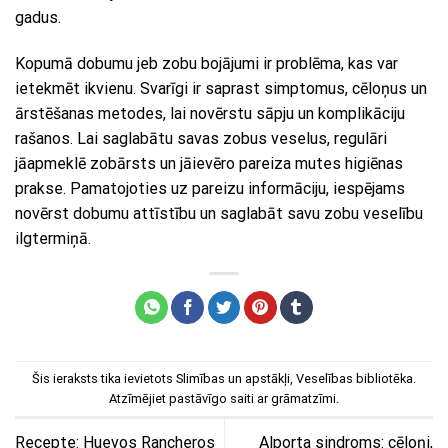
gadus.
Kopumā dobumu jeb zobu bojājumi ir problēma, kas var
ietekmēt ikvienu. Svarīgi ir saprast simptomus, cēloņus un
ārstēšanas metodes, lai novērstu sāpju un komplikāciju
rašanos. Lai saglabātu savas zobus veselus, regulāri
jāapmeklē zobārsts un jāievēro pareiza mutes higiēnas
prakse. Pamatojoties uz pareizu informāciju, iespējams
novērst dobumu attīstību un saglabāt savu zobu veselību
ilgtermiņā.
Šis ieraksts tika ievietots
Slimības un apstākļi
,
Veselības bibliotēka
.
Atzīmējiet
pastāvīgo saiti
ar grāmatzīmi.
Recepte: Huevos Rancheros
Alporta sindroms: cēloņi,