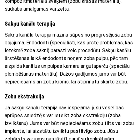
kompozītmateriāla sveķiem (zobu krāsas materiāla),
sudraba amalgamas vai zelta.
Sakņu kanālu terapija
Sakņu kanālu terapija mazina sāpes no progresējoša zobu
bojājuma. Endodonti (speciālisti, kas ārstē problēmas, kas
ietekmē zoba sakni) parasti veic procedūru. Sakņu kanālu
ārstēšanas laikā endodonts noņem zoba pulpu, pēc tam
aizpilda kanālus un pulpas kameru ar gutaperču (speciālu
plombēšanas materiālu). Dažos gadījumos jums var būt
nepieciešams arī zobu kronis, lai stiprinātu skarto zobu.
Zobu ekstrakcija
Ja sakņu kanālu terapija nav iespējama, jūsu veselības
aprūpes sniedzējs var ieteikt zoba ekstrakciju (zoba
izvilkšanu). Jums var būt nepieciešams zobu tilts vai zobu
implants, lai aizstātu izvilktu pastāvīgo zobu. Jūsu
zobārsts var jums pastāstīt par jūsu konkrētajām