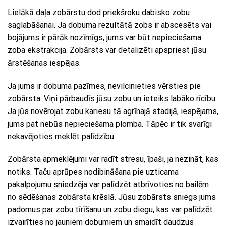
Lielākā daļa zobārstu dod priekšroku dabisko zobu
saglabāšanai. Ja dobuma rezultātā zobs ir abscesēts vai
bojājums ir pārāk nozīmīgs, jums var būt nepieciešama
zoba ekstrakcija. Zobārsts var detalizēti apspriest jūsu
ārstēšanas iespējas.
Ja jums ir dobuma pazīmes, nevilcinieties vērsties pie
zobārsta. Viņi pārbaudīs jūsu zobu un ieteiks labāko rīcību.
Ja jūs novērojat zobu kariesu tā agrīnajā stadijā, iespējams,
jums pat nebūs nepieciešama plomba. Tāpēc ir tik svarīgi
nekavējoties meklēt palīdzību.
Zobārsta apmeklējumi var radīt stresu, īpaši, ja nezināt, kas
notiks. Taču aprūpes nodibināšana pie uzticama
pakalpojumu sniedzēja var palīdzēt atbrīvoties no bailēm
no sēdēšanas zobārsta krēslā. Jūsu zobārsts sniegs jums
padomus par zobu tīrīšanu un zobu diegu, kas var palīdzēt
izvairīties no jauniem dobumiem un smaidīt daudzus