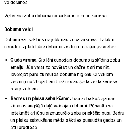
veidošanos.
Vēl viens zobu dobuma nosaukums ir zobu kariess.
Dobumu veidi
Dobumi var sākties uz jebkuras zoba virsmas. Tālāk ir
norādīti izplatītākie dobumu veidi un to rašanās vietas:
Gluda virsma:
Šis lēni augošais dobums izšķīdina zobu
emalju. Jūs varat to novērst un dažreiz arī mainīt,
ievērojot pareizu mutes dobuma higiēnu. Cilvēkiem
vecumā no 20 gadiem bieži rodas šāda veida kariesa
starp zobiem.
Bedres un plaisu sabrukšana:
Jūsu zoba košļājamās
virsmas augšējā daļā veidojas dobumi. Pūšanās var
ietekmēt arī jūsu aizmugurējo zobu priekšējo pusi. Bedru
un plaisu sabrukšana mēdz sākties pusaudža gados un
ātri progresē.