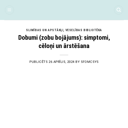
Skip
to
content
SLIMĪBAS UN APSTĀKĻI
,
VESELĪBAS BIBLIOTĒKA
Dobumi (zobu bojājums): simptomi,
cēloņi un ārstēšana
PUBLICĒTS
26 APRĪLIS, 2024
BY
SFOMCSYS
26
Apr