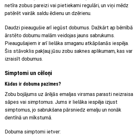
netīra zobus pareizi vai pietiekami regulāri, un viņi mēdz
patērēt vairāk saldu ēdienu un dzērienu.
Daudzi pieaugušie arī iegūst dobumus. Dažkārt ap bērnībā
ārstēto dobumu malām veidojas jauns sabrukums.
Pieaugušajiem ir arī lielāka smaganu atkāpšanās iespēja.
Šis stāvoklis pakļauj jūsu zobu saknes aplikumam, kas var
izraisīt dobumus.
Simptomi un cēloņi
Kādas ir dobuma pazīmes?
Zobu bojājums uz ārējās emaljas virsmas parasti neizraisa
sāpes vai simptomus. Jums ir lielāka iespēja izjust
simptomus, jo sabrukšana pārsniedz emalju un nonāk
dentīnā un mīkstumā.
Dobuma simptomi ietver: