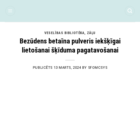
Skip
to
content
VESELĪBAS BIBLIOTĒKA
,
ZĀĻU
Bezūdens betaīna pulveris iekšķīgai
lietošanai šķīduma pagatavošanai
PUBLICĒTS
13 MARTS, 2024
BY
SFOMCSYS