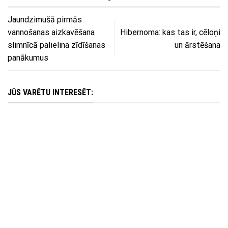
Jaundzimušā pirmās
vannošanas aizkavēšana
Hibernoma: kas tas ir, cēloņi
slimnīcā palielina zīdīšanas
un ārstēšana
panākumus
JŪS VARĒTU INTERESĒT: