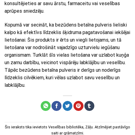
konsultējieties ar savu ārstu, farmaceitu vai veselības
aprūpes sniedzēju.
Kopumā var secināt, ka bezūdens betaīna pulveris lieliski
kalpo kā efektīvs līdzeklis šķidruma pagatavošanai iekšējai
lietošanai. Šis produkts ir ērts un viegli lietojams, un tā
lietošana var nodrošināt vajadzīgo uzturvielu iegūšanu
organismam. Turklāt šīs vielas lietošana var uzlabot kuņģa
un zarnu darbību, veicinot vispārēju labklājību un veselību.
Tāpēc bezūdens betaīna pulveris ir derīgs un noderīgs
līdzeklis cilvēkiem, kuri vēlas uzlabot savu veselību un
labklājību.
Šis ieraksts tika ievietots
Veselības bibliotēka
,
Zāļu
. Atzīmējiet
pastāvīgo
saiti
ar grāmatzīmi.