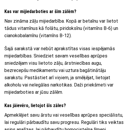
Kas var mijiedarboties ar šīm zālēm?
Nav zināma zāļu mijiedarbība. Kopā ar betaīnu var lietot
tādus vitamīnus kā folātu, piridoksīnu (vitamīns B-6) un
cianokobalamīnu (vitamīns B-12).
Šajā sarakstā var nebūt aprakstītas visas iespējamās
mijiedarbības. Sniedziet savam veselības aprūpes
sniedzējam visu lietoto zāļu, ārstniecības augu,
bezrecepšu medikamentu vai uztura bagātinātāju
sarakstu. Pastāstiet arī viņiem, ja smēķējat, lietojat
alkoholu vai nelegālas narkotikas. Daži priekšmeti var
mijiedarboties ar jūsu zālēm.
Kas jāievēro, lietojot šīs zāles?
Apmeklējiet savu ārstu vai veselības aprūpes speciālistu,
lai regulāri pārbaudītu savu progresu. Regulāri tiks veiktas
asins analīzes, lai pārbaudītu homocisteīna līmeni.