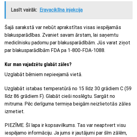
Lasīt vairāk:
Eravaciklīna injekcija
Šajā sarakstā var nebūt aprakstītas visas iespējamās
blakusparādības. Zvaniet savam ārstam, lai saņemtu
medicīnisku padomu par blakusparādībām. Jūs varat ziņot
par blakusparādībām FDA pa 1-800-FDA-1088.
Kur man vajadzētu glabāt zāles?
Uzglabāt bērniem nepieejamā vietā.
Uzglabāt istabas temperatūrā no 15 līdz 30 grādiem C (59
līdz 86 grādiem F). Glabāt cieši noslēgtu. Sargāt no
mitruma. Pēc derīguma termiņa beigām neizlietotās zāles
izmetiet.
PIEZĪME. Šī lapa ir kopsavilkums. Tas var neaptvert visu
iespējamo informāciju. Ja jums ir jautājumi par šīm zālēm,