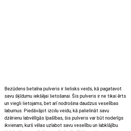
Bezūdens betaīna pulveris ir lielisks veids, kā pagatavot
savu šķīdumu iekšējai lietošanai. Šis pulveris ir ne tikai ērts
un viegli lietojams, bet arī nodrošina daudzus veselības
labumus. Piedāvājot izcilu veidu, kā palielināt savu
dzērienu labvēlīgās īpašības, šis pulveris var būt noderīgs
ikvienam, kurš vēlas uzlabot savu veselību un labklājību.