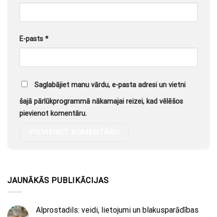
E-pasts
*
Saglabājiet manu vārdu, e-pasta adresi un vietni
šajā pārlūkprogrammā nākamajai reizei, kad vēlēšos
pievienot komentāru.
JAUNĀKĀS PUBLIKĀCIJAS
Alprostadils: veidi, lietojumi un blakusparādības