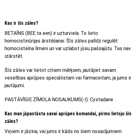
Kas ir šīs zāles?
BETAĪNS (BEE ta een) ir uzturviela. To lieto
homocistinūrijas ārstēšanai. Šīs zāles palīdz regulēt
homocisteīna līmeni un var uzlabot jūsu pašsajūtu. Tas nav
izārstēt.
Šīs zāles var lietot citiem mērķiem; jautājiet savam
veselības aprūpes speciālistam vai farmaceitam, ja jums ir
jautājumi.
PASTĀVĪGIE ZĪMOLA NOSAUKUMS(-I): Cystadane
Kas man jāpastāsta savai aprūpes komandai, pirms lietoju šīs
zāles?
Viņiem ir jāzina, vai jums ir kāds no šiem nosacījumiem: