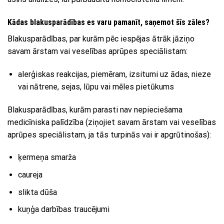
Kādas blakusparādības es varu pamanīt, saņemot šīs zāles?
Blakusparādības, par kurām pēc iespējas ātrāk jāziņo
savam ārstam vai veselības aprūpes speciālistam:
alerģiskas reakcijas, piemēram, izsitumi uz ādas, nieze
vai nātrene, sejas, lūpu vai mēles pietūkums
Blakusparādības, kurām parasti nav nepieciešama
medicīniska palīdzība (ziņojiet savam ārstam vai veselības
aprūpes speciālistam, ja tās turpinās vai ir apgrūtinošas):
ķermeņa smarža
caureja
slikta dūša
kuņģa darbības traucējumi