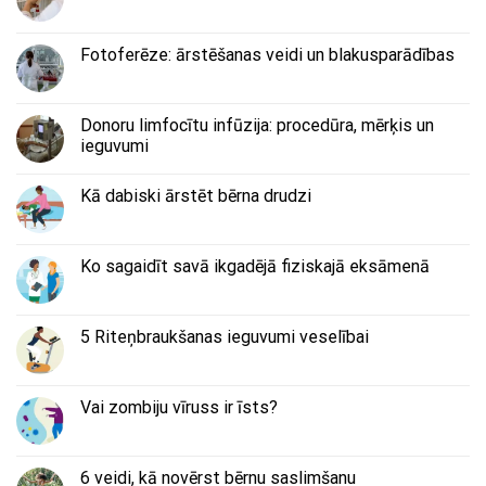
Fotoferēze: ārstēšanas veidi un blakusparādības
Donoru limfocītu infūzija: procedūra, mērķis un
ieguvumi
Kā dabiski ārstēt bērna drudzi
Ko sagaidīt savā ikgadējā fiziskajā eksāmenā
5 Riteņbraukšanas ieguvumi veselībai
Vai zombiju vīruss ir īsts?
6 veidi, kā novērst bērnu saslimšanu