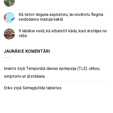
Kā lietot deguna aspiratoru, lai novērstu flegma
veidošanos mazuļa kaklā
9 labākie veidi, kā atbalstīt kādu, kurš ārstējas no
vēža
JAUNĀKIE KOMENTĀRI
imants
ziņā
Temporālā daivas epilepsija (TLE): cēloņi,
simptomi un ārstēšana
Eriks
ziņā
Semaglutīda tabletes