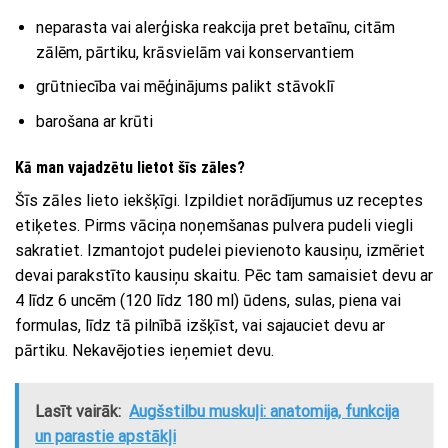
neparasta vai alerģiska reakcija pret betaīnu, citām
zālēm, pārtiku, krāsvielām vai konservantiem
grūtniecība vai mēģinājums palikt stāvoklī
barošana ar krūti
Kā man vajadzētu lietot šīs zāles?
Šīs zāles lieto iekšķīgi. Izpildiet norādījumus uz receptes
etiķetes. Pirms vāciņa noņemšanas pulvera pudeli viegli
sakratiet. Izmantojot pudelei pievienoto kausiņu, izmēriet
devai parakstīto kausiņu skaitu. Pēc tam samaisiet devu ar
4 līdz 6 uncēm (120 līdz 180 ml) ūdens, sulas, piena vai
formulas, līdz tā pilnībā izšķīst, vai sajauciet devu ar
pārtiku. Nekavējoties ieņemiet devu.
Lasīt vairāk:
Augšstilbu muskuļi: anatomija, funkcija
un parastie apstākļi