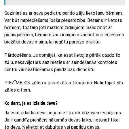
Sazinieties ar savu pediatru par šo zāļu lietošanu bērniem.
Var būt nepieciešama īpaša piesardzība. Betaīns ir lietots
bērniem, tostarp ļoti maziem zīdaiņiem. Salīdzinot ar
pieaugušajiem, bērniem vai zīdaiņiem var būt nepieciešama
biežāka devas maiņa, lai iegūtu pareizo efektu.
Pārdozēšana: Ja domājat, ka esat lietojis pārāk daudz šo
zāļu, nekavējoties sazinieties ar saindēšanās kontroles
centru vai neatliekamās palīdzības dienestu.
PIEZĪME: šīs zāles ir paredzētas tikai jums. Nelietojiet šīs
zāles citiem.
Ko darīt, ja es izlaidu devu?
Ja esat izlaidis devu, ieņemiet to, cik drīz vien iespējams.
Ja ir gandrīz pienācis nākamās devas laiks, lietojiet tikai
šo devu. Nelietojiet dubultas vai papildu devas.