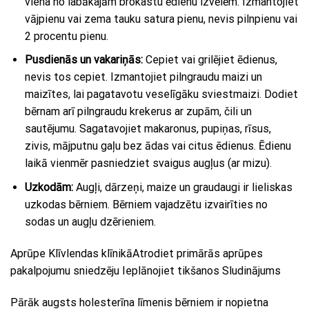
viena no labākajām brokastu ēdienu izvēlēm. Izmantojiet
vājpienu vai zema tauku satura pienu, nevis pilnpienu vai
2 procentu pienu.
Pusdienās un vakariņās:
Cepiet vai grilējiet ēdienus,
nevis tos cepiet. Izmantojiet pilngraudu maizi un
maizītes, lai pagatavotu veselīgāku sviestmaizi. Dodiet
bērnam arī pilngraudu krekerus ar zupām, čili un
sautējumu. Sagatavojiet makaronus, pupiņas, rīsus,
zivis, mājputnu gaļu bez ādas vai citus ēdienus. Ēdienu
laikā vienmēr pasniedziet svaigus augļus (ar mizu).
Uzkodām:
Augļi, dārzeņi, maize un graudaugi ir lieliskas
uzkodas bērniem. Bērniem vajadzētu izvairīties no
sodas un augļu dzērieniem.
Aprūpe Klīvlendas klīnikāAtrodiet primārās aprūpes
pakalpojumu sniedzēju Ieplānojiet tikšanos Sludinājums
Pārāk augsts holesterīna līmenis bērniem ir nopietna