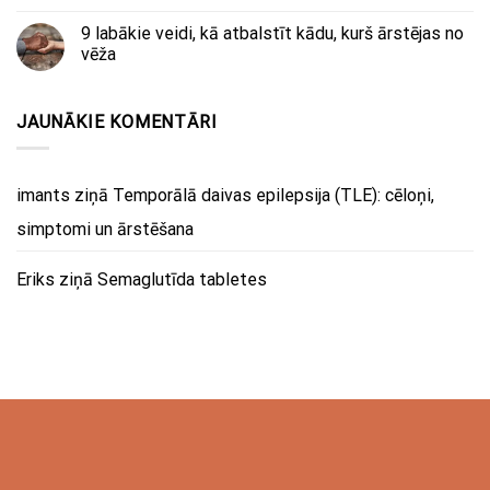
9 labākie veidi, kā atbalstīt kādu, kurš ārstējas no
vēža
JAUNĀKIE KOMENTĀRI
imants
ziņā
Temporālā daivas epilepsija (TLE): cēloņi,
simptomi un ārstēšana
Eriks
ziņā
Semaglutīda tabletes