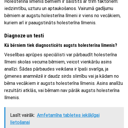
Holesterīna līmenis bērniem ir saistīts ar trim faktoriem:
iedzimtību, uzturu un aptaukošanos. Vairumā gadījumu
bērniem ar augstu holesterīna līmeni ir viens no vecākiem,
kuriem arī ir paaugstināts holesterīna līmenis.
Diagnoze un testi
Kā bērniem tiek diagnosticēts augsts holesterīna līmenis?
Veselības aprūpes speciālisti var pārbaudīt holesterīna
līmeni skolas vecuma bērniem, veicot vienkāršu asins
analīzi. Šādas pārbaudes veikšana ir īpaši svarīga, ja
ģimenes anamnēzē ir daudz sirds slimību vai ja kādam no
bērna vecākiem ir augsts holesterīna līmenis. Asins analīžu
rezultāti atklās, vai bērnam nav pārāk augsts holesterīna
līmenis.
Lasīt vairāk:
Amfetamīna tabletes iekšķīgai
lietošanai