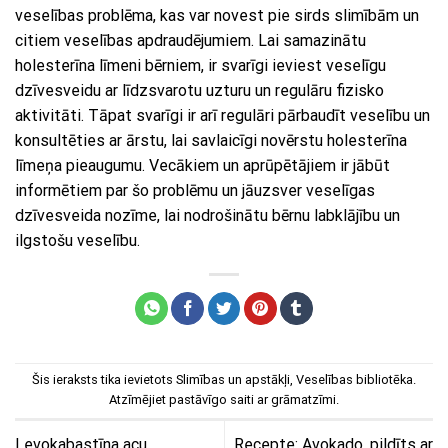
veselības problēma, kas var novest pie sirds slimībām un
citiem veselības apdraudējumiem. Lai samazinātu
holesterīna līmeni bērniem, ir svarīgi ieviest veselīgu
dzīvesveidu ar līdzsvarotu uzturu un regulāru fizisko
aktivitāti. Tāpat svarīgi ir arī regulāri pārbaudīt veselību un
konsultēties ar ārstu, lai savlaicīgi novērstu holesterīna
līmeņa pieaugumu. Vecākiem un aprūpētājiem ir jābūt
informētiem par šo problēmu un jāuzsver veselīgas
dzīvesveida nozīme, lai nodrošinātu bērnu labklājību un
ilgstošu veselību.
Šis ieraksts tika ievietots
Slimības un apstākļi
,
Veselības bibliotēka
.
Atzīmējiet
pastāvīgo saiti
ar grāmatzīmi.
Levokabastīna acu
Recepte: Avokado, pildīts ar