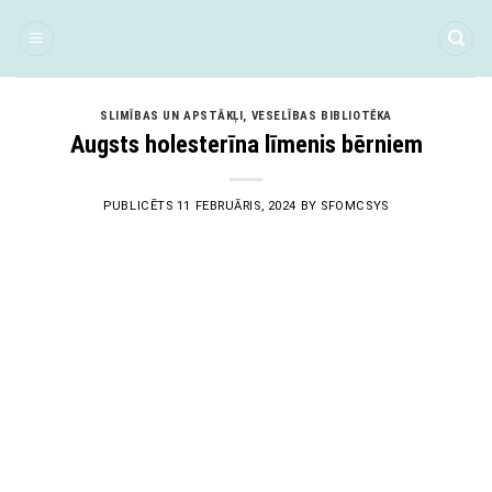
Skip
to
content
SLIMĪBAS UN APSTĀKĻI
,
VESELĪBAS BIBLIOTĒKA
Augsts holesterīna līmenis bērniem
PUBLICĒTS
11 FEBRUĀRIS, 2024
BY
SFOMCSYS
11
Feb