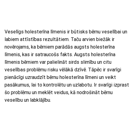
Veselīgs holesterīna līmenis ir būtisks bērnu veselībai un
labiem attīstības rezultātiem. Taču arvien biežāk ir
novērojams, ka bērniem parādās augsts holesterīna
līmenis, kas ir satraucošs fakts. Augsts holesterīna
līmenis bērniem var palielināt sirds slimību un citu
veselības problēmu risku vēlākā dzīvē. Tāpēc ir svarīgi
pienācīgi uzraudzīt bērnu holesterīna līmeni un veikt
pasākumus, lai to kontrolētu un uzlabotu. Ir svarīgi izprast
šo problēmu un meklēt veidus, kā nodrošināt bērnu
veselību un labklājību.