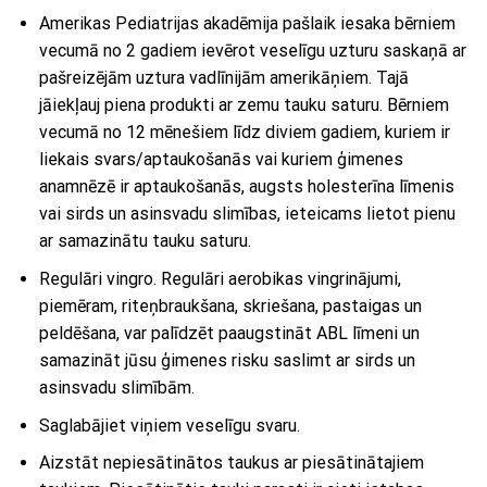
Amerikas Pediatrijas akadēmija pašlaik iesaka bērniem
vecumā no 2 gadiem ievērot veselīgu uzturu saskaņā ar
pašreizējām uztura vadlīnijām amerikāņiem. Tajā
jāiekļauj piena produkti ar zemu tauku saturu. Bērniem
vecumā no 12 mēnešiem līdz diviem gadiem, kuriem ir
liekais svars/aptaukošanās vai kuriem ģimenes
anamnēzē ir aptaukošanās, augsts holesterīna līmenis
vai sirds un asinsvadu slimības, ieteicams lietot pienu
ar samazinātu tauku saturu.
Regulāri vingro. Regulāri aerobikas vingrinājumi,
piemēram, riteņbraukšana, skriešana, pastaigas un
peldēšana, var palīdzēt paaugstināt ABL līmeni un
samazināt jūsu ģimenes risku saslimt ar sirds un
asinsvadu slimībām.
Saglabājiet viņiem veselīgu svaru.
Aizstāt nepiesātinātos taukus ar piesātinātajiem