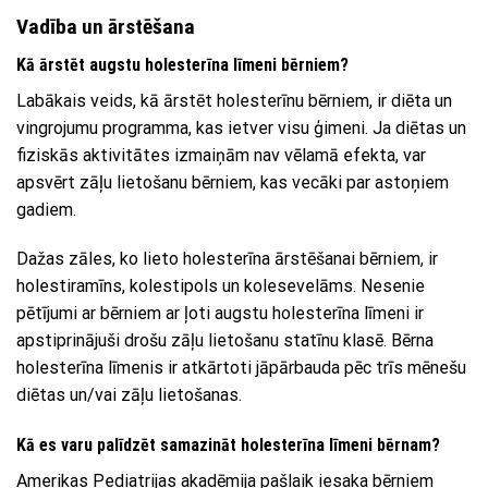
Vadība un ārstēšana
Kā ārstēt augstu holesterīna līmeni bērniem?
Labākais veids, kā ārstēt holesterīnu bērniem, ir diēta un
vingrojumu programma, kas ietver visu ģimeni. Ja diētas un
fiziskās aktivitātes izmaiņām nav vēlamā efekta, var
apsvērt zāļu lietošanu bērniem, kas vecāki par astoņiem
gadiem.
Dažas zāles, ko lieto holesterīna ārstēšanai bērniem, ir
holestiramīns, kolestipols un kolesevelāms. Nesenie
pētījumi ar bērniem ar ļoti augstu holesterīna līmeni ir
apstiprinājuši drošu zāļu lietošanu statīnu klasē. Bērna
holesterīna līmenis ir atkārtoti jāpārbauda pēc trīs mēnešu
diētas un/vai zāļu lietošanas.
Kā es varu palīdzēt samazināt holesterīna līmeni bērnam?
Amerikas Pediatrijas akadēmija pašlaik iesaka bērniem