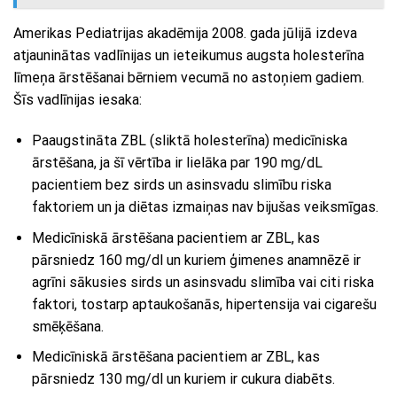
Amerikas Pediatrijas akadēmija 2008. gada jūlijā izdeva
atjauninātas vadlīnijas un ieteikumus augsta holesterīna
līmeņa ārstēšanai bērniem vecumā no astoņiem gadiem.
Šīs vadlīnijas iesaka:
Paaugstināta ZBL (sliktā holesterīna) medicīniska
ārstēšana, ja šī vērtība ir lielāka par 190 mg/dL
pacientiem bez sirds un asinsvadu slimību riska
faktoriem un ja diētas izmaiņas nav bijušas veiksmīgas.
Medicīniskā ārstēšana pacientiem ar ZBL, kas
pārsniedz 160 mg/dl un kuriem ģimenes anamnēzē ir
agrīni sākusies sirds un asinsvadu slimība vai citi riska
faktori, tostarp aptaukošanās, hipertensija vai cigarešu
smēķēšana.
Medicīniskā ārstēšana pacientiem ar ZBL, kas
pārsniedz 130 mg/dl un kuriem ir cukura diabēts.