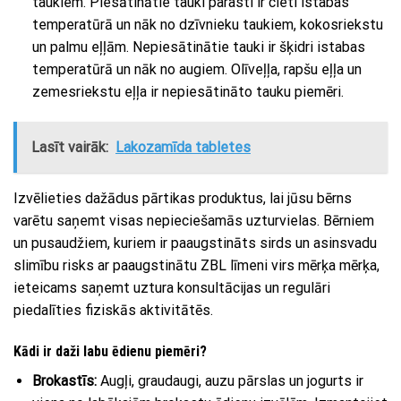
taukiem. Piesātinātie tauki parasti ir cieti istabas
temperatūrā un nāk no dzīvnieku taukiem, kokosriekstu
un palmu eļļām. Nepiesātinātie tauki ir šķidri istabas
temperatūrā un nāk no augiem. Olīveļļa, rapšu eļļa un
zemesriekstu eļļa ir nepiesātināto tauku piemēri.
Lasīt vairāk:
Lakozamīda tabletes
Izvēlieties dažādus pārtikas produktus, lai jūsu bērns
varētu saņemt visas nepieciešamās uzturvielas. Bērniem
un pusaudžiem, kuriem ir paaugstināts sirds un asinsvadu
slimību risks ar paaugstinātu ZBL līmeni virs mērķa mērķa,
ieteicams saņemt uztura konsultācijas un regulāri
piedalīties fiziskās aktivitātēs.
Kādi ir daži labu ēdienu piemēri?
Brokastīs:
Augļi, graudaugi, auzu pārslas un jogurts ir