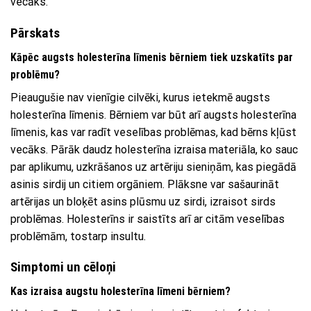
vecāks.
Pārskats
Kāpēc augsts holesterīna līmenis bērniem tiek uzskatīts par
problēmu?
Pieaugušie nav vienīgie cilvēki, kurus ietekmē augsts
holesterīna līmenis. Bērniem var būt arī augsts holesterīna
līmenis, kas var radīt veselības problēmas, kad bērns kļūst
vecāks. Pārāk daudz holesterīna izraisa materiāla, ko sauc
par aplikumu, uzkrāšanos uz artēriju sieniņām, kas piegādā
asinis sirdij un citiem orgāniem. Plāksne var sašaurināt
artērijas un bloķēt asins plūsmu uz sirdi, izraisot sirds
problēmas. Holesterīns ir saistīts arī ar citām veselības
problēmām, tostarp insultu.
Simptomi un cēloņi
Kas izraisa augstu holesterīna līmeni bērniem?