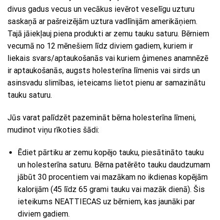
divus gadus vecus un vecākus ievērot veselīgu uzturu
saskaņā ar pašreizējām uztura vadlīnijām amerikāņiem.
Tajā jāiekļauj piena produkti ar zemu tauku saturu. Bērniem
vecumā no 12 mēnešiem līdz diviem gadiem, kuriem ir
liekais svars/aptaukošanās vai kuriem ģimenes anamnēzē
ir aptaukošanās, augsts holesterīna līmenis vai sirds un
asinsvadu slimības, ieteicams lietot pienu ar samazinātu
tauku saturu.
Jūs varat palīdzēt pazemināt bērna holesterīna līmeni,
mudinot viņu rīkoties šādi:
Ēdiet pārtiku ar zemu kopējo tauku, piesātināto tauku
un holesterīna saturu. Bērna patērēto tauku daudzumam
jābūt 30 procentiem vai mazākam no ikdienas kopējām
kalorijām (45 līdz 65 grami tauku vai mazāk dienā). Šis
ieteikums NEATTIECAS uz bērniem, kas jaunāki par
diviem gadiem.