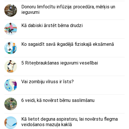
Donoru limfocītu infūzija: procedūra, mērķis un
ieguvumi
Kā dabiski ārstēt bērna drudzi
Ko sagaidīt savā ikgadējā fiziskajā eksāmenā
5 Riteņbraukšanas ieguvumi veselībai
Vai zombiju vīruss ir īsts?
6 veidi, kā novērst bērnu saslimšanu
Kā lietot deguna aspiratoru, lai novērstu flegma
veidošanos mazuļa kaklā