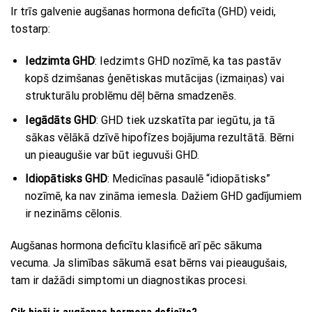
Ir trīs galvenie augšanas hormona deficīta (GHD) veidi,
tostarp:
Iedzimta GHD
: Iedzimts GHD nozīmē, ka tas pastāv
kopš dzimšanas ģenētiskas mutācijas (izmaiņas) vai
strukturālu problēmu dēļ bērna smadzenēs.
Iegādāts GHD
: GHD tiek uzskatīta par iegūtu, ja tā
sākas vēlākā dzīvē hipofīzes bojājuma rezultātā. Bērni
un pieaugušie var būt ieguvuši GHD.
Idiopātisks GHD
: Medicīnas pasaulē “idiopātisks”
nozīmē, ka nav zināma iemesla. Dažiem GHD gadījumiem
ir nezināms cēlonis.
Augšanas hormona deficītu klasificē arī pēc sākuma
vecuma. Ja slimības sākumā esat bērns vai pieaugušais,
tam ir dažādi simptomi un diagnostikas procesi.