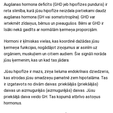
Augšanas hormona deficīts (GHD jeb hipofīzes punduris) ir
reta slimība, kurā jūsu hipofīze neizdala pietiekami daudz
augšanas hormona (GH vai somatotropīna). GHD var
ietekmēt zīdaiņus, bērnus un pieaugušos. Bērni ar GHD ir
īsāki nekā gaidīts ar normālām ķermeņa proporcijām.
Hormoni ir ķīmiskas vielas, kas koordinē dažādas jūsu
ķermeņa funkcijas, nogādājot ziņojumus ar asinīm uz
orgāniem, muskuļiem un citiem audiem. Šie signāli norāda
jūsu ķermenim, kas un kad tas jādara.
Jūsu hipofīze ir mazs, zirņa lieluma endokrīnais dziedzeris,
kas atrodas jūsu smadzeņu pamatnē zem hipotalāma. Tas
ir izgatavots no divām daivas: priekšējās (priekšējās)
daivas un aizmugurējās (aizmugurējās) daivas. Jūsu
priekšējā daiva veido GH. Tas kopumā atbrīvo astoņus
hormonus.