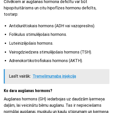
Cilvēkiem ar augšanas hormona deficītu var būt
hipopituitārisms un citu hipofīzes hormonu deficīts,
tostarp:
Antidiurētiskais hormons (ADH vai vazopresīns).
Folikulus stimulējošais hormons.
Luteinizējošais hormons.
Vairogdziedzera stimulējošais hormons (TSH).
Adrenokortikotrofiskais hormons (AKTH).
Lasīt vairāk:
Tremelimumaba injekcija
Ko dara augšanas hormons?
Augšanas hormons (GH) iedarbojas uz daudzām ķermeņa
daļām, lai veicinātu bērnu augšanu. Tas ir nepieciešams
normālai augšanai, muskuļu un kaulu stiprumam un ķermeņa