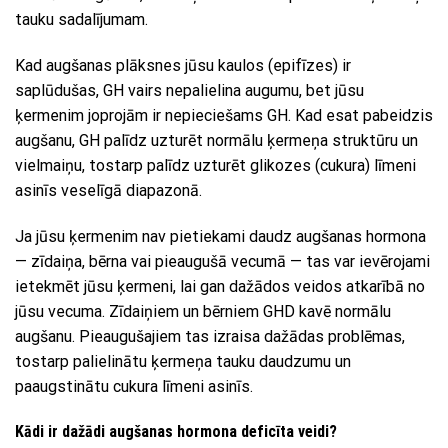
tauku sadalījumam.
Kad augšanas plāksnes jūsu kaulos (epifīzes) ir
saplūdušas, GH vairs nepalielina augumu, bet jūsu
ķermenim joprojām ir nepieciešams GH. Kad esat pabeidzis
augšanu, GH palīdz uzturēt normālu ķermeņa struktūru un
vielmaiņu, tostarp palīdz uzturēt glikozes (cukura) līmeni
asinīs veselīgā diapazonā.
Ja jūsu ķermenim nav pietiekami daudz augšanas hormona
— zīdaiņa, bērna vai pieaugušā vecumā — tas var ievērojami
ietekmēt jūsu ķermeni, lai gan dažādos veidos atkarībā no
jūsu vecuma. Zīdaiņiem un bērniem GHD kavē normālu
augšanu. Pieaugušajiem tas izraisa dažādas problēmas,
tostarp palielinātu ķermeņa tauku daudzumu un
paaugstinātu cukura līmeni asinīs.
Kādi ir dažādi augšanas hormona deficīta veidi?