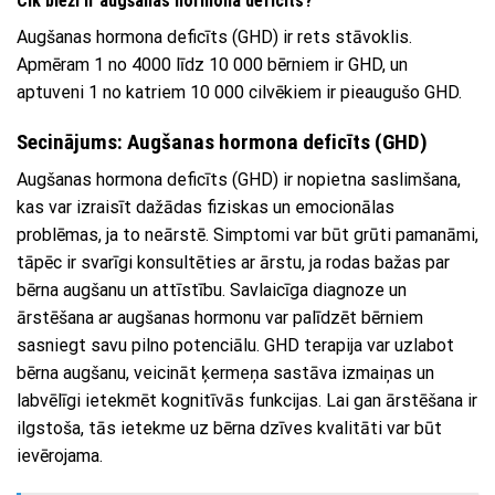
Cik bieži ir augšanas hormona deficīts?
Augšanas hormona deficīts (GHD) ir rets stāvoklis.
Apmēram 1 no 4000 līdz 10 000 bērniem ir GHD, un
aptuveni 1 no katriem 10 000 cilvēkiem ir pieaugušo GHD.
Secinājums: Augšanas hormona deficīts (GHD)
Augšanas hormona deficīts (GHD) ir nopietna saslimšana,
kas var izraisīt dažādas fiziskas un emocionālas
problēmas, ja to neārstē. Simptomi var būt grūti pamanāmi,
tāpēc ir svarīgi konsultēties ar ārstu, ja rodas bažas par
bērna augšanu un attīstību. Savlaicīga diagnoze un
ārstēšana ar augšanas hormonu var palīdzēt bērniem
sasniegt savu pilno potenciālu. GHD terapija var uzlabot
bērna augšanu, veicināt ķermeņa sastāva izmaiņas un
labvēlīgi ietekmēt kognitīvās funkcijas. Lai gan ārstēšana ir
ilgstoša, tās ietekme uz bērna dzīves kvalitāti var būt
ievērojama.