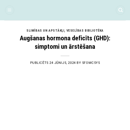
Skip
to
content
SLIMĪBAS UN APSTĀKĻI
,
VESELĪBAS BIBLIOTĒKA
Augšanas hormona deficīts (GHD):
simptomi un ārstēšana
PUBLICĒTS
24 JŪNIJS, 2024
BY
SFOMCSYS
24
Jūn