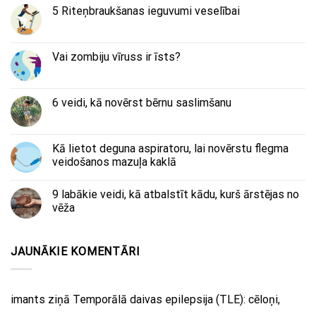
5 Riteņbraukšanas ieguvumi veselībai
Vai zombiju vīruss ir īsts?
6 veidi, kā novērst bērnu saslimšanu
Kā lietot deguna aspiratoru, lai novērstu flegma
veidošanos mazuļa kaklā
9 labākie veidi, kā atbalstīt kādu, kurš ārstējas no
vēža
JAUNĀKIE KOMENTĀRI
imants
ziņā
Temporālā daivas epilepsija (TLE): cēloņi,