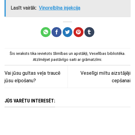
Lasīt vairāk:
Vinorelbīna injekcija
Šis ieraksts tika ievietots
Slimības un apstākļi
,
Veselības bibliotēka
.
Atzīmējiet
pastāvīgo saiti
ar grāmatzīmi.
Vai jūsu gultas veļa traucē
Veselīgi miltu aizstājēji
jūsu elpošanu?
cepšanai
JŪS VARĒTU INTERESĒT: