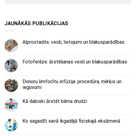
JAUNĀKĀS PUBLIKĀCIJAS
Alprostadils: veidi, lietojumi un blakusparādības
Fotoferēze: ārstēšanas veidi un blakusparādības
Donoru limfocītu infūzija: procedūra, mērķis un
ieguvumi
Kā dabiski ārstēt bērna drudzi
Ko sagaidīt savā ikgadējā fiziskajā eksāmenā