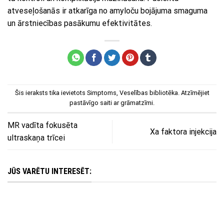
atveseļošanās ir atkarīga no amyloču bojājuma smaguma
un ārstniecības pasākumu efektivitātes.
Šis ieraksts tika ievietots
Simptoms
,
Veselības bibliotēka
. Atzīmējiet
pastāvīgo saiti
ar grāmatzīmi.
MR vadīta fokusēta
Xa faktora injekcija
ultraskaņa trīcei
JŪS VARĒTU INTERESĒT: