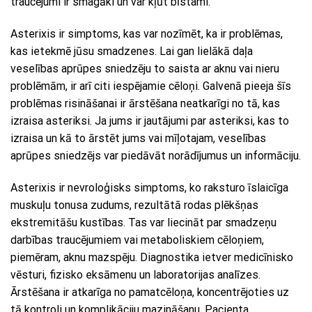
traucējumi ir smagāki un var kļūt bīstami.
Asterixis ir simptoms, kas var nozīmēt, ka ir problēmas,
kas ietekmē jūsu smadzenes. Lai gan lielākā daļa
veselības aprūpes sniedzēju to saista ar aknu vai nieru
problēmām, ir arī citi iespējamie cēloņi. Galvenā pieeja šīs
problēmas risināšanai ir ārstēšana neatkarīgi no tā, kas
izraisa asteriksi. Ja jums ir jautājumi par asteriksi, kas to
izraisa un kā to ārstēt jums vai mīļotajam, veselības
aprūpes sniedzējs var piedāvāt norādījumus un informāciju.
Asterixis ir nevroloģisks simptoms, ko raksturo īslaicīga
muskuļu tonusa zudums, rezultātā rodas plēkšņas
ekstremitāšu kustības. Tas var liecināt par smadzeņu
darbības traucējumiem vai metaboliskiem cēloņiem,
piemēram, aknu mazspēju. Diagnostika ietver medicīnisko
vēsturi, fizisko eksāmenu un laboratorijas analīzes.
Ārstēšana ir atkarīga no pamatcēloņa, koncentrējoties uz
tā kontroli un komplikāciju mazināšanu. Pacienta