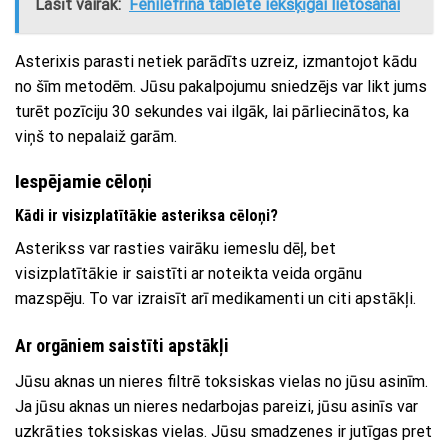
Lasīt vairāk:
Fenilefrīna tablete iekšķīgai lietošanai
Asterixis parasti netiek parādīts uzreiz, izmantojot kādu
no šīm metodēm. Jūsu pakalpojumu sniedzējs var likt jums
turēt pozīciju 30 sekundes vai ilgāk, lai pārliecinātos, ka
viņš to nepalaiž garām.
Iespējamie cēloņi
Kādi ir visizplatītākie asteriksa cēloņi?
Asterikss var rasties vairāku iemeslu dēļ, bet
visizplatītākie ir saistīti ar noteikta veida orgānu
mazspēju. To var izraisīt arī medikamenti un citi apstākļi.
Ar orgāniem saistīti apstākļi
Jūsu aknas un nieres filtrē toksiskas vielas no jūsu asinīm.
Ja jūsu aknas un nieres nedarbojas pareizi, jūsu asinīs var
uzkrāties toksiskas vielas. Jūsu smadzenes ir jutīgas pret