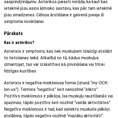
sasprindzinājumu. Asterikss parasti norāda, ka kaut kas
ietekmē jūsu asins ķīmisko sastāvu, kas pēc tam ietekmē
jūsu smadzenes. Cēloņa ārstēšana ir galvenā pieeja šī
simptoma novēršanai.
Pārskats
Kas ir asterikss?
Asterixis ir simptoms, kas liek muskuļiem īslaicīgi atslābt
to lietošanas laikā. Atkarībā no tā, kādus muskuļus
izmantojat, tas var izskatīties kā plivināšana vai trīcei
līdzīgas kustības.
Asterixis ir negatīva mioklonusa forma (izrunā “my-OCK-
lon-us”). Termins “negatīvs” šeit nenozīmē “slikts”.
Pozitīvs mioklonuss ir pēkšņa, īsa muskuļu raustīšanās vai
spazmas, tāpēc pozitīvs šeit nozīmē “vairāk aktivitātes”.
Negatīvs mioklonuss ir tad, kad saliekts muskulis pēkšņi
atslābina, tāpēc negatīvs nozīmē “mazāku aktivitāti”.