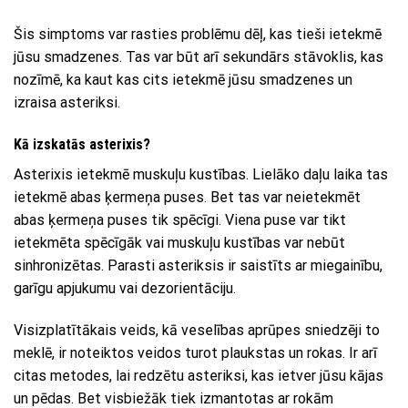
Šis simptoms var rasties problēmu dēļ, kas tieši ietekmē
jūsu smadzenes. Tas var būt arī sekundārs stāvoklis, kas
nozīmē, ka kaut kas cits ietekmē jūsu smadzenes un
izraisa asteriksi.
Kā izskatās asterixis?
Asterixis ietekmē muskuļu kustības. Lielāko daļu laika tas
ietekmē abas ķermeņa puses. Bet tas var neietekmēt
abas ķermeņa puses tik spēcīgi. Viena puse var tikt
ietekmēta spēcīgāk vai muskuļu kustības var nebūt
sinhronizētas. Parasti asteriksis ir saistīts ar miegainību,
garīgu apjukumu vai dezorientāciju.
Visizplatītākais veids, kā veselības aprūpes sniedzēji to
meklē, ir noteiktos veidos turot plaukstas un rokas. Ir arī
citas metodes, lai redzētu asteriksi, kas ietver jūsu kājas
un pēdas. Bet visbiežāk tiek izmantotas ar rokām