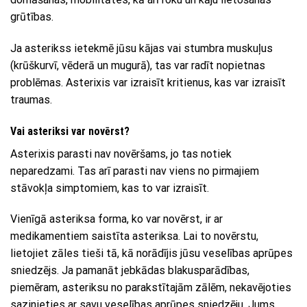
grūtības.
Ja asterikss ietekmē jūsu kājas vai stumbra muskuļus
(krūškurvī, vēderā un mugurā), tas var radīt nopietnas
problēmas. Asterixis var izraisīt kritienus, kas var izraisīt
traumas.
Vai asteriksi var novērst?
Asterixis parasti nav novēršams, jo tas notiek
neparedzami. Tas arī parasti nav viens no pirmajiem
stāvokļa simptomiem, kas to var izraisīt.
Vienīgā asteriksa forma, ko var novērst, ir ar
medikamentiem saistīta asteriksa. Lai to novērstu,
lietojiet zāles tieši tā, kā norādījis jūsu veselības aprūpes
sniedzējs. Ja pamanāt jebkādas blakusparādības,
piemēram, asteriksu no parakstītajām zālēm, nekavējoties
sazinieties ar savu veselības aprūpes sniedzēju. Jums