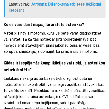
Lasīt vairāk:
Atropīns; Difenoksīna tabletes iekšķīgai
lietošanai
Ko es varu darīt mājās, lai ārstētu asteriksi?
Asterixis nav simptoms, kuru jūs pats varat diagnosticēt
vai ārstēt. Tā kā tas notiek ar ļoti nopietniem (vai pat
nāvējošiem) stāvokļiem, jums jākonsultējas ar veselības
aprūpes sniedzēju, ja domājat, ka jums ir šis simptoms.
Kādas ir iespējamās komplikācijas vai riski, ja asteriksa
netiek ārstēta?
Lielākais risks, ja asteriksa netiek diagnosticēta un
neārstēta, ir nekontrolēti vai smagi veselības stāvokļi, kas
to varētu izraisīt. Papildus tam, ka daži neārstēti veselības
stāvokļi, kas izraisa asteriksi, ir dzīvībai bīstami, var
izraisīt arī smadzeņu bojājumus, radot pastāvīgas
domāšanas, mobilitātes, kā arī roku un kāju lietošanas