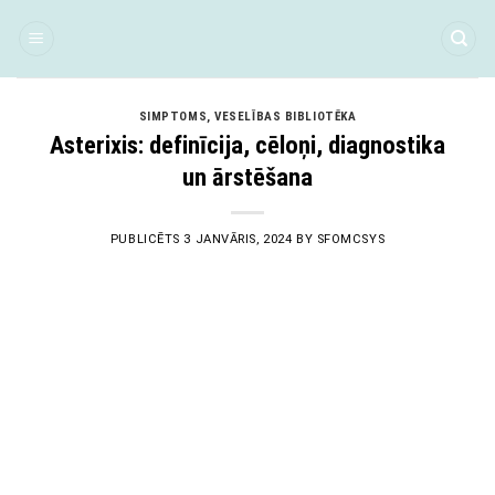
Skip
to
content
SIMPTOMS
,
VESELĪBAS BIBLIOTĒKA
Asterixis: definīcija, cēloņi, diagnostika
un ārstēšana
PUBLICĒTS
3 JANVĀRIS, 2024
BY
SFOMCSYS
03
Jan