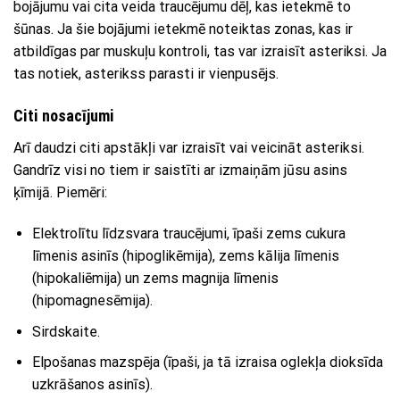
bojājumu vai cita veida traucējumu dēļ, kas ietekmē to
šūnas. Ja šie bojājumi ietekmē noteiktas zonas, kas ir
atbildīgas par muskuļu kontroli, tas var izraisīt asteriksi. Ja
tas notiek, asterikss parasti ir vienpusējs.
Citi nosacījumi
Arī daudzi citi apstākļi var izraisīt vai veicināt asteriksi.
Gandrīz visi no tiem ir saistīti ar izmaiņām jūsu asins
ķīmijā. Piemēri:
Elektrolītu līdzsvara traucējumi, īpaši zems cukura
līmenis asinīs (hipoglikēmija), zems kālija līmenis
(hipokaliēmija) un zems magnija līmenis
(hipomagnesēmija).
Sirdskaite.
Elpošanas mazspēja (īpaši, ja tā izraisa oglekļa dioksīda
uzkrāšanos asinīs).