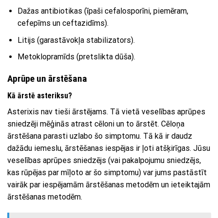
Dažas antibiotikas (īpaši cefalosporīni, piemēram,
cefepīms un ceftazidīms).
Litijs (garastāvokļa stabilizators).
Metoklopramīds (pretslikta dūša).
Aprūpe un ārstēšana
Kā ārstē asteriksu?
Asterixis nav tieši ārstējams. Tā vietā veselības aprūpes
sniedzēji mēģinās atrast cēloni un to ārstēt. Cēloņa
ārstēšana parasti uzlabo šo simptomu. Tā kā ir daudz
dažādu iemeslu, ārstēšanas iespējas ir ļoti atšķirīgas. Jūsu
veselības aprūpes sniedzējs (vai pakalpojumu sniedzējs,
kas rūpējas par mīļoto ar šo simptomu) var jums pastāstīt
vairāk par iespējamām ārstēšanas metodēm un ieteiktajām
ārstēšanas metodēm.