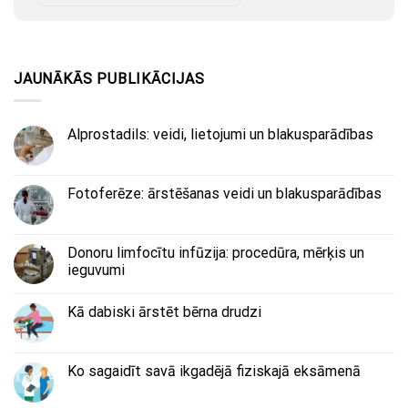
JAUNĀKĀS PUBLIKĀCIJAS
Alprostadils: veidi, lietojumi un blakusparādības
Fotoferēze: ārstēšanas veidi un blakusparādības
Donoru limfocītu infūzija: procedūra, mērķis un
ieguvumi
Kā dabiski ārstēt bērna drudzi
Ko sagaidīt savā ikgadējā fiziskajā eksāmenā