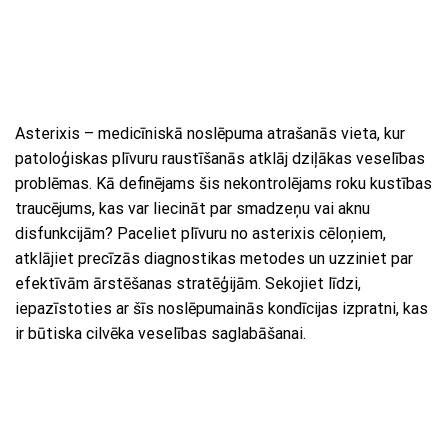
Asterixis – medicīniskā noslēpuma atrašanās vieta, kur
patoloģiskas plīvuru raustīšanās atklāj dziļākas veselības
problēmas. Kā definējams šis nekontrolējams roku kustības
traucējums, kas var liecināt par smadzeņu vai aknu
disfunkcijām? Paceliet plīvuru no asterixis cēloņiem,
atklājiet precīzās diagnostikas metodes un uzziniet par
efektīvām ārstēšanas stratēģijām. Sekojiet līdzi,
iepazīstoties ar šīs noslēpumainās kondīcijas izpratni, kas
ir būtiska cilvēka veselības saglabāšanai.