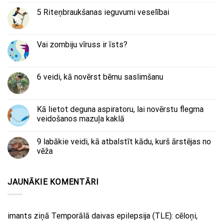
5 Riteņbraukšanas ieguvumi veselībai
Vai zombiju vīruss ir īsts?
6 veidi, kā novērst bērnu saslimšanu
Kā lietot deguna aspiratoru, lai novērstu flegma
veidošanos mazuļa kaklā
9 labākie veidi, kā atbalstīt kādu, kurš ārstējas no
vēža
JAUNĀKIE KOMENTĀRI
imants
ziņā
Temporālā daivas epilepsija (TLE): cēloņi,