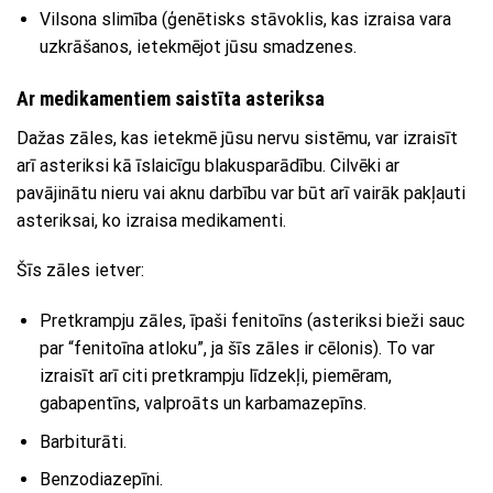
Vilsona slimība (ģenētisks stāvoklis, kas izraisa vara
uzkrāšanos, ietekmējot jūsu smadzenes.
Ar medikamentiem saistīta asteriksa
Dažas zāles, kas ietekmē jūsu nervu sistēmu, var izraisīt
arī asteriksi kā īslaicīgu blakusparādību. Cilvēki ar
pavājinātu nieru vai aknu darbību var būt arī vairāk pakļauti
asteriksai, ko izraisa medikamenti.
Šīs zāles ietver:
Pretkrampju zāles, īpaši fenitoīns (asteriksi bieži sauc
par “fenitoīna atloku”, ja šīs zāles ir cēlonis). To var
izraisīt arī citi pretkrampju līdzekļi, piemēram,
gabapentīns, valproāts un karbamazepīns.
Barbiturāti.
Benzodiazepīni.