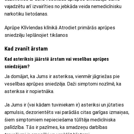
vajadzētu arī izvairīties no jebkāda veida nemedicīnisku
narkotiku lietošanas.
Aprūpe Klīvlendas klīnikā Atrodiet primārās aprūpes
sniedzēju Ieplānojiet tikšanos
Kad zvanīt ārstam
Kad asteriksis jāārstē ārstam vai veselības aprūpes
sniedzējam?
Ja domājat, ka Jums ir asteriksa, vienmēr jāgriežas pie
veselības aprūpes sniedzēja. Daži simptomi nozīmē, ka
asteriksa ir nopietnāka.
Ja Jums ir (vai kādam tuviniekam ir) asteriksi un jūtaties
apmulsis, dezorientēts vai parādās citas garīgas izmaiņas,
šiem simptomiem nepieciešama tūlītēja medicīniska
palīdzība. Tās ir pazīmes, ka smadzeņu darbības