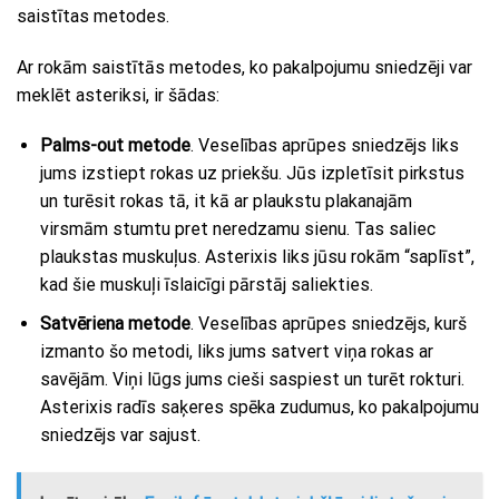
saistītas metodes.
Ar rokām saistītās metodes, ko pakalpojumu sniedzēji var
meklēt asteriksi, ir šādas:
Palms-out metode
. Veselības aprūpes sniedzējs liks
jums izstiept rokas uz priekšu. Jūs izpletīsit pirkstus
un turēsit rokas tā, it kā ar plaukstu plakanajām
virsmām stumtu pret neredzamu sienu. Tas saliec
plaukstas muskuļus. Asterixis liks jūsu rokām “saplīst”,
kad šie muskuļi īslaicīgi pārstāj saliekties.
Satvēriena metode
. Veselības aprūpes sniedzējs, kurš
izmanto šo metodi, liks jums satvert viņa rokas ar
savējām. Viņi lūgs jums cieši saspiest un turēt rokturi.
Asterixis radīs saķeres spēka zudumus, ko pakalpojumu
sniedzējs var sajust.