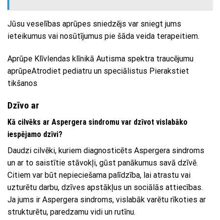
Jūsu veselības aprūpes sniedzējs var sniegt jums
ieteikumus vai nosūtījumus pie šāda veida terapeitiem.
Aprūpe Klīvlendas klīnikā Autisma spektra traucējumu
aprūpeAtrodiet pediatru un speciālistus Pierakstiet
tikšanos
Dzīvo ar
Kā cilvēks ar Aspergera sindromu var dzīvot vislabāko
iespējamo dzīvi?
Daudzi cilvēki, kuriem diagnosticēts Aspergera sindroms
un ar to saistītie stāvokļi, gūst panākumus savā dzīvē.
Citiem var būt nepieciešama palīdzība, lai atrastu vai
uzturētu darbu, dzīves apstākļus un sociālās attiecības.
Ja jums ir Aspergera sindroms, vislabāk varētu rīkoties ar
strukturētu, paredzamu vidi un rutīnu.