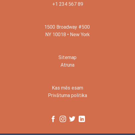
+1 234 567 89
1500 Broadway #500
NY 10018 • New York
Sitemap
Atruna
Kas mēs esam
Privātuma politika