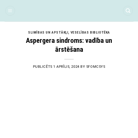
Skip
to
content
SLIMĪBAS UN APSTĀKĻI
,
VESELĪBAS BIBLIOTĒKA
Aspergera sindroms: vadība un
ārstēšana
PUBLICĒTS
1 APRĪLIS, 2024
BY
SFOMCSYS
01
Apr