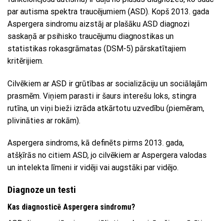
par autisma spektra traucējumiem (ASD). Kopš 2013. gada
Aspergera sindromu aizstāj ar plašāku ASD diagnozi
saskaņā ar psihisko traucējumu diagnostikas un
statistikas rokasgrāmatas (DSM-5) pārskatītajiem
kritērijiem.
Cilvēkiem ar ASD ir grūtības ar socializāciju un sociālajām
prasmēm. Viņiem parasti ir šaurs interešu loks, stingra
rutīna, un viņi bieži izrāda atkārtotu uzvedību (piemēram,
plivināties ar rokām).
Aspergera sindroms, kā definēts pirms 2013. gada,
atšķīrās no citiem ASD, jo cilvēkiem ar Aspergera valodas
un intelekta līmeni ir vidēji vai augstāki par vidējo.
Diagnoze un testi
Kas diagnosticē Aspergera sindromu?