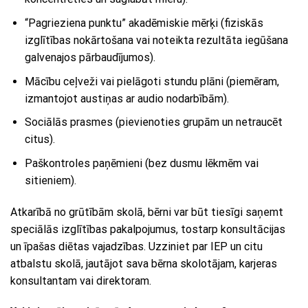
“Pagrieziena punktu” akadēmiskie mērķi (fiziskās
izglītības nokārtošana vai noteikta rezultāta iegūšana
galvenajos pārbaudījumos).
Mācību ceļveži vai pielāgoti stundu plāni (piemēram,
izmantojot austiņas ar audio nodarbībām).
Sociālās prasmes (pievienoties grupām un netraucēt
citus).
Paškontroles paņēmieni (bez dusmu lēkmēm vai
sitieniem).
Atkarībā no grūtībām skolā, bērni var būt tiesīgi saņemt
speciālās izglītības pakalpojumus, tostarp konsultācijas
un īpašas diētas vajadzības. Uzziniet par IEP un citu
atbalstu skolā, jautājot sava bērna skolotājam, karjeras
konsultantam vai direktoram.