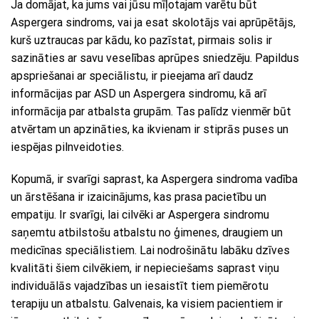
Ja domājat, ka jums vai jūsu mīļotajam varētu būt
Aspergera sindroms, vai ja esat skolotājs vai aprūpētājs,
kurš uztraucas par kādu, ko pazīstat, pirmais solis ir
sazināties ar savu veselības aprūpes sniedzēju. Papildus
apspriešanai ar speciālistu, ir pieejama arī daudz
informācijas par ASD un Aspergera sindromu, kā arī
informācija par atbalsta grupām. Tas palīdz vienmēr būt
atvērtam un apzināties, ka ikvienam ir stiprās puses un
iespējas pilnveidoties.
Kopumā, ir svarīgi saprast, ka Aspergera sindroma vadība
un ārstēšana ir izaicinājums, kas prasa pacietību un
empatiju. Ir svarīgi, lai cilvēki ar Aspergera sindromu
saņemtu atbilstošu atbalstu no ģimenes, draugiem un
medicīnas speciālistiem. Lai nodrošinātu labāku dzīves
kvalitāti šiem cilvēkiem, ir nepieciešams saprast viņu
individuālās vajadzības un iesaistīt tiem piemērotu
terapiju un atbalstu. Galvenais, ka visiem pacientiem ir