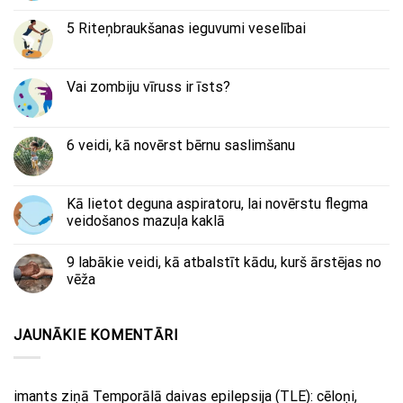
5 Riteņbraukšanas ieguvumi veselībai
Vai zombiju vīruss ir īsts?
6 veidi, kā novērst bērnu saslimšanu
Kā lietot deguna aspiratoru, lai novērstu flegma
veidošanos mazuļa kaklā
9 labākie veidi, kā atbalstīt kādu, kurš ārstējas no
vēža
JAUNĀKIE KOMENTĀRI
imants
ziņā
Temporālā daivas epilepsija (TLE): cēloņi,