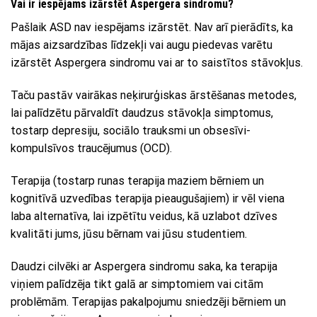
Vai ir iespējams izārstēt Aspergera sindromu?
Pašlaik ASD nav iespējams izārstēt. Nav arī pierādīts, ka
mājas aizsardzības līdzekļi vai augu piedevas varētu
izārstēt Aspergera sindromu vai ar to saistītos stāvokļus.
Taču pastāv vairākas neķirurģiskas ārstēšanas metodes,
lai palīdzētu pārvaldīt daudzus stāvokļa simptomus,
tostarp depresiju, sociālo trauksmi un obsesīvi-
kompulsīvos traucējumus (OCD).
Terapija (tostarp runas terapija maziem bērniem un
kognitīvā uzvedības terapija pieaugušajiem) ir vēl viena
laba alternatīva, lai izpētītu veidus, kā uzlabot dzīves
kvalitāti jums, jūsu bērnam vai jūsu studentiem.
Daudzi cilvēki ar Aspergera sindromu saka, ka terapija
viņiem palīdzēja tikt galā ar simptomiem vai citām
problēmām. Terapijas pakalpojumu sniedzēji bērniem un