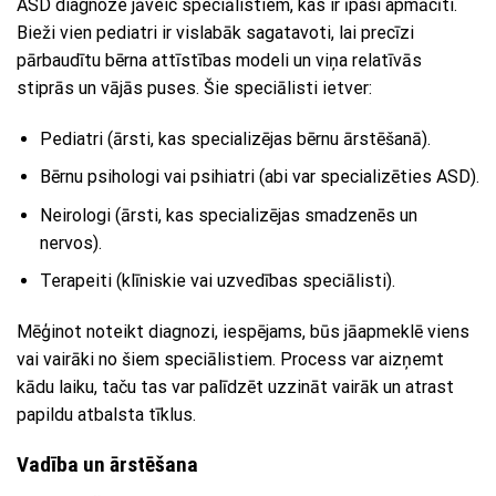
ASD diagnoze jāveic speciālistiem, kas ir īpaši apmācīti.
Bieži vien pediatri ir vislabāk sagatavoti, lai precīzi
pārbaudītu bērna attīstības modeli un viņa relatīvās
stiprās un vājās puses. Šie speciālisti ietver:
Pediatri (ārsti, kas specializējas bērnu ārstēšanā).
Bērnu psihologi vai psihiatri (abi var specializēties ASD).
Neirologi (ārsti, kas specializējas smadzenēs un
nervos).
Terapeiti (klīniskie vai uzvedības speciālisti).
Mēģinot noteikt diagnozi, iespējams, būs jāapmeklē viens
vai vairāki no šiem speciālistiem. Process var aizņemt
kādu laiku, taču tas var palīdzēt uzzināt vairāk un atrast
papildu atbalsta tīklus.
Vadība un ārstēšana