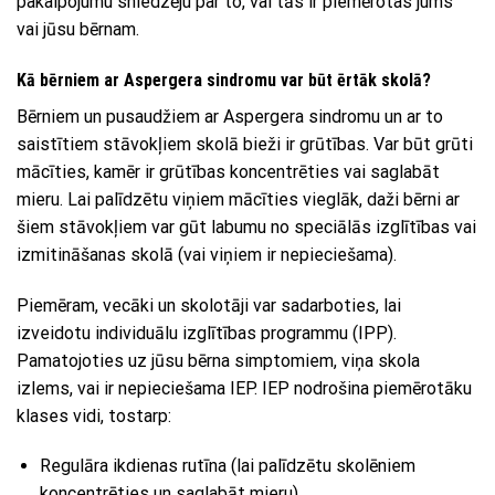
pakalpojumu sniedzēju par to, vai tās ir piemērotas jums
vai jūsu bērnam.
Kā bērniem ar Aspergera sindromu var būt ērtāk skolā?
Bērniem un pusaudžiem ar Aspergera sindromu un ar to
saistītiem stāvokļiem skolā bieži ir grūtības. Var būt grūti
mācīties, kamēr ir grūtības koncentrēties vai saglabāt
mieru. Lai palīdzētu viņiem mācīties vieglāk, daži bērni ar
šiem stāvokļiem var gūt labumu no speciālās izglītības vai
izmitināšanas skolā (vai viņiem ir nepieciešama).
Piemēram, vecāki un skolotāji var sadarboties, lai
izveidotu individuālu izglītības programmu (IPP).
Pamatojoties uz jūsu bērna simptomiem, viņa skola
izlems, vai ir nepieciešama IEP. IEP nodrošina piemērotāku
klases vidi, tostarp:
Regulāra ikdienas rutīna (lai palīdzētu skolēniem
koncentrēties un saglabāt mieru).