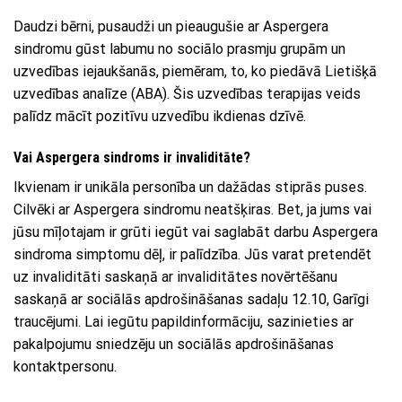
Daudzi bērni, pusaudži un pieaugušie ar Aspergera
sindromu gūst labumu no sociālo prasmju grupām un
uzvedības iejaukšanās, piemēram, to, ko piedāvā Lietišķā
uzvedības analīze (ABA). Šis uzvedības terapijas veids
palīdz mācīt pozitīvu uzvedību ikdienas dzīvē.
Vai Aspergera sindroms ir invaliditāte?
Ikvienam ir unikāla personība un dažādas stiprās puses.
Cilvēki ar Aspergera sindromu neatšķiras. Bet, ja jums vai
jūsu mīļotajam ir grūti iegūt vai saglabāt darbu Aspergera
sindroma simptomu dēļ, ir palīdzība. Jūs varat pretendēt
uz invaliditāti saskaņā ar invaliditātes novērtēšanu
saskaņā ar sociālās apdrošināšanas sadaļu 12.10, Garīgi
traucējumi. Lai iegūtu papildinformāciju, sazinieties ar
pakalpojumu sniedzēju un sociālās apdrošināšanas
kontaktpersonu.