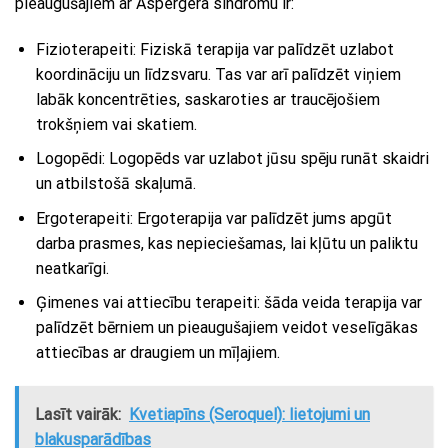
pieaugušajiem ar Aspergera sindromu ir:
Fizioterapeiti: Fiziskā terapija var palīdzēt uzlabot
koordināciju un līdzsvaru. Tas var arī palīdzēt viņiem
labāk koncentrēties, saskaroties ar traucējošiem
trokšņiem vai skatiem.
Logopēdi: Logopēds var uzlabot jūsu spēju runāt skaidri
un atbilstošā skaļumā.
Ergoterapeiti: Ergoterapija var palīdzēt jums apgūt
darba prasmes, kas nepieciešamas, lai kļūtu un paliktu
neatkarīgi.
Ģimenes vai attiecību terapeiti: šāda veida terapija var
palīdzēt bērniem un pieaugušajiem veidot veselīgākas
attiecības ar draugiem un mīļajiem.
Lasīt vairāk:
Kvetiapīns (Seroquel): lietojumi un
blakusparādības