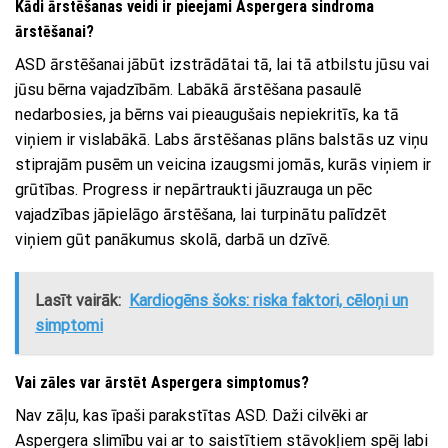
Kādi ārstēšanas veidi ir pieejami Aspergera sindroma
ārstēšanai?
ASD ārstēšanai jābūt izstrādātai tā, lai tā atbilstu jūsu vai
jūsu bērna vajadzībām. Labākā ārstēšana pasaulē
nedarbosies, ja bērns vai pieaugušais nepiekritīs, ka tā
viņiem ir vislabākā. Labs ārstēšanas plāns balstās uz viņu
stiprajām pusēm un veicina izaugsmi jomās, kurās viņiem ir
grūtības. Progress ir nepārtraukti jāuzrauga un pēc
vajadzības jāpielāgo ārstēšana, lai turpinātu palīdzēt
viņiem gūt panākumus skolā, darbā un dzīvē.
Lasīt vairāk:
Kardiogēns šoks: riska faktori, cēloņi un
simptomi
Vai zāles var ārstēt Aspergera simptomus?
Nav zāļu, kas īpaši parakstītas ASD. Daži cilvēki ar
Aspergera slimību vai ar to saistītiem stāvokļiem spēj labi