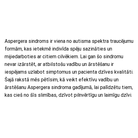
Aspergera sindroms ir viena no autisma spektra traucējumu
formām, kas ietekmē indivīda spēju sazināties un
mijiedarboties ar citiem cilvēkiem. Lai gan šo sindromu
nevar izārstēt, ar atbilstošu vadību un ārstēšanu ir
iespējams uzlabot simptomus un pacienta dzīves kvalitāti.
Šajā rakstā mēs pētīsim, kā veikt efektīvu vadību un
ārstēšanu Aspergera sindroma gadījumā, lai palīdzētu tiem,
kas cieš no šīs slimības, dzīvot pilnvērtīgu un laimīgu dzīvi.