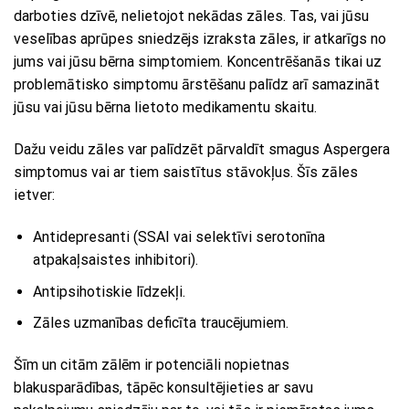
darboties dzīvē, nelietojot nekādas zāles. Tas, vai jūsu
veselības aprūpes sniedzējs izraksta zāles, ir atkarīgs no
jums vai jūsu bērna simptomiem. Koncentrēšanās tikai uz
problemātisko simptomu ārstēšanu palīdz arī samazināt
jūsu vai jūsu bērna lietoto medikamentu skaitu.
Dažu veidu zāles var palīdzēt pārvaldīt smagus Aspergera
simptomus vai ar tiem saistītus stāvokļus. Šīs zāles
ietver:
Antidepresanti (SSAI vai selektīvi serotonīna
atpakaļsaistes inhibitori).
Antipsihotiskie līdzekļi.
Zāles uzmanības deficīta traucējumiem.
Šīm un citām zālēm ir potenciāli nopietnas
blakusparādības, tāpēc konsultējieties ar savu