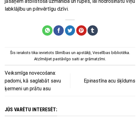
jāsaņem atbilstoša uzmanība un rūpes, lai nodrošinātu viņu
labklājību un pilnvērtīgu dzīvi.
Šis ieraksts tika ievietots
Slimības un apstākļi
,
Veselības bibliotēka
.
Atzīmējiet
pastāvīgo saiti
ar grāmatzīmi.
Veiksmīga novecošana:
padomi, kā saglabāt savu
Epinastīna acu šķīdums
ķermeni un prātu asu
JŪS VARĒTU INTERESĒT: