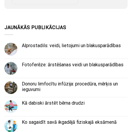
JAUNĀKĀS PUBLIKĀCIJAS
Alprostadils: veidi, lietojumi un blakusparādības
Fotoferēze: ārstēšanas veidi un blakusparādības
Donoru limfocītu infūzija: procedūra, mērķis un
ieguvumi
Kā dabiski ārstēt bērna drudzi
Ko sagaidīt savā ikgadējā fiziskajā eksāmenā