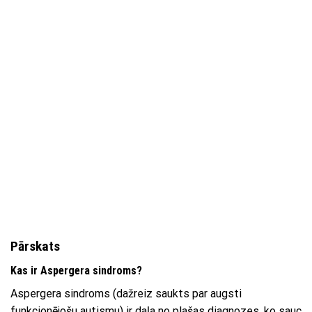
Pārskats
Kas ir Aspergera sindroms?
Aspergera sindroms (dažreiz saukts par augsti
funkcionējošu autismu) ir daļa no plašas diagnozes, ko sauc