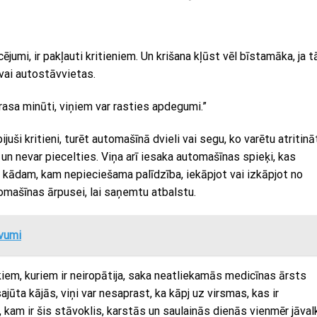
ucējumi, ir pakļauti kritieniem. Un krišana kļūst vēl bīstamāka, ja t
vai autostāvvietas.
rasa minūti, viņiem var rasties apdegumi.”
uši kritieni, turēt automašīnā dvieli vai segu, ko varētu atritinā
t un nevar piecelties. Viņa arī iesaka automašīnas spieķi, kas
i kādam, kam nepieciešama palīdzība, iekāpjot vai izkāpjot no
omašīnas ārpusei, lai saņemtu atbalstu.
uvumi
iem, kuriem ir neiropātija, saka neatliekamās medicīnas ārsts
ajūta kājās, viņi var nesaprast, ka kāpj uz virsmas, kas ir
kam ir šis stāvoklis, karstās un saulainās dienās vienmēr jāval