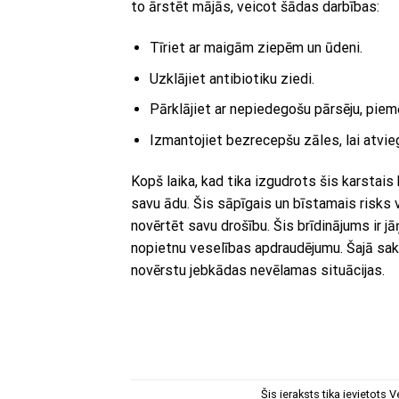
to ārstēt mājās, veicot šādas darbības:
Tīriet ar maigām ziepēm un ūdeni.
Uzklājiet antibiotiku ziedi.
Pārklājiet ar nepiedegošu pārsēju, piem
Izmantojiet bezrecepšu zāles, lai atvi
Kopš laika, kad tika izgudrots šis karstais 
savu ādu. Šis sāpīgais un bīstamais risks 
novērtēt savu drošību. Šis brīdinājums ir jā
nopietnu veselības apdraudējumu. Šajā saka
novērstu jebkādas nevēlamas situācijas.
Šis ieraksts tika ievietots
V