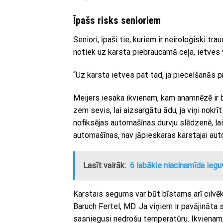
Īpašs risks senioriem
Seniori, īpaši tie, kuriem ir neiroloģiski tra
notiek uz karsta piebraucamā ceļa, ietves 
“Uz karsta ietves pat tad, ja piecelšanās p
Meijers iesaka ikvienam, kam anamnēzē ir bij
zem sevis, lai aizsargātu ādu, ja viņi nokrī
nofiksējas automašīnas durvju slēdzenē, la
automašīnas, nav jāpieskaras karstajai aut
Lasīt vairāk:
6 labākie niacinamīda ieg
Karstais segums var būt bīstams arī cilvēk
Baruch Fertel, MD. Ja viņiem ir pavājināta s
sasniegusi nedrošu temperatūru. Ikvienam, 