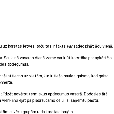
u uz karstas ietves, taču tas ir fakts
var
sadedzināt ādu vienā.
ma. Saulainā vasaras dienā zeme var kļūt karstāka par apkārtējo
u ādas apdegumus.
īpaši attiecas uz vietām, kur ir tieša saules gaisma, kad gaisa
nheita.
palīdzēt novērst termiskus apdegumus vasarā. Dodoties ārā,
a vienkārši ejat pa piebraucamo ceļu, lai saņemtu pastu.
ktām cilvēku grupām rada karstais bruģis.