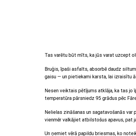
Tas varētu būt mīts, ka jūs varat uzcept ol
Bruģis, īpaši asfalts, absorbē daudz siltu
gaisu — un pietiekami karsta, lai izraisīt
Nesen veiktais pētījums atklāja, ka tas jo 
temperatūra pārsniedz 95 grādus pēc Fāre
Nelielas zināšanas un sagatavošanās var 
vienmēr valkājiet atbilstošus apavus, pat j
Un ņemiet vērā papildu briesmas, ko notei