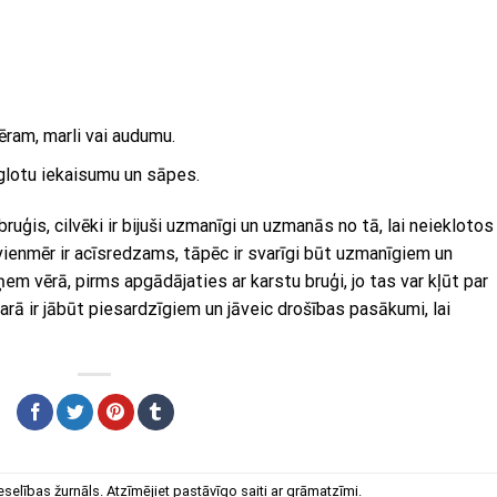
ēram, marli vai audumu.
eglotu iekaisumu un sāpes.
bruģis, cilvēki ir bijuši uzmanīgi un uzmanās no tā, lai neieklotos
vienmēr ir acīsredzams, tāpēc ir svarīgi būt uzmanīgiem un
ņem vērā, pirms apgādājaties ar karstu bruģi, jo tas var kļūt par
rā ir jābūt piesardzīgiem un jāveic drošības pasākumi, lai
eselības žurnāls
. Atzīmējiet
pastāvīgo saiti
ar grāmatzīmi.