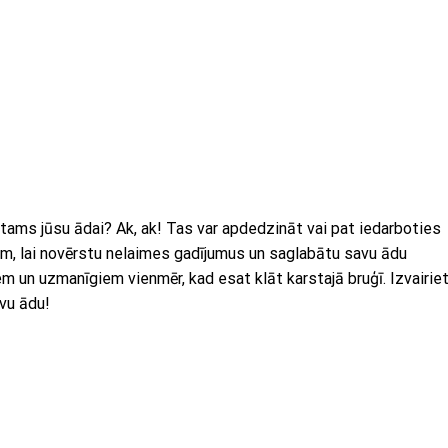
īstams jūsu ādai? Ak, ak! Tas var apdedzināt vai pat iedarboties
giem, lai novērstu nelaimes gadījumus un saglabātu savu ādu
iem un uzmanīgiem vienmēr, kad esat klāt karstajā bruģī. Izvairie
vu ādu!