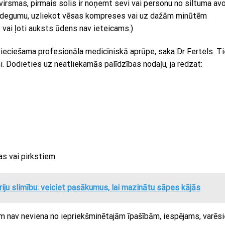
virsmas, pirmais solis ir noņemt sevi vai personu no siltuma avo
apdegumu, uzliekot vēsas kompreses vai uz dažām minūtēm
vai ļoti auksts ūdens nav ieteicams.)
ciešama profesionāla medicīniskā aprūpe, saka Dr Fertels. Tie
i. Dodieties uz neatliekamās palīdzības nodaļu, ja redzat:
as vai pirkstiem.
ēriju slimību: veiciet pasākumus, lai mazinātu sāpes kājās
 nav neviena no iepriekšminētajām īpašībām, iespējams, varēsi