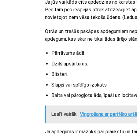
Ja jūs vai kāds cits apdedzies no karstas 
Pēc tam pēc iespējas ātrāk atdzesējiet 
novietojot zem vēsa tekoša ūdens. (Ledus 
Otrās un trešās pakāpes apdegumiem nepie
apdegumi, kas skar ne tikai ādas ārējo slān
Pārrāvums ādā.
Dziļš apsārtums.
Blisteri.
Slapjš vai spīdīgs izskats.
Balta vai pārogļota āda, īpaši uz locītav
Lasīt vairāk:
Vingrošana ar perifēro art
Ja apdegums ir mazāks par plaukstu un tam