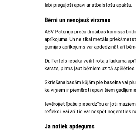
labi pieguļoši apavi ar atbalstošu apakšu.
Bērni un nenojauš virsmas
ASV Patēriņa preču drošības komisija brīdi
aprīkojuma. Un ne tikai metāla priekšmetst
gumijas aprīkojums var apdedzināt arī bērn
Dr. Fertels iesaka veikt rotaļu laukuma apr
karsts, pirms ļaut bērniem uz tā spēlēties.
Skriešana basām kājām pie baseina vai plu
ka viņiem ir piemēroti apavi šiem gadījumi
Ievērojiet īpašu piesardzību ar ļoti maziem
refleksi, vai arī tie var nespēt noņemties no
Ja notiek apdegums