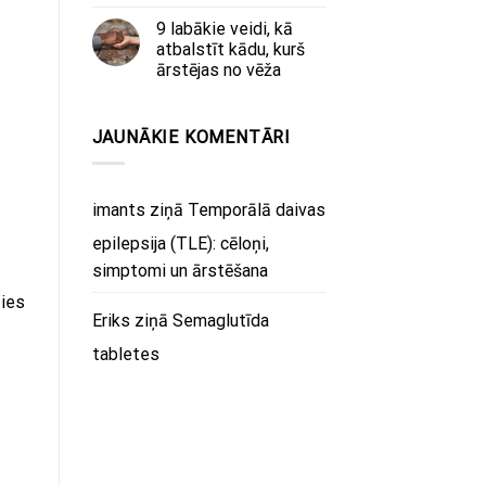
9 labākie veidi, kā
atbalstīt kādu, kurš
ārstējas no vēža
JAUNĀKIE KOMENTĀRI
imants
ziņā
Temporālā daivas
epilepsija (TLE): cēloņi,
simptomi un ārstēšana
ties
Eriks
ziņā
Semaglutīda
tabletes