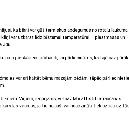
nājusi, ka bērni var gūt termiskus apdegumus no rotaļu laukuma
ikliņi var uzkarst līdz bīstamai temperatūrai — plastmasas un
a ādu.
īkojuma pieskārienu pārbaudi, lai pārliecinātos, ka tajā nav pārāk
dmales var arī kaitēt bērnu mazajām pēdām, tāpēc pārliecinietie
em.
 bērniem. Viņiem, iespējams, vēl nav labi attīstīti atraušanās
 karstas virsmas, ja tie nejauši vai neapzināti tiek uzlikti uz tās