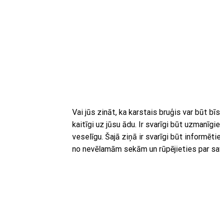
Vai jūs zināt, ka karstais bruģis var būt b
kaitīgi uz jūsu ādu. Ir svarīgi būt uzmanī
veselīgu. Šajā ziņā ir svarīgi būt informēt
no nevēlamām sekām un rūpējieties par sa