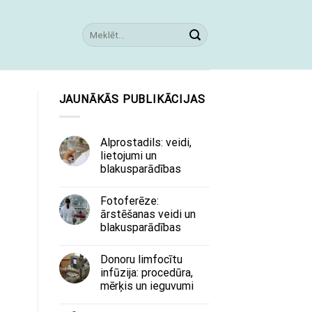
JAUNĀKĀS PUBLIKĀCIJAS
Alprostadils: veidi,
lietojumi un
blakusparādības
Fotoferēze:
ārstēšanas veidi un
blakusparādības
Donoru limfocītu
infūzija: procedūra,
mērķis un ieguvumi