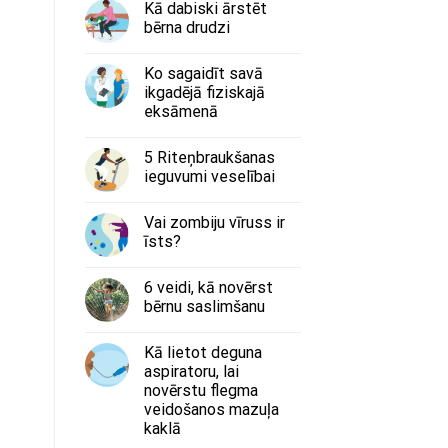
Kā dabiski ārstēt
bērna drudzi
Ko sagaidīt savā
ikgadējā fiziskajā
eksāmenā
5 Riteņbraukšanas
ieguvumi veselībai
Vai zombiju vīruss ir
īsts?
6 veidi, kā novērst
bērnu saslimšanu
Kā lietot deguna
aspiratoru, lai
novērstu flegma
veidošanos mazuļa
kaklā