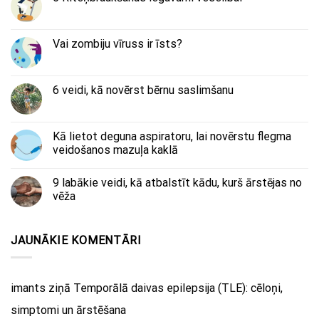
Vai zombiju vīruss ir īsts?
6 veidi, kā novērst bērnu saslimšanu
Kā lietot deguna aspiratoru, lai novērstu flegma
veidošanos mazuļa kaklā
9 labākie veidi, kā atbalstīt kādu, kurš ārstējas no
vēža
JAUNĀKIE KOMENTĀRI
imants
ziņā
Temporālā daivas epilepsija (TLE): cēloņi,
simptomi un ārstēšana