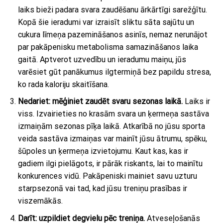
laiks bieži padara svara zaudēšanu ārkārtīgi sarežģītu.
Kopā šie ieradumi var izraisīt sliktu sāta sajūtu un
cukura līmeņa pazemināšanos asinīs, nemaz nerunājot
par pakāpenisku metabolisma samazināšanos laika
gaitā. Aptverot uzvedību un ieradumu maiņu, jūs
varēsiet gūt panākumus ilgtermiņā bez papildu stresa,
ko rada kaloriju skaitīšana.
Nedariet: mēģiniet zaudēt svaru sezonas laikā.
Laiks ir
viss. Izvairieties no krasām svara un ķermeņa sastāva
izmaiņām sezonas pīķa laikā. Atkarībā no jūsu sporta
veida sastāva izmaiņas var mainīt jūsu ātrumu, spēku,
šūpoles un ķermeņa izvietojumu. Kaut kas, kas ir
gadiem ilgi pielāgots, ir pārāk riskants, lai to mainītu
konkurences vidū. Pakāpeniski mainiet savu uzturu
starpsezonā vai tad, kad jūsu treniņu prasības ir
viszemākās.
Darīt: uzpildiet degvielu pēc treniņa.
Atveseļošanās