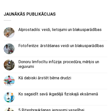
JAUNĀKĀS PUBLIKĀCIJAS
Alprostadils: veidi, lietojumi un blakusparādības
Fotoferēze: ārstēšanas veidi un blakusparādības
Donoru limfocītu infūzija: procedūra, mērķis un
ieguvumi
Kā dabiski ārstēt bērna drudzi
Ko sagaidīt savā ikgadējā fiziskajā eksāmenā
5 Riteņbraukšanas ieguvumi veselībai