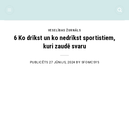
Skip
to
content
VESELĪBAS ŽURNĀLS
6 Ko drīkst un ko nedrīkst sportistiem,
kuri zaudē svaru
PUBLICĒTS
27 JŪNIJS, 2024
BY
SFOMCSYS
27
Jūn