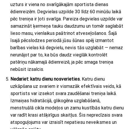
uzturs ir viena no svarīgākajām sportista dienas
ēdienreizēm. Degvielas uzpilde 30 līdz 60 minūšu laikā
pēc treniņa ir ļoti svarīga. Pareiza degvielas uzpilde var
samazināt ķermeņa tauku daudzumu un tomēr saglabāt
lieso masu, vienlaikus paātrinot atveseļošanos. Šajā
īsajā pēcslodzes periodā jūsu šūnas spēj izmantot
barības vielas kā degvielu, nevis tās uzglabāt — nemaz
nerunājot par to, ka būs daudz vieglāk kontrolēt
patēriņu nākamajā ēdienreizē, ja pēc smaga treniņa
nebūsit izsalcis.
Nedariet: katru dienu nosverieties.
Katru dienu
uzkāpšana uz svariem ir vismazāk efektīvais veids, kā
sportists var izsekot svara zaudēšanai treniņa laikā.
Izmaiņas hidratācijā, glikogēna uzglabāšanā,
menstruālā cikla modeļos un zarnu kustībās katru dienu
var radīt krasi atšķirīgus skaitļus. Šis neprecīzais svara
atspoguļojums var izraisīt nepatiesu neveiksmes un