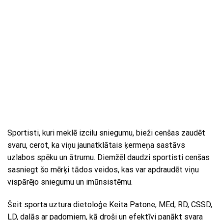
Sportisti, kuri meklē izcilu sniegumu, bieži cenšas zaudēt
svaru, cerot, ka viņu jaunatklātais ķermeņa sastāvs
uzlabos spēku un ātrumu. Diemžēl daudzi sportisti cenšas
sasniegt šo mērķi tādos veidos, kas var apdraudēt viņu
vispārējo sniegumu un imūnsistēmu.
Šeit sporta uztura dietoloģe Keita Patone, MEd, RD, CSSD,
LD, dalās ar padomiem, kā droši un efektīvi panākt svara