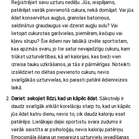
Reģistrējiet savu uzturu nedēļu. Jūs, iespējams,
patērējat vairāk pievienotā cukura, nekā domājat. Vai jūs
ēdat konservētus augļus, granolas batoniņus,
saldinātus graudaugus vai dzerat augļu sulu? Vai
lietojat cukurotas garšvielas, piemēram, kečupu vai
kļavu sīrupu? Šie ēdieni nav labākā izvēle sportistam,
kas apzinās svaru, jo tie satur nevajadzīgu cukuru, kam
trūkst uzturvērtības, kā arī kalorijas, kas bieži vien
izraisa tauku uzkrāšanos, ja tās ir pārmērīgas. Noteikti
izslēdziet no diētas pievienoto cukuru, nevis
svarīgākās uzturvielas, ko parasti patērē ēdienreizes
laikā.
Dariet: sekojiet līdzi, kad un kāpēc ēdat.
Sākotnēji ir
daudz svarīgāk atklāt korelāciju starp to, kad un kāpēc
jūs ēdat katru dienu, nevis to, cik daudz kaloriju esat
patērējis. Lielākajai daļai sportistu svara zudums ir
vairāk saistīts ar psiholoģiju, nevis kaloriju patēriņu.
Emocionāla ēšana un nepareizs uzturvielu ievadīšanas