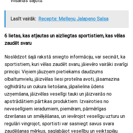
vilšanās sajūtu.
Lasīt vairāk:
Recepte: Melleņu Jalapeno Salsa
6 lietas, kas atļautas un aizliegtas sportistiem, kas vēlas
zaudēt svaru
Noslēdzot šajā rakstā sniegto informāciju, var secināt, ka
sportistiem, kuri vēlas zaudēt svaru, jāievēro vairāki svarīgi
principi. Viņiem jāuzņem pietiekams daudzums
olbaltumvielu, jāizvēlas liesi proteīna avoti, jāsamazina
ogļhidrātu un cukura lietošana, jāpalielina ūdens
uzņemšana, jāizvēlas veselīgi tauki un jāizvairās no
apstrādātiem pārtikas produktiem. Izvairoties no
neveselīgiem ieradumiem, piemēram, pārmērīgas
dzeršanas un smēķēšanas, un ievērojot veselīgu uzturu un
regulāri vingrojot, sportisti var sasniegt savus svara
zaudēšanas mērķus, saglabājot veselību un veiktspēju.