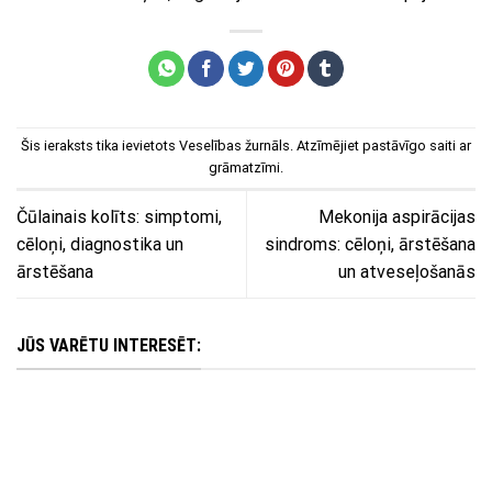
Šis ieraksts tika ievietots
Veselības žurnāls
. Atzīmējiet
pastāvīgo saiti
ar
grāmatzīmi.
Čūlainais kolīts: simptomi,
Mekonija aspirācijas
cēloņi, diagnostika un
sindroms: cēloņi, ārstēšana
ārstēšana
un atveseļošanās
JŪS VARĒTU INTERESĒT: