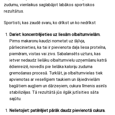
zudumu, vienlaikus saglabājot labākos sportiskos
rezultātus.
Sportisti, kas zaudē svaru, ko drīkst un ko nedrīkst
Dariet: koncentrējieties uz liesām olbaltumvielām.
Pirms makaronu kaudzi nometat uz šķīvja,
pārliecinieties, ka tai ir pievienota daļa liesa proteīna,
piemēram, vistas vai zivs. Sabalansēts uzturs, kas
ietver nedaudz lielāku olbaltumvielu uzņemšanu katrā
ēdienreizē, novedīs pie lielāka kaloriju zuduma
gremošanas procesā. Turklāt, ja olbaltumvielas tiek
apvienotas ar veselīgiem taukiem un šķiedrvielām
bagātiem augļiem un dārzeņiem, cukura līmenis asinīs
stabilizējas. Tā rezultātā jūs ilgāk jutīsities sāta
sajūtu.
Nelietojiet: patērējiet pārāk daudz pievienotā cukura.