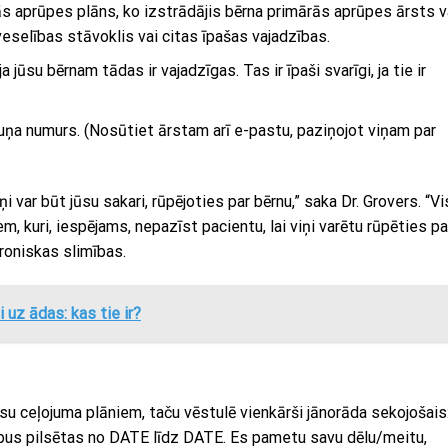
s aprūpes plāns, ko izstrādājis bērna primārās aprūpes ārsts v
veselības stāvoklis vai citas īpašas vajadzības.
jūsu bērnam tādas ir vajadzīgas. Tas ir īpaši svarīgi, ja tie ir
uņa numurs. (Nosūtiet ārstam arī e-pastu, paziņojot viņam par
iņi var būt jūsu sakari, rūpējoties par bērnu,” saka Dr. Grovers. “V
em, kuri, iespējams, nepazīst pacientu, lai viņi varētu rūpēties pa
 hroniskas slimības.
i uz ādas: kas tie ir?
ūsu ceļojuma plāniem, taču vēstulē vienkārši jānorāda sekojošais
pus pilsētas no DATE līdz DATE. Es pametu savu dēlu/meitu,