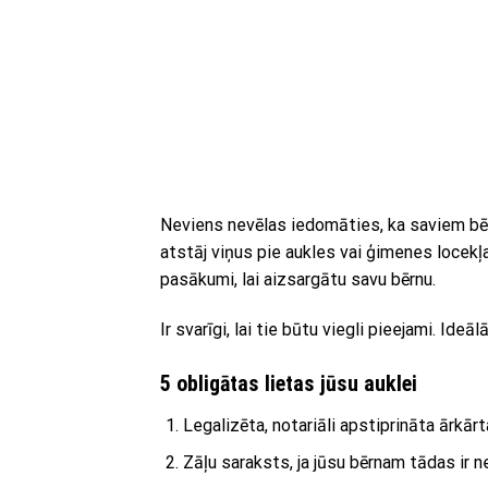
Neviens nevēlas iedomāties, ka saviem bērni
atstāj viņus pie aukles vai ģimenes locekļa.
pasākumi, lai aizsargātu savu bērnu.
Ir svarīgi, lai tie būtu viegli pieejami. Ide
5 obligātas lietas jūsu auklei
Legalizēta, notariāli apstiprināta ārkārt
Zāļu saraksts, ja jūsu bērnam tādas ir 