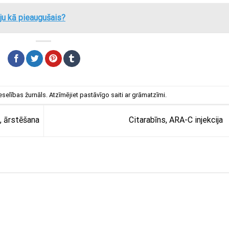
ģiju kā pieaugušais?
eselības žurnāls
. Atzīmējiet
pastāvīgo saiti
ar grāmatzīmi.
i, ārstēšana
Citarabīns, ARA-C injekcija