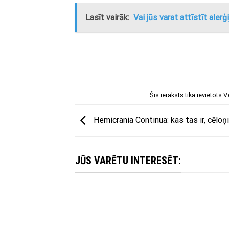
Lasīt vairāk:
Vai jūs varat attīstīt aler
Šis ieraksts tika ievietots
V
Hemicrania Continua: kas tas ir, cēloņ
JŪS VARĒTU INTERESĒT: