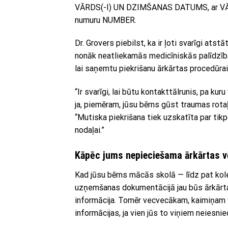
VĀRDS(-I) UN DZIMŠANAS DATUMS, ar VĀR
numuru NUMBER.
Dr. Grovers piebilst, ka ir ļoti svarīgi atst
nonāk neatliekamās medicīniskās palīdzības
lai saņemtu piekrišanu ārkārtas procedūrai
“Ir svarīgi, lai būtu kontakttālrunis, pa ku
ja, piemēram, jūsu bērns gūst traumas rotaļu
“Mutiska piekrišana tiek uzskatīta par tik
nodaļai.”
Kāpēc jums nepieciešama ārkārtas v
Kad jūsu bērns mācās skolā — līdz pat kol
uzņemšanas dokumentācijā jau būs ārkārta
informācija. Tomēr vecvecākam, kaimiņam va
informācijas, ja vien jūs to viņiem neiesnie