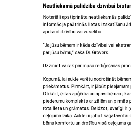
Neatliekamā palīdzība dzīvībai bīsta
Notariāli apstiprināta neatliekamās palīdz
informācija paātrinās lietas izskatīšanu ār
apdraud dzīvību vai veselību.
“Ja jūsu bērnam ir kāda dzīvībai vai ekstr
par jūsu bērnu,” ​​saka Dr. Grovers.
Uzziniet vairāk par mūsu rediģēšanas proc
Kopumā, lai aukle varētu nodrošināt bērnam 
priekšmetus. Pirmkārt, ir jābūt pieejamam p
Otrkārt, ērtas apģērba un apavi bērnam, ka
piederumu komplekts ar zālēm un pirmās pa
rotaļlieta un grāmatas. Beidzot, svarīgi ir
ceļojuma laikā. Auklei ir jābūt sagatavotai
bērna komfortu un drošību visā ceļojuma ga