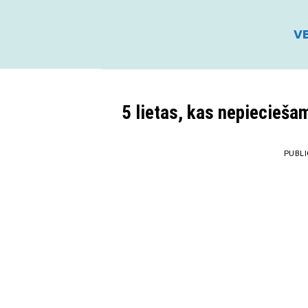
Skip
to
VE
content
5 lietas, kas nepiecieša
PUBL
22
Apr