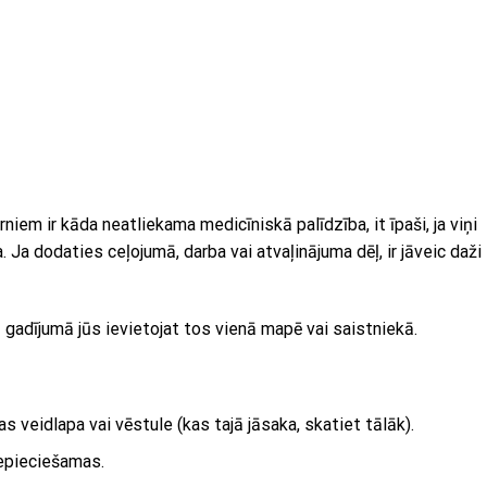
em ir kāda neatliekama medicīniskā palīdzība, it īpaši, ja viņi
 Ja dodaties ceļojumā, darba vai atvaļinājuma dēļ, ir jāveic daži
ālā gadījumā jūs ievietojat tos vienā mapē vai saistniekā.
as veidlapa vai vēstule (kas tajā jāsaka, skatiet tālāk).
nepieciešamas.