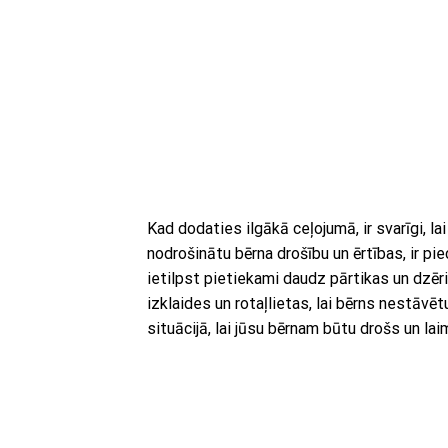
Kad dodaties ilgākā ceļojumā, ir svarīgi, l
nodrošinātu bērna drošību un ērtības, ir pi
ietilpst pietiekami daudz pārtikas un dzēri
izklaides un rotaļlietas, lai bērns nestāvē
situācijā, lai jūsu bērnam būtu drošs un la