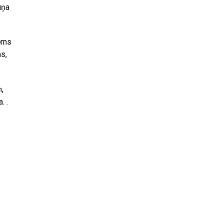
uņa
ērns
s,
m,
. .