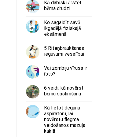
Kā dabiski ārstēt
bērna drudzi
Ko sagaidīt savā
ikgadējā fiziskajā
eksāmenā
5 Riteņbraukšanas
ieguvumi veselībai
Vai zombiju vīruss ir
īsts?
6 veidi, kā novērst
bērnu saslimšanu
Kā lietot deguna
aspiratoru, lai
novērstu flegma
veidošanos mazuļa
kaklā