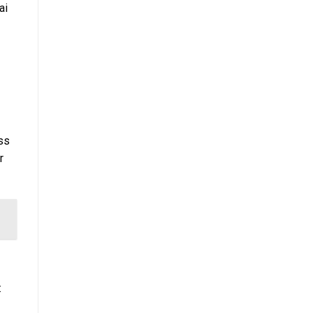
ai
iss
r
: