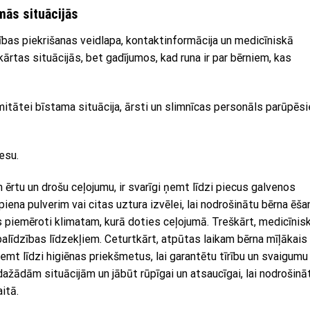
mās situācijās
ības piekrišanas veidlapa, kontaktinformācija un medicīniskā
kārtas situācijās, bet gadījumos, kad runa ir par bērniem, kas
emitātei bīstama situācija, ārsti un slimnīcas personāls parūpēs
esu.
ērtu un drošu ceļojumu, ir svarīgi ņemt līdzi piecus galvenos
iena pulverim vai citas uztura izvēlei, lai nodrošinātu bērna ēša
s piemēroti klimatam, kurā doties ceļojumā. Treškārt, medicīnis
līdzības līdzekļiem. Ceturtkārt, atpūtas laikam bērna mīļākais
 ņemt līdzi higiēnas priekšmetus, lai garantētu tīrību un svaigumu
 dažādām situācijām un jābūt rūpīgai un atsaucīgai, lai nodrošinā
itā.