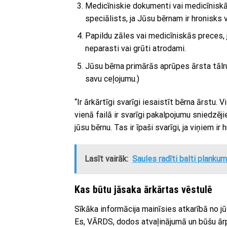
Medicīniskie dokumenti vai medicīniskā
speciālists, ja Jūsu bērnam ir hronisks 
Papildu zāles vai medicīniskās preces, ja 
neparasti vai grūti atrodami.
Jūsu bērna primārās aprūpes ārsta tālr
savu ceļojumu.)
“Ir ārkārtīgi svarīgi iesaistīt bērna ārstu. V
vienā failā ir svarīgi pakalpojumu sniedzēji
jūsu bērnu. Tas ir īpaši svarīgi, ja viņiem ir
Lasīt vairāk:
Saules radīti balti plankum
Kas būtu jāsaka ārkārtas vēstulē
Sīkāka informācija mainīsies atkarībā no j
Es, VĀRDS, dodos atvaļinājumā un būšu ār