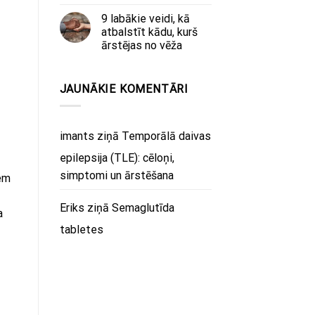
9 labākie veidi, kā
atbalstīt kādu, kurš
ārstējas no vēža
JAUNĀKIE KOMENTĀRI
imants
ziņā
Temporālā daivas
epilepsija (TLE): cēloņi,
simptomi un ārstēšana
iem
Eriks
ziņā
Semaglutīda
a
tabletes