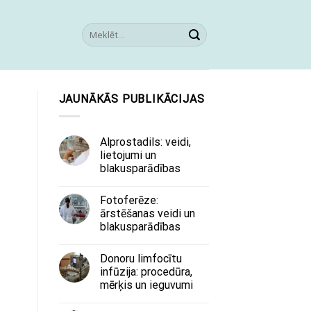
JAUNĀKĀS PUBLIKĀCIJAS
Alprostadils: veidi,
lietojumi un
blakusparādības
Fotoferēze:
ārstēšanas veidi un
blakusparādības
Donoru limfocītu
infūzija: procedūra,
mērķis un ieguvumi