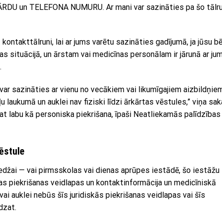
DU un TELEFONA NUMURU. Ar mani var sazināties pa šo tālr
āt kontakttālruni, lai ar jums varētu sazināties gadījumā, ja jūsu b
 situācijā, un ārstam vai medicīnas personālam ir jārunā ar jum
.
ru var sazināties ar vienu no vecākiem vai likumīgajiem aizbildņie
 laukumā un auklei nav fiziski līdzi ārkārtas vēstules,” viņa saka
pat labu kā personiska piekrišana, īpaši Neatliekamās palīdzības
ēstule
edžai — vai pirmsskolas vai dienas aprūpes iestādē, šo iestāžu
s piekrišanas veidlapas un kontaktinformācija un medicīniskā
i auklei nebūs šīs juridiskās piekrišanas veidlapas vai šīs
dzat.