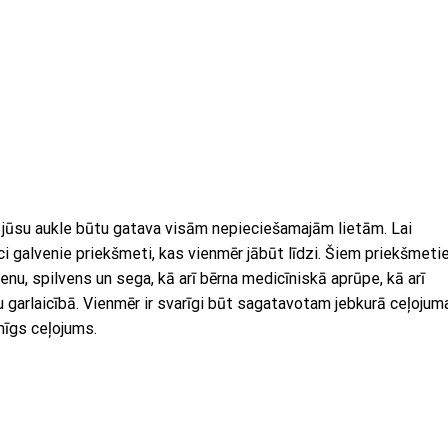
ai jūsu aukle būtu gatava visām nepieciešamajām lietām. Lai
eci galvenie priekšmeti, kas vienmēr jābūt līdzi. Šiem priekšmet
enu, spilvens un sega, kā arī bērna medicīniskā aprūpe, kā arī
tu garlaicībā. Vienmēr ir svarīgi būt sagatavotam jebkurā ceļojum
imīgs ceļojums.