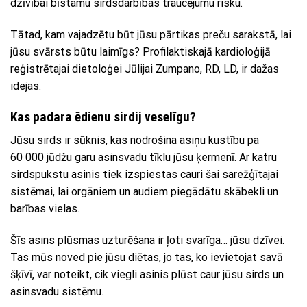
dzīvībai bīstamu sirdsdarbības traucējumu risku.
Tātad, kam vajadzētu būt jūsu pārtikas preču sarakstā, lai
jūsu svārsts būtu laimīgs? Profilaktiskajā kardioloģijā
reģistrētajai dietoloģei Jūlijai Zumpano, RD, LD, ir dažas
idejas.
Kas padara ēdienu sirdij veselīgu?
Jūsu sirds ir sūknis, kas nodrošina asiņu kustību pa
60 000 jūdžu garu asinsvadu tīklu jūsu ķermenī. Ar katru
sirdspukstu asinis tiek izspiestas cauri šai sarežģītajai
sistēmai, lai orgāniem un audiem piegādātu skābekli un
barības vielas.
Šīs asins plūsmas uzturēšana ir ļoti svarīga… jūsu dzīvei.
Tas mūs noved pie jūsu diētas, jo tas, ko ievietojat savā
šķīvī, var noteikt, cik viegli asinis plūst caur jūsu sirds un
asinsvadu sistēmu.