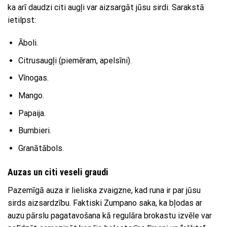
ka arī daudzi citi augļi var aizsargāt jūsu sirdi. Sarakstā
ietilpst:
Āboli.
Citrusaugļi (piemēram, apelsīni).
Vīnogas.
Mango.
Papaija.
Bumbieri.
Granātābols.
Auzas un citi veseli graudi
Pazemīgā auza ir lieliska zvaigzne, kad runa ir par jūsu
sirds aizsardzību. Faktiski Zumpano saka, ka bļodas ar
auzu pārslu pagatavošana kā regulāra brokastu izvēle var