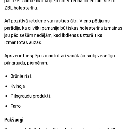
palīdzēt samazināt kopējo holesterīna līmeni un “slikto”
ZBL holesterīnu.
Arī pozitīvā ietekme var rasties ātri. Viens pētījums
parādīja, ka cilvēki pamanīja būtiskas holesterīna izmaiņas
jau pēc sešām nedēļām, kad ikdienas uzturā tika
izmantotas auzas.
Apsveriet iespēju izmantot arī vairāk šo sirdij veselīgo
pilngraudu, piemēram:
Brūnie rīsi.
Kvinoja.
Pilngraudu produkti.
Farro.
Pākšaugi