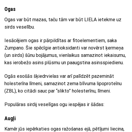
Ogas
Ogas var būt mazas, taču tām var būt LIELA ietekme uz
sirds veselību.
Iesācējiem ogas ir pārpildītas ar fitoelementiem, saka
Zumpano. Šie spēcīgie antioksidanti var novērst ķermeņa
(un sirds) šūnu bojājumus, vienlaikus samazinot iekaisumu,
kas ierobežo asins plūsmu un paaugstina asinsspiedienu.
Ogās esošās šķiedrvielas var arī palīdzēt pazemināt
holesterīna līmeni, samazinot zema blīvuma lipoproteīnu
(ZBL), ko citādi sauc par “slikto” holesterīnu, līmeni.
Populāras sirdij veselīgas ogu iespējas ir šādas:
Augļi
Kamēr jūs iepērkaties ogas ražošanas ejā, pētījumi liecina,