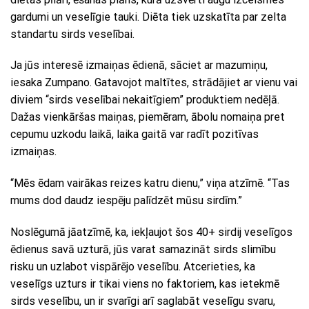
gardumi un veselīgie tauki. Diēta tiek uzskatīta par zelta
standartu sirds veselībai.
Ja jūs interesē izmaiņas ēdienā, sāciet ar mazumiņu,
iesaka Zumpano. Gatavojot maltītes, strādājiet ar vienu vai
diviem “sirds veselībai nekaitīgiem” produktiem nedēļā.
Dažas vienkāršas maiņas, piemēram, ābolu nomaiņa pret
cepumu uzkodu laikā, laika gaitā var radīt pozitīvas
izmaiņas.
“Mēs ēdam vairākas reizes katru dienu,” viņa atzīmē. “Tas
mums dod daudz iespēju palīdzēt mūsu sirdīm.”
Noslēgumā jāatzīmē, ka, iekļaujot šos 40+ sirdij veselīgos
ēdienus savā uzturā, jūs varat samazināt sirds slimību
risku un uzlabot vispārējo veselību. Atcerieties, ka
veselīgs uzturs ir tikai viens no faktoriem, kas ietekmē
sirds veselību, un ir svarīgi arī saglabāt veselīgu svaru,