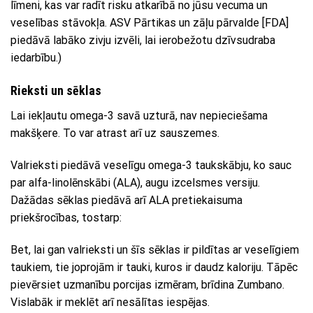
līmeni, kas var radīt risku atkarībā no jūsu vecuma un
veselības stāvokļa. ASV Pārtikas un zāļu pārvalde [FDA]
piedāvā labāko zivju izvēli, lai ierobežotu dzīvsudraba
iedarbību.)
Rieksti un sēklas
Lai iekļautu omega-3 savā uzturā, nav nepieciešama
makšķere. To var atrast arī uz sauszemes.
Valrieksti piedāvā veselīgu omega-3 taukskābju, ko sauc
par alfa-linolēnskābi (ALA), augu izcelsmes versiju.
Dažādas sēklas piedāvā arī ALA pretiekaisuma
priekšrocības, tostarp:
Bet, lai gan valrieksti un šīs sēklas ir pildītas ar veselīgiem
taukiem, tie joprojām ir tauki, kuros ir daudz kaloriju. Tāpēc
pievērsiet uzmanību porcijas izmēram, brīdina Zumbano.
Vislabāk ir meklēt arī nesālītas iespējas.