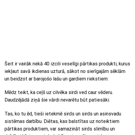
Šeit ir vairāk nekā 40 izcili veselīgi pārtikas produkti, kurus
iekļaut savā ikdienas uzturā, sākot no sierīgajām sēklām
un beidzot ar barojošo lašu un gardiem riekstiem:
Mēdz teikt, ka ceļš uz cilvēka sirdi ved caur vēderu.
Daudzējādā ziņā šie vārdi nevarētu būt patiesāki.
Tas, ko tu ēd, tieši ietekmē sirds un sirds un asinsvadu
sistēmas darbību. Diētas, kas balstītas uz noteiktiem
pārtikas produktiem, var samazināt sirds slimību un