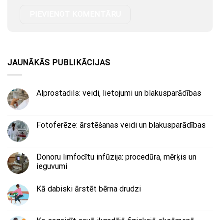
JAUNĀKĀS PUBLIKĀCIJAS
Alprostadils: veidi, lietojumi un blakusparādības
Fotoferēze: ārstēšanas veidi un blakusparādības
Donoru limfocītu infūzija: procedūra, mērķis un
ieguvumi
Kā dabiski ārstēt bērna drudzi