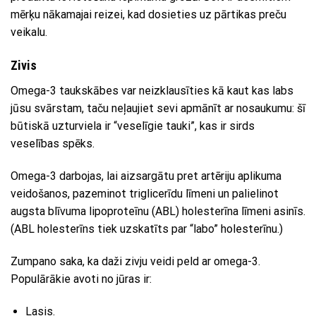
mērķu nākamajai reizei, kad dosieties uz pārtikas preču
veikalu.
Zivis
Omega-3 taukskābes var neizklausīties kā kaut kas labs
jūsu svārstam, taču neļaujiet sevi apmānīt ar nosaukumu: šī
būtiskā uzturviela ir “veselīgie tauki”, kas ir sirds
veselības spēks.
Omega-3 darbojas, lai aizsargātu pret artēriju aplikuma
veidošanos, pazeminot triglicerīdu līmeni un palielinot
augsta blīvuma lipoproteīnu (ABL) holesterīna līmeni asinīs.
(ABL holesterīns tiek uzskatīts par “labo” holesterīnu.)
Zumpano saka, ka daži zivju veidi peld ar omega-3.
Populārākie avoti no jūras ir:
Lasis.