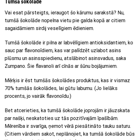
Tumšā šokolāde
Vai esat pārsteigts, ieraugot šo kārumu sarakstā? Nu,
tumšā šokolāde nopelna vietu pie galda kopā ar citiem
sagaidāmiem sirdij veselīgiem ēdieniem.
Tumšā šokolāde ir pilna ar labvēlīgiem antioksidantiem, ko
sauc par flavonoīdiem, kas var palīdzēt uzlabot asins
plūsmu un asinsspiedienu, atslābinot asinsvadus, saka
Zumpano. Šie flavanoli arī cīnās ar šūnu bojājumiem.
Mērķis ir ēst tumšās šokolādes produktus, kas ir vismaz
70% tumšās šokolādes, lai gūtu labumu. (Jo lielāks
procents, jo vairāk flavonoīdu.)
Bet atcerieties, ka tumšā šokolāde joprojām ir jāuzskata
par našķi, neskatoties uz tās pozitīvajām īpašībām.
Mērenība ir svarīga, ņemot vērā piesātināto tauku saturu.
(Citiem vārdiem sakot, neplānojiet, ka tumšā šokolāde būs