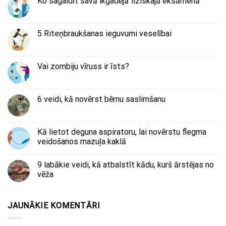
Ko sagaidīt savā ikgadējā fiziskajā eksāmenā
5 Riteņbraukšanas ieguvumi veselībai
Vai zombiju vīruss ir īsts?
6 veidi, kā novērst bērnu saslimšanu
Kā lietot deguna aspiratoru, lai novērstu flegma
veidošanos mazuļa kaklā
9 labākie veidi, kā atbalstīt kādu, kurš ārstējas no
vēža
JAUNĀKIE KOMENTĀRI