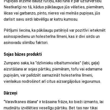
Pupiņas atzīmē daudz rūtiņu, kad runa ir par uzturvērtību.
Neatkarīgi no tā, kādus pākšaugus jūs vēlaties, piemēram,
lēcas vai garbanzo, pinto, nieres vai melnās pupiņas, jūs
darīsit savu sirdi labvēlīgu ar katru kumosu.
Pētījumi liecina, ka pākšaugu patēriņš var pozitīvi ietekmēt
asinsspiedienu un holesterīna līmeni, kas ir divi sirds un
asinsvadu slimību faktori.
Sojas bāzes produkti
Zumpano saka, ka “dzīvnieku olbaltumvielas” (labi, gaļa) ​​
aizstāšana ar sojas pārtiku, piemēram, tofu vai edamame
pupiņām, var palīdzēt samazināt holesterīna līmeni,
vienlaikus nodrošinot arī citus aizsargājošus ieguvumus.
Dārzeņi
“Varavīksnes ēšana” ir krāsaina frāze, ko bieži izmanto, lai
mudinātu izvēlēties veselīgu pārtiku. Bet tas nav tikai