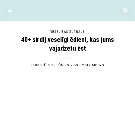
Skip
to
content
VESELĪBAS ŽURNĀLS
40+ sirdij veselīgi ēdieni, kas jums
vajadzētu ēst
PUBLICĒTS
28 JŪNIJS, 2024
BY
SFOMCSYS
28
Jūn