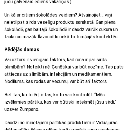
jūsu galvenais ēdiens vakariņās.)
Un kā ar citiem šokolādes veidiem? Atvainojiet… viņi
neietilpst sirds veselīgu produktu sarakstā. Gan piena
šokolādē, gan baltajā šokolādē ir daudz vairāk cukura un
tauku un mazāk flavonoīdu nekā to tumšajās konfektēs.
Pēdējās domas
Vai uzturs ir vienīgais faktors, kad runa ir par sirds
slimībām? Noteikti nē. Ģenētikai var būt nozīme. Tas pats
attiecas uz slimībām, infekcijām un medikamentiem.
Nodilums, kas rodas ar vecumu, var būt arī faktors.
Bet tas, ko tu ēd, ir tas, ko tu vari kontrolēt. “Mēs
izvēlamies pārtiku, kas var būtiski ietekmēt jūsu sirdi,”
uzsver Zumpano.
Daudzi no minētajiem pārtikas produktiem ir Vidusjūras
diētas pīlāri, ēšanas plāns, kurā uzsvērti augu izcelsmes