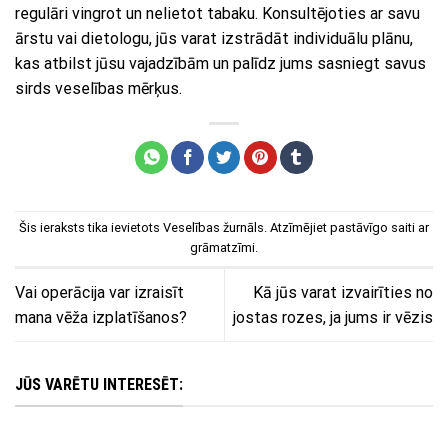
regulāri vingrot un nelietot tabaku. Konsultējoties ar savu
ārstu vai dietologu, jūs varat izstrādāt individuālu plānu,
kas atbilst jūsu vajadzībām un palīdz jums sasniegt savus
sirds veselības mērķus.
Šis ieraksts tika ievietots
Veselības žurnāls
. Atzīmējiet
pastāvīgo saiti
ar
grāmatzīmi.
Vai operācija var izraisīt
Kā jūs varat izvairīties no
mana vēža izplatīšanos?
jostas rozes, ja jums ir vēzis
JŪS VARĒTU INTERESĒT: