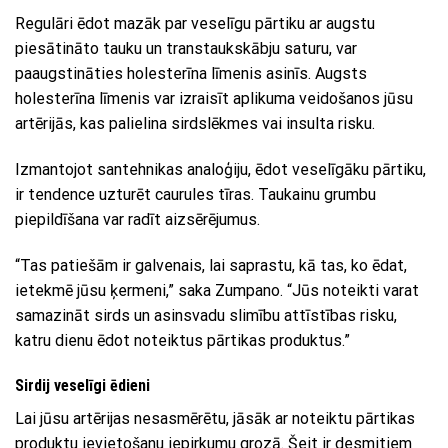
Regulāri ēdot mazāk par veselīgu pārtiku ar augstu
piesātināto tauku un transtaukskābju saturu, var
paaugstināties holesterīna līmenis asinīs. Augsts
holesterīna līmenis var izraisīt aplikuma veidošanos jūsu
artērijās, kas palielina sirdslēkmes vai insulta risku.
Izmantojot santehnikas analoģiju, ēdot veselīgāku pārtiku,
ir tendence uzturēt caurules tīras. Taukainu grumbu
piepildīšana var radīt aizsērējumus.
“Tas patiešām ir galvenais, lai saprastu, kā tas, ko ēdat,
ietekmē jūsu ķermeni,” saka Zumpano. “Jūs noteikti varat
samazināt sirds un asinsvadu slimību attīstības risku,
katru dienu ēdot noteiktus pārtikas produktus.”
Sirdij veselīgi ēdieni
Lai jūsu artērijas nesasmērētu, jāsāk ar noteiktu pārtikas
produktu ievietošanu iepirkumu grozā. Šeit ir desmitiem