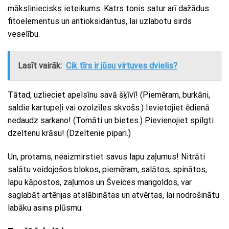
māksliniecisks ieteikums. Katrs tonis satur arī dažādus
fitoelementus un antioksidantus, lai uzlabotu sirds
veselību.
Lasīt vairāk:
Cik tīrs ir jūsu virtuves dvielis?
Tātad, uzlieciet apelsīnu savā šķīvī! (Piemēram, burkāni,
saldie kartupeļi vai ozolzīles skvošs.) Ievietojiet ēdienā
nedaudz sarkano! (Tomāti un bietes.) Pievienojiet spilgti
dzeltenu krāsu! (Dzeltenie pipari.)
Un, protams, neaizmirstiet savus lapu zaļumus! Nitrāti
salātu veidojošos blokos, piemēram, salātos, spinātos,
lapu kāpostos, zaļumos un Šveices mangoldos, var
saglabāt artērijas atslābinātas un atvērtas, lai nodrošinātu
labāku asins plūsmu.