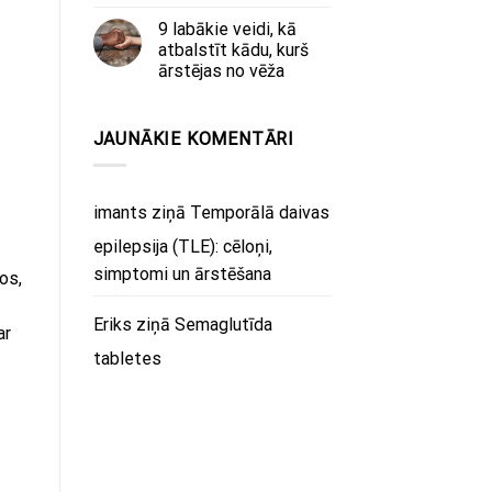
9 labākie veidi, kā
atbalstīt kādu, kurš
ārstējas no vēža
JAUNĀKIE KOMENTĀRI
imants
ziņā
Temporālā daivas
epilepsija (TLE): cēloņi,
simptomi un ārstēšana
os,
Eriks
ziņā
Semaglutīda
ar
tabletes