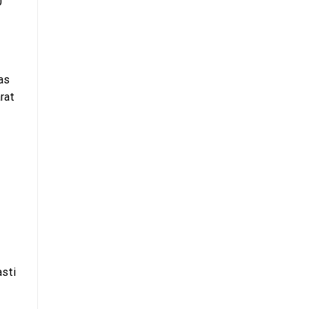
0
as
rat
asti