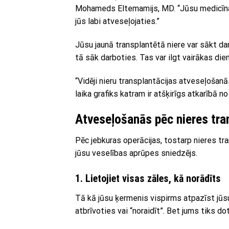
Mohameds Eltemamijs, MD. “Jūsu medicīnas 
jūs labi atveseļojaties.”
Jūsu jaunā transplantētā niere var sākt dar
tā sāk darboties. Tas var ilgt vairākas die
“Vidēji nieru transplantācijas atveseļošan
laika grafiks katram ir atšķirīgs atkarībā n
Atveseļošanās pēc nieres tra
Pēc jebkuras operācijas, tostarp nieres tran
jūsu veselības aprūpes sniedzējs.
1. Lietojiet visas zāles, kā norādīts
Tā kā jūsu ķermenis vispirms atpazīst jūsu
atbrīvoties vai “noraidīt”. Bet jums tiks do