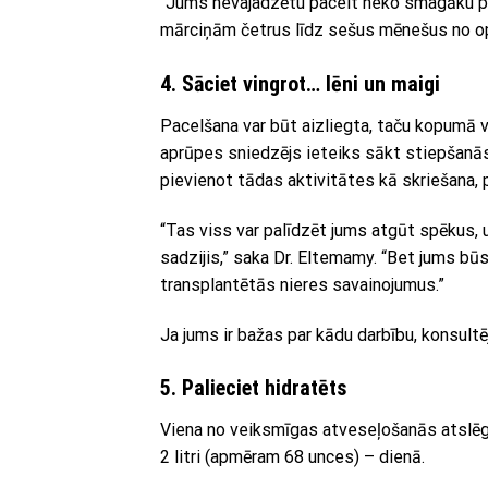
“Jums nevajadzētu pacelt neko smagāku pa
mārciņām četrus līdz sešus mēnešus no op
4. Sāciet vingrot… lēni un maigi
Pacelšana var būt aizliegta, taču kopumā v
aprūpes sniedzējs ieteiks sākt stiepšanās 
pievienot tādas aktivitātes kā skriešana, p
“Tas viss var palīdzēt jums atgūt spēkus, 
sadzijis,” saka Dr. Eltemamy. “Bet jums būs
transplantētās nieres savainojumus.”
Ja jums ir bažas par kādu darbību, konsultē
5. Palieciet hidratēts
Viena no veiksmīgas atveseļošanās atslēgā
2 litri (apmēram 68 unces) – dienā.