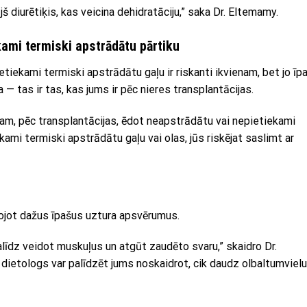
vājš diurētiķis, kas veicina dehidratāciju,” saka Dr. Eltemamy.
kami termiski apstrādātu pārtiku
etiekami termiski apstrādātu gaļu ir riskanti ikvienam, bet jo īpa
 — tas ir tas, kas jums ir pēc nieres transplantācijas.
ram, pēc transplantācijas, ēdot neapstrādātu vai nepietiekami
kami termiski apstrādātu gaļu vai olas, jūs riskējat saslimt ar
ērojot dažus īpašus uztura apsvērumus.
palīdz veidot muskuļus un atgūt zaudēto svaru,” skaidro Dr.
dietologs var palīdzēt jums noskaidrot, cik daudz olbaltumvielu