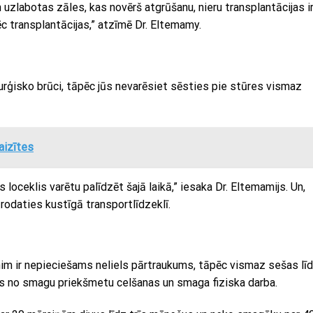
 uzlabotas zāles, kas novērš atgrūšanu, nieru transplantācijas i
c transplantācijas,” atzīmē Dr. Eltemamy.
rurģisko brūci, tāpēc jūs nevarēsiet sēsties pie stūres vismaz
aizītes
s loceklis varētu palīdzēt šajā laikā,” iesaka Dr. Eltemamijs. Un,
rodaties kustīgā transportlīdzeklī.
nim ir nepieciešams neliels pārtraukums, tāpēc vismaz sešas lī
es no smagu priekšmetu celšanas un smaga fiziska darba.