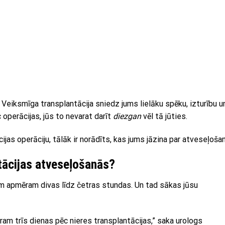
 Veiksmīga transplantācija sniedz jums lielāku spēku, izturību u
 operācijas, jūs to nevarat darīt
diezgan
vēl tā jūties.
ijas operāciju, tālāk ir norādīts, kas jums jāzina par atveseļoša
ntācijas atveseļošanās?
em apmēram divas līdz četras stundas. Un tad sākas jūsu
ram trīs dienas pēc nieres transplantācijas,” saka urologs