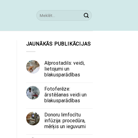
JAUNĀKĀS PUBLIKĀCIJAS
Alprostadils: veidi,
lietojumi un
blakusparādības
Fotoferēze:
ārstēšanas veidi un
blakusparādības
Donoru limfocītu
infūzija: procedūra,
mērķis un ieguvumi