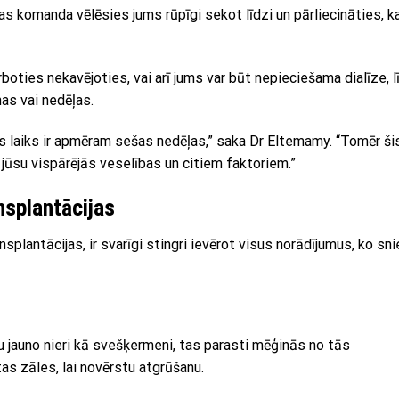
komanda vēlēsies jums rūpīgi sekot līdzi un pārliecināties, k
boties nekavējoties, vai arī jums var būt nepieciešama dialīze, l
nas vai nedēļas.
ās laiks ir apmēram sešas nedēļas,” saka Dr Eltemamy. “Tomēr ši
o jūsu vispārējās veselības un citiem faktoriem.”
nsplantācijas
splantācijas, ir svarīgi stingri ievērot visus norādījumus, ko sn
 jauno nieri kā svešķermeni, tas parasti mēģinās no tās
tas zāles, lai novērstu atgrūšanu.