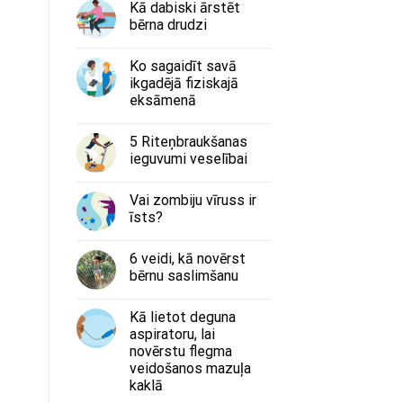
Kā dabiski ārstēt
bērna drudzi
Ko sagaidīt savā
ikgadējā fiziskajā
eksāmenā
5 Riteņbraukšanas
ieguvumi veselībai
Vai zombiju vīruss ir
īsts?
6 veidi, kā novērst
bērnu saslimšanu
Kā lietot deguna
aspiratoru, lai
novērstu flegma
veidošanos mazuļa
kaklā