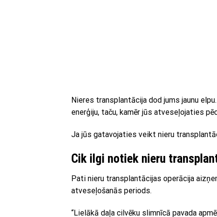
Nieres transplantācija dod jums jaunu elpu.
enerģiju, taču, kamēr jūs atveseļojaties pēc
Ja jūs gatavojaties veikt nieru transplantāc
Cik ilgi notiek nieru transpla
Pati nieru transplantācijas operācija aizņ
atveseļošanās periods.
“Lielākā daļa cilvēku slimnīcā pavada apmē