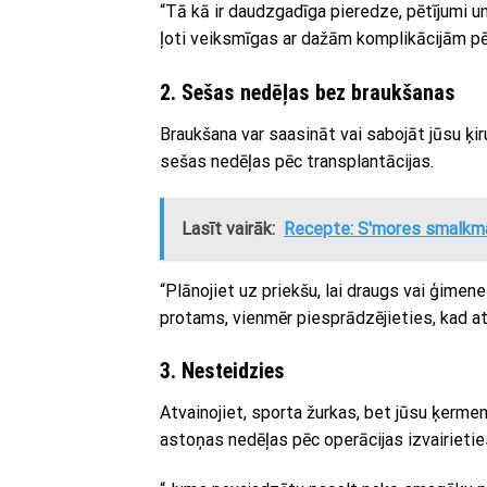
“Tā kā ir daudzgadīga pieredze, pētījumi un
ļoti veiksmīgas ar dažām komplikācijām pē
2. Sešas nedēļas bez braukšanas
Braukšana var saasināt vai sabojāt jūsu ķi
sešas nedēļas pēc transplantācijas.
Lasīt vairāk:
Recepte: S'mores smalkm
“Plānojiet uz priekšu, lai draugs vai ģimene
protams, vienmēr piesprādzējieties, kad at
3. Nesteidzies
Atvainojiet, sporta žurkas, bet jūsu ķerme
astoņas nedēļas pēc operācijas izvairieti