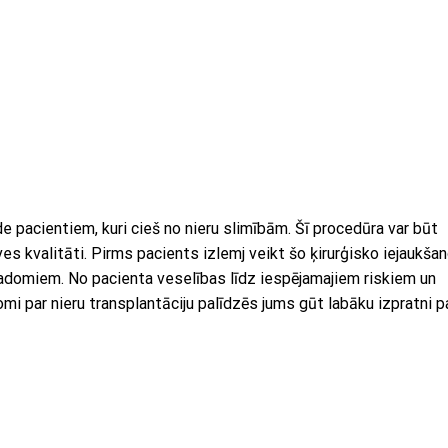
e pacientiem, kuri cieš no nieru slimībām. Šī procedūra var būt
s kvalitāti. Pirms pacients izlemj veikt šo ķirurģisko iejaukšan
padomiem. No pacienta veselības līdz iespējamajiem riskiem un
i par nieru transplantāciju palīdzēs jums gūt labāku izpratni p