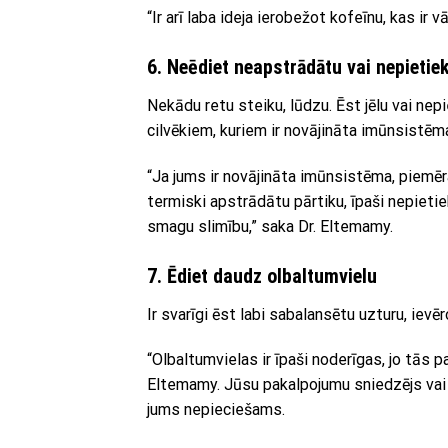
“Ir arī laba ideja ierobežot kofeīnu, kas ir 
6. Neēdiet neapstrādātu vai nepietie
Nekādu retu steiku, lūdzu. Ēst jēlu vai nepi
cilvēkiem, kuriem ir novājināta imūnsistēma
“Ja jums ir novājināta imūnsistēma, piemē
termiski apstrādātu pārtiku, īpaši nepietie
smagu slimību,” saka Dr. Eltemamy.
7. Ēdiet daudz olbaltumvielu
Ir svarīgi ēst labi sabalansētu uzturu, iev
“Olbaltumvielas ir īpaši noderīgas, jo tās 
Eltemamy. Jūsu pakalpojumu sniedzējs vai 
jums nepieciešams.