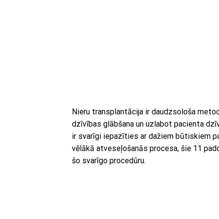
Nieru transplantācija ir daudzsološa metod
dzīvības glābšana un uzlabot pacienta dzīve
ir svarīgi iepazīties ar dažiem būtiskiem 
vēlākā atveseļošanās procesa, šie 11 padom
šo svarīgo procedūru.