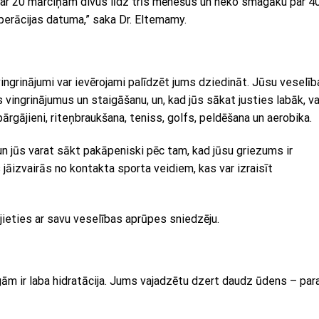
r 20 mārciņām divus līdz trīs mēnešus un neko smagāku par 4
erācijas datuma,” saka Dr. Eltemamy.
ingrinājumi var ievērojami palīdzēt jums dziedināt. Jūsu veselīb
vingrinājumus un staigāšanu, un, kad jūs sākat justies labāk, va
ārgājieni, riteņbraukšana, teniss, golfs, peldēšana un aerobika.
un jūs varat sākt pakāpeniski pēc tam, kad jūsu griezums ir
 jāizvairās no kontakta sporta veidiem, kas var izraisīt
jieties ar savu veselības aprūpes sniedzēju.
m ir laba hidratācija. Jums vajadzētu dzert daudz ūdens – par